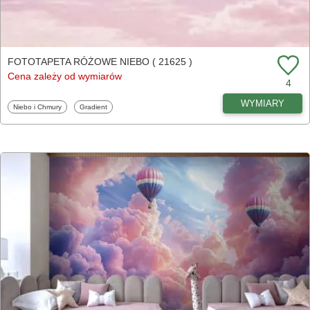
FOTOTAPETA RÓŻOWE NIEBO ( 21625 )
Cena zależy od wymiarów
4
WYMIARY
Fototapety
Fototapety
Niebo i Chmury
Gradient