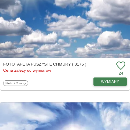
FOTOTAPETA PUSZYSTE CHMURY ( 3175 )
Cena zależy od wymiarów
24
WYMIARY
Fototapety
Niebo i Chmury