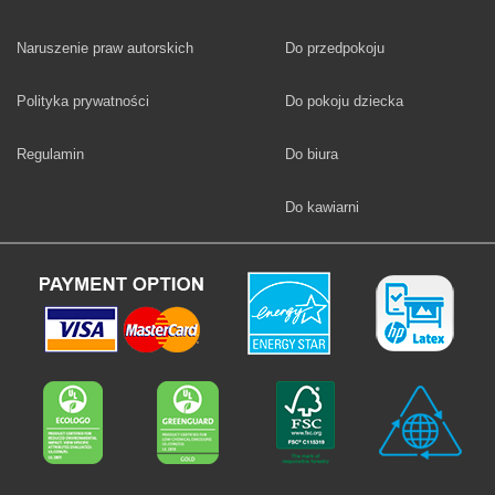
Fototapety
Naruszenie praw autorskich
Do przedpokoju
Fototapety
Polityka prywatności
Do pokoju dziecka
Fototapety
Regulamin
Do biura
Fototapety
Do kawiarni