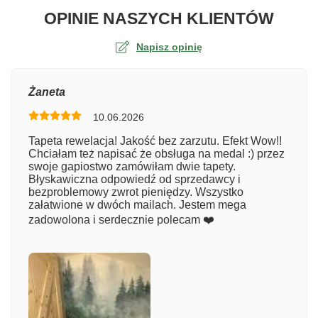
O TA
OPINIE NASZYCH KLIENTÓW
Napisz opinię
Ocena
Żaneta
10.06.2026
Numer zamówienia
Tapeta rewelacja! Jakość bez zarzutu. Efekt Wow!!
Chciałam też napisać że obsługa na medal :) przez
swoje gapiostwo zamówiłam dwie tapety.
Błyskawiczna odpowiedź od sprzedawcy i
Imię
bezproblemowy zwrot pieniędzy. Wszystko
załatwione w dwóch mailach. Jestem mega
zadowolona i serdecznie polecam ❤️
Komentarz