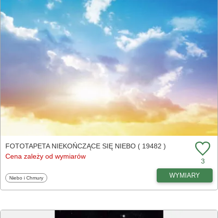
FOTOTAPETA NIEKOŃCZĄCE SIĘ NIEBO ( 19482 )
Cena zależy od wymiarów
3
WYMIARY
Fototapety
Niebo i Chmury