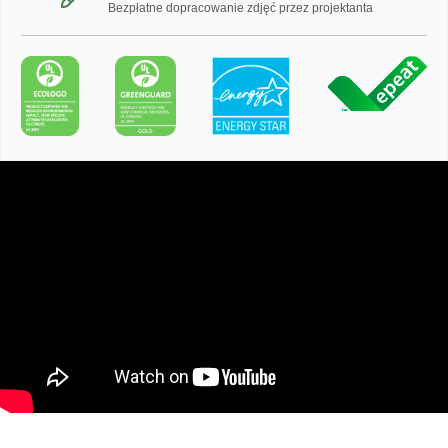
Bezpłatne dopracowanie zdjęć przez projektanta