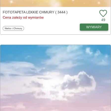
FOTOTAPETA LEKKIE CHMURY ( 3444 )
Cena zależy od wymiarów
49
WYMIARY
Fototapety
Niebo i Chmury