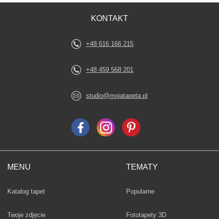
KONTAKT
+48 616 166 215
+48 459 568 201
studio@mojatapeta.pl
MENU
TEMATY
Fototapety
Katalog tapet
Popularne
Twoje zdjęcie
Fototapety 3D