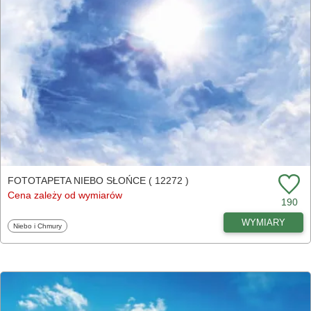
FOTOTAPETA NIEBO SŁOŃCE ( 12272 )
Cena zależy od wymiarów
190
WYMIARY
Fototapety
Niebo i Chmury