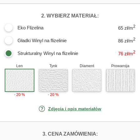
DLA FOTOTAPET
2. WYBIERZ MATERIAŁ:
2
Eko Flizelina
65 zł/m
2
Gładki Winyl na flizelinie
86 zł/m
2
Strukturalny Winyl na flizelinie
76
zł/m
Len
Tynk
Diament
Prowansja
- 20 %
- 20 %
Zdjęcia i opis materiałów
FOTOTAPETY BI
3. CENA ZAMÓWIENIA: