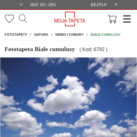
<
>
-20%
BEZPŁATNA WIZUALIZACJA
WYS
NA ŚCIANĘ
BIAŁE CUMULUSY
FOTOTAPETY
NATURA
NIEBO I CHMURY
Fototapeta Białe cumulusy
( Kod: 6782 )