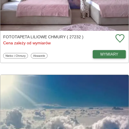
FOTOTAPETA LILIOWE CHMURY ( 27232 )
Cena zależy od wymiarów
WYMIARY
Fototapety
Fototapety
Niebo i Chmury
Akwarele