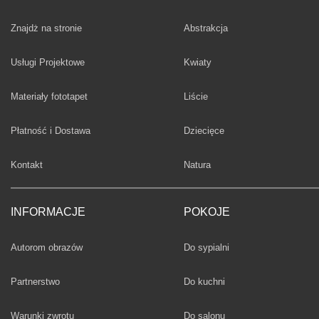
Fototapety
Znajdż na stronie
Abstrakcja
Fototapety
Usługi Projektowe
Kwiaty
Fototapety
Materiały fototapet
Liście
Fototapety
Płatność i Dostawa
Dziecięce
Fototapety
Kontakt
Natura
INFORMACJE
POKOJE
Fototapety
Autorom obrazów
Do sypialni
Fototapety
Partnerstwo
Do kuchni
Fototapety
Warunki zwrotu
Do salonu