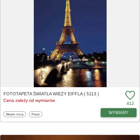
FOTOTAPETA ŚWIATŁA WIEŻY EIFFLA ( 5113 )
Cena zależy od wymiarów
412
WYMIARY
Fototapety
Fototapety
Miasto nocą
Paryż