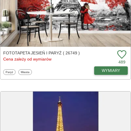
FOTOTAPETA JESIEŃ I PARYŻ ( 26749 )
Cena zależy od wymiarów
489
WYMIARY
Fototapety
Fototapety
Paryż
Miasta