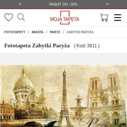
<
>
-20%
BEZPŁATNA WIZUALIZACJA
WYS
NA ŚCIANĘ
ZABYTKI PARYŻA
FOTOTAPETY
MIASTA
PARYŻ
Fototapeta Zabytki Paryża
( Kod: 3611 )