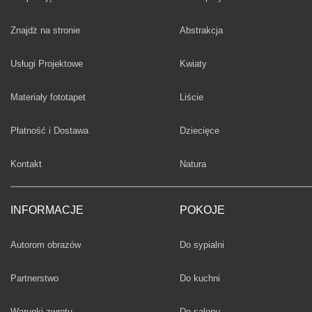
Fototapety
Znajdż na stronie
Abstrakcja
Fototapety
Usługi Projektowe
Kwiaty
Fototapety
Materiały fototapet
Liście
Fototapety
Płatność i Dostawa
Dziecięce
Fototapety
Kontakt
Natura
INFORMACJE
POKOJE
Fototapety
Autorom obrazów
Do sypialni
Fototapety
Partnerstwo
Do kuchni
Fototapety
Warunki zwrotu
Do salonu