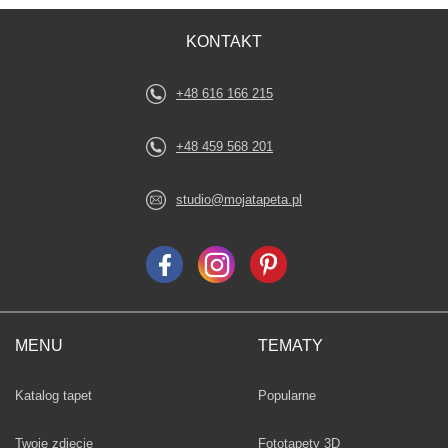
KONTAKT
+48 616 166 215
+48 459 568 201
studio@mojatapeta.pl
MENU
TEMATY
Fototapety
Katalog tapet
Popularne
Twoje zdjęcie
Fototapety 3D