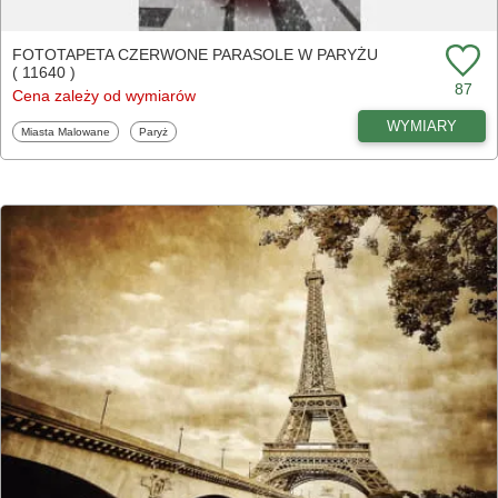
FOTOTAPETA CZERWONE PARASOLE W PARYŻU
( 11640 )
87
Cena zależy od wymiarów
WYMIARY
Fototapety
Fototapety
Miasta Malowane
Paryż