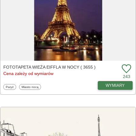
FOTOTAPETA WIEŻA EIFFLA W NOCY ( 3655 )
Cena zależy od wymiarów
243
WYMIARY
Fototapety
Fototapety
Paryż
Miasto nocą