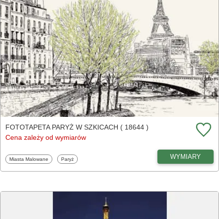
FOTOTAPETA PARYŻ W SZKICACH ( 18644 )
Cena zależy od wymiarów
WYMIARY
Fototapety
Fototapety
Miasta Malowane
Paryż