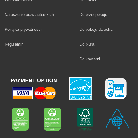
Fototapety
Naruszenie praw autorskich
Do przedpokoju
Fototapety
Polityka prywatności
Do pokoju dziecka
Fototapety
Regulamin
Do biura
Fototapety
Do kawiarni