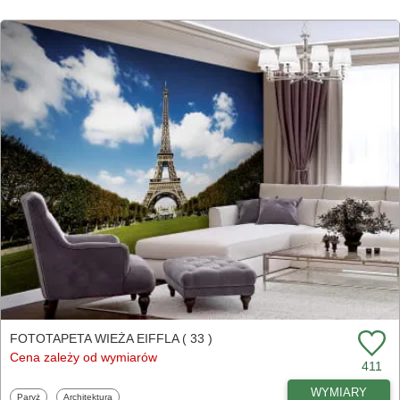
FOTOTAPETA WIEŻA EIFFLA ( 33 )
Cena zależy od wymiarów
411
WYMIARY
Fototapety
Fototapety
Paryż
Architektura