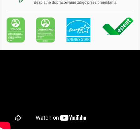
Bezpłatne dopracowanie zdjęć przez projektanta