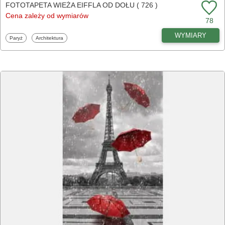
FOTOTAPETA WIEŻA EIFFLA OD DOŁU ( 726 )
Cena zależy od wymiarów
78
WYMIARY
Fototapety
Fototapety
Paryż
Architektura