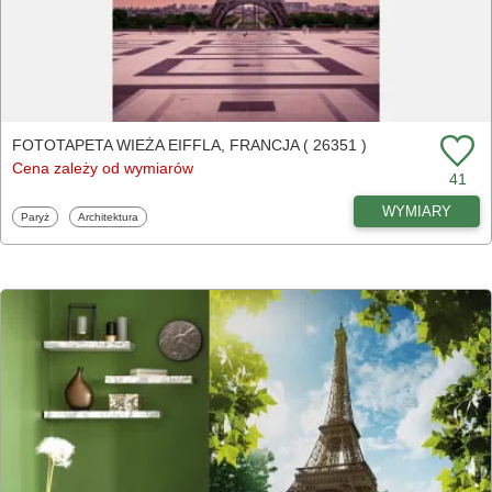
FOTOTAPETA WIEŻA EIFFLA, FRANCJA ( 26351 )
Cena zależy od wymiarów
41
WYMIARY
Fototapety
Fototapety
Paryż
Architektura