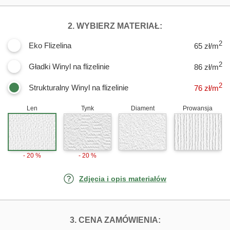
DLA FOTOTAPET
2. WYBIERZ MATERIAŁ:
2
Eko Flizelina
65 zł/m
2
Gładki Winyl na flizelinie
86 zł/m
2
Strukturalny Winyl na flizelinie
76
zł/m
Len
Tynk
Diament
Prowansja
- 20 %
- 20 %
Zdjęcia i opis materiałów
FOTOTAPETY ZA
3. CENA ZAMÓWIENIA: