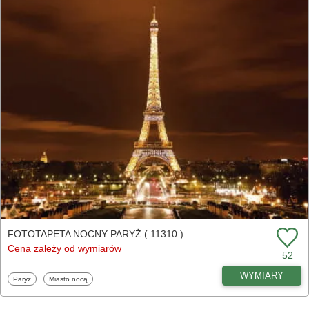
FOTOTAPETA NOCNY PARYŻ ( 11310 )
Cena zależy od wymiarów
52
WYMIARY
Fototapety
Fototapety
Paryż
Miasto nocą