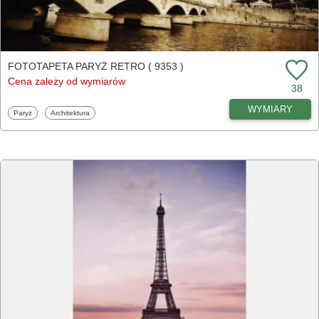
FOTOTAPETA PARYŻ RETRO ( 9353 )
Cena zależy od wymiarów
38
WYMIARY
Fototapety
Fototapety
Paryż
Architektura