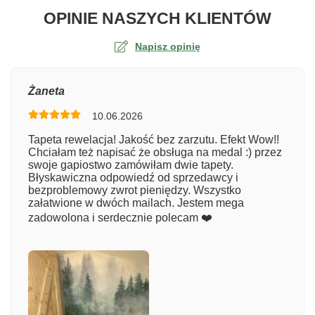
O TA
OPINIE NASZYCH KLIENTÓW
Napisz opinię
Ocena
Żaneta
10.06.2026
Numer zamówienia
Tapeta rewelacja! Jakość bez zarzutu. Efekt Wow!!
Chciałam też napisać że obsługa na medal :) przez
swoje gapiostwo zamówiłam dwie tapety.
Błyskawiczna odpowiedź od sprzedawcy i
Imię
bezproblemowy zwrot pieniędzy. Wszystko
załatwione w dwóch mailach. Jestem mega
zadowolona i serdecznie polecam ❤️
Komentarz