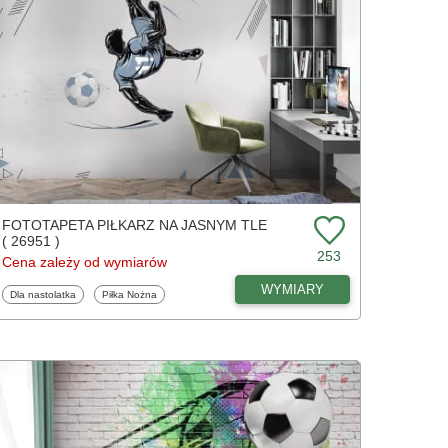
FOTOTAPETA PIŁKARZ NA JASNYM TLE
( 26951 )
253
Cena zależy od wymiarów
WYMIARY
Fototapety
Fototapety
Dla nastolatka
Piłka Nożna