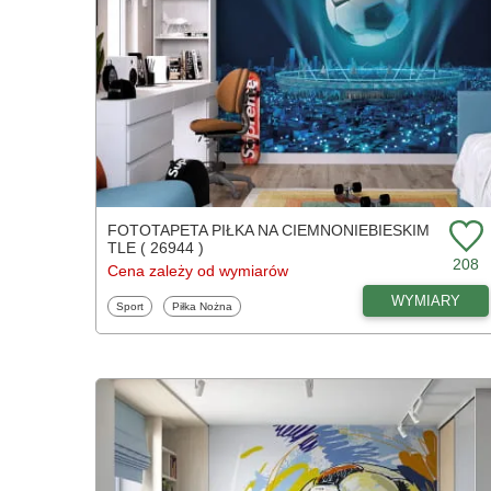
FOTOTAPETA PIŁKA NA CIEMNONIEBIESKIM
TLE ( 26944 )
208
Cena zależy od wymiarów
WYMIARY
Fototapety
Fototapety
Sport
Piłka Nożna