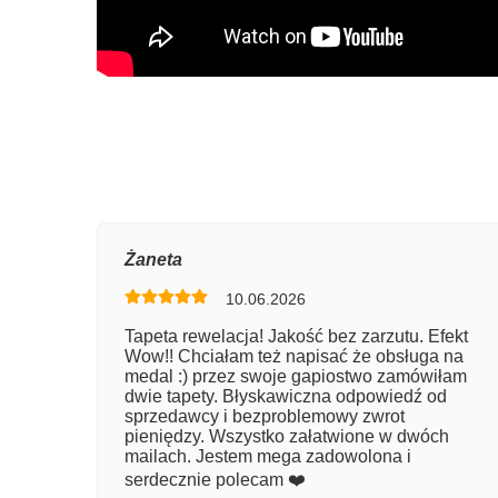
Oce
Żaneta
10.06.2026
Num
Tapeta rewelacja! Jakość bez zarzutu. Efekt
Wow!! Chciałam też napisać że obsługa na
Imię
medal :) przez swoje gapiostwo zamówiłam
dwie tapety. Błyskawiczna odpowiedź od
sprzedawcy i bezproblemowy zwrot
pieniędzy. Wszystko załatwione w dwóch
Kom
mailach. Jestem mega zadowolona i
serdecznie polecam ❤️