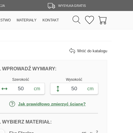
CJA
WYSYŁKA GRATIS
RSTWO
MATERIAŁY
KONTAKT
Wróć do katalogu
DOPASUJ FOTOTAPETĘ PIŁKARZ KOPIE
FOTOTAPETY PIŁKARZ KOPIE P
. WPROWADŹ WYMIARY:
Szerokość
Wysokość
cm
cm
Jak prawidłowo zmierzyć ścianę?
DLA FOTOTAPETY PIŁKARZ KOPIE
. WYBIERZ MATERIAŁ:
2