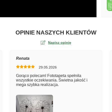
O TA
OPINIE NASZYCH KLIENTÓW
Napisz opinię
na
Renata
29.05.2026
er zamówienia
Gorąco polecam! Fototapeta spełniła
wszystkie oczekiwania. Świetna jakość i
mega szybka realizacja.
entarz