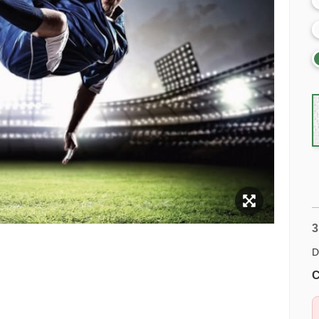
3
D
C