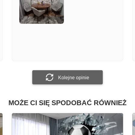
Załącz zdjęcie
Prześlij opinię
Kolejne opinie
MOŻE CI SIĘ SPODOBAĆ RÓWNIEŻ