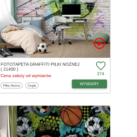
FOTOTAPETA GRAFFITI PIŁKI NOŻNEJ
( 21400 )
374
Cena zależy od wymiarów
WYMIARY
Fototapety
Fototapety
Piłka Nożna
Cegła