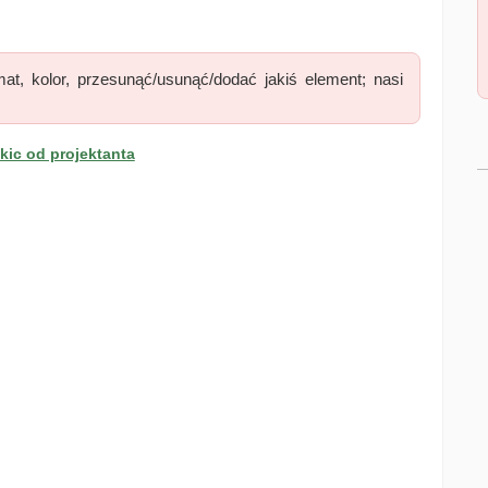
at, kolor, przesunąć/usunąć/dodać jakiś element; nasi
ic od projektanta