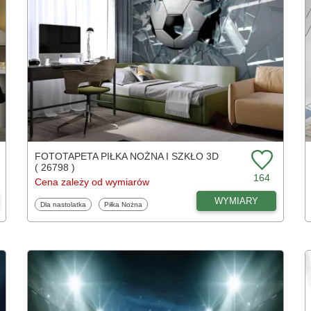
FOTOTAPETA PIŁKA NOŻNA I SZKŁO 3D
( 26798 )
164
Cena zależy od wymiarów
WYMIARY
Fototapety
Fototapety
Dla nastolatka
Piłka Nożna