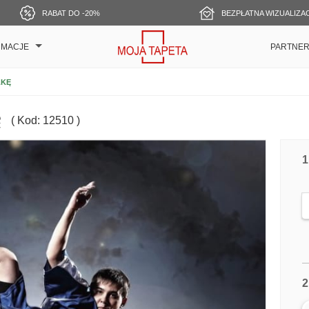
RABAT DO -20%
BEZPŁATNA WIZUALIZA
RMACJE
PARTNE
ŁKĘ
ę
( Kod: 12510 )
1
2