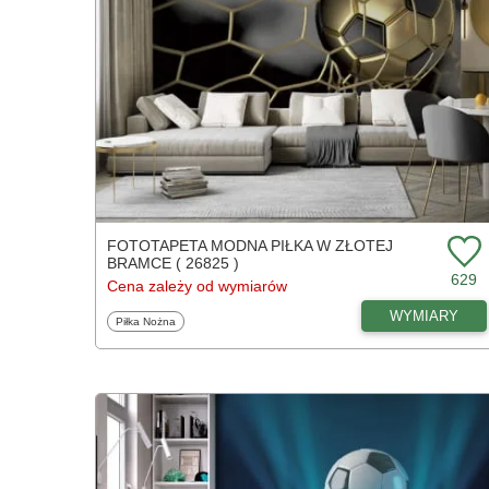
FOTOTAPETA MODNA PIŁKA W ZŁOTEJ
BRAMCE ( 26825 )
629
Cena zależy od wymiarów
WYMIARY
Fototapety
Piłka Nożna