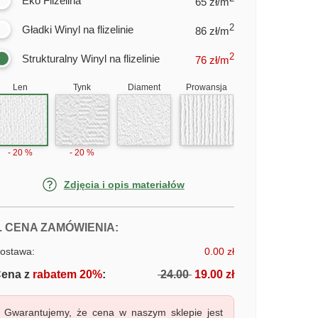
Eko Flizelina
65 zł/m
2
Gładki Winyl na flizelinie
86 zł/m
2
Strukturalny Winyl na flizelinie
76
zł/m
Len
Tynk
Diament
Prowansja
- 20 %
- 20 %
Zdjęcia i opis materiałów
FOTOTAPETY PIŁKARZ KOPIE PIŁK
. CENA ZAMÓWIENIA:
ostawa:
0.00 zł
ena z
rabatem 20%
:
24.00
19.00 zł
Gwarantujemy, że cena w naszym sklepie jest