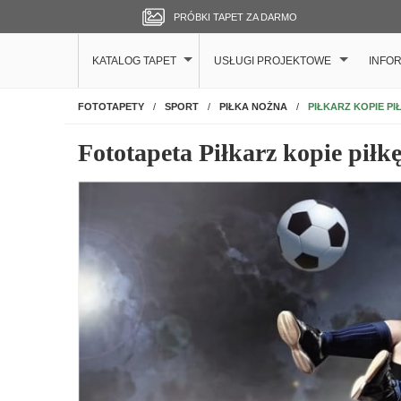
PRÓBKI TAPET ZA DARMO
KATALOG TAPET
USŁUGI PROJEKTOWE
INFO
NA ŚCIANĘ
PIŁKARZ KOPIE PI
FOTOTAPETY
SPORT
PIŁKA NOŻNA
Fototapeta Piłkarz kopie piłk