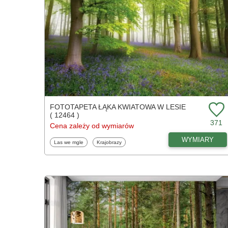
FOTOTAPETA ŁĄKA KWIATOWA W LESIE
( 12464 )
371
Cena zależy od wymiarów
WYMIARY
Fototapety
Fototapety
Las we mgle
Krajobrazy