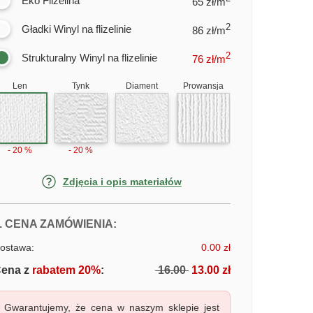
Eko Flizelina
65 zł/m
2
Gładki Winyl na flizelinie
86 zł/m
2
Strukturalny Winyl na flizelinie
76
zł/m
Len
Tynk
Diament
Prowansja
- 20 %
- 20 %
Zdjęcia i opis materiałów
FOTOTAPETY ALEJA PARKOWA
. CENA ZAMÓWIENIA:
ostawa:
0.00 zł
ena z
rabatem 20%
:
16.00
13.00 zł
Gwarantujemy, że cena w naszym sklepie jest