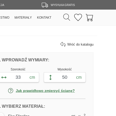
CJA
WYSYŁKA GRATIS
RSTWO
MATERIAŁY
KONTAKT
Wróć do katalogu
DOPASUJ FOTOTAPETĘ ALEJA PARKOW
FOTOTAPETY ALEJA PARKOWA
. WPROWADŹ WYMIARY:
Szerokość
Wysokość
cm
cm
Jak prawidłowo zmierzyć ścianę?
DLA FOTOTAPETY ALEJA PARKO
. WYBIERZ MATERIAŁ:
2