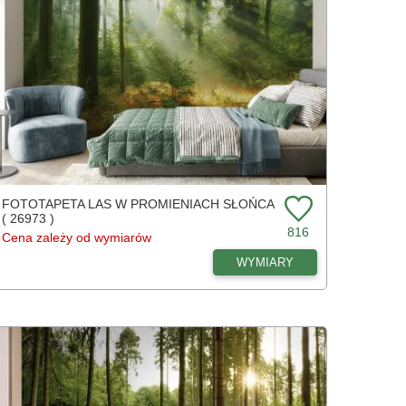
FOTOTAPETA LAS W PROMIENIACH SŁOŃCA
( 26973 )
816
Cena zależy od wymiarów
WYMIARY