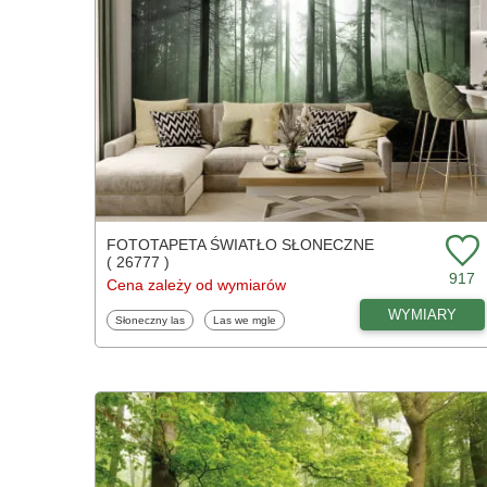
FOTOTAPETA ŚWIATŁO SŁONECZNE
( 26777 )
917
Cena zależy od wymiarów
WYMIARY
Fototapety
Fototapety
Słoneczny las
Las we mgle