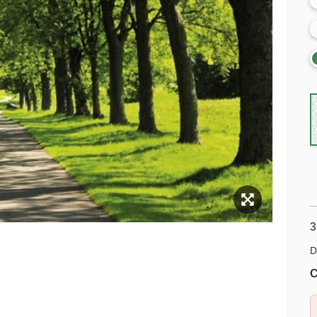
3
D
C