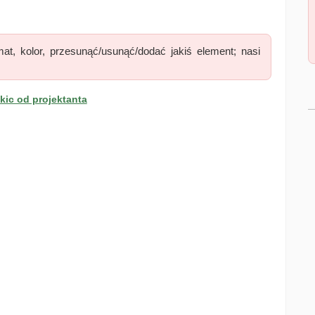
at, kolor, przesunąć/usunąć/dodać jakiś element; nasi
ic od projektanta