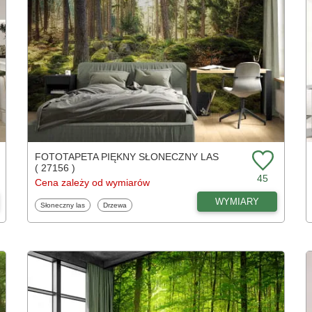
FOTOTAPETA PIĘKNY SŁONECZNY LAS
( 27156 )
45
Cena zależy od wymiarów
WYMIARY
Fototapety
Fototapety
Słoneczny las
Drzewa