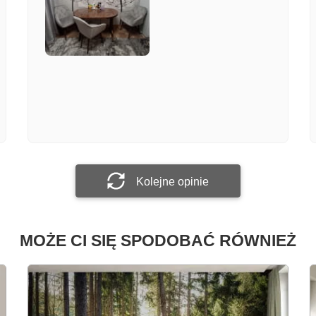
Załącz zdjęcie
Prześlij opinię
Kolejne opinie
MOŻE CI SIĘ SPODOBAĆ RÓWNIEŻ