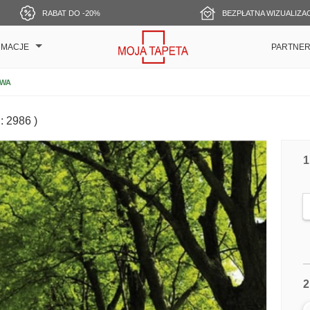
RABAT DO -20%
BEZPŁATNA WIZUALIZA
RMACJE
PARTNE
OWA
: 2986 )
1
2