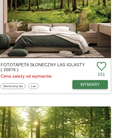
FOTOTAPETA SŁONECZNY LAS IGLASTY
( 26876 )
151
Cena zależy od wymiarów
WYMIARY
Fototapety
Fototapety
Słoneczny las
Las