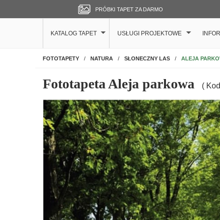
PRÓBKI TAPET ZA DARMO
KATALOG TAPET
USŁUGI PROJEKTOWE
INFO
NA ŚCIANĘ
ALEJA PARK
FOTOTAPETY
NATURA
SŁONECZNY LAS
Fototapeta Aleja parkowa
( Kod