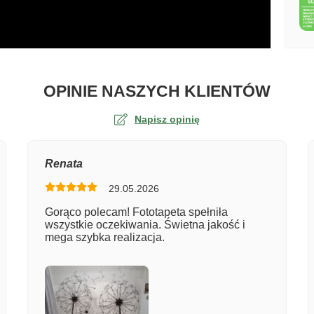
O TA
OPINIE NASZYCH KLIENTÓW
Napisz opinię
na
Renata
29.05.2026
er zamówienia
Gorąco polecam! Fototapeta spełniła
wszystkie oczekiwania. Świetna jakość i
mega szybka realizacja.
entarz