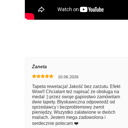
Oce
Żaneta
10.06.2026
Num
Tapeta rewelacja! Jakość bez zarzutu. Efekt
Wow!! Chciałam też napisać że obsługa na
Imię
medal :) przez swoje gapiostwo zamówiłam
dwie tapety. Błyskawiczna odpowiedź od
sprzedawcy i bezproblemowy zwrot
pieniędzy. Wszystko załatwione w dwóch
Kom
mailach. Jestem mega zadowolona i
serdecznie polecam ❤️