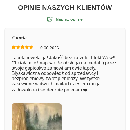
O TA
OPINIE NASZYCH KLIENTÓW
Napisz opinię
Ocena
Żaneta
10.06.2026
Numer zamówienia
Tapeta rewelacja! Jakość bez zarzutu. Efekt Wow!!
Chciałam też napisać że obsługa na medal :) przez
swoje gapiostwo zamówiłam dwie tapety.
Błyskawiczna odpowiedź od sprzedawcy i
Imię
bezproblemowy zwrot pieniędzy. Wszystko
załatwione w dwóch mailach. Jestem mega
zadowolona i serdecznie polecam ❤️
Komentarz