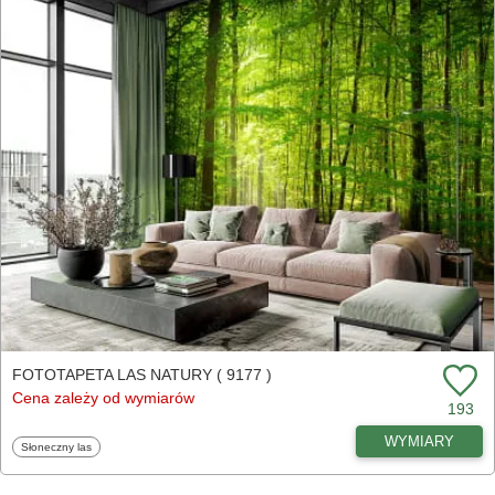
FOTOTAPETA LAS NATURY ( 9177 )
Cena zależy od wymiarów
193
WYMIARY
Fototapety
Słoneczny las