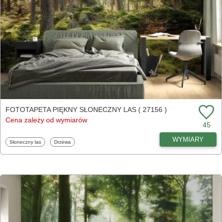
FOTOTAPETA PIĘKNY SŁONECZNY LAS ( 27156 )
Cena zależy od wymiarów
45
WYMIARY
Fototapety
Fototapety
Słoneczny las
Drzewa