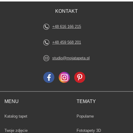
KONTAKT
+48 616 166 215
+48 459 568 201
studio@mojatapeta.pl
MENU
TEMATY
Fototapety
Katalog tapet
Popularne
Twoje zdjęcie
Fototapety 3D