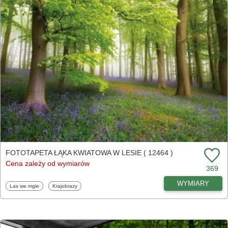
FOTOTAPETA ŁĄKA KWIATOWA W LESIE ( 12464 )
Cena zależy od wymiarów
369
WYMIARY
Fototapety
Fototapety
Las we mgle
Krajobrazy