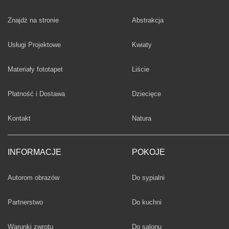
Fototapety
Znajdż na stronie
Abstrakcja
Fototapety
Usługi Projektowe
Kwiaty
Fototapety
Materiały fototapet
Liście
Fototapety
Płatność i Dostawa
Dziecięce
Fototapety
Kontakt
Natura
INFORMACJE
POKOJE
Fototapety
Autorom obrazów
Do sypialni
Fototapety
Partnerstwo
Do kuchni
Fototapety
Warunki zwrotu
Do salonu