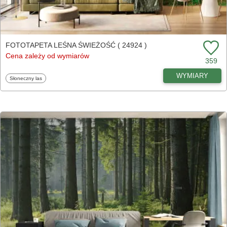
FOTOTAPETA LEŚNA ŚWIEŻOŚĆ ( 24924 )
Cena zależy od wymiarów
359
WYMIARY
Fototapety
Słoneczny las