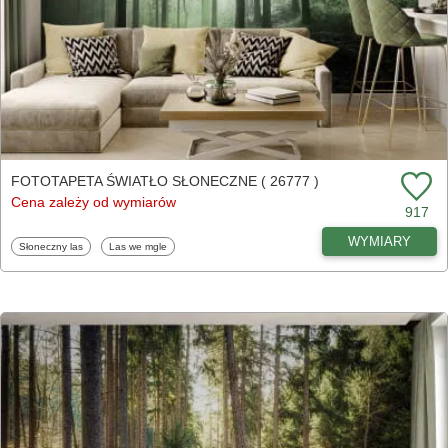
FOTOTAPETA ŚWIATŁO SŁONECZNE ( 26777 )
Cena zależy od wymiarów
917
WYMIARY
Fototapety
Fototapety
Słoneczny las
Las we mgle