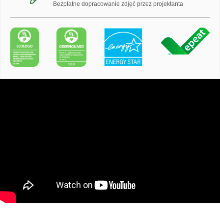
Bezpłatne dopracowanie zdjęć przez projektanta