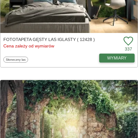
FOTOTAPETA GĘSTY LAS IGLASTY ( 12428 )
Cena zależy od wymiarów
337
WYMIARY
Fototapety
Słoneczny las