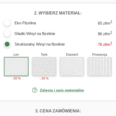
DLA FOTOTAPET
2. WYBIERZ MATERIAŁ:
2
Eko Flizelina
65 zł/m
2
Gładki Winyl na flizelinie
86 zł/m
2
Strukturalny Winyl na flizelinie
76
zł/m
Len
Tynk
Diament
Prowansja
- 20 %
- 20 %
Zdjęcia i opis materiałów
FOTOTAPETY SŁ
3. CENA ZAMÓWIENIA: