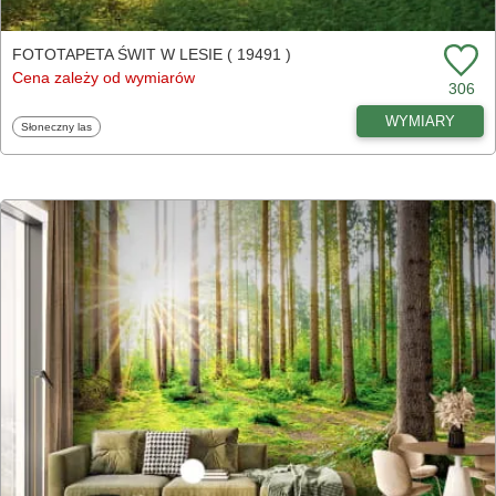
FOTOTAPETA ŚWIT W LESIE ( 19491 )
Cena zależy od wymiarów
306
WYMIARY
Fototapety
Słoneczny las