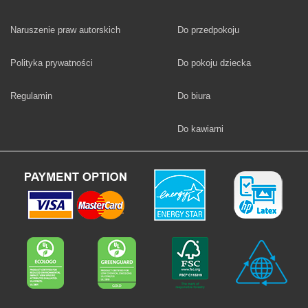
Fototapety
Naruszenie praw autorskich
Do przedpokoju
Fototapety
Polityka prywatności
Do pokoju dziecka
Fototapety
Regulamin
Do biura
Fototapety
Do kawiarni