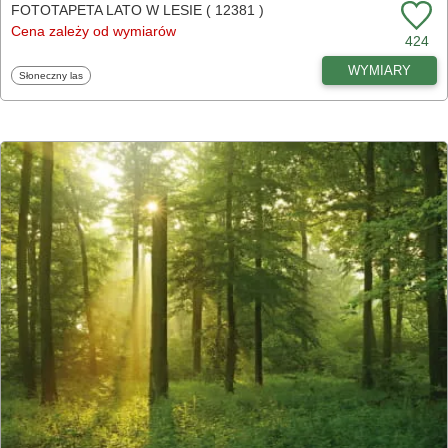
FOTOTAPETA LATO W LESIE ( 12381 )
Cena zależy od wymiarów
424
WYMIARY
Fototapety
Słoneczny las