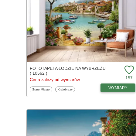
FOTOTAPETA ŁODZIE NA WYBRZEŻU
( 10562 )
157
Cena zależy od wymiarów
WYMIARY
Fototapety
Fototapety
Stare Miasto
Krajobrazy