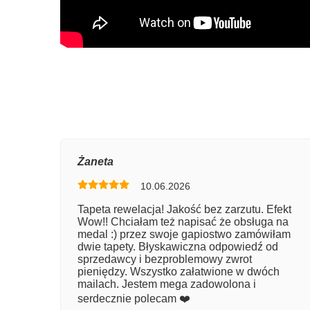
Oce
Żaneta
10.06.2026
Num
Tapeta rewelacja! Jakość bez zarzutu. Efekt
Wow!! Chciałam też napisać że obsługa na
Imię
medal :) przez swoje gapiostwo zamówiłam
dwie tapety. Błyskawiczna odpowiedź od
sprzedawcy i bezproblemowy zwrot
pieniędzy. Wszystko załatwione w dwóch
Kom
mailach. Jestem mega zadowolona i
serdecznie polecam ❤️