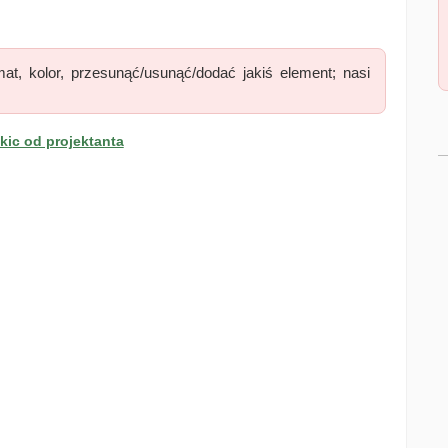
at, kolor, przesunąć/usunąć/dodać jakiś element; nasi
ic od projektanta