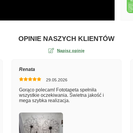
O TA
OPINIE NASZYCH KLIENTÓW
Napisz opinię
na
Renata
29.05.2026
er zamówienia
Gorąco polecam! Fototapeta spełniła
wszystkie oczekiwania. Świetna jakość i
mega szybka realizacja.
entarz