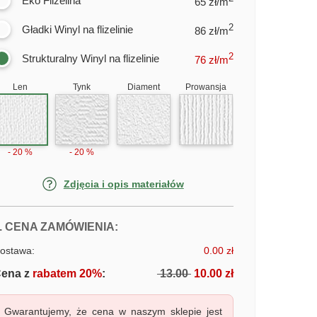
Eko Flizelina
65 zł/m
2
Gładki Winyl na flizelinie
86 zł/m
2
Strukturalny Winyl na flizelinie
76
zł/m
Len
Tynk
Diament
Prowansja
- 20 %
- 20 %
Zdjęcia i opis materiałów
FOTOTAPETY WYBRZEŻE STAREGO
. CENA ZAMÓWIENIA:
ostawa:
0.00 zł
ena z
rabatem 20%
:
13.00
10.00 zł
Gwarantujemy, że cena w naszym sklepie jest