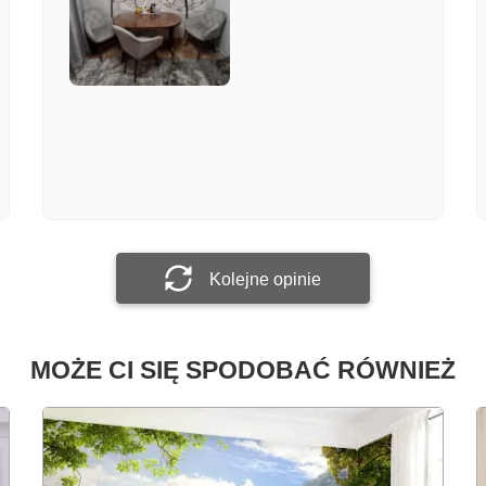
Załącz zdjęcie
Prześlij opinię
Kolejne opinie
MOŻE CI SIĘ SPODOBAĆ RÓWNIEŻ