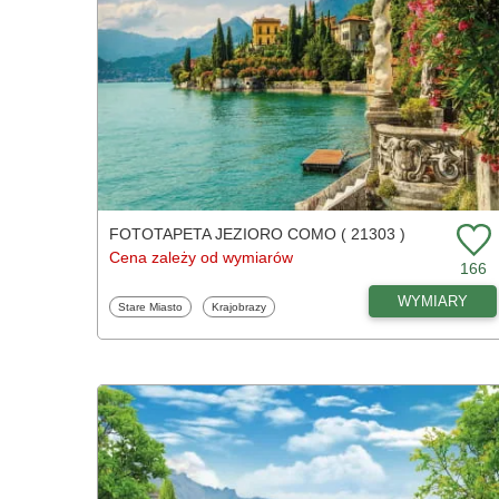
FOTOTAPETA JEZIORO COMO ( 21303 )
Cena zależy od wymiarów
166
WYMIARY
Fototapety
Fototapety
Stare Miasto
Krajobrazy