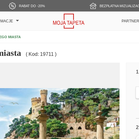
RABAT DO -20%
BEZPŁATNA WIZUALIZA
RMACJE
PARTNE
EGO MIASTA
miasta
( Kod: 19711 )
1
2