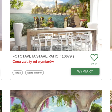
FOTOTAPETA STARE PATIO ( 10679 )
Cena zależy od wymiarów
353
WYMIARY
Fototapety
Fototapety
Taras
Stare Miasto