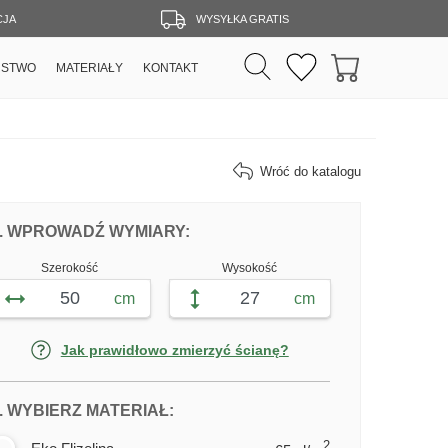
CJA
WYSYŁKA GRATIS
RSTWO
MATERIAŁY
KONTAKT
Wróć do katalogu
DOPASUJ FOTOTAPETĘ WYBRZEŻE STA
FOTOTAPETY WYBRZEŻE STARE
. WPROWADŹ WYMIARY:
Szerokość
Wysokość
cm
cm
Jak prawidłowo zmierzyć ścianę?
DLA FOTOTAPETY WYBRZEŻE ST
. WYBIERZ MATERIAŁ:
2