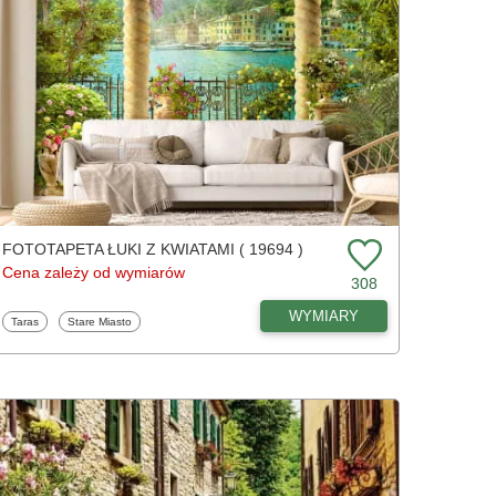
FOTOTAPETA ŁUKI Z KWIATAMI ( 19694 )
Cena zależy od wymiarów
308
WYMIARY
Fototapety
Fototapety
Taras
Stare Miasto