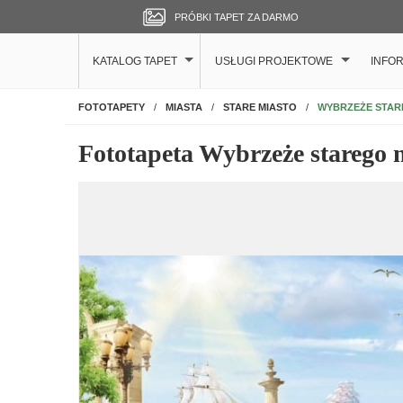
PRÓBKI TAPET ZA DARMO
KATALOG TAPET
USŁUGI PROJEKTOWE
INFO
NA ŚCIANĘ
WYBRZEŻE STAR
FOTOTAPETY
MIASTA
STARE MIASTO
Fototapeta Wybrzeże starego 