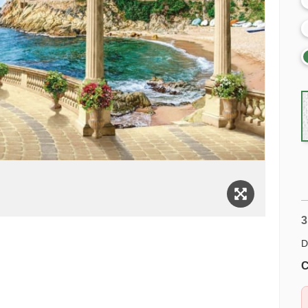
3
D
C