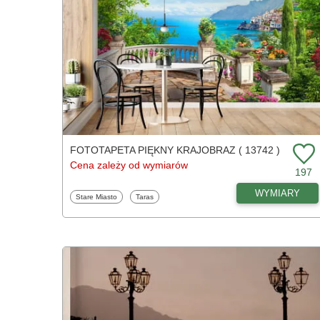
FOTOTAPETA PIĘKNY KRAJOBRAZ ( 13742 )
Cena zależy od wymiarów
197
WYMIARY
Fototapety
Fototapety
Stare Miasto
Taras