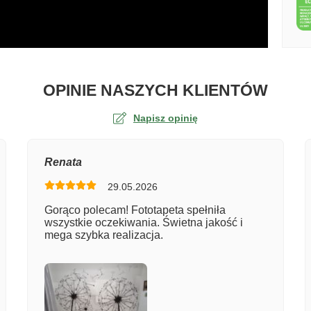
O TA
OPINIE NASZYCH KLIENTÓW
Napisz opinię
na
Renata
29.05.2026
er zamówienia
Gorąco polecam! Fototapeta spełniła
wszystkie oczekiwania. Świetna jakość i
mega szybka realizacja.
entarz