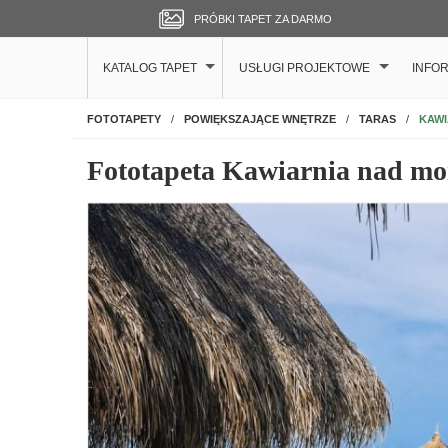
PRÓBKI TAPET ZA DARMO
KATALOG TAPET
USŁUGI PROJEKTOWE
INFO
NA ŚCIANĘ
KAWI
FOTOTAPETY
POWIĘKSZAJĄCE WNĘTRZE
TARAS
Fototapeta Kawiarnia nad m