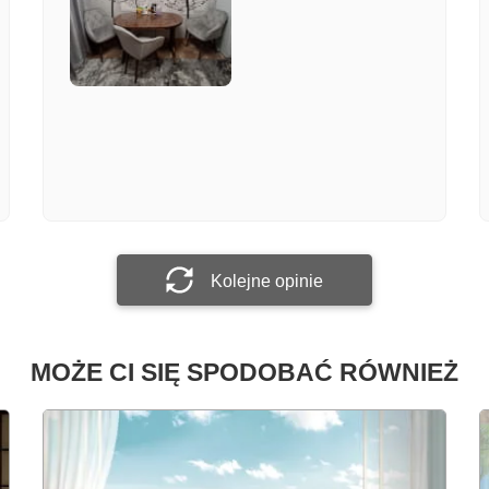
Załącz zdjęcie
Prześlij opinię
Kolejne opinie
MOŻE CI SIĘ SPODOBAĆ RÓWNIEŻ