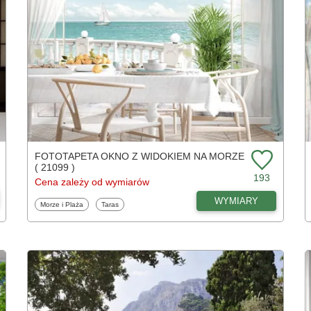
FOTOTAPETA OKNO Z WIDOKIEM NA MORZE
( 21099 )
193
Cena zależy od wymiarów
WYMIARY
Fototapety
Fototapety
Morze i Plaża
Taras