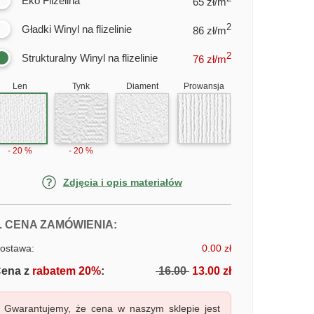
Eko Flizelina
65 zł/m
2
Gładki Winyl na flizelinie
86 zł/m
2
Strukturalny Winyl na flizelinie
76
zł/m
Len
Tynk
Diament
Prowansja
- 20 %
- 20 %
Zdjęcia i opis materiałów
FOTOTAPETY KAWIARNIA NAD MO
. CENA ZAMÓWIENIA:
ostawa:
0.00 zł
ena z
rabatem 20%
:
16.00
13.00 zł
Gwarantujemy, że cena w naszym sklepie jest