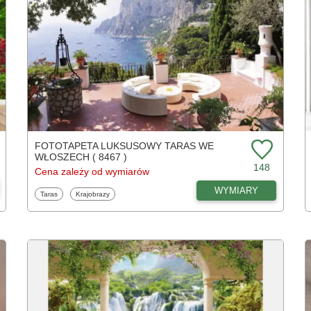
FOTOTAPETA LUKSUSOWY TARAS WE
WŁOSZECH ( 8467 )
148
Cena zależy od wymiarów
WYMIARY
Fototapety
Fototapety
Taras
Krajobrazy