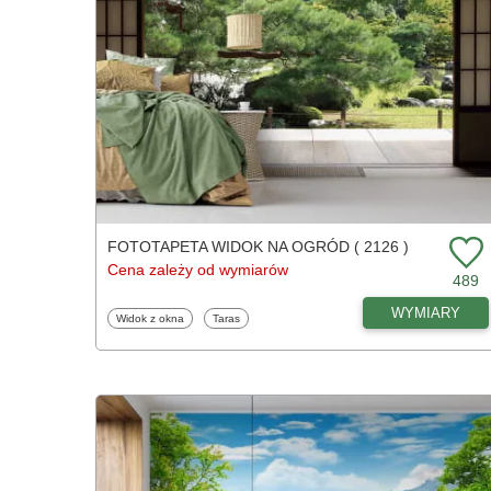
FOTOTAPETA WIDOK NA OGRÓD ( 2126 )
Cena zależy od wymiarów
489
WYMIARY
Fototapety
Fototapety
Widok z okna
Taras