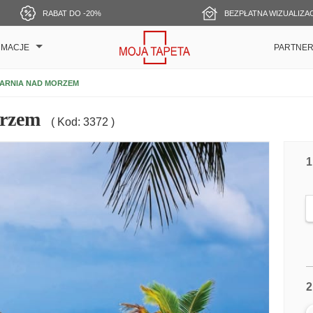
RABAT DO -20%
BEZPŁATNA WIZUALIZA
RMACJE
PARTNE
ARNIA NAD MORZEM
orzem
( Kod: 3372 )
1
2