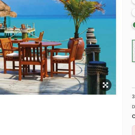
3
D
C