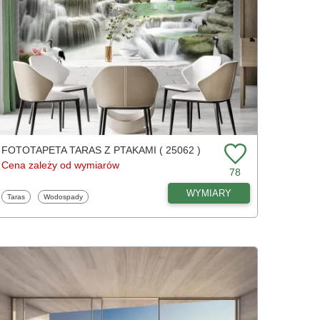
FOTOTAPETA TARAS Z PTAKAMI ( 25062 )
Cena zależy od wymiarów
78
WYMIARY
Fototapety
Fototapety
Taras
Wodospady