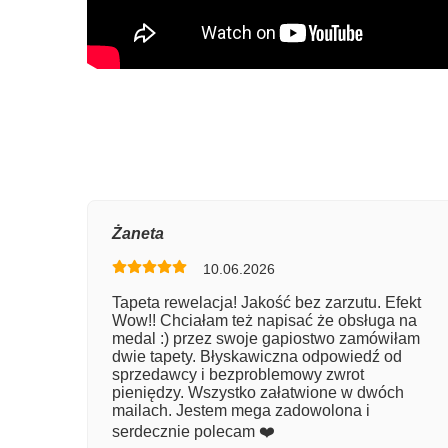
Oce
Żaneta
10.06.2026
Num
Tapeta rewelacja! Jakość bez zarzutu. Efekt
Wow!! Chciałam też napisać że obsługa na
Imię
medal :) przez swoje gapiostwo zamówiłam
dwie tapety. Błyskawiczna odpowiedź od
sprzedawcy i bezproblemowy zwrot
pieniędzy. Wszystko załatwione w dwóch
Kom
mailach. Jestem mega zadowolona i
serdecznie polecam ❤️