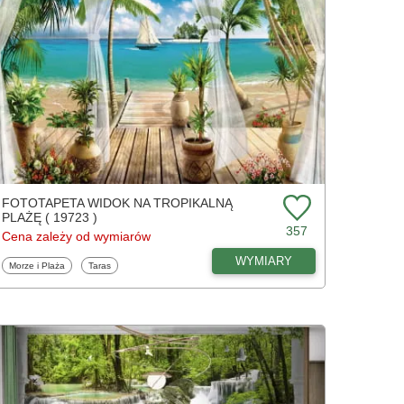
FOTOTAPETA WIDOK NA TROPIKALNĄ
PLAŻĘ ( 19723 )
357
Cena zależy od wymiarów
WYMIARY
Fototapety
Fototapety
Morze i Plaża
Taras