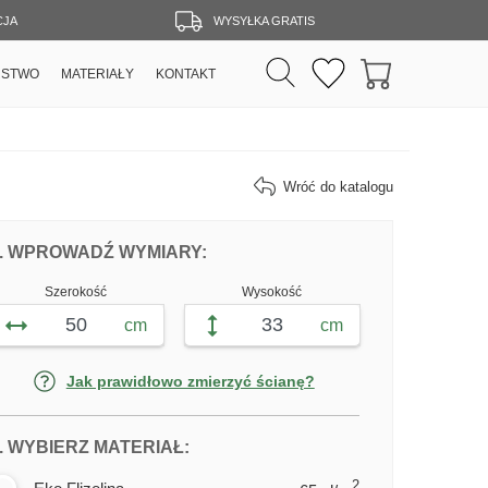
CJA
WYSYŁKA GRATIS
RSTWO
MATERIAŁY
KONTAKT
Wróć do katalogu
DOPASUJ FOTOTAPETĘ KAWIARNIA NA
FOTOTAPETY KAWIARNIA NAD 
. WPROWADŹ WYMIARY:
Szerokość
Wysokość
cm
cm
Jak prawidłowo zmierzyć ścianę?
DLA FOTOTAPETY KAWIARNIA NA
. WYBIERZ MATERIAŁ:
2