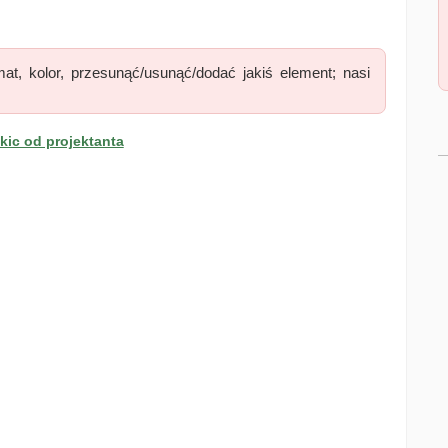
at, kolor, przesunąć/usunąć/dodać jakiś element; nasi
ic od projektanta