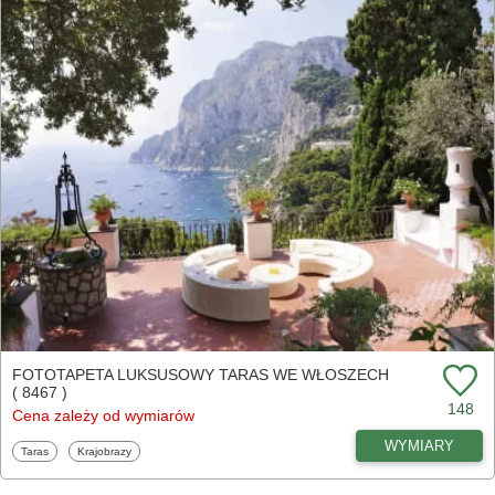
FOTOTAPETA LUKSUSOWY TARAS WE WŁOSZECH
( 8467 )
148
Cena zależy od wymiarów
WYMIARY
Fototapety
Fototapety
Taras
Krajobrazy