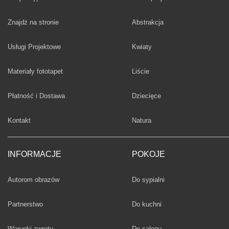
Fototapety
Znajdż na stronie
Abstrakcja
Fototapety
Usługi Projektowe
Kwiaty
Fototapety
Materiały fototapet
Liście
Fototapety
Płatność i Dostawa
Dziecięce
Fototapety
Kontakt
Natura
INFORMACJE
POKOJE
Fototapety
Autorom obrazów
Do sypialni
Fototapety
Partnerstwo
Do kuchni
Fototapety
Warunki zwrotu
Do salonu