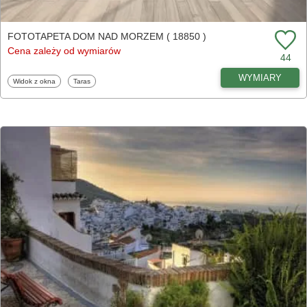
FOTOTAPETA DOM NAD MORZEM ( 18850 )
Cena zależy od wymiarów
44
WYMIARY
Fototapety
Fototapety
Widok z okna
Taras