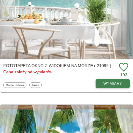
FOTOTAPETA OKNO Z WIDOKIEM NA MORZE ( 21099 )
Cena zależy od wymiarów
193
WYMIARY
Fototapety
Fototapety
Morze i Plaża
Taras