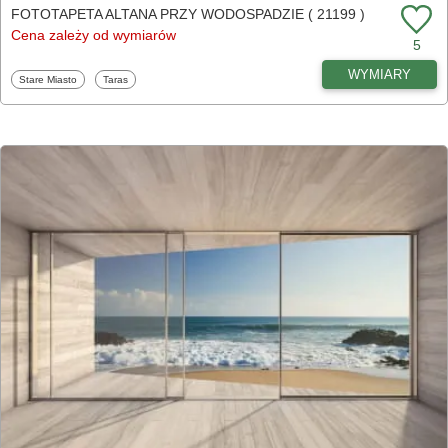
FOTOTAPETA ALTANA PRZY WODOSPADZIE ( 21199 )
Cena zależy od wymiarów
5
WYMIARY
Fototapety
Fototapety
Stare Miasto
Taras