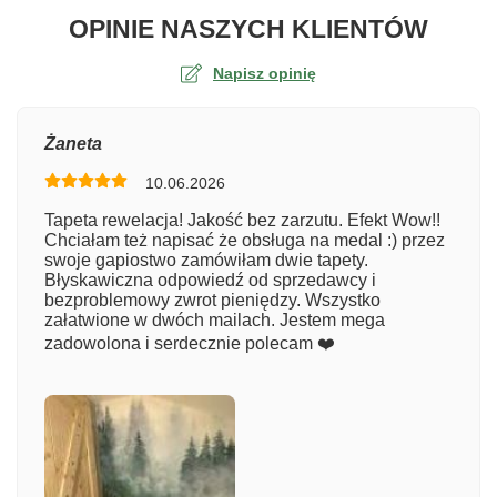
O TA
OPINIE NASZYCH KLIENTÓW
Napisz opinię
Ocena
Żaneta
10.06.2026
Numer zamówienia
Tapeta rewelacja! Jakość bez zarzutu. Efekt Wow!!
Chciałam też napisać że obsługa na medal :) przez
swoje gapiostwo zamówiłam dwie tapety.
Błyskawiczna odpowiedź od sprzedawcy i
Imię
bezproblemowy zwrot pieniędzy. Wszystko
załatwione w dwóch mailach. Jestem mega
zadowolona i serdecznie polecam ❤️
Komentarz