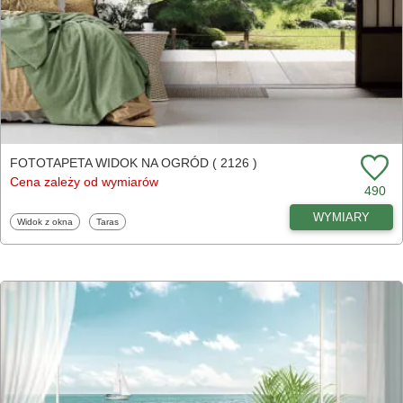
FOTOTAPETA WIDOK NA OGRÓD ( 2126 )
Cena zależy od wymiarów
490
WYMIARY
Fototapety
Fototapety
Widok z okna
Taras