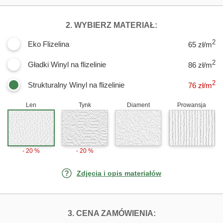
DLA FOTOTAPET
2. WYBIERZ MATERIAŁ:
2
Eko Flizelina
65 zł/m
2
Gładki Winyl na flizelinie
86 zł/m
2
Strukturalny Winyl na flizelinie
76
zł/m
Len
Tynk
Diament
Prowansja
- 20 %
- 20 %
Zdjęcia i opis materiałów
FOTOTAPETY KW
3. CENA ZAMÓWIENIA: