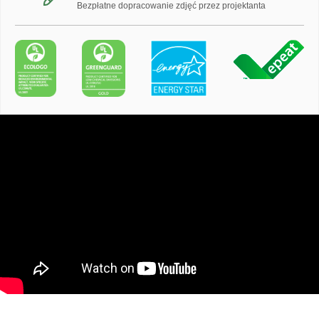
Bezpłatne dopracowanie zdjęć przez projektanta