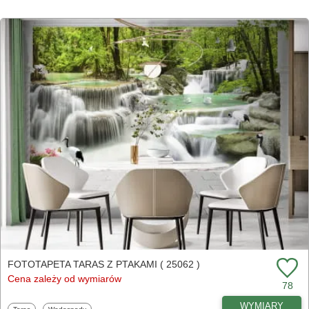
FOTOTAPETA TARAS Z PTAKAMI ( 25062 )
Cena zależy od wymiarów
78
WYMIARY
Fototapety
Fototapety