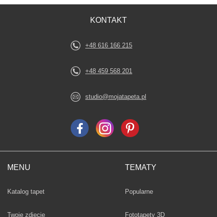
KONTAKT
+48 616 166 215
+48 459 568 201
studio@mojatapeta.pl
MENU
TEMATY
Fototapety
Katalog tapet
Popularne
Twoje zdjęcie
Fototapety 3D