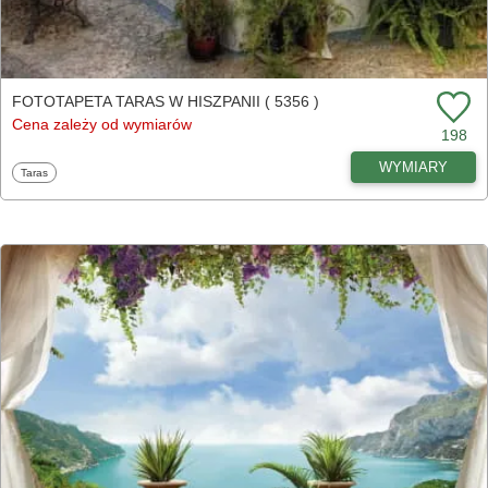
FOTOTAPETA TARAS W HISZPANII ( 5356 )
Cena zależy od wymiarów
198
WYMIARY
Fototapety
Taras