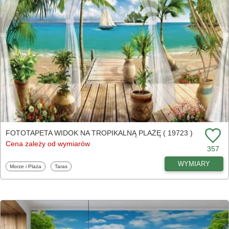
FOTOTAPETA WIDOK NA TROPIKALNĄ PLAŻĘ ( 19723 )
Cena zależy od wymiarów
357
WYMIARY
Fototapety
Fototapety
Morze i Plaża
Taras