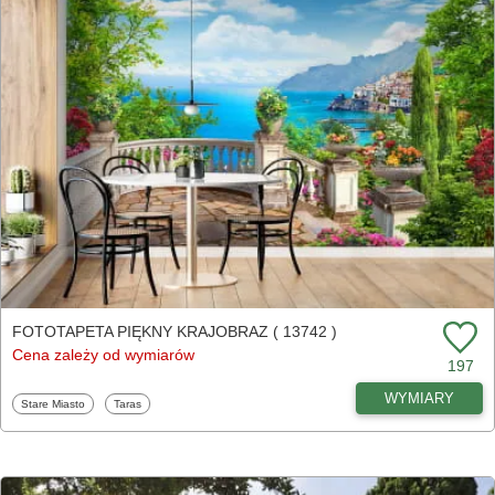
FOTOTAPETA PIĘKNY KRAJOBRAZ ( 13742 )
Cena zależy od wymiarów
197
WYMIARY
Fototapety
Fototapety
Stare Miasto
Taras