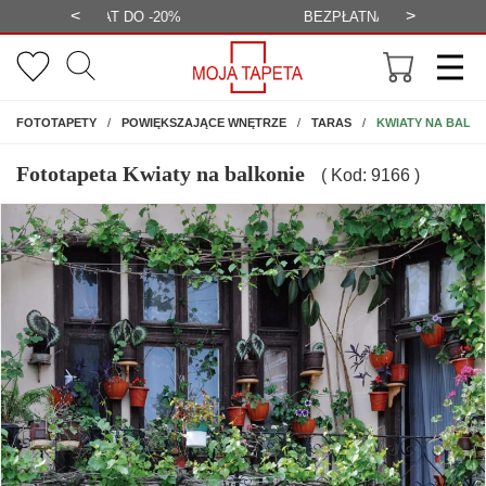
<
>
-20%
BEZPŁATNA WIZUALIZACJA
WYS
NA ŚCIANĘ
KWIATY NA BALK
FOTOTAPETY
POWIĘKSZAJĄCE WNĘTRZE
TARAS
Fototapeta Kwiaty na balkonie
( Kod: 9166 )