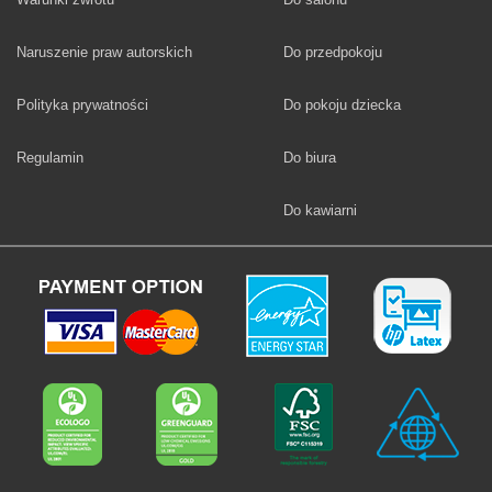
Fototapety
Naruszenie praw autorskich
Do przedpokoju
Fototapety
Polityka prywatności
Do pokoju dziecka
Fototapety
Regulamin
Do biura
Fototapety
Do kawiarni