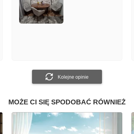
Załącz zdjęcie
Prześlij opinię
Kolejne opinie
MOŻE CI SIĘ SPODOBAĆ RÓWNIEŻ