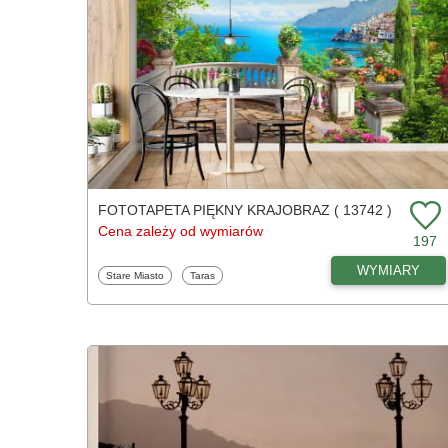
FOTOTAPETA PIĘKNY KRAJOBRAZ ( 13742 )
Cena zależy od wymiarów
197
WYMIARY
Fototapety
Fototapety
Stare Miasto
Taras