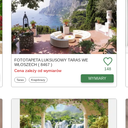
FOTOTAPETA LUKSUSOWY TARAS WE
WŁOSZECH ( 8467 )
148
Cena zależy od wymiarów
WYMIARY
Fototapety
Fototapety
Taras
Krajobrazy