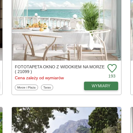
FOTOTAPETA OKNO Z WIDOKIEM NA MORZE
( 21099 )
193
Cena zależy od wymiarów
WYMIARY
Fototapety
Fototapety
Morze i Plaża
Taras