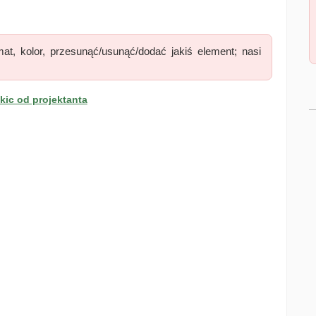
at, kolor, przesunąć/usunąć/dodać jakiś element; nasi
ic od projektanta