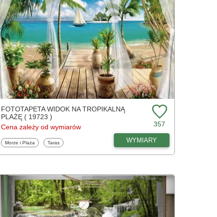
FOTOTAPETA WIDOK NA TROPIKALNĄ
PLAŻĘ ( 19723 )
357
Cena zależy od wymiarów
WYMIARY
Fototapety
Fototapety
Morze i Plaża
Taras