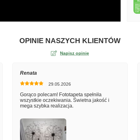
O TA
OPINIE NASZYCH KLIENTÓW
Napisz opinię
na
Renata
29.05.2026
er zamówienia
Gorąco polecam! Fototapeta spełniła
wszystkie oczekiwania. Świetna jakość i
mega szybka realizacja.
entarz