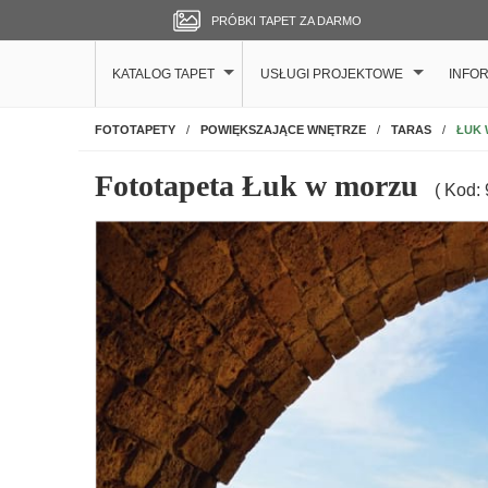
PRÓBKI TAPET ZA DARMO
KATALOG TAPET
USŁUGI PROJEKTOWE
INFO
NA ŚCIANĘ
ŁUK
FOTOTAPETY
POWIĘKSZAJĄCE WNĘTRZE
TARAS
Fototapeta Łuk w morzu
( Kod: 