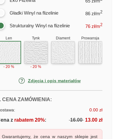
Eko Flizelina
65 zł/m
2
Gładki Winyl na flizelinie
86 zł/m
2
Strukturalny Winyl na flizelinie
76
zł/m
Len
Tynk
Diament
Prowansja
- 20 %
- 20 %
Zdjęcia i opis materiałów
FOTOTAPETY ŁUK W MORZU
. CENA ZAMÓWIENIA:
ostawa:
0.00 zł
ena z
rabatem 20%
:
16.00
13.00 zł
Gwarantujemy, że cena w naszym sklepie jest