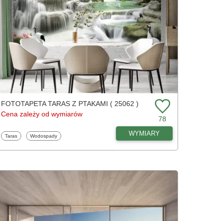
FOTOTAPETA TARAS Z PTAKAMI ( 25062 )
Cena zależy od wymiarów
78
WYMIARY
Fototapety
Fototapety
Taras
Wodospady