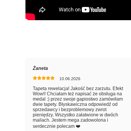
Oce
Żaneta
10.06.2026
Num
Tapeta rewelacja! Jakość bez zarzutu. Efekt
Wow!! Chciałam też napisać że obsługa na
Imię
medal :) przez swoje gapiostwo zamówiłam
dwie tapety. Błyskawiczna odpowiedź od
sprzedawcy i bezproblemowy zwrot
pieniędzy. Wszystko załatwione w dwóch
Kom
mailach. Jestem mega zadowolona i
serdecznie polecam ❤️