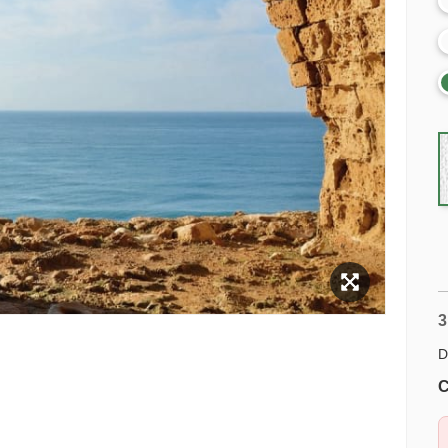
3
D
C