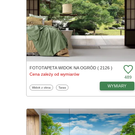
FOTOTAPETA WIDOK NA OGRÓD ( 2126 )
Cena zależy od wymiarów
489
WYMIARY
Fototapety
Fototapety
Widok z okna
Taras