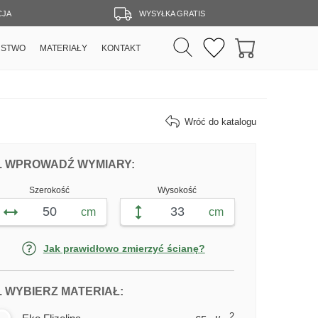
CJA
WYSYŁKA GRATIS
RSTWO
MATERIAŁY
KONTAKT
Wróć do katalogu
DOPASUJ FOTOTAPETĘ ŁUK W MORZU 
FOTOTAPETY ŁUK W MORZU
. WPROWADŹ WYMIARY:
Szerokość
Wysokość
cm
cm
Jak prawidłowo zmierzyć ścianę?
DLA FOTOTAPETY ŁUK W MORZU
. WYBIERZ MATERIAŁ:
2