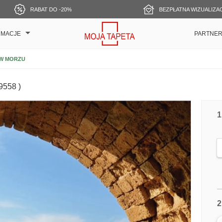
RABAT DO -20%
BEZPŁATNA WIZUALIZA
RMACJE
PARTNE
 W MORZU
9558 )
1
2