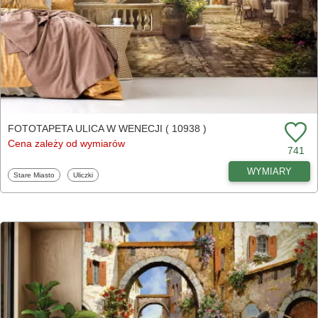
FOTOTAPETA ULICA W WENECJI ( 10938 )
Cena zależy od wymiarów
741
WYMIARY
Fototapety
Fototapety
Stare Miasto
Uliczki