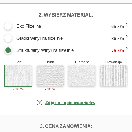
DLA FOTOTAPET
2. WYBIERZ MATERIAŁ:
2
Eko Flizelina
65 zł/m
2
Gładki Winyl na flizelinie
86 zł/m
2
Strukturalny Winyl na flizelinie
76
zł/m
Len
Tynk
Diament
Prowansja
- 20 %
- 20 %
Zdjęcia i opis materiałów
FOTOTAPETY ST
3. CENA ZAMÓWIENIA: