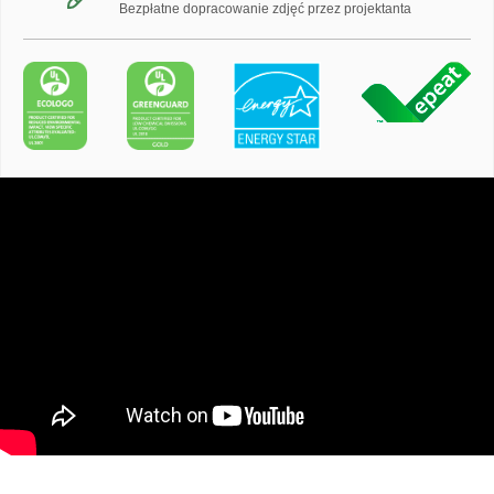
Bezpłatne dopracowanie zdjęć przez projektanta