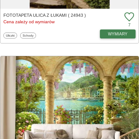
FOTOTAPETA ULICA Z ŁUKAMI ( 24943 )
Cena zależy od wymiarów
7
WYMIARY
Fototapety
Fototapety
Uliczki
Schody