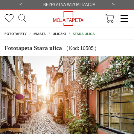
<
>
-20%
BEZPŁATNA WIZUALIZACJA
WYS
NA ŚCIANĘ
STARA ULICA
FOTOTAPETY
MIASTA
ULICZKI
Fototapeta Stara ulica
( Kod: 10585 )