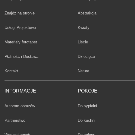
Fototapety
Znajdż na stronie
Abstrakcja
Fototapety
Usługi Projektowe
Kwiaty
Fototapety
Materiały fototapet
Liście
Fototapety
Płatność i Dostawa
Dziecięce
Fototapety
Kontakt
Natura
INFORMACJE
POKOJE
Fototapety
Autorom obrazów
Do sypialni
Fototapety
Partnerstwo
Do kuchni
Fototapety
Warunki zwrotu
Do salonu