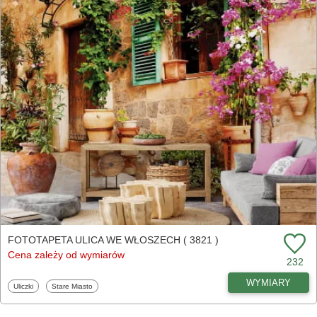
FOTOTAPETA ULICA WE WŁOSZECH ( 3821 )
Cena zależy od wymiarów
232
WYMIARY
Fototapety
Fototapety
Uliczki
Stare Miasto