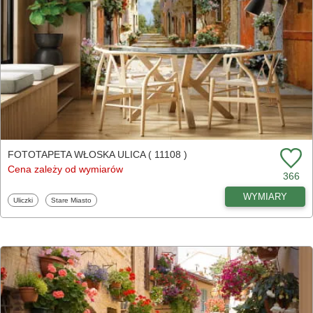
FOTOTAPETA WŁOSKA ULICA ( 11108 )
Cena zależy od wymiarów
366
WYMIARY
Fototapety
Fototapety
Uliczki
Stare Miasto