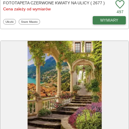
FOTOTAPETA CZERWONE KWIATY NA ULICY ( 2677 )
Cena zależy od wymiarów
497
WYMIARY
Fototapety
Fototapety
Uliczki
Stare Miasto