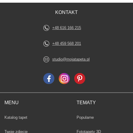
KONTAKT
+48 616 166 215
+48 459 568 201
studio@mojatapeta.pl
MENU
TEMATY
Fototapety
Katalog tapet
Popularne
Twoje zdjęcie
Fototapety 3D