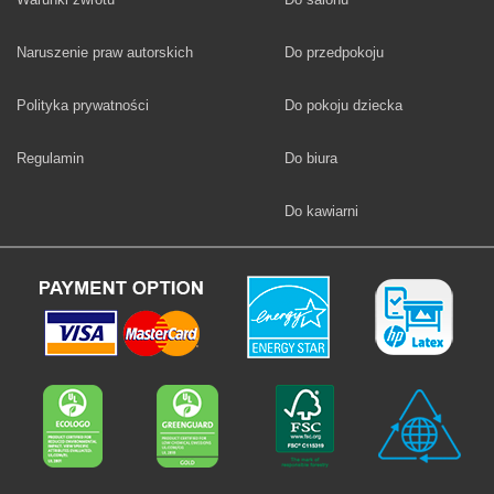
Fototapety
Naruszenie praw autorskich
Do przedpokoju
Fototapety
Polityka prywatności
Do pokoju dziecka
Fototapety
Regulamin
Do biura
Fototapety
Do kawiarni