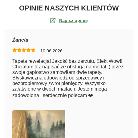
O TA
OPINIE NASZYCH KLIENTÓW
Napisz opinię
Ocena
Żaneta
10.06.2026
Numer zamówienia
Tapeta rewelacja! Jakość bez zarzutu. Efekt Wow!!
Chciałam też napisać że obsługa na medal :) przez
swoje gapiostwo zamówiłam dwie tapety.
Błyskawiczna odpowiedź od sprzedawcy i
Imię
bezproblemowy zwrot pieniędzy. Wszystko
załatwione w dwóch mailach. Jestem mega
zadowolona i serdecznie polecam ❤️
Komentarz