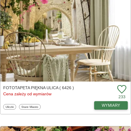
FOTOTAPETA PIĘKNA ULICA ( 6426 )
Cena zależy od wymiarów
233
WYMIARY
Fototapety
Fototapety
Uliczki
Stare Miasto