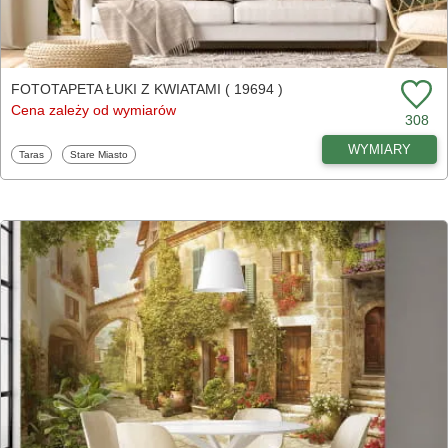
FOTOTAPETA ŁUKI Z KWIATAMI ( 19694 )
Cena zależy od wymiarów
308
WYMIARY
Fototapety
Fototapety
Taras
Stare Miasto