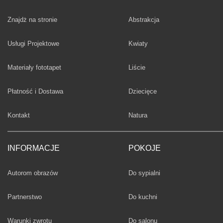
Fototapety
Znajdż na stronie
Abstrakcja
Fototapety
Usługi Projektowe
Kwiaty
Fototapety
Materiały fototapet
Liście
Fototapety
Płatność i Dostawa
Dziecięce
Fototapety
Kontakt
Natura
INFORMACJE
POKOJE
Fototapety
Autorom obrazów
Do sypialni
Fototapety
Partnerstwo
Do kuchni
Fototapety
Warunki zwrotu
Do salonu