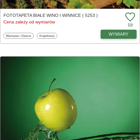
FOTOTAPETA BIAŁE WINO I WINNICE ( 5253 )
Cena zależy od wymiarów
58
WYMIARY
Fototapety
Fototapety
Warzywa i Owoce
Krajobrazy