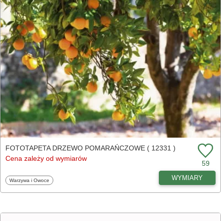
FOTOTAPETA DRZEWO POMARAŃCZOWE ( 12331 )
Cena zależy od wymiarów
59
WYMIARY
Fototapety
Warzywa i Owoce