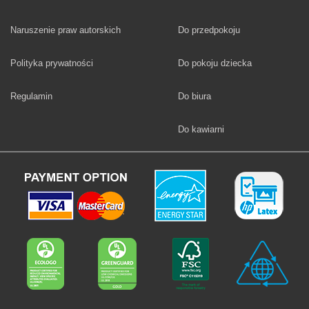
Fototapety
Naruszenie praw autorskich
Do przedpokoju
Fototapety
Polityka prywatności
Do pokoju dziecka
Fototapety
Regulamin
Do biura
Fototapety
Do kawiarni