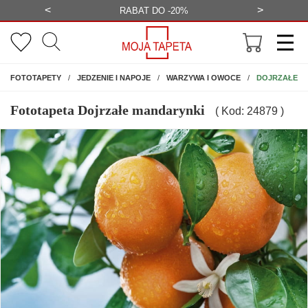
<
>
-20%
BEZPŁATNA WIZUALIZACJA
WYS
NA ŚCIANĘ
DOJRZAŁE M
FOTOTAPETY
JEDZENIE I NAPOJE
WARZYWA I OWOCE
Fototapeta Dojrzałe mandarynki
( Kod: 24879 )