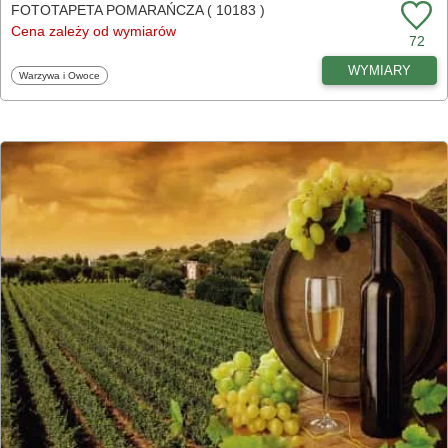
FOTOTAPETA POMARAŃCZA ( 10183 )
Cena zależy od wymiarów
72
WYMIARY
Fototapety
Warzywa i Owoce