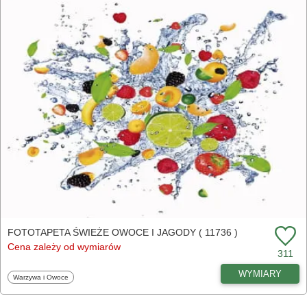
FOTOTAPETA ŚWIEŻE OWOCE I JAGODY ( 11736 )
Cena zależy od wymiarów
311
WYMIARY
Fototapety
Warzywa i Owoce