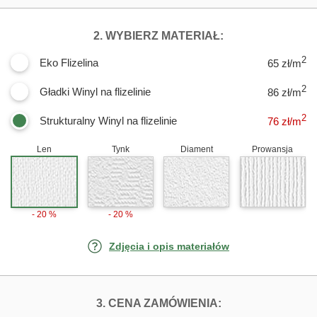
DLA FOTOTAPE
2. WYBIERZ MATERIAŁ:
2
Eko Flizelina
65 zł/m
2
Gładki Winyl na flizelinie
86 zł/m
2
Strukturalny Winyl na flizelinie
76
zł/m
Len
Tynk
Diament
Prowansja
- 20 %
- 20 %
Zdjęcia i opis materiałów
FOTOTAPETY DO
3. CENA ZAMÓWIENIA: