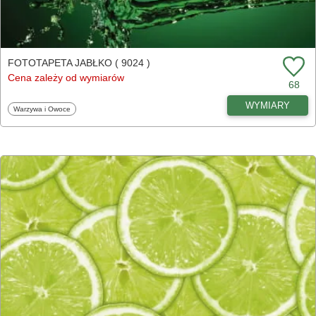
FOTOTAPETA JABŁKO ( 9024 )
Cena zależy od wymiarów
68
WYMIARY
Fototapety
Warzywa i Owoce