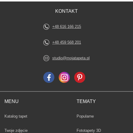
KONTAKT
+48 616 166 215
+48 459 568 201
studio@mojatapeta.pl
MENU
TEMATY
Fototapety
Katalog tapet
Popularne
Twoje zdjęcie
Fototapety 3D