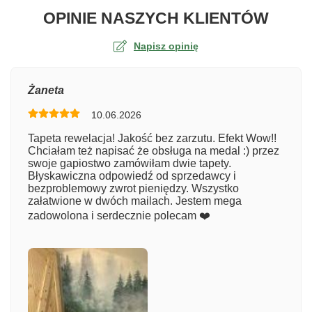
O TA
OPINIE NASZYCH KLIENTÓW
Napisz opinię
Ocena
Żaneta
10.06.2026
Numer zamówienia
Tapeta rewelacja! Jakość bez zarzutu. Efekt Wow!!
Chciałam też napisać że obsługa na medal :) przez
swoje gapiostwo zamówiłam dwie tapety.
Błyskawiczna odpowiedź od sprzedawcy i
Imię
bezproblemowy zwrot pieniędzy. Wszystko
załatwione w dwóch mailach. Jestem mega
zadowolona i serdecznie polecam ❤️
Komentarz