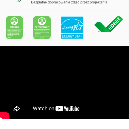
Bezpłatne dopracowanie zdjęć przez projektanta