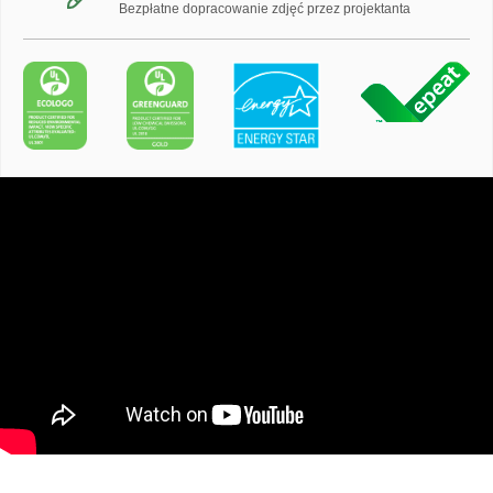
Bezpłatne dopracowanie zdjęć przez projektanta