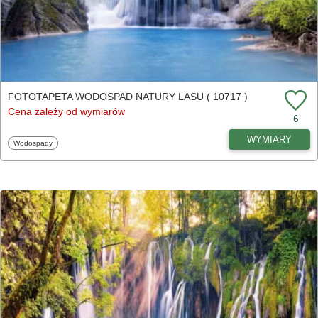
FOTOTAPETA WODOSPAD NATURY LASU ( 10717 )
Cena zależy od wymiarów
6
WYMIARY
Fototapety
Wodospady