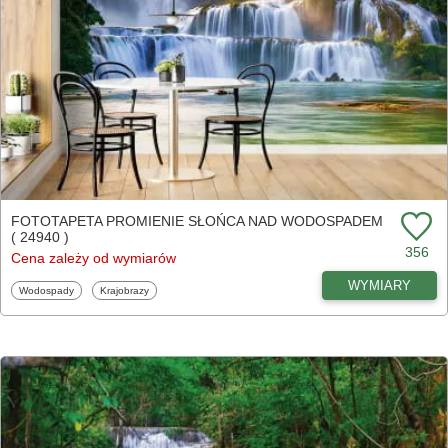
FOTOTAPETA PROMIENIE SŁOŃCA NAD WODOSPADEM
( 24940 )
356
Cena zależy od wymiarów
WYMIARY
Fototapety
Fototapety
Wodospady
Krajobrazy