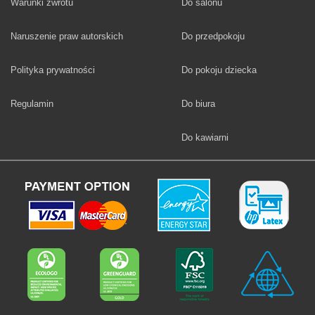
Fototapety
Warunki zwrotu
Do salonu
Fototapety
Naruszenie praw autorskich
Do przedpokoju
Fototapety
Polityka prywatności
Do pokoju dziecka
Fototapety
Regulamin
Do biura
Fototapety
Do kawiarni