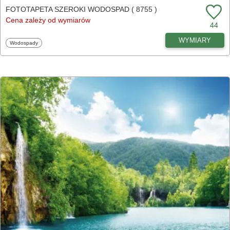
FOTOTAPETA SZEROKI WODOSPAD ( 8755 )
Cena zależy od wymiarów
44
WYMIARY
Fototapety
Wodospady