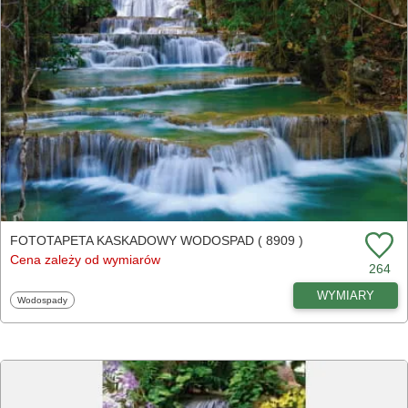
FOTOTAPETA KASKADOWY WODOSPAD ( 8909 )
Cena zależy od wymiarów
264
WYMIARY
Fototapety
Wodospady