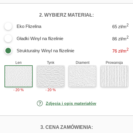
DLA FOTOTAPE
2. WYBIERZ MATERIAŁ:
2
Eko Flizelina
65 zł/m
2
Gładki Winyl na flizelinie
86 zł/m
2
Strukturalny Winyl na flizelinie
76
zł/m
Len
Tynk
Diament
Prowansja
- 20 %
- 20 %
Zdjęcia i opis materiałów
FOTOTAPETY G
3. CENA ZAMÓWIENIA: