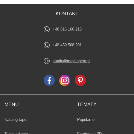
KONTAKT
+48 616 166 215
+48 459 568 201
studio@mojatapeta.pl
MENU
TEMATY
Fototapety
Katalog tapet
Popularne
Twoje zdjęcie
Fototapety 3D