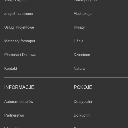
Fototapety
Znajdż na stronie
Abstrakcja
Fototapety
Usługi Projektowe
Kwiaty
Fototapety
Materiały fototapet
Liście
Fototapety
Płatność i Dostawa
Dziecięce
Fototapety
Kontakt
Natura
INFORMACJE
POKOJE
Fototapety
Autorom obrazów
Do sypialni
Fototapety
Partnerstwo
Do kuchni