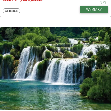
379
WYMIARY
Fototapety
Wodospady