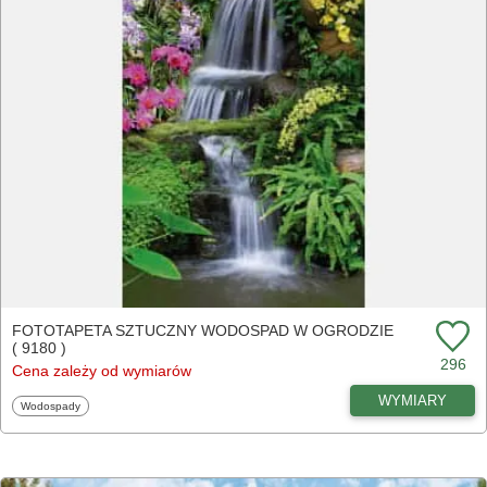
FOTOTAPETA SZTUCZNY WODOSPAD W OGRODZIE
( 9180 )
296
Cena zależy od wymiarów
WYMIARY
Fototapety
Wodospady