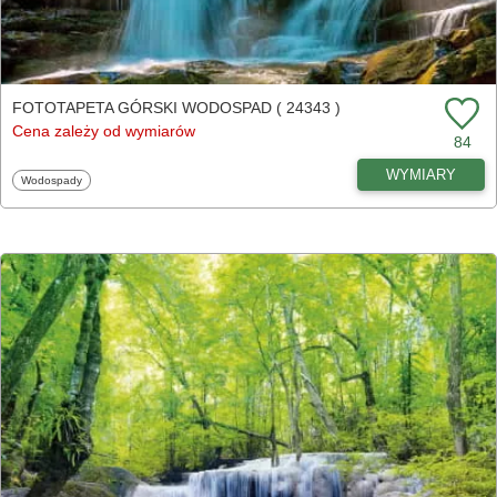
FOTOTAPETA GÓRSKI WODOSPAD ( 24343 )
Cena zależy od wymiarów
84
WYMIARY
Fototapety
Wodospady