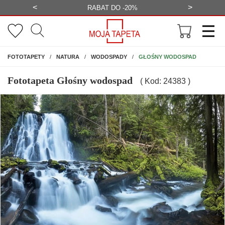
<
>
-20%
BEZPŁATNA WIZUALIZACJA
WYS
NA ŚCIANĘ
GŁOŚNY WODOSPAD
FOTOTAPETY
NATURA
WODOSPADY
Fototapeta Głośny wodospad
( Kod: 24383 )