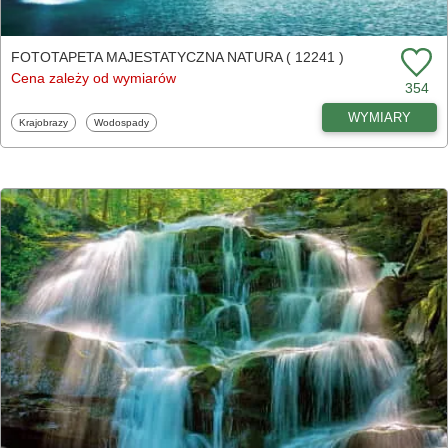
FOTOTAPETA MAJESTATYCZNA NATURA ( 12241 )
Cena zależy od wymiarów
354
WYMIARY
Fototapety
Fototapety
Krajobrazy
Wodospady