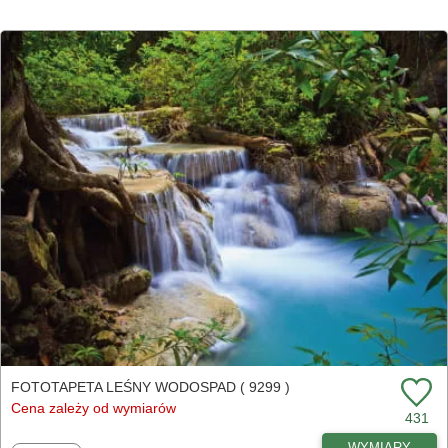
FOTOTAPETA LEŚNY WODOSPAD ( 9299 )
Cena zależy od wymiarów
431
WYMIARY