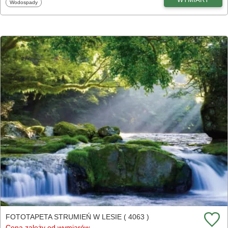
Fototapety
Wodospady
FOTOTAPETA STRUMIEŃ W LESIE ( 4063 )
Cena zależy od wymiarów