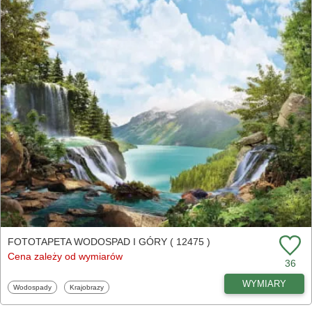
FOTOTAPETA WODOSPAD I GÓRY ( 12475 )
Cena zależy od wymiarów
36
WYMIARY
Fototapety
Fototapety
Wodospady
Krajobrazy