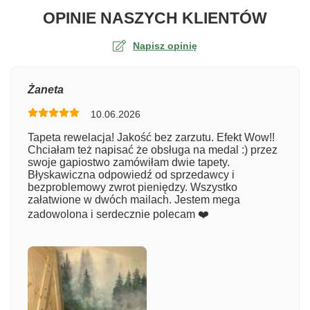
O TA
OPINIE NASZYCH KLIENTÓW
Napisz opinię
Ocena
Żaneta
10.06.2026
Numer zamówienia
Tapeta rewelacja! Jakość bez zarzutu. Efekt Wow!!
Chciałam też napisać że obsługa na medal :) przez
swoje gapiostwo zamówiłam dwie tapety.
Błyskawiczna odpowiedź od sprzedawcy i
Imię
bezproblemowy zwrot pieniędzy. Wszystko
załatwione w dwóch mailach. Jestem mega
zadowolona i serdecznie polecam ❤️
Komentarz