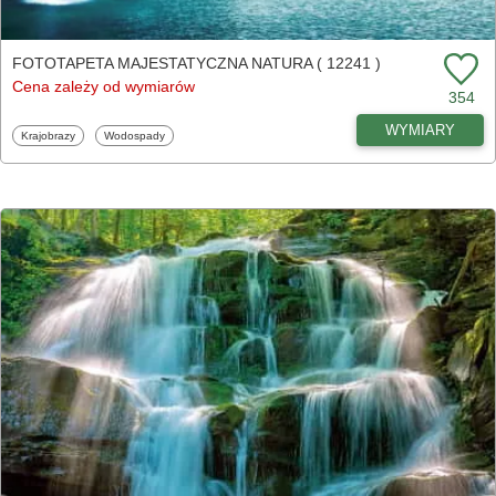
FOTOTAPETA MAJESTATYCZNA NATURA ( 12241 )
Cena zależy od wymiarów
354
WYMIARY
Fototapety
Fototapety
Krajobrazy
Wodospady