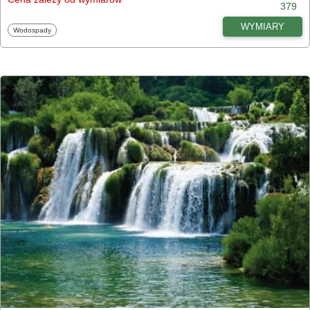
379
WYMIARY
Fototapety
Wodospady