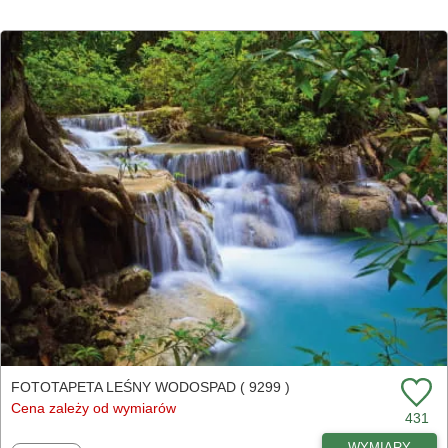
FOTOTAPETA LEŚNY WODOSPAD ( 9299 )
Cena zależy od wymiarów
431
WYMIARY