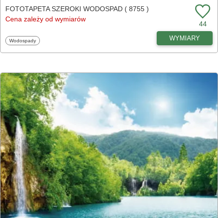
FOTOTAPETA SZEROKI WODOSPAD ( 8755 )
Cena zależy od wymiarów
44
WYMIARY
Fototapety
Wodospady