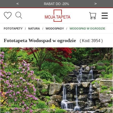
<
>
-20%
BEZPŁATNA WIZUALIZACJA
WYS
NA ŚCIANĘ
WODOSPAD W OGRODZIE
FOTOTAPETY
NATURA
WODOSPADY
Fototapeta Wodospad w ogrodzie
( Kod: 3954 )