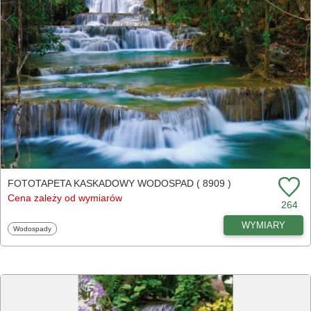
FOTOTAPETA KASKADOWY WODOSPAD ( 8909 )
Cena zależy od wymiarów
264
WYMIARY
Fototapety
Wodospady