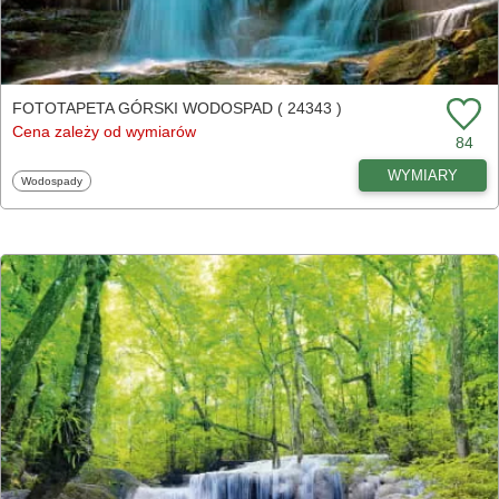
FOTOTAPETA GÓRSKI WODOSPAD ( 24343 )
Cena zależy od wymiarów
84
WYMIARY
Fototapety
Wodospady