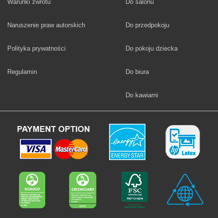
Fototapety
Warunki zwrotu
Do salonu
Fototapety
Naruszenie praw autorskich
Do przedpokoju
Fototapety
Polityka prywatności
Do pokoju dziecka
Fototapety
Regulamin
Do biura
Fototapety
Do kawiarni