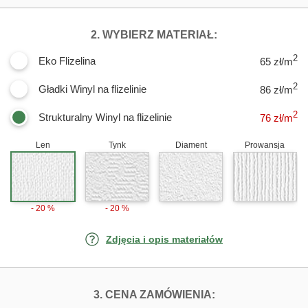
DLA FOTOTAPE
2. WYBIERZ MATERIAŁ:
2
Eko Flizelina
65 zł/m
2
Gładki Winyl na flizelinie
86 zł/m
2
Strukturalny Winyl na flizelinie
76
zł/m
Len
Tynk
Diament
Prowansja
- 20 %
- 20 %
Zdjęcia i opis materiałów
FOTOTAPETY W
3. CENA ZAMÓWIENIA: