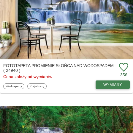
FOTOTAPETA PROMIENIE SŁOŃCA NAD WODOSPADEM
( 24940 )
356
Cena zależy od wymiarów
WYMIARY
Fototapety
Fototapety
Wodospady
Krajobrazy