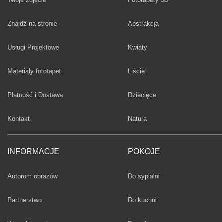
Fototapety
Znajdż na stronie
Abstrakcja
Fototapety
Usługi Projektowe
Kwiaty
Fototapety
Materiały fototapet
Liście
Fototapety
Płatność i Dostawa
Dziecięce
Fototapety
Kontakt
Natura
INFORMACJE
POKOJE
Fototapety
Autorom obrazów
Do sypialni
Fototapety
Partnerstwo
Do kuchni