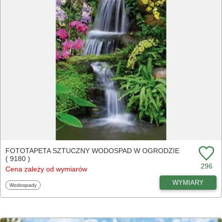
FOTOTAPETA SZTUCZNY WODOSPAD W OGRODZIE
( 9180 )
296
Cena zależy od wymiarów
WYMIARY
Fototapety
Wodospady