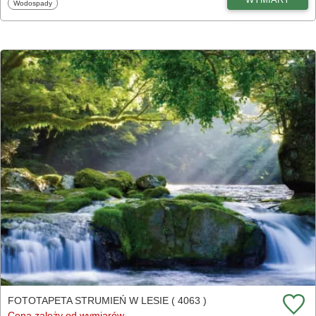
Fototapety
Wodospady
FOTOTAPETA STRUMIEŃ W LESIE ( 4063 )
Cena zależy od wymiarów