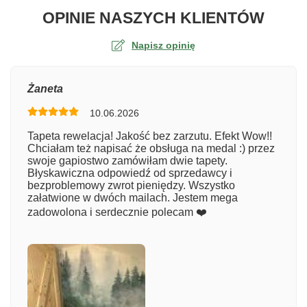
O TA
OPINIE NASZYCH KLIENTÓW
Napisz opinię
Ocena
Żaneta
10.06.2026
Numer zamówienia
Tapeta rewelacja! Jakość bez zarzutu. Efekt Wow!!
Chciałam też napisać że obsługa na medal :) przez
swoje gapiostwo zamówiłam dwie tapety.
Błyskawiczna odpowiedź od sprzedawcy i
Imię
bezproblemowy zwrot pieniędzy. Wszystko
załatwione w dwóch mailach. Jestem mega
zadowolona i serdecznie polecam ❤️
Komentarz