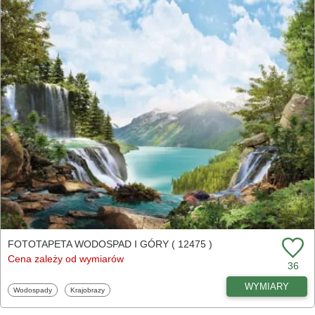
FOTOTAPETA WODOSPAD I GÓRY ( 12475 )
Cena zależy od wymiarów
36
WYMIARY
Fototapety
Fototapety
Wodospady
Krajobrazy