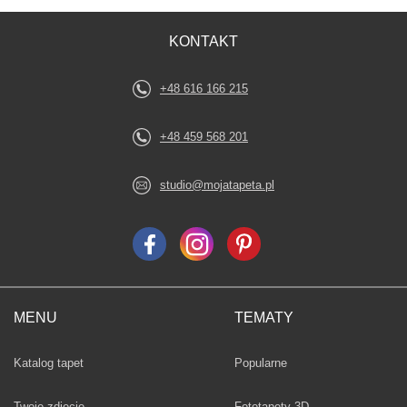
KONTAKT
+48 616 166 215
+48 459 568 201
studio@mojatapeta.pl
MENU
TEMATY
Fototapety
Katalog tapet
Popularne
Twoje zdjęcie
Fototapety 3D