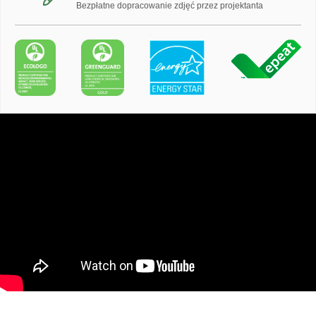
Bezpłatne dopracowanie zdjęć przez projektanta