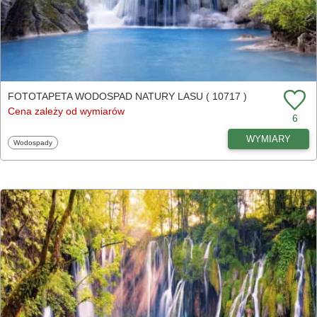
FOTOTAPETA WODOSPAD NATURY LASU ( 10717 )
Cena zależy od wymiarów
6
WYMIARY
Fototapety
Wodospady