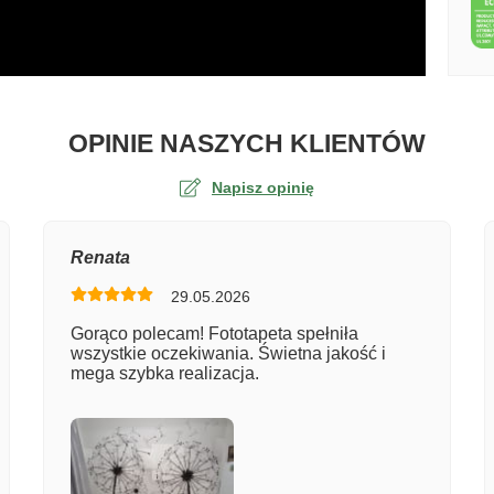
O TA
OPINIE NASZYCH KLIENTÓW
Napisz opinię
na
Renata
29.05.2026
er zamówienia
Gorąco polecam! Fototapeta spełniła
wszystkie oczekiwania. Świetna jakość i
mega szybka realizacja.
entarz