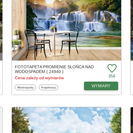
FOTOTAPETA PROMIENIE SŁOŃCA NAD
WODOSPADEM ( 24940 )
356
Cena zależy od wymiarów
WYMIARY
Fototapety
Fototapety
Wodospady
Krajobrazy