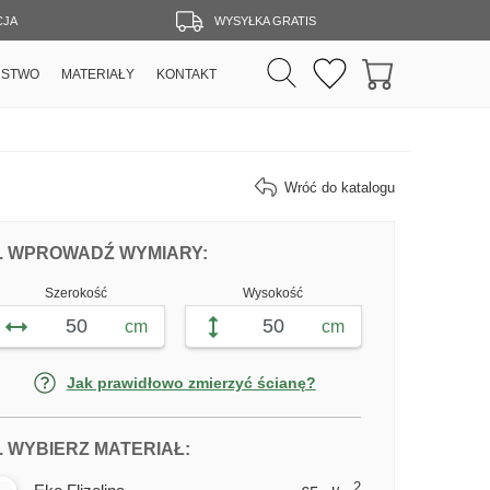
CJA
WYSYŁKA GRATIS
RSTWO
MATERIAŁY
KONTAKT
Wróć do katalogu
DOPASUJ FOTOTAPETĘ WODOSPAD W 
FOTOTAPETY WODOSPAD W PA
. WPROWADŹ WYMIARY:
Szerokość
Wysokość
cm
cm
Jak prawidłowo zmierzyć ścianę?
DLA FOTOTAPETY WODOSPAD W 
. WYBIERZ MATERIAŁ:
2