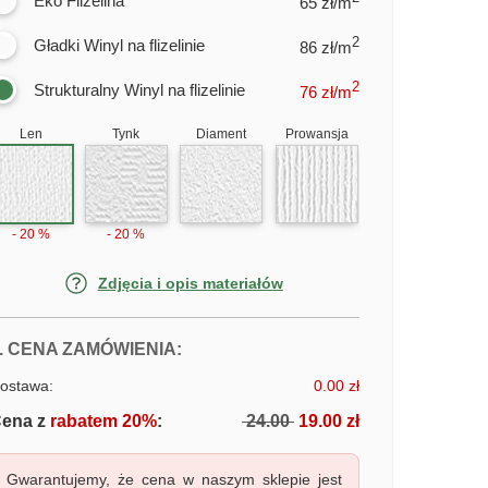
Eko Flizelina
65 zł/m
2
Gładki Winyl na flizelinie
86 zł/m
2
Strukturalny Winyl na flizelinie
76
zł/m
Len
Tynk
Diament
Prowansja
- 20 %
- 20 %
Zdjęcia i opis materiałów
FOTOTAPETY WODOSPAD W PARK
. CENA ZAMÓWIENIA:
ostawa:
0.00 zł
ena z
rabatem 20%
:
24.00
19.00 zł
Gwarantujemy, że cena w naszym sklepie jest