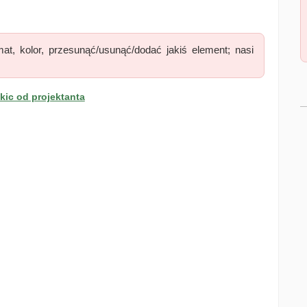
at, kolor, przesunąć/usunąć/dodać jakiś element; nasi
ic od projektanta