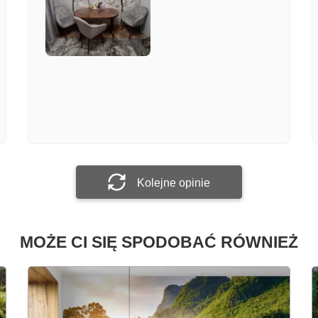
Załącz zdjęcie
Prześlij opinię
Kolejne opinie
MOŻE CI SIĘ SPODOBAĆ RÓWNIEŻ