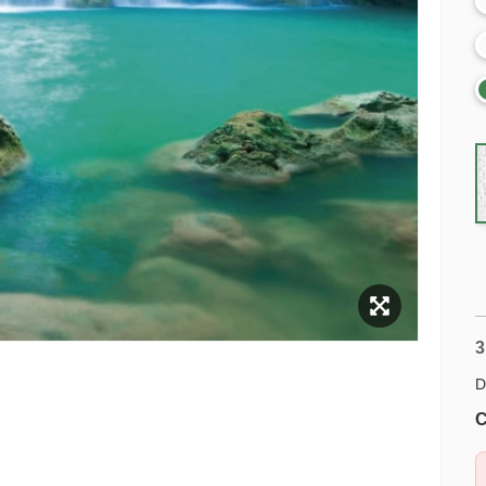
3
D
C