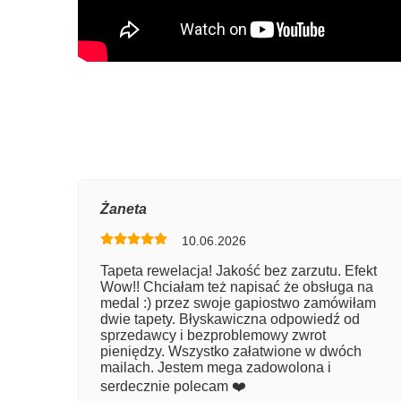
Oce
Żaneta
10.06.2026
Num
Tapeta rewelacja! Jakość bez zarzutu. Efekt
Wow!! Chciałam też napisać że obsługa na
Imię
medal :) przez swoje gapiostwo zamówiłam
dwie tapety. Błyskawiczna odpowiedź od
sprzedawcy i bezproblemowy zwrot
pieniędzy. Wszystko załatwione w dwóch
Kom
mailach. Jestem mega zadowolona i
serdecznie polecam ❤️