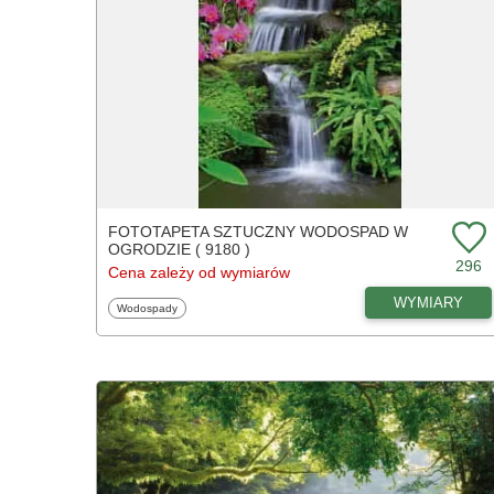
FOTOTAPETA SZTUCZNY WODOSPAD W
OGRODZIE ( 9180 )
296
Cena zależy od wymiarów
WYMIARY
Fototapety
Wodospady