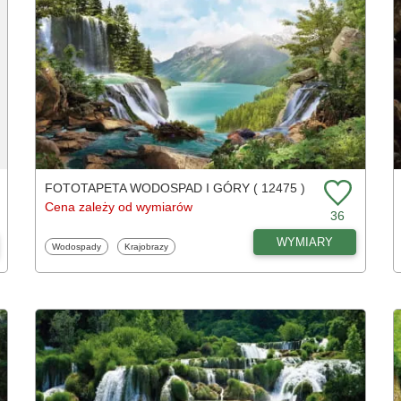
FOTOTAPETA WODOSPAD I GÓRY ( 12475 )
Cena zależy od wymiarów
36
WYMIARY
Fototapety
Fototapety
Wodospady
Krajobrazy