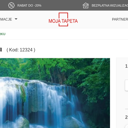
RABAT DO -20%
BEZPŁATNA WIZUALIZA
RMACJE
PARTNE
RKU
u
( Kod: 12324 )
1
2