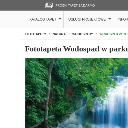
PRÓBKI TAPET ZA DARMO
KATALOG TAPET
USŁUGI PROJEKTOWE
INFO
NA ŚCIANĘ
WODOSPAD W PA
FOTOTAPETY
NATURA
WODOSPADY
Fototapeta Wodospad w park