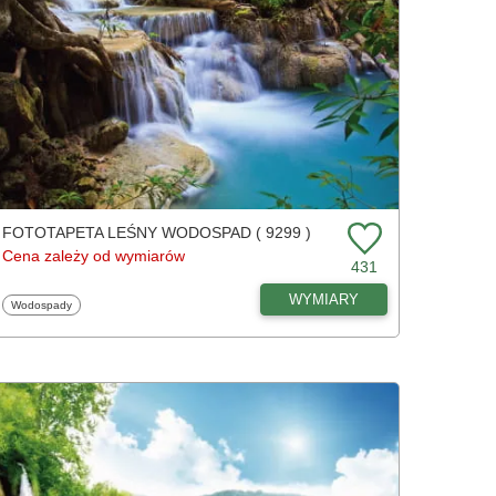
FOTOTAPETA LEŚNY WODOSPAD ( 9299 )
Cena zależy od wymiarów
431
WYMIARY
Fototapety
Wodospady