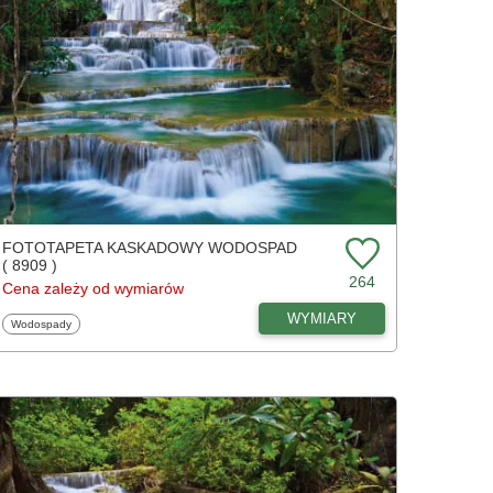
FOTOTAPETA KASKADOWY WODOSPAD
( 8909 )
264
Cena zależy od wymiarów
WYMIARY
Fototapety
Wodospady