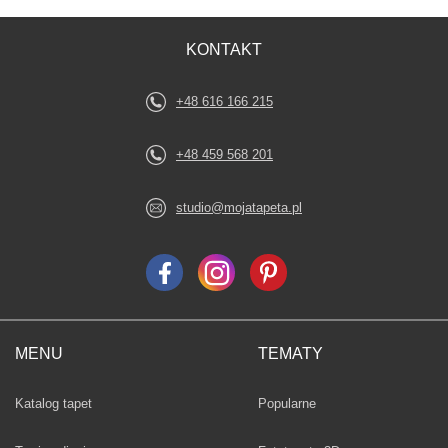
KONTAKT
+48 616 166 215
+48 459 568 201
studio@mojatapeta.pl
MENU
TEMATY
Fototapety
Katalog tapet
Popularne