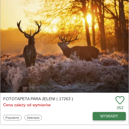
FOTOTAPETA PARA JELENI ( 17263 )
Cena zależy od wymiarów
352
WYMIARY
Fototapety
Fototapety
Popularne
Zwierzęta