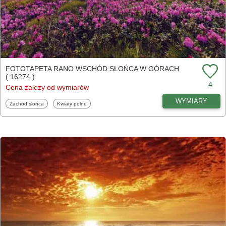
FOTOTAPETA RANO WSCHÓD SŁOŃCA W GÓRACH
( 16274 )
4
Cena zależy od wymiarów
WYMIARY
Fototapety
Fototapety
Zachód słońca
Kwiaty polne