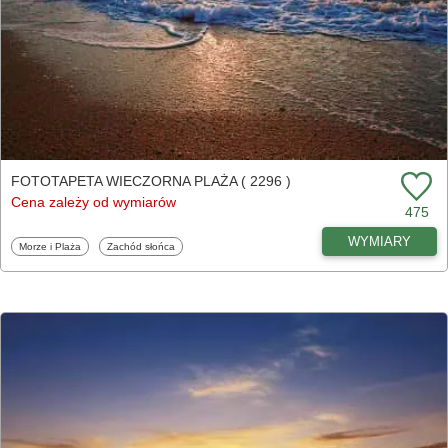
FOTOTAPETA WIECZORNA PLAŻA ( 2296 )
Cena zależy od wymiarów
475
WYMIARY
Fototapety
Fototapety
Morze i Plaża
Zachód słońca