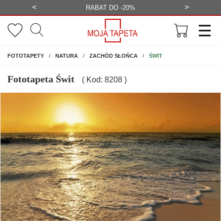
<
>
-20%
BEZPŁATNA WIZUALIZACJA
WYS
NA ŚCIANĘ
ŚWIT
FOTOTAPETY
NATURA
ZACHÓD SŁOŃCA
Fototapeta Świt
( Kod: 8208 )