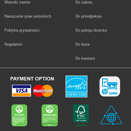
Fototapety
Warunki zwrotu
Do salonu
Fototapety
Naruszenie praw autorskich
Do przedpokoju
Fototapety
Polityka prywatności
Do pokoju dziecka
Fototapety
Regulamin
Do biura
Fototapety
Do kawiarni