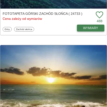
FOTOTAPETA GÓRSKI ZACHÓD SŁOŃCA ( 24733 )
Cena zależy od wymiarów
488
WYMIARY
Fototapety
Fototapety
Góry
Zachód słońca