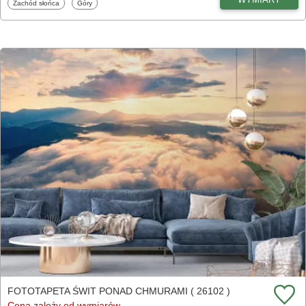
Fototapety
Fototapety
Zachód słońca
Góry
FOTOTAPETA ŚWIT PONAD CHMURAMI ( 26102 )
Cena zależy od wymiarów