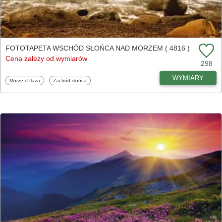
FOTOTAPETA WSCHÓD SŁOŃCA NAD MORZEM ( 4816 )
Cena zależy od wymiarów
298
WYMIARY
Fototapety
Fototapety
Morze i Plaża
Zachód słońca