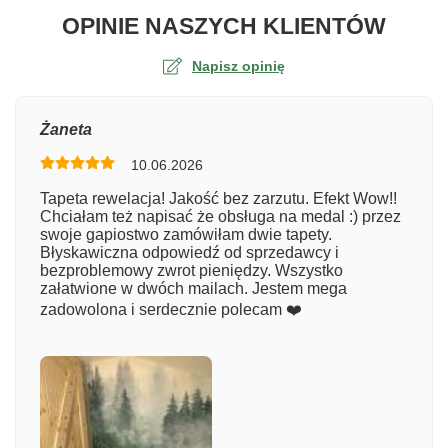
O TA
OPINIE NASZYCH KLIENTÓW
Napisz opinię
Ocena
Żaneta
10.06.2026
Numer zamówienia
Tapeta rewelacja! Jakość bez zarzutu. Efekt Wow!!
Chciałam też napisać że obsługa na medal :) przez
swoje gapiostwo zamówiłam dwie tapety.
Błyskawiczna odpowiedź od sprzedawcy i
Imię
bezproblemowy zwrot pieniędzy. Wszystko
załatwione w dwóch mailach. Jestem mega
zadowolona i serdecznie polecam ❤️
Komentarz