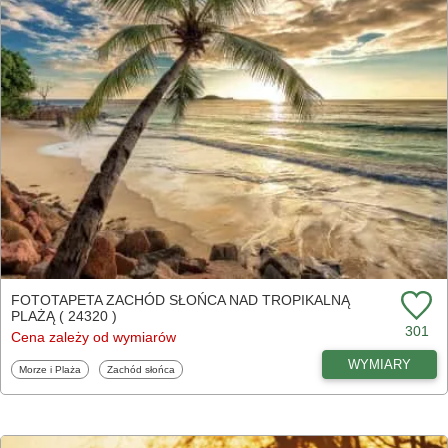
FOTOTAPETA ZACHÓD SŁOŃCA NAD TROPIKALNĄ
PLAŻĄ ( 24320 )
301
Cena zależy od wymiarów
WYMIARY
Fototapety
Fototapety
Morze i Plaża
Zachód słońca