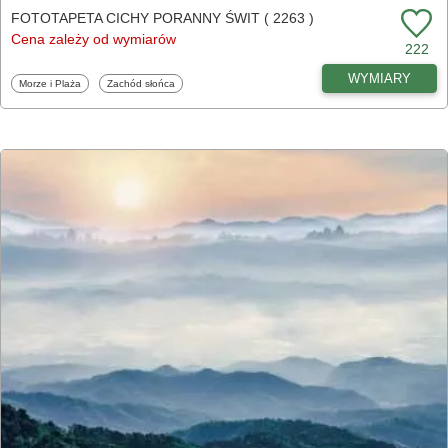
FOTOTAPETA CICHY PORANNY ŚWIT ( 2263 )
Cena zależy od wymiarów
222
WYMIARY
Fototapety
Fototapety
Morze i Plaża
Zachód słońca