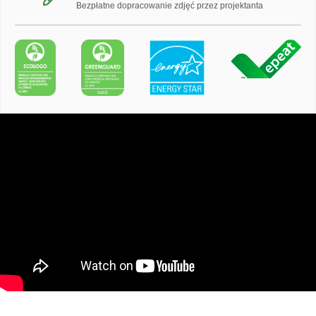
Bezpłatne dopracowanie zdjęć przez projektanta