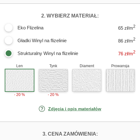
DLA FOTOTAPET
2. WYBIERZ MATERIAŁ:
2
Eko Flizelina
65 zł/m
2
Gładki Winyl na flizelinie
86 zł/m
2
Strukturalny Winyl na flizelinie
76
zł/m
Len
Tynk
Diament
Prowansja
- 20 %
- 20 %
Zdjęcia i opis materiałów
FOTOTAPETY ŚW
3. CENA ZAMÓWIENIA: