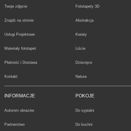
Twoje zdjęcie
Fototapety 3D
Fototapety
Znajdż na stronie
Abstrakcja
Fototapety
Usługi Projektowe
Kwiaty
Fototapety
Materiały fototapet
Liście
Fototapety
Płatność i Dostawa
Dziecięce
Fototapety
Kontakt
Natura
INFORMACJE
POKOJE
Fototapety
Autorom obrazów
Do sypialni
Fototapety
Partnerstwo
Do kuchni