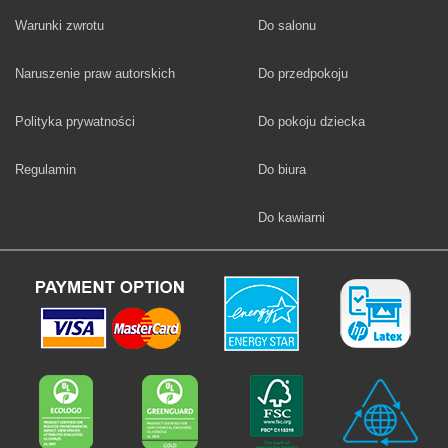
Fototapety
Warunki zwrotu
Do salonu
Fototapety
Naruszenie praw autorskich
Do przedpokoju
Fototapety
Polityka prywatności
Do pokoju dziecka
Fototapety
Regulamin
Do biura
Fototapety
Do kawiarni