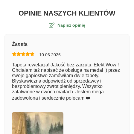
O TA
OPINIE NASZYCH KLIENTÓW
Napisz opinię
Ocena
Żaneta
10.06.2026
Numer zamówienia
Tapeta rewelacja! Jakość bez zarzutu. Efekt Wow!!
Chciałam też napisać że obsługa na medal :) przez
swoje gapiostwo zamówiłam dwie tapety.
Błyskawiczna odpowiedź od sprzedawcy i
Imię
bezproblemowy zwrot pieniędzy. Wszystko
załatwione w dwóch mailach. Jestem mega
zadowolona i serdecznie polecam ❤️
Komentarz