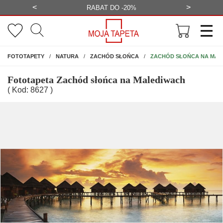
<
>
-20%
BEZPŁATNA WIZUALIZACJA
WYS
NA ŚCIANĘ
ZACHÓD SŁOŃCA NA MAL
FOTOTAPETY
NATURA
ZACHÓD SŁOŃCA
Fototapeta Zachód słońca na Malediwach
( Kod: 8627 )