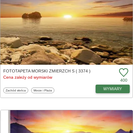
FOTOTAPETA MORSKI ZMIERZCH S ( 3374 )
Cena zależy od wymiarów
400
WYMIARY
Fototapety
Fototapety
Zachód słońca
Morze i Plaża