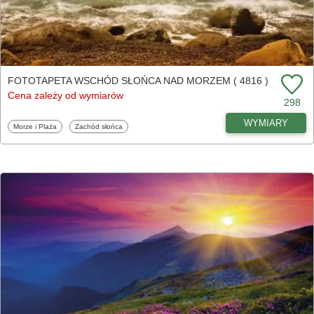
FOTOTAPETA WSCHÓD SŁOŃCA NAD MORZEM ( 4816 )
Cena zależy od wymiarów
298
WYMIARY
Fototapety
Fototapety
Morze i Plaża
Zachód słońca