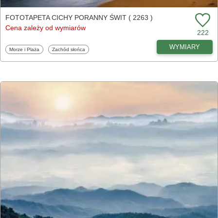
FOTOTAPETA CICHY PORANNY ŚWIT ( 2263 )
Cena zależy od wymiarów
222
WYMIARY
Fototapety
Fototapety
Morze i Plaża
Zachód słońca