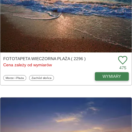
FOTOTAPETA WIECZORNA PLAŻA ( 2296 )
Cena zależy od wymiarów
475
WYMIARY
Fototapety
Fototapety
Morze i Plaża
Zachód słońca