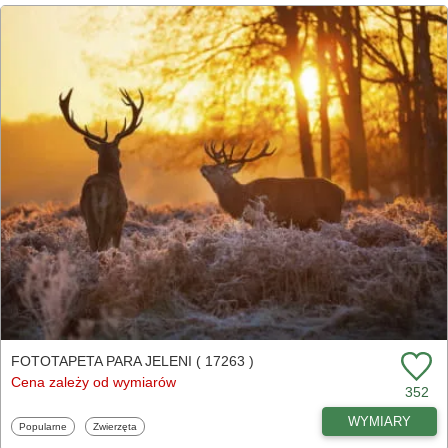
FOTOTAPETA PARA JELENI ( 17263 )
Cena zależy od wymiarów
352
WYMIARY
Fototapety
Fototapety
Popularne
Zwierzęta