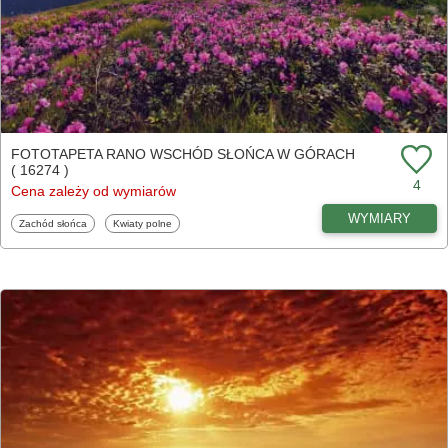
FOTOTAPETA RANO WSCHÓD SŁOŃCA W GÓRACH
( 16274 )
4
Cena zależy od wymiarów
WYMIARY
Fototapety
Fototapety
Zachód słońca
Kwiaty polne