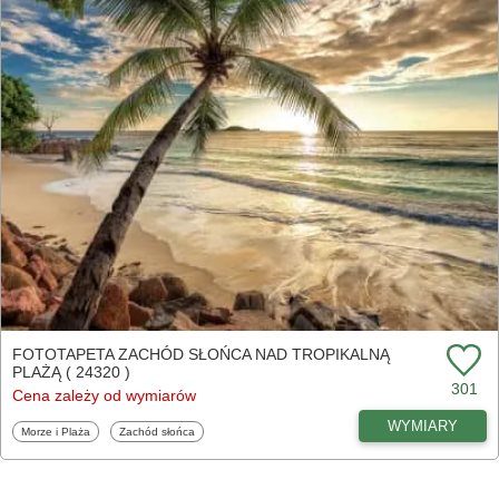
FOTOTAPETA ZACHÓD SŁOŃCA NAD TROPIKALNĄ
PLAŻĄ ( 24320 )
301
Cena zależy od wymiarów
WYMIARY
Fototapety
Fototapety
Morze i Plaża
Zachód słońca