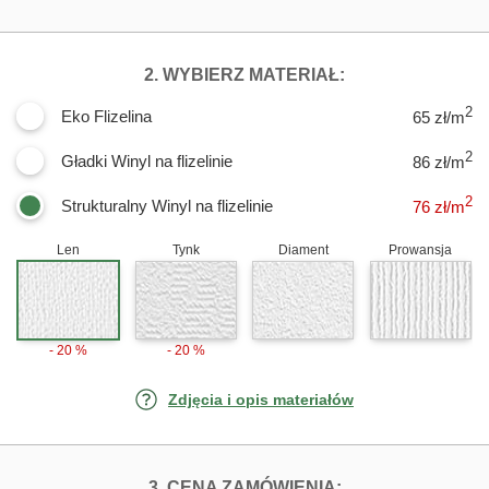
DLA FOTOTAPE
2. WYBIERZ MATERIAŁ:
2
Eko Flizelina
65 zł/m
2
Gładki Winyl na flizelinie
86 zł/m
2
Strukturalny Winyl na flizelinie
76
zł/m
Len
Tynk
Diament
Prowansja
- 20 %
- 20 %
Zdjęcia i opis materiałów
FOTOTAPETY ZA
3. CENA ZAMÓWIENIA: