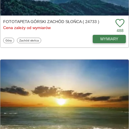
FOTOTAPETA GÓRSKI ZACHÓD SŁOŃCA ( 24733 )
Cena zależy od wymiarów
488
WYMIARY
Fototapety
Fototapety
Góry
Zachód słońca