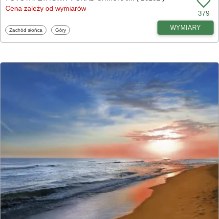
Cena zależy od wymiarów
379
WYMIARY
Fototapety
Fototapety
Zachód słońca
Góry