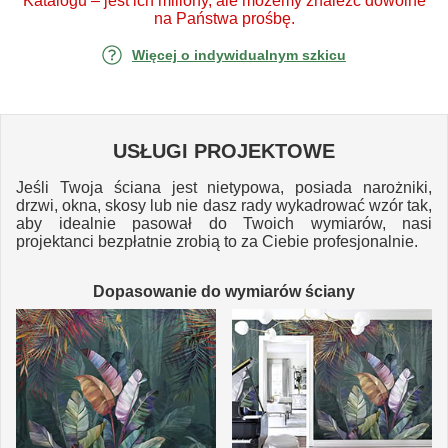
Katalogu – jest ich miliony, ale możemy znaleźć dowolne
na Państwa prośbę.
Więcej o indywidualnym szkicu
USŁUGI PROJEKTOWE
Jeśli Twoja ściana jest nietypowa, posiada narożniki,
drzwi, okna, skosy lub nie dasz rady wykadrować wzór tak,
aby idealnie pasował do Twoich wymiarów, nasi
projektanci bezpłatnie zrobią to za Ciebie profesjonalnie.
Dopasowanie do wymiarów ściany