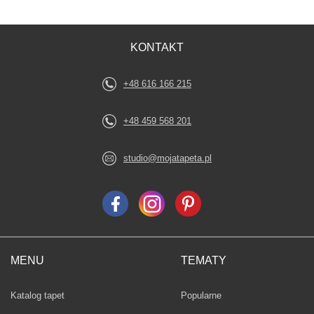
KONTAKT
+48 616 166 215
+48 459 568 201
studio@mojatapeta.pl
MENU
TEMATY
Fototapety
Katalog tapet
Popularne