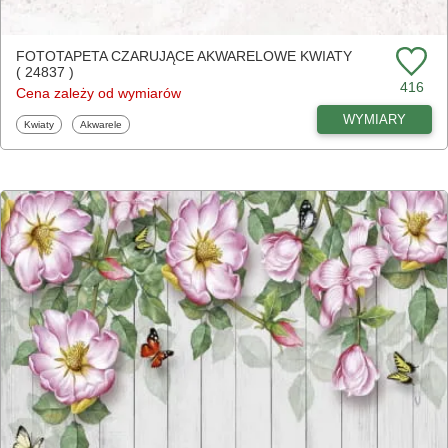
FOTOTAPETA CZARUJĄCE AKWARELOWE KWIATY
( 24837 )
416
Cena zależy od wymiarów
WYMIARY
Fototapety
Fototapety
Kwiaty
Akwarele