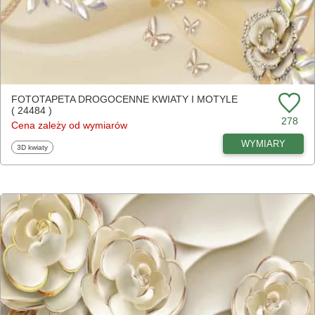
FOTOTAPETA DROGOCENNE KWIATY I MOTYLE
( 24484 )
278
Cena zależy od wymiarów
WYMIARY
Fototapety
3D kwiaty