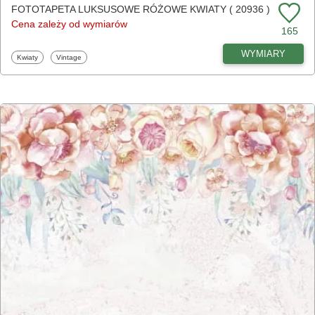
FOTOTAPETA LUKSUSOWE RÓŻOWE KWIATY ( 20936 )
Cena zależy od wymiarów
165
WYMIARY
Fototapety
Fototapety
Kwiaty
Vintage