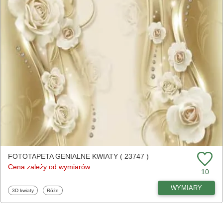
FOTOTAPETA GENIALNE KWIATY ( 23747 )
Cena zależy od wymiarów
10
WYMIARY
Fototapety
Fototapety
3D kwiaty
Róże