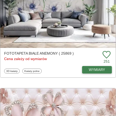
FOTOTAPETA BIAŁE ANEMONY ( 25869 )
Cena zależy od wymiarów
251
WYMIARY
Fototapety
Fototapety
3D kwiaty
Kwiaty polne