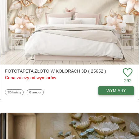
FOTOTAPETA ZŁOTO W KOLORACH 3D ( 25652 )
Cena zależy od wymiarów
292
WYMIARY
Fototapety
Fototapety
3D kwiaty
Glamour