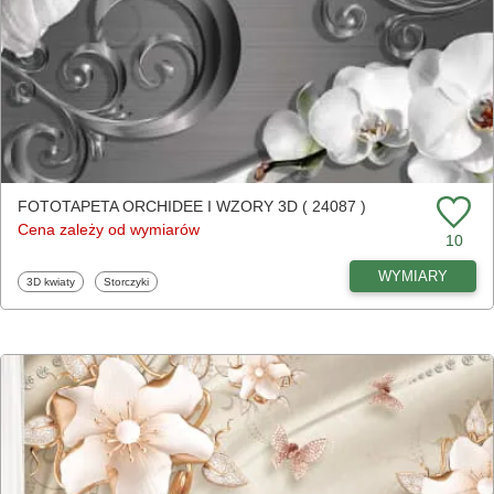
FOTOTAPETA ORCHIDEE I WZORY 3D ( 24087 )
Cena zależy od wymiarów
10
WYMIARY
Fototapety
Fototapety
3D kwiaty
Storczyki