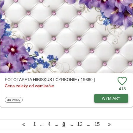
FOTOTAPETA HIBISKUS I CYRKONIE ( 19660 )
Cena zależy od wymiarów
418
WYMIARY
Fototapety
3D kwiaty
8
«
1
...
4
...
...
12
...
15
»