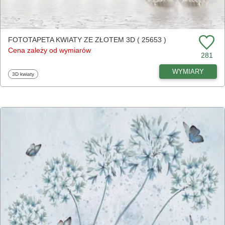
FOTOTAPETA KWIATY ZE ZŁOTEM 3D ( 25653 )
Cena zależy od wymiarów
281
WYMIARY
Fototapety
3D kwiaty