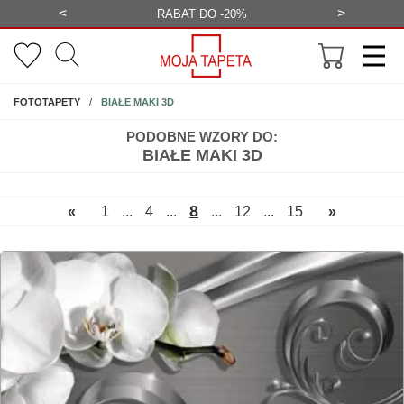
<
>
-20%
BEZPŁATNA WIZUALIZACJA
WYS
NA ŚCIANĘ
BIAŁE MAKI 3D
FOTOTAPETY
PODOBNE WZORY DO:
BIAŁE MAKI 3D
8
«
1
...
4
...
...
12
...
15
»