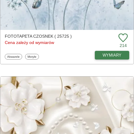
FOTOTAPETA CZOSNEK ( 25725 )
Cena zależy od wymiarów
214
WYMIARY
Fototapety
Fototapety
Akwarele
Motyle