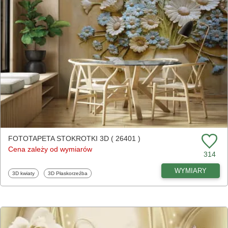
FOTOTAPETA STOKROTKI 3D ( 26401 )
Cena zależy od wymiarów
314
WYMIARY
Fototapety
Fototapety
3D kwiaty
3D Płaskorzeźba