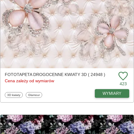
FOTOTAPETA DROGOCENNE KWIATY 3D ( 24948 )
Cena zależy od wymiarów
423
WYMIARY
Fototapety
Fototapety
3D kwiaty
Glamour