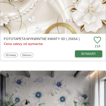
FOTOTAPETA WYKWINTNE KWIATY 3D ( 25654 )
Cena zależy od wymiarów
218
WYMIARY
Fototapety
Fototapety
3D kwiaty
Glamour