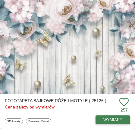
FOTOTAPETA BAJKOWE RÓŻE I MOTYLE ( 25126 )
Cena zależy od wymiarów
257
WYMIARY
Fototapety
Fototapety
3D kwiaty
Drewno i Deski