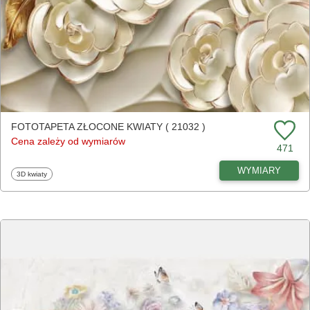
FOTOTAPETA ZŁOCONE KWIATY ( 21032 )
Cena zależy od wymiarów
471
WYMIARY
Fototapety
3D kwiaty