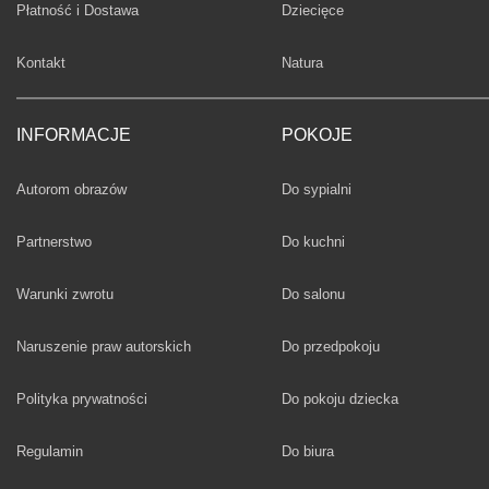
Fototapety
Płatność i Dostawa
Dziecięce
Fototapety
Kontakt
Natura
INFORMACJE
POKOJE
Fototapety
Autorom obrazów
Do sypialni
Fototapety
Partnerstwo
Do kuchni
Fototapety
Warunki zwrotu
Do salonu
Fototapety
Naruszenie praw autorskich
Do przedpokoju
Fototapety
Polityka prywatności
Do pokoju dziecka
Fototapety
Regulamin
Do biura