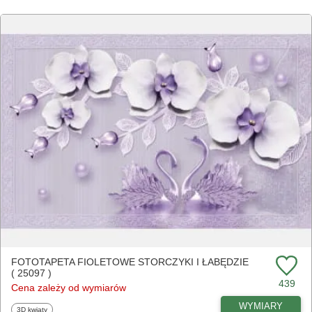
FOTOTAPETA FIOLETOWE STORCZYKI I ŁABĘDZIE
( 25097 )
439
Cena zależy od wymiarów
WYMIARY
Fototapety
3D kwiaty