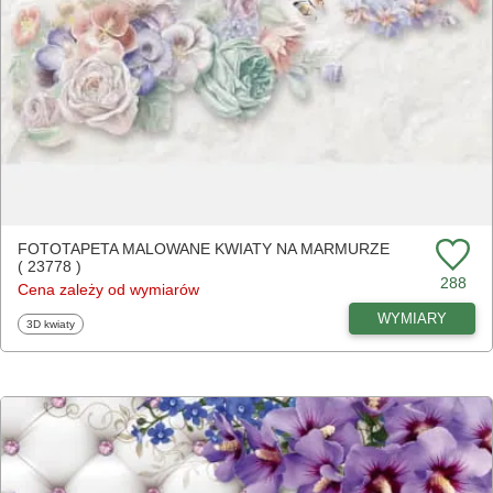
FOTOTAPETA MALOWANE KWIATY NA MARMURZE
( 23778 )
288
Cena zależy od wymiarów
WYMIARY
Fototapety
3D kwiaty