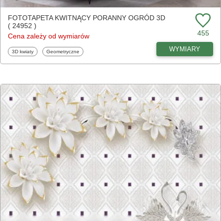
FOTOTAPETA KWITNĄCY PORANNY OGRÓD 3D
( 24952 )
455
Cena zależy od wymiarów
WYMIARY
Fototapety
Fototapety
3D kwiaty
Geometryczne