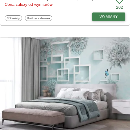
Cena zależy od wymiarów
202
WYMIARY
Fototapety
Fototapety
3D kwiaty
Kwitnące drzewa