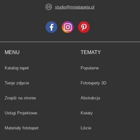
studio@mojatapeta.pl
MENU
TEMATY
Fototapety
Katalog tapet
Popularne
Twoje zdjęcie
Fototapety 3D
Fototapety
Znajdż na stronie
Abstrakcja
Fototapety
Usługi Projektowe
Kwiaty
Fototapety
Materiały fototapet
Liście