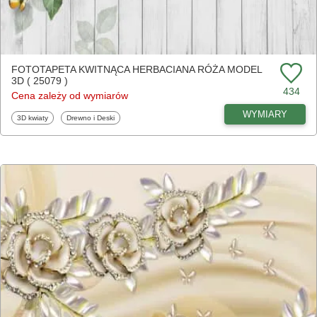
FOTOTAPETA KWITNĄCA HERBACIANA RÓŻA MODEL
3D ( 25079 )
434
Cena zależy od wymiarów
WYMIARY
Fototapety
Fototapety
3D kwiaty
Drewno i Deski