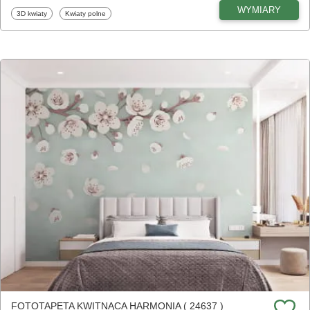
WYMIARY
Fototapety
Fototapety
3D kwiaty
Kwiaty polne
FOTOTAPETA KWITNĄCA HARMONIA ( 24637 )