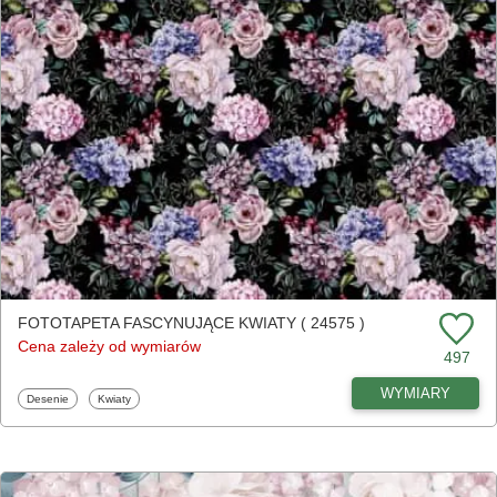
FOTOTAPETA FASCYNUJĄCE KWIATY ( 24575 )
Cena zależy od wymiarów
497
WYMIARY
Fototapety
Fototapety
Desenie
Kwiaty