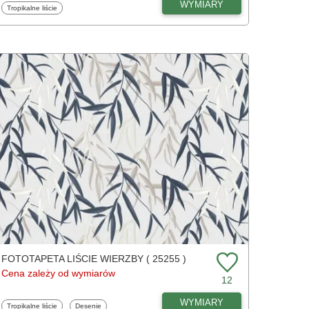
WYMIARY
Fototapety
Tropikalne liście
FOTOTAPETA LIŚCIE WIERZBY ( 25255 )
Cena zależy od wymiarów
12
WYMIARY
Fototapety
Fototapety
Tropikalne liście
Desenie