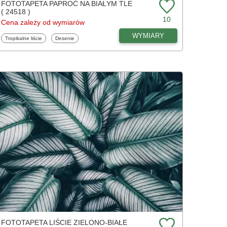
FOTOTAPETA PAPROĆ NA BIAŁYM TLE
( 24518 )
10
Cena zależy od wymiarów
WYMIARY
Fototapety
Fototapety
Tropikalne liście
Desenie
FOTOTAPETA LIŚCIE ZIELONO-BIAŁE