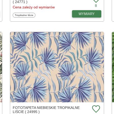
( 24771 )
8
Cena zależy od wymiarów
WYMIARY
Fototapety
Tropikalne liście
FOTOTAPETA NIEBIESKIE TROPIKALNE
LIŚCIE ( 24995 )