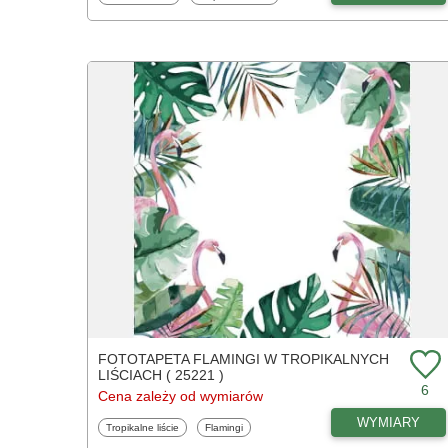
FOTOTAPETA FLAMINGI W TROPIKALNYCH
LIŚCIACH ( 25221 )
6
Cena zależy od wymiarów
WYMIARY
Fototapety
Fototapety
Tropikalne liście
Flamingi