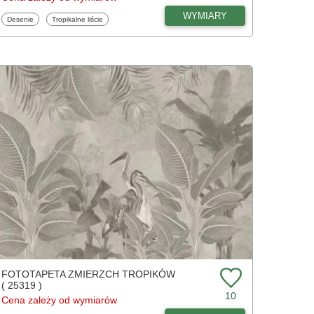
WYMIARY
Fototapety
Fototapety
Desenie
Tropikalne liście
FOTOTAPETA ZMIERZCH TROPIKÓW
( 25319 )
10
Cena zależy od wymiarów