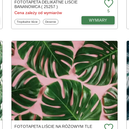
FOTOTAPETA DELIKATNE LIŚCIE
BANANOWCA ( 25257 )
5
Cena zależy od wymiarów
WYMIARY
Fototapety
Fototapety
Tropikalne liście
Desenie
FOTOTAPETA LIŚCIE NA RÓŻOWYM TLE