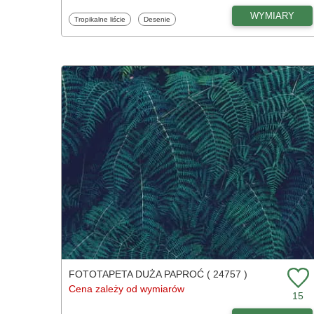
WYMIARY
Fototapety
Fototapety
Tropikalne liście
Desenie
FOTOTAPETA DUŻA PAPROĆ ( 24757 )
Cena zależy od wymiarów
15