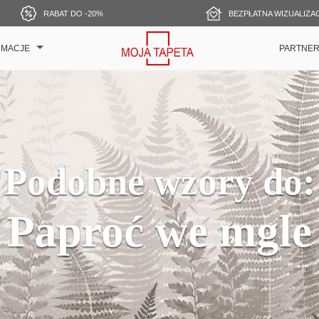
RABAT DO -20%
BEZPŁATNA WIZUALIZA
RMACJE
PARTNE
Podobne wzory do:
Paproć we mgle