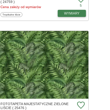
( 24759 )
5
Cena zależy od wymiarów
WYMIARY
Fototapety
Tropikalne liście
FOTOTAPETA MAJESTATYCZNE ZIELONE
LIŚCIE ( 25476 )