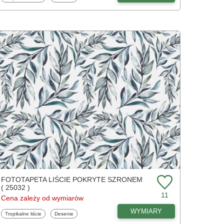
FOTOTAPETA LIŚCIE POKRYTE SZRONEM
( 25032 )
11
Cena zależy od wymiarów
WYMIARY
Fototapety
Fototapety
Tropikalne liście
Desenie