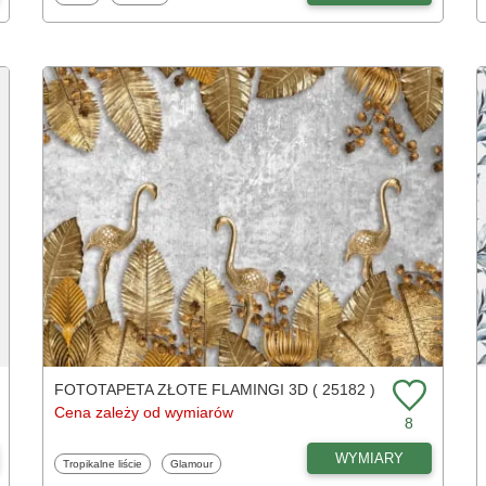
FOTOTAPETA ZŁOTE FLAMINGI 3D ( 25182 )
Cena zależy od wymiarów
8
WYMIARY
Fototapety
Fototapety
Tropikalne liście
Glamour