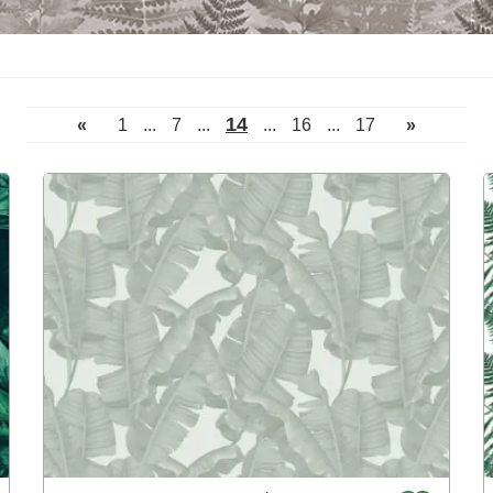
14
«
1
...
7
...
...
16
...
17
»