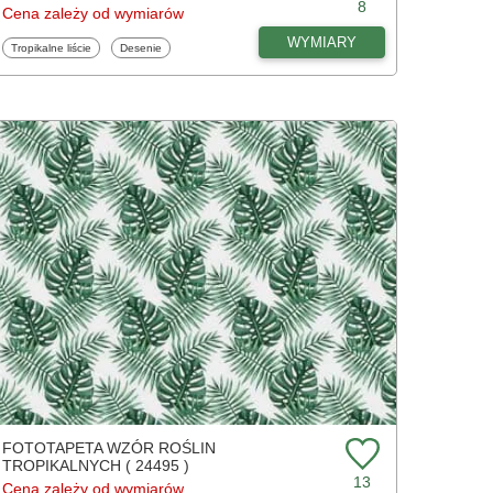
8
Cena zależy od wymiarów
WYMIARY
Fototapety
Fototapety
Tropikalne liście
Desenie
FOTOTAPETA WZÓR ROŚLIN
TROPIKALNYCH ( 24495 )
13
Cena zależy od wymiarów