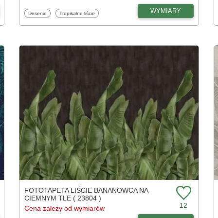
WYMIARY
Fototapety
Fototapety
Desenie
Tropikalne liście
FOTOTAPETA LIŚCIE BANANOWCA NA
CIEMNYM TLE ( 23804 )
12
Cena zależy od wymiarów