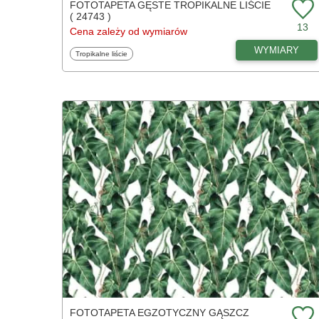
FOTOTAPETA GĘSTE TROPIKALNE LIŚCIE
( 24743 )
13
Cena zależy od wymiarów
WYMIARY
Fototapety
Tropikalne liście
FOTOTAPETA EGZOTYCZNY GĄSZCZ