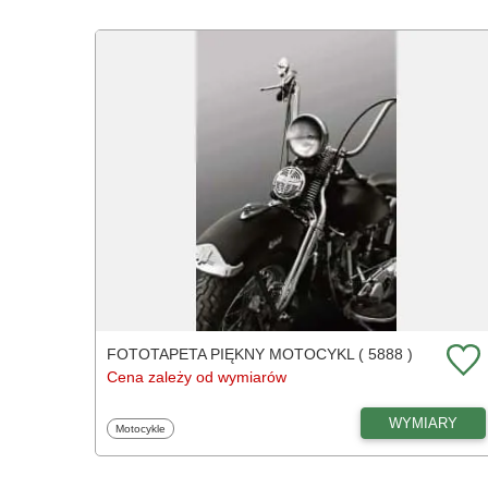
FOTOTAPETA PIĘKNY MOTOCYKL ( 5888 )
Cena zależy od wymiarów
WYMIARY
Fototapety
Motocykle