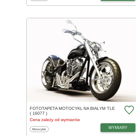
FOTOTAPETA MOTOCYKL NA BIAŁYM TLE
( 16077 )
Cena zależy od wymiarów
WYMIARY
Fototapety
Motocykle