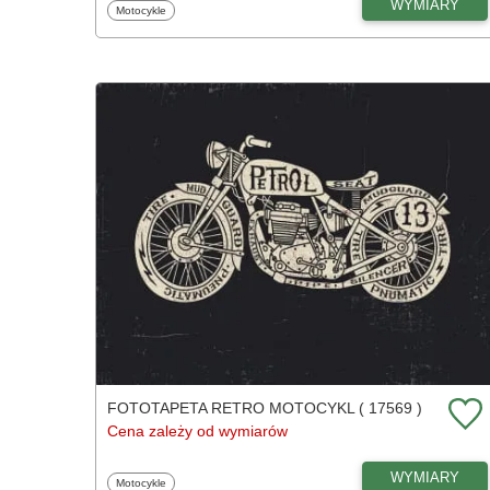
WYMIARY
Fototapety
Motocykle
FOTOTAPETA RETRO MOTOCYKL ( 17569 )
Cena zależy od wymiarów
WYMIARY
Fototapety
Motocykle