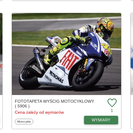
FOTOTAPETA WYŚCIG MOTOCYKLOWY
( 5906 )
1
Cena zależy od wymiarów
WYMIARY
Fototapety
Motocykle