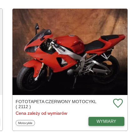
FOTOTAPETA CZERWONY MOTOCYKL
( 2112 )
Cena zależy od wymiarów
WYMIARY
Fototapety
Motocykle