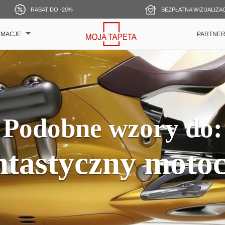
RABAT DO -20%
BEZPŁATNA WIZUALIZA
RMACJE
PARTNE
Podobne wzory do:
ntastyczny motoc