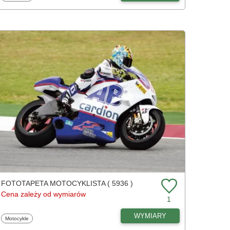
FOTOTAPETA MOTOCYKLISTA ( 5936 )
Cena zależy od wymiarów
1
WYMIARY
Fototapety
Motocykle