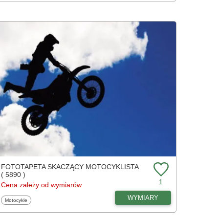
FOTOTAPETA SKACZĄCY MOTOCYKLISTA
( 5890 )
1
Cena zależy od wymiarów
WYMIARY
Fototapety
Motocykle