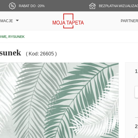
RABAT DO -20%
BEZPŁATNA WIZUALIZA
RMACJE
PARTNE
MOWE, RYSUNEK
ysunek
( Kod: 26605 )
1
2