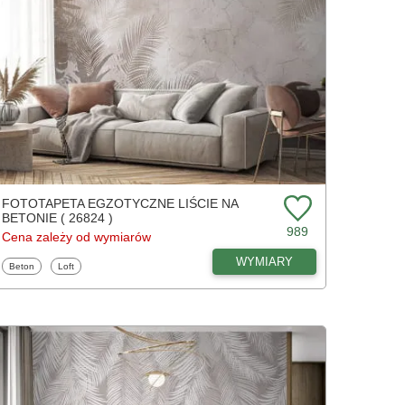
FOTOTAPETA EGZOTYCZNE LIŚCIE NA
BETONIE ( 26824 )
989
Cena zależy od wymiarów
WYMIARY
Fototapety
Fototapety
Beton
Loft