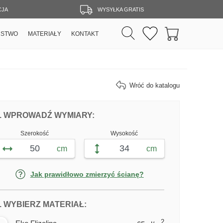
CJA
WYSYŁKA GRATIS
RSTWO
MATERIAŁY
KONTAKT
Wróć do katalogu
DOPASUJ FOTOTAPETĘ LIŚCIE PALMO
FOTOTAPETY LIŚCIE PALMOWE,
. WPROWADŹ WYMIARY:
Szerokość
Wysokość
cm
cm
Jak prawidłowo zmierzyć ścianę?
DLA FOTOTAPETY LIŚCIE PALMO
. WYBIERZ MATERIAŁ:
2