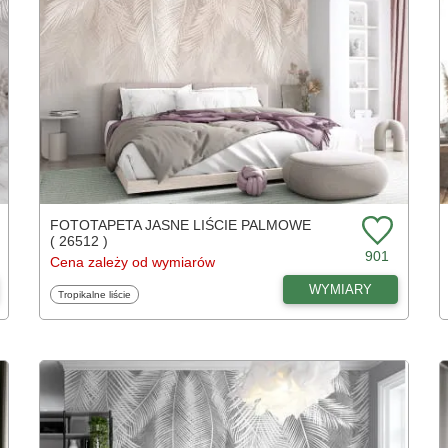
FOTOTAPETA JASNE LIŚCIE PALMOWE
( 26512 )
901
Cena zależy od wymiarów
WYMIARY
Fototapety
Tropikalne liście