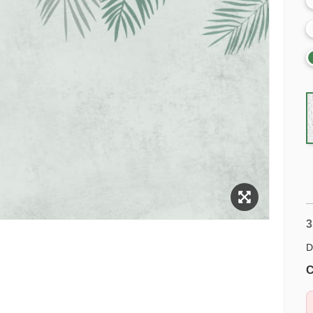
3
D
C