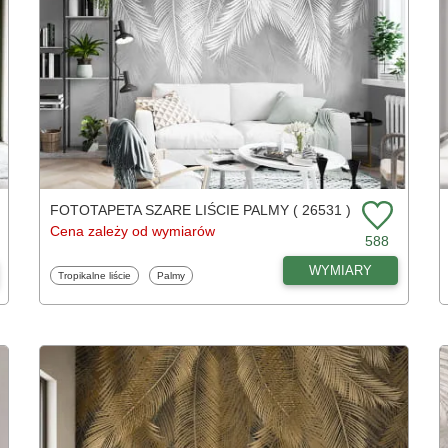
FOTOTAPETA SZARE LIŚCIE PALMY ( 26531 )
Cena zależy od wymiarów
588
WYMIARY
Fototapety
Fototapety
Tropikalne liście
Palmy