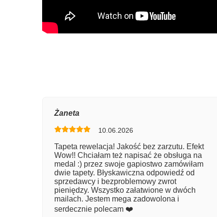
Oce
Żaneta
10.06.2026
Num
Tapeta rewelacja! Jakość bez zarzutu. Efekt
Wow!! Chciałam też napisać że obsługa na
Imię
medal :) przez swoje gapiostwo zamówiłam
dwie tapety. Błyskawiczna odpowiedź od
sprzedawcy i bezproblemowy zwrot
pieniędzy. Wszystko załatwione w dwóch
Kom
mailach. Jestem mega zadowolona i
serdecznie polecam ❤️