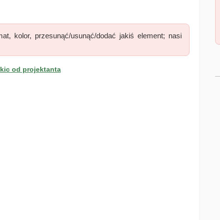
at, kolor, przesunąć/usunąć/dodać jakiś element; nasi
ic od projektanta