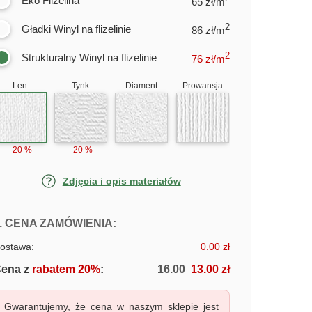
Eko Flizelina
65 zł/m
2
Gładki Winyl na flizelinie
86 zł/m
2
Strukturalny Winyl na flizelinie
76
zł/m
Len
Tynk
Diament
Prowansja
- 20 %
- 20 %
Zdjęcia i opis materiałów
FOTOTAPETY LIŚCIE PALMOWE, R
. CENA ZAMÓWIENIA:
ostawa:
0.00 zł
ena z
rabatem 20%
:
16.00
13.00 zł
Gwarantujemy, że cena w naszym sklepie jest