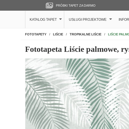
PRÓBKI TAPET ZA DARMO
KATALOG TAPET
USŁUGI PROJEKTOWE
INFO
NA ŚCIANĘ
LIŚCIE PAL
FOTOTAPETY
LIŚCIE
TROPIKALNE LIŚCIE
Fototapeta Liście palmowe, r