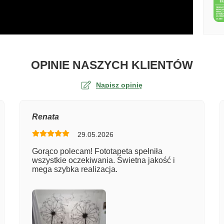
O TA
OPINIE NASZYCH KLIENTÓW
Napisz opinię
na
Renata
29.05.2026
er zamówienia
Gorąco polecam! Fototapeta spełniła
wszystkie oczekiwania. Świetna jakość i
mega szybka realizacja.
entarz