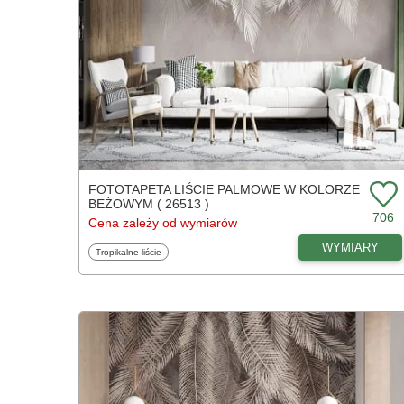
FOTOTAPETA LIŚCIE PALMOWE W KOLORZE
BEŻOWYM ( 26513 )
706
Cena zależy od wymiarów
WYMIARY
Fototapety
Tropikalne liście