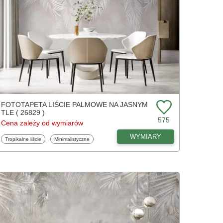
FOTOTAPETA LIŚCIE PALMOWE NA JASNYM
TLE ( 26829 )
575
Cena zależy od wymiarów
WYMIARY
Fototapety
Fototapety
Tropikalne liście
Minimalistyczne