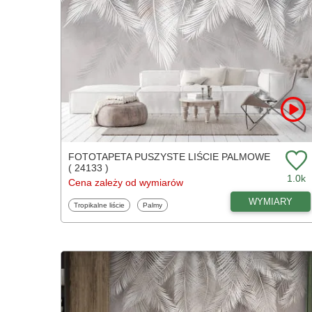
FOTOTAPETA PUSZYSTE LIŚCIE PALMOWE
( 24133 )
1.0k
Cena zależy od wymiarów
WYMIARY
Fototapety
Fototapety
Tropikalne liście
Palmy