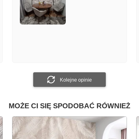
Załącz zdjęcie
Prześlij opinię
Kolejne opinie
MOŻE CI SIĘ SPODOBAĆ RÓWNIEŻ