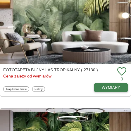
FOTOTAPETA BUJNY LAS TROPIKALNY ( 27130 )
Cena zależy od wymiarów
9
WYMIARY
Fototapety
Fototapety
Tropikalne liście
Palmy