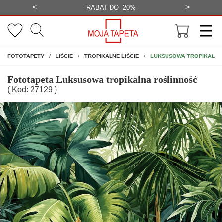
<
>
-20%
BEZPŁATNA WIZUALIZACJA
WYS
NA ŚCIANĘ
LUKSUSOWA TROPIKALNA
FOTOTAPETY
LIŚCIE
TROPIKALNE LIŚCIE
Fototapeta Luksusowa tropikalna roślinność
( Kod: 27129 )