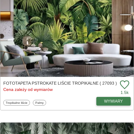
FOTOTAPETA PSTROKATE LIŚCIE TROPIKALNE ( 27093 )
Cena zależy od wymiarów
1.5k
WYMIARY
Fototapety
Fototapety
Tropikalne liście
Palmy