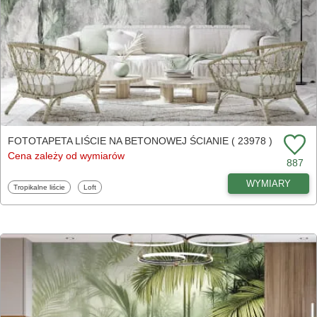
FOTOTAPETA LIŚCIE NA BETONOWEJ ŚCIANIE ( 23978 )
Cena zależy od wymiarów
887
WYMIARY
Fototapety
Fototapety
Tropikalne liście
Loft