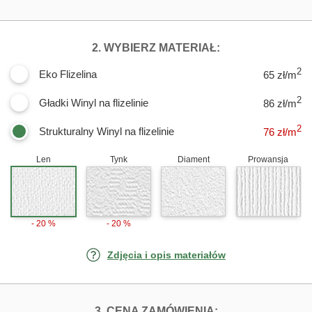
DLA FOTOTAPE
2. WYBIERZ MATERIAŁ:
2
Eko Flizelina
65 zł/m
2
Gładki Winyl na flizelinie
86 zł/m
2
Strukturalny Winyl na flizelinie
76
zł/m
Len
Tynk
Diament
Prowansja
- 20 %
- 20 %
Zdjęcia i opis materiałów
FOTOTAPETY LU
3. CENA ZAMÓWIENIA: