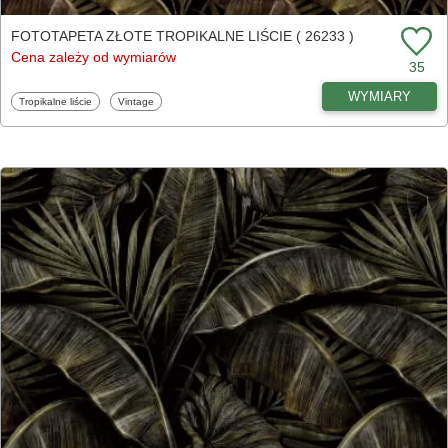
FOTOTAPETA ZŁOTE TROPIKALNE LIŚCIE ( 26233 )
Cena zależy od wymiarów
35
WYMIARY
Fototapety
Fototapety
Tropikalne liście
Vintage