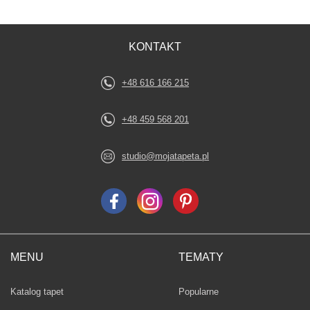
KONTAKT
+48 616 166 215
+48 459 568 201
studio@mojatapeta.pl
MENU
TEMATY
Fototapety
Katalog tapet
Popularne