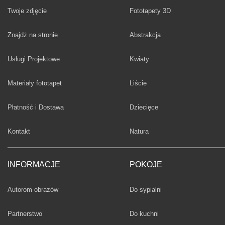
Twoje zdjęcie
Fototapety 3D
Fototapety
Znajdż na stronie
Abstrakcja
Fototapety
Usługi Projektowe
Kwiaty
Fototapety
Materiały fototapet
Liście
Fototapety
Płatność i Dostawa
Dziecięce
Fototapety
Kontakt
Natura
INFORMACJE
POKOJE
Fototapety
Autorom obrazów
Do sypialni
Fototapety
Partnerstwo
Do kuchni