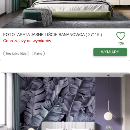
FOTOTAPETA JASNE LIŚCIE BANANOWCA ( 27119 )
Cena zależy od wymiarów
226
WYMIARY
Fototapety
Fototapety
Tropikalne liście
Palmy