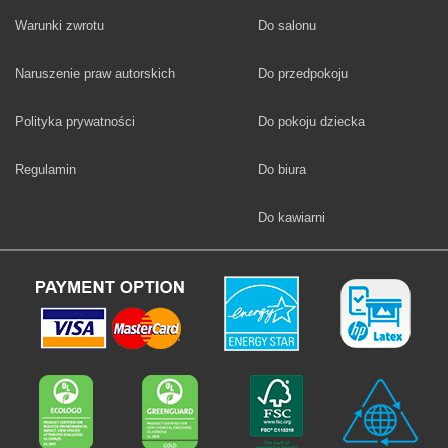
Fototapety
Warunki zwrotu
Do salonu
Fototapety
Naruszenie praw autorskich
Do przedpokoju
Fototapety
Polityka prywatności
Do pokoju dziecka
Fototapety
Regulamin
Do biura
Fototapety
Do kawiarni