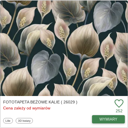
FOTOTAPETA BEŻOWE KALIE ( 26029 )
Cena zależy od wymiarów
252
WYMIARY
Fototapety
Fototapety
Lilie
3D kwiaty