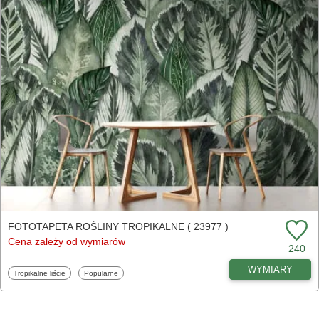
FOTOTAPETA ROŚLINY TROPIKALNE ( 23977 )
Cena zależy od wymiarów
240
WYMIARY
Fototapety
Fototapety
Tropikalne liście
Popularne