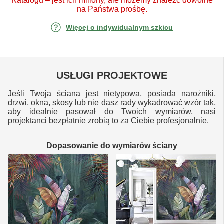
Katalogu – jest ich miliony, ale możemy znaleźć dowolne
na Państwa prośbę.
Więcej o indywidualnym szkicu
USŁUGI PROJEKTOWE
Jeśli Twoja ściana jest nietypowa, posiada narożniki,
drzwi, okna, skosy lub nie dasz rady wykadrować wzór tak,
aby idealnie pasował do Twoich wymiarów, nasi
projektanci bezpłatnie zrobią to za Ciebie profesjonalnie.
Dopasowanie do wymiarów ściany