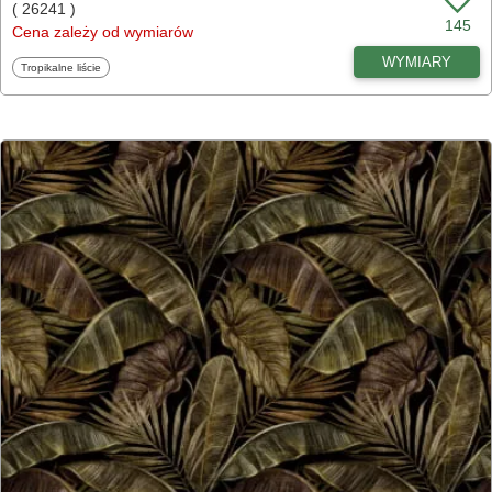
( 26241 )
145
Cena zależy od wymiarów
WYMIARY
Fototapety
Tropikalne liście