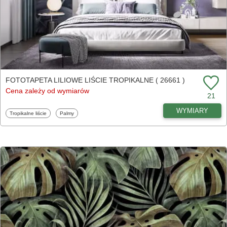
FOTOTAPETA LILIOWE LIŚCIE TROPIKALNE ( 26661 )
Cena zależy od wymiarów
21
WYMIARY
Fototapety
Fototapety
Tropikalne liście
Palmy