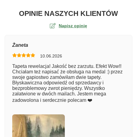
O TA
OPINIE NASZYCH KLIENTÓW
Napisz opinię
Ocena
Żaneta
10.06.2026
Numer zamówienia
Tapeta rewelacja! Jakość bez zarzutu. Efekt Wow!!
Chciałam też napisać że obsługa na medal :) przez
swoje gapiostwo zamówiłam dwie tapety.
Błyskawiczna odpowiedź od sprzedawcy i
Imię
bezproblemowy zwrot pieniędzy. Wszystko
załatwione w dwóch mailach. Jestem mega
zadowolona i serdecznie polecam ❤️
Komentarz