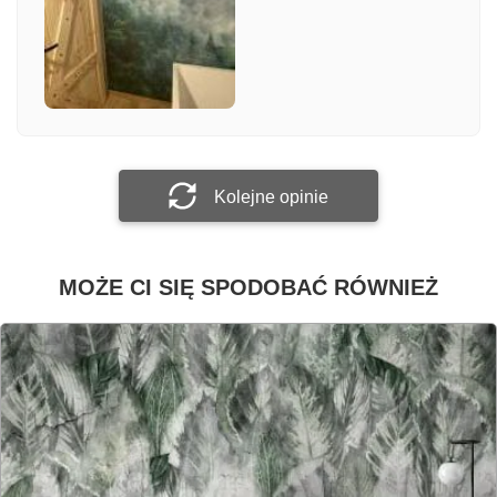
Załącz zdjęcie
Prześlij opinię
Kolejne opinie
MOŻE CI SIĘ SPODOBAĆ RÓWNIEŻ