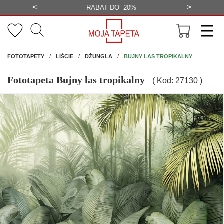
<
>
-20%
BEZPŁATNA WIZUALIZACJA
WYS
NA ŚCIANĘ
BUJNY LAS TROPIKALNY
FOTOTAPETY
LIŚCIE
DŻUNGLA
Fototapeta Bujny las tropikalny
( Kod: 27130 )