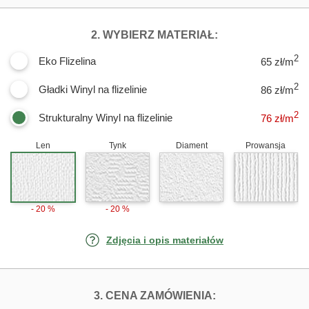
DLA FOTOTAPET
2. WYBIERZ MATERIAŁ:
2
Eko Flizelina
65 zł/m
2
Gładki Winyl na flizelinie
86 zł/m
2
Strukturalny Winyl na flizelinie
76
zł/m
Len
Tynk
Diament
Prowansja
- 20 %
- 20 %
Zdjęcia i opis materiałów
FOTOTAPETY BU
3. CENA ZAMÓWIENIA: