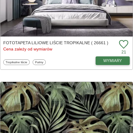
FOTOTAPETA LILIOWE LIŚCIE TROPIKALNE ( 26661 )
Cena zależy od wymiarów
21
WYMIARY
Fototapety
Fototapety
Tropikalne liście
Palmy