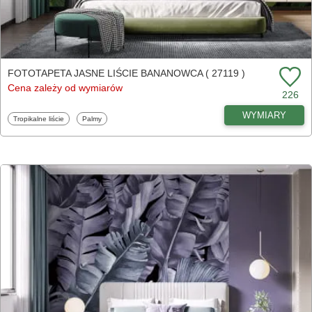
FOTOTAPETA JASNE LIŚCIE BANANOWCA ( 27119 )
Cena zależy od wymiarów
226
WYMIARY
Fototapety
Fototapety
Tropikalne liście
Palmy