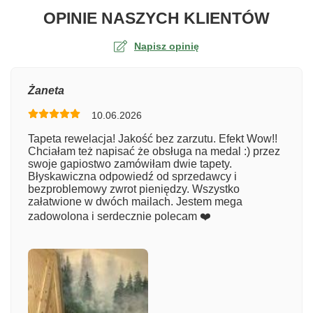
O TA
OPINIE NASZYCH KLIENTÓW
Napisz opinię
Ocena
Żaneta
10.06.2026
Numer zamówienia
Tapeta rewelacja! Jakość bez zarzutu. Efekt Wow!!
Chciałam też napisać że obsługa na medal :) przez
swoje gapiostwo zamówiłam dwie tapety.
Błyskawiczna odpowiedź od sprzedawcy i
Imię
bezproblemowy zwrot pieniędzy. Wszystko
załatwione w dwóch mailach. Jestem mega
zadowolona i serdecznie polecam ❤️
Komentarz