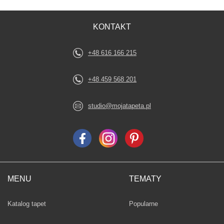
KONTAKT
+48 616 166 215
+48 459 568 201
studio@mojatapeta.pl
MENU
TEMATY
Fototapety
Katalog tapet
Popularne