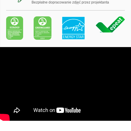
Bezpłatne dopracowanie zdjęć przez projektanta