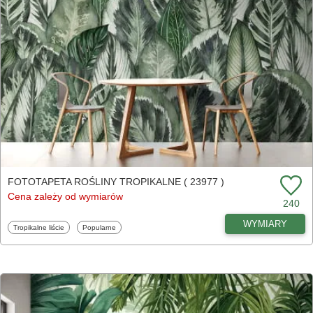
FOTOTAPETA ROŚLINY TROPIKALNE ( 23977 )
Cena zależy od wymiarów
240
WYMIARY
Fototapety
Fototapety
Tropikalne liście
Popularne