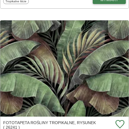
Fototapety
Tropikalne liście
FOTOTAPETA ROŚLINY TROPIKALNE, RYSUNEK
( 26241 )