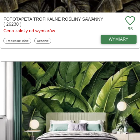
FOTOTAPETA TROPIKALNE ROŚLINY SAWANNY
( 26230 )
95
Cena zależy od wymiarów
WYMIARY
Fototapety
Fototapety
Tropikalne liście
Desenie