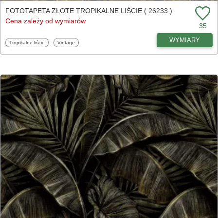
FOTOTAPETA ZŁOTE TROPIKALNE LIŚCIE ( 26233 )
Cena zależy od wymiarów
35
WYMIARY
Fototapety
Fototapety
Tropikalne liście
Vintage