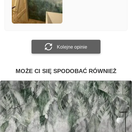
Załącz zdjęcie
Prześlij opinię
Kolejne opinie
MOŻE CI SIĘ SPODOBAĆ RÓWNIEŻ