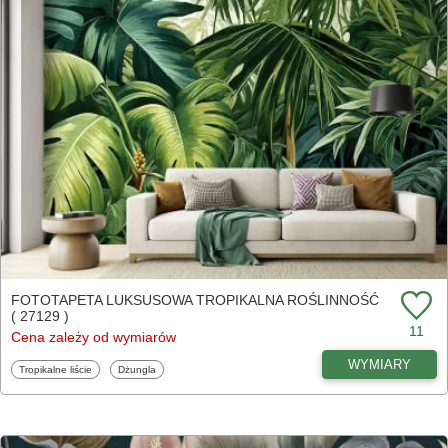
FOTOTAPETA LUKSUSOWA TROPIKALNA ROŚLINNOŚĆ
( 27129 )
11
Cena zależy od wymiarów
WYMIARY
Fototapety
Fototapety
Tropikalne liście
Dżungla