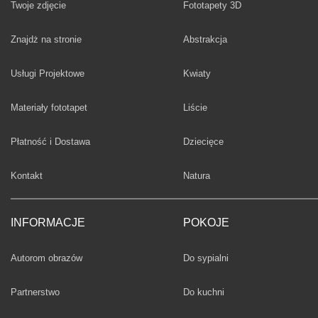
Twoje zdjęcie
Fototapety 3D
Fototapety
Znajdż na stronie
Abstrakcja
Fototapety
Usługi Projektowe
Kwiaty
Fototapety
Materiały fototapet
Liście
Fototapety
Płatność i Dostawa
Dziecięce
Fototapety
Kontakt
Natura
INFORMACJE
POKOJE
Fototapety
Autorom obrazów
Do sypialni
Fototapety
Partnerstwo
Do kuchni