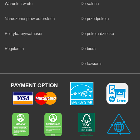
Fototapety
Warunki zwrotu
Do salonu
Fototapety
Naruszenie praw autorskich
Do przedpokoju
Fototapety
Polityka prywatności
Do pokoju dziecka
Fototapety
Regulamin
Do biura
Fototapety
Do kawiarni