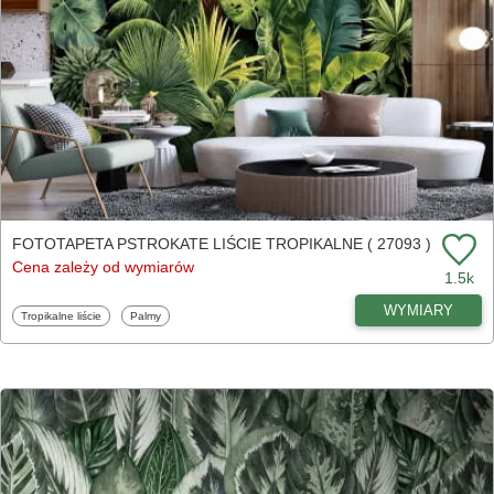
FOTOTAPETA PSTROKATE LIŚCIE TROPIKALNE ( 27093 )
Cena zależy od wymiarów
1.5k
WYMIARY
Fototapety
Fototapety
Tropikalne liście
Palmy