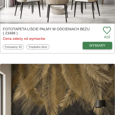
FOTOTAPETA LIŚCIE PALMY W ODCIENIACH BEŻU
( 23488 )
410
Cena zależy od wymiarów
WYMIARY
Fototapety
Fototapety
Fototapety 3D
Tropikalne liście