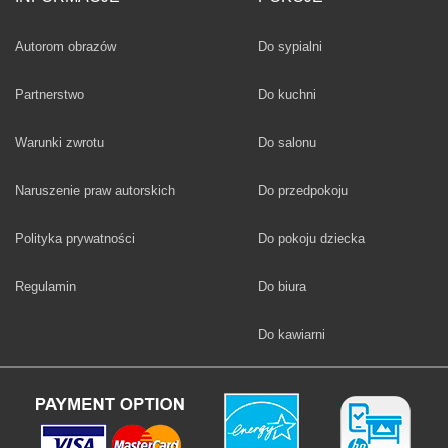
Fototapety
Autorom obrazów
Do sypialni
Fototapety
Partnerstwo
Do kuchni
Fototapety
Warunki zwrotu
Do salonu
Fototapety
Naruszenie praw autorskich
Do przedpokoju
Fototapety
Polityka prywatności
Do pokoju dziecka
Fototapety
Regulamin
Do biura
Fototapety
Do kawiarni