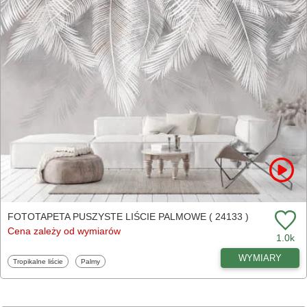
FOTOTAPETA PUSZYSTE LIŚCIE PALMOWE ( 24133 )
Cena zależy od wymiarów
1.0k
WYMIARY
Fototapety
Fototapety
Tropikalne liście
Palmy