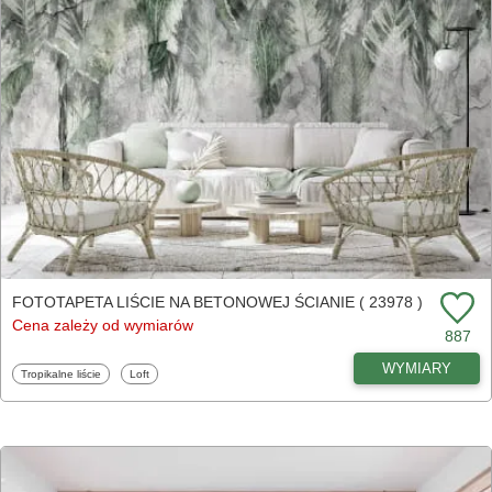
FOTOTAPETA LIŚCIE NA BETONOWEJ ŚCIANIE ( 23978 )
Cena zależy od wymiarów
887
WYMIARY
Fototapety
Fototapety
Tropikalne liście
Loft