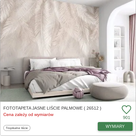
FOTOTAPETA JASNE LIŚCIE PALMOWE ( 26512 )
Cena zależy od wymiarów
901
WYMIARY
Fototapety
Tropikalne liście