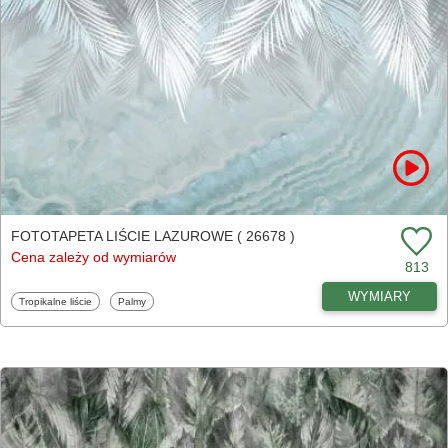
FOTOTAPETA LIŚCIE LAZUROWE ( 26678 )
Cena zależy od wymiarów
813
WYMIARY
Fototapety
Fototapety
Tropikalne liście
Palmy