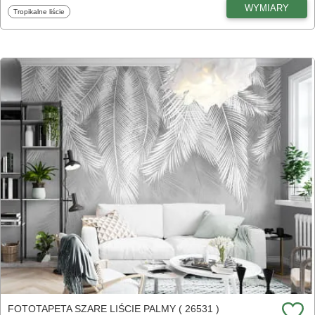
WYMIARY
Fototapety
Tropikalne liście
FOTOTAPETA SZARE LIŚCIE PALMY ( 26531 )