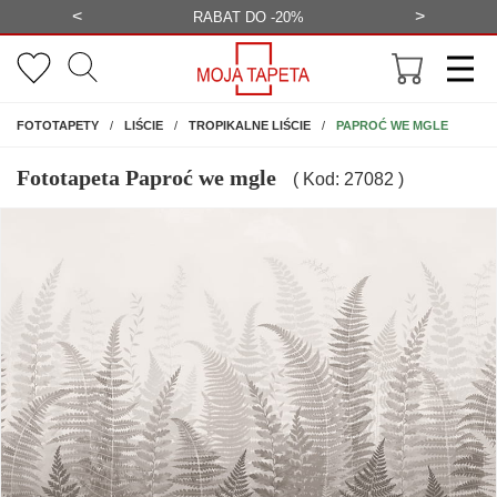
<
>
-20%
BEZPŁATNA WIZUALIZACJA
WYS
NA ŚCIANĘ
PAPROĆ WE MGLE
FOTOTAPETY
LIŚCIE
TROPIKALNE LIŚCIE
Fototapeta Paproć we mgle
( Kod: 27082 )