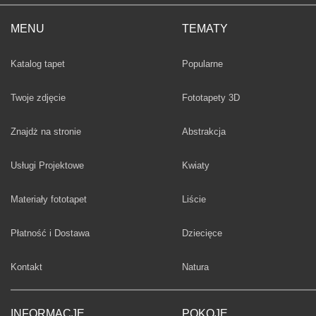
MENU
TEMATY
Fototapety
Katalog tapet
Popularne
Twoje zdjęcie
Fototapety 3D
Fototapety
Znajdż na stronie
Abstrakcja
Fototapety
Usługi Projektowe
Kwiaty
Fototapety
Materiały fototapet
Liście
Fototapety
Płatność i Dostawa
Dziecięce
Fototapety
Kontakt
Natura
INFORMACJE
POKOJE