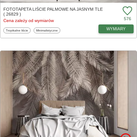
FOTOTAPETA LIŚCIE PALMOWE NA JASNYM TLE
( 26829 )
576
Cena zależy od wymiarów
WYMIARY
Fototapety
Fototapety
Tropikalne liście
Minimalistyczne