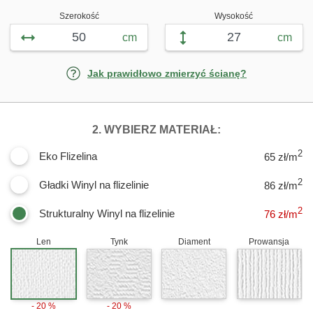
Szerokość
Wysokość
cm
cm
Jak prawidłowo zmierzyć ścianę?
DLA FOTOTAPE
2. WYBIERZ MATERIAŁ:
2
Eko Flizelina
65 zł/m
2
Gładki Winyl na flizelinie
86 zł/m
2
Strukturalny Winyl na flizelinie
76
zł/m
Len
Tynk
Diament
Prowansja
- 20 %
- 20 %