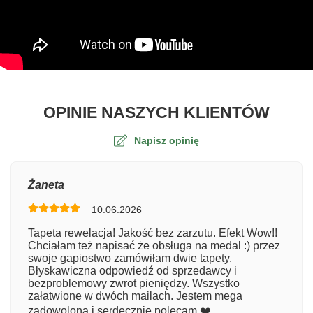
O TA
OPINIE NASZYCH KLIENTÓW
Napisz opinię
Ocena
Żaneta
10.06.2026
Numer zamówienia
Tapeta rewelacja! Jakość bez zarzutu. Efekt Wow!!
Chciałam też napisać że obsługa na medal :) przez
swoje gapiostwo zamówiłam dwie tapety.
Błyskawiczna odpowiedź od sprzedawcy i
Imię
bezproblemowy zwrot pieniędzy. Wszystko
załatwione w dwóch mailach. Jestem mega
zadowolona i serdecznie polecam ❤️