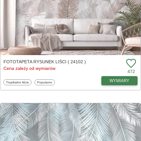
FOTOTAPETA RYSUNEK LIŚCI ( 24102 )
Cena zależy od wymiarów
472
WYMIARY
Fototapety
Fototapety
Tropikalne liście
Popularne