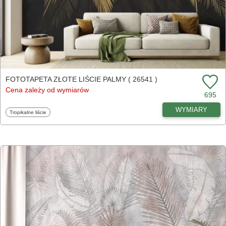
FOTOTAPETA ZŁOTE LIŚCIE PALMY ( 26541 )
Cena zależy od wymiarów
695
WYMIARY
Fototapety
Tropikalne liście