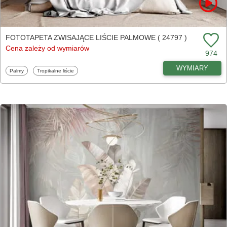
FOTOTAPETA ZWISAJĄCE LIŚCIE PALMOWE ( 24797 )
Cena zależy od wymiarów
974
WYMIARY
Fototapety
Fototapety
Palmy
Tropikalne liście