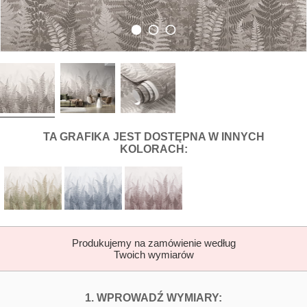
DLA FOTOTAPETY PAPROĆ WE MGL
TA GRAFIKA
JEST DOSTĘPNA W INNYCH
KOLORACH:
Produkujemy na zamówienie według
Twoich wymiarów
DOPASUJ FOTOTAP
FOTOTAPETY 
1. WPROWADŹ WYMIARY: