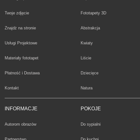
Twoje zdjęcie
Fototapety 3D
Fototapety
Znajdż na stronie
Abstrakcja
Fototapety
Usługi Projektowe
Kwiaty
Fototapety
Materiały fototapet
Liście
Fototapety
Płatność i Dostawa
Dziecięce
Fototapety
Kontakt
Natura
INFORMACJE
POKOJE
Fototapety
Autorom obrazów
Do sypialni
Fototapety
Partnerstwo
Do kuchni