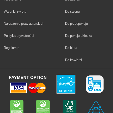
Fototapety
Warunki zwrotu
Do salonu
Fototapety
Naruszenie praw autorskich
Do przedpokoju
Fototapety
Polityka prywatności
Do pokoju dziecka
Fototapety
Regulamin
Do biura
Fototapety
Do kawiarni