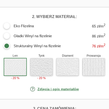
DLA FOTOTAPET
2. WYBIERZ MATERIAŁ:
2
Eko Flizelina
65 zł/m
2
Gładki Winyl na flizelinie
86 zł/m
2
Strukturalny Winyl na flizelinie
76
zł/m
Len
Tynk
Diament
Prowansja
- 20 %
- 20 %
Zdjęcia i opis materiałów
FOTOTAPETY MO
3. CENA ZAMÓWIENIA: