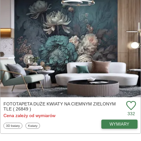
FOTOTAPETA DUŻE KWIATY NA CIEMNYM ZIELONYM
TLE ( 26849 )
332
Cena zależy od wymiarów
WYMIARY
Fototapety
Fototapety
3D kwiaty
Kwiaty