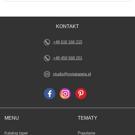
KONTAKT
+48 616 166 215
+48 459 568 201
studio@mojatapeta.pl
MENU
TEMATY
Fototapety
Katalog tapet
Popularne