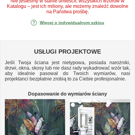
Nie jesteśmy w stanie umieścić wszystkich wzorów w
Katalogu – jest ich miliony, ale możemy znaleźć dowolne
na Państwa prośbę.
Więcej o indywidualnym szkicu
USŁUGI PROJEKTOWE
Jeśli Twoja ściana jest nietypowa, posiada narożniki,
drzwi, okna, skosy lub nie dasz rady wykadrować wzór tak,
aby idealnie pasował do Twoich wymiarów, nasi
projektanci bezpłatnie zrobią to za Ciebie profesjonalnie.
Dopasowanie do wymiarów ściany