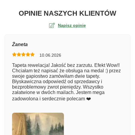
O TA
OPINIE NASZYCH KLIENTÓW
Napisz opinię
Ocena
Żaneta
10.06.2026
Numer zamówienia
Tapeta rewelacja! Jakość bez zarzutu. Efekt Wow!!
Chciałam też napisać że obsługa na medal :) przez
swoje gapiostwo zamówiłam dwie tapety.
Błyskawiczna odpowiedź od sprzedawcy i
Imię
bezproblemowy zwrot pieniędzy. Wszystko
załatwione w dwóch mailach. Jestem mega
zadowolona i serdecznie polecam ❤️
Komentarz