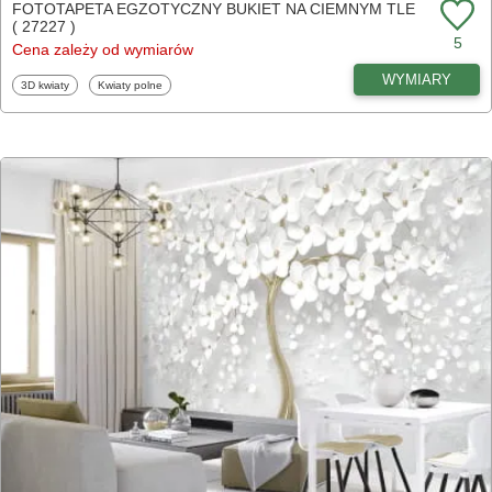
FOTOTAPETA EGZOTYCZNY BUKIET NA CIEMNYM TLE
( 27227 )
5
Cena zależy od wymiarów
WYMIARY
Fototapety
Fototapety
3D kwiaty
Kwiaty polne