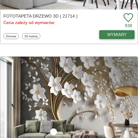
FOTOTAPETA DRZEWO 3D ( 21714 )
Cena zależy od wymiarów
938
WYMIARY
Fototapety
Fototapety
Drzewa
3D kwiaty