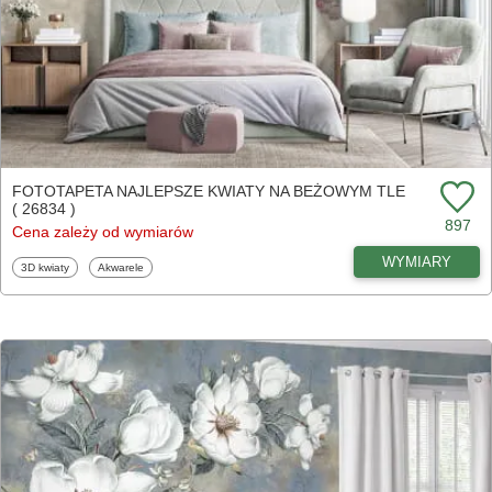
FOTOTAPETA NAJLEPSZE KWIATY NA BEŻOWYM TLE
( 26834 )
897
Cena zależy od wymiarów
WYMIARY
Fototapety
Fototapety
3D kwiaty
Akwarele