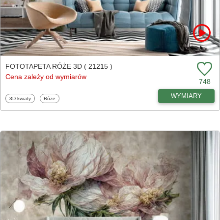
FOTOTAPETA RÓŻE 3D ( 21215 )
Cena zależy od wymiarów
748
WYMIARY
Fototapety
Fototapety
3D kwiaty
Róże