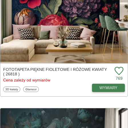
FOTOTAPETA PIĘKNE FIOLETOWE I RÓŻOWE KWIATY
( 26818 )
769
Cena zależy od wymiarów
WYMIARY
Fototapety
Fototapety
3D kwiaty
Glamour