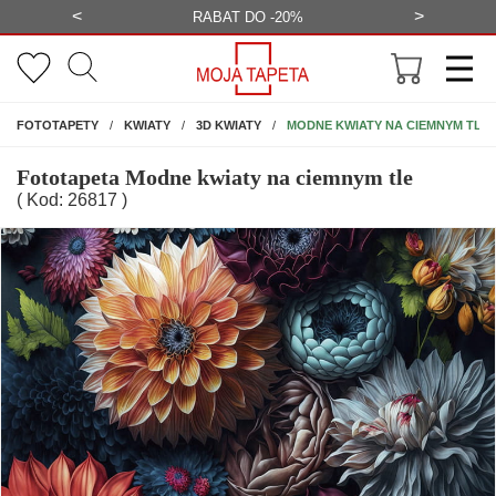
<
>
-20%
BEZPŁATNA WIZUALIZACJA
WYS
NA ŚCIANĘ
MODNE KWIATY NA CIEMNYM TLE
FOTOTAPETY
KWIATY
3D KWIATY
Fototapeta Modne kwiaty na ciemnym tle
( Kod: 26817 )