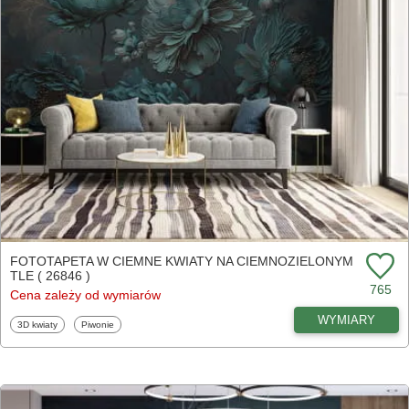
FOTOTAPETA W CIEMNE KWIATY NA CIEMNOZIELONYM
TLE ( 26846 )
765
Cena zależy od wymiarów
WYMIARY
Fototapety
Fototapety
3D kwiaty
Piwonie