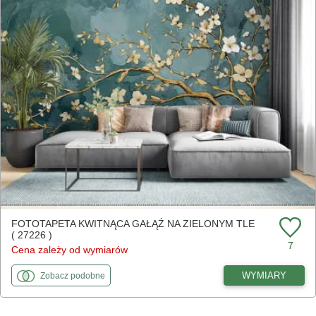
FOTOTAPETA KWITNĄCA GAŁĄŹ NA ZIELONYM TLE
( 27226 )
7
Cena zależy od wymiarów
fototapety
do Kwitnąca gałąź na zielonym tle
WYMIARY
Zobacz
podobne