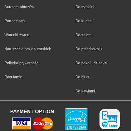
Fototapety
Autorom obrazów
Do sypialni
Fototapety
Partnerstwo
Do kuchni
Fototapety
Warunki zwrotu
Do salonu
Fototapety
Naruszenie praw autorskich
Do przedpokoju
Fototapety
Polityka prywatności
Do pokoju dziecka
Fototapety
Regulamin
Do biura
Fototapety
Do kawiarni