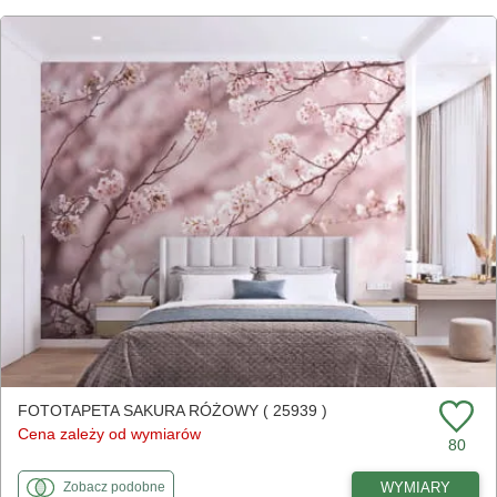
FOTOTAPETA SAKURA RÓŻOWY ( 25939 )
Cena zależy od wymiarów
80
fototapety
do Sakura różowy
WYMIARY
Zobacz
podobne