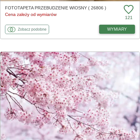
FOTOTAPETA PRZEBUDZENIE WIOSNY ( 26806 )
Cena zależy od wymiarów
121
fototapety
do Przebudzenie wiosny
WYMIARY
Zobacz
podobne