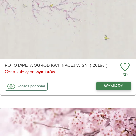
FOTOTAPETA OGRÓD KWITNĄCEJ WIŚNI ( 26155 )
Cena zależy od wymiarów
30
fototapety
do Ogród kwitnącej wiśni
WYMIARY
Zobacz
podobne