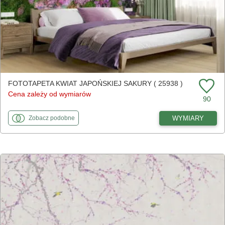
FOTOTAPETA KWIAT JAPOŃSKIEJ SAKURY ( 25938 )
Cena zależy od wymiarów
90
fototapety
do Kwiat japońskiej sakury
WYMIARY
Zobacz
podobne