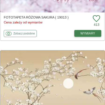
FOTOTAPETA RÓŻOWA SAKURA ( 19013 )
Cena zależy od wymiarów
413
fototapety
do Różowa sakura
WYMIARY
Zobacz
podobne