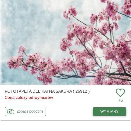
FOTOTAPETA DELIKATNA SAKURA ( 25912 )
Cena zależy od wymiarów
76
fototapety
do Delikatna Sakura
WYMIARY
Zobacz
podobne