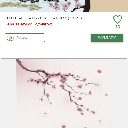
FOTOTAPETA DRZEWO SAKURY ( 9169 )
Cena zależy od wymiarów
15
fototapety
do Drzewo sakury
WYMIARY
Zobacz
podobne