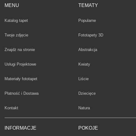
MENU
TEMATY
Fototapety
Katalog tapet
Popularne
Twoje zdjęcie
Fototapety 3D
Fototapety
Znajdż na stronie
Abstrakcja
Fototapety
Usługi Projektowe
Kwiaty
Fototapety
Materiały fototapet
Liście
Fototapety
Płatność i Dostawa
Dziecięce
Fototapety
Kontakt
Natura
INFORMACJE
POKOJE