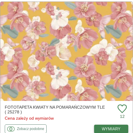
FOTOTAPETA KWIATY NA POMARAŃCZOWYM TLE
( 25278 )
12
Cena zależy od wymiarów
fototapety
do Kwiaty na pomarańczowym tle
WYMIARY
Zobacz
podobne