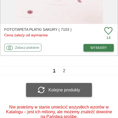
FOTOTAPETA PŁATKI SAKURY ( 7103 )
Cena zależy od wymiarów
14
fototapety
do Płatki sakury
WYMIARY
Zobacz
podobne
1
2
Kolejne produkty
Nie jesteśmy w stanie umieścić wszystkich wzorów w
Katalogu – jest ich miliony, ale możemy znaleźć dowolne
na Państwa prośbę.