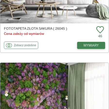
FOTOTAPETA ZŁOTA SAKURA ( 26045 )
Cena zależy od wymiarów
46
fototapety
do Złota sakura
WYMIARY
Zobacz
podobne