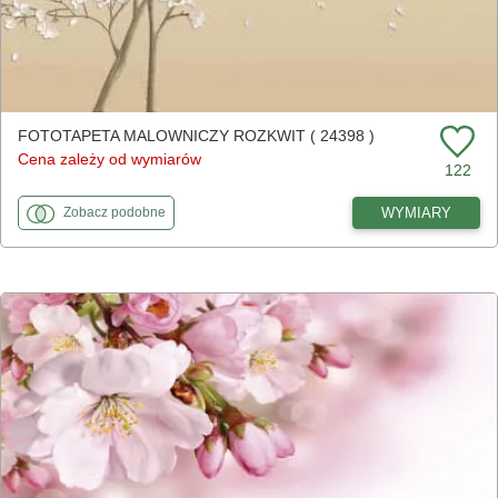
FOTOTAPETA MALOWNICZY ROZKWIT ( 24398 )
Cena zależy od wymiarów
122
fototapety
do Malowniczy rozkwit
WYMIARY
Zobacz
podobne