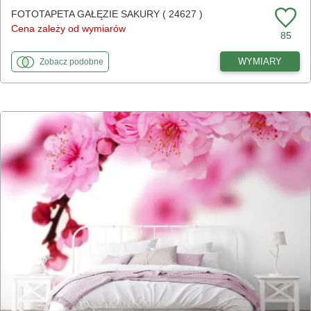
FOTOTAPETA GAŁĘZIE SAKURY ( 24627 )
Cena zależy od wymiarów
85
fototapety
do Gałęzie sakury
WYMIARY
Zobacz
podobne