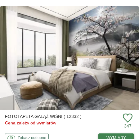
FOTOTAPETA GAŁĄŹ WIŚNI ( 12332 )
Cena zależy od wymiarów
347
fototapety
do Gałąź wiśni
WYMIARY
Zobacz
podobne