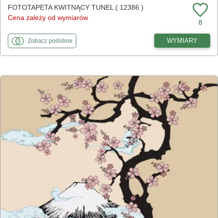
FOTOTAPETA KWITNĄCY TUNEL ( 12386 )
Cena zależy od wymiarów
8
fototapety
do Kwitnący tunel
WYMIARY
Zobacz
podobne