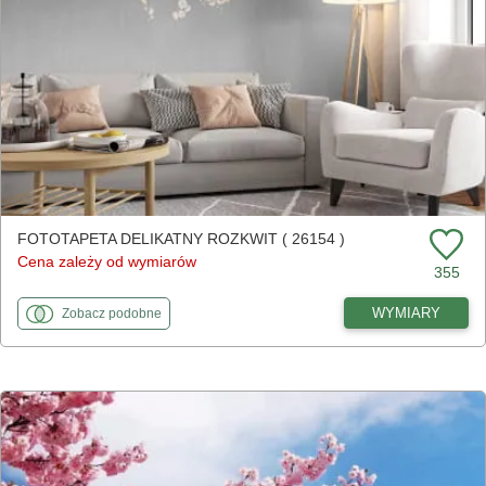
FOTOTAPETA DELIKATNY ROZKWIT ( 26154 )
Cena zależy od wymiarów
355
fototapety
do Delikatny rozkwit
WYMIARY
Zobacz
podobne