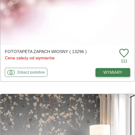
FOTOTAPETA ZAPACH WIOSNY ( 13296 )
Cena zależy od wymiarów
111
fototapety
do Zapach wiosny
WYMIARY
Zobacz
podobne