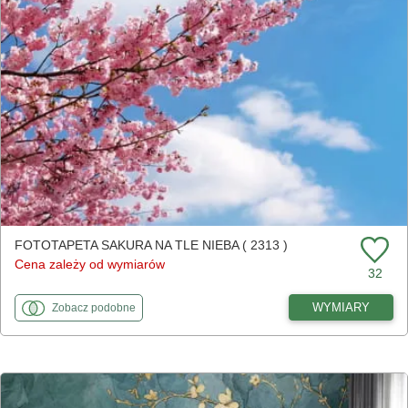
FOTOTAPETA SAKURA NA TLE NIEBA ( 2313 )
Cena zależy od wymiarów
32
fototapety
do Sakura na tle nieba
WYMIARY
Zobacz
podobne