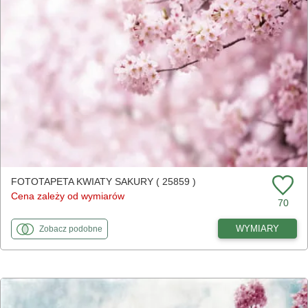
FOTOTAPETA KWIATY SAKURY ( 25859 )
Cena zależy od wymiarów
70
fototapety
do Kwiaty sakury
WYMIARY
Zobacz
podobne