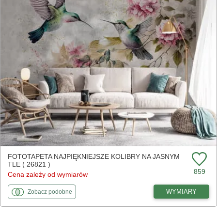
FOTOTAPETA NAJPIĘKNIEJSZE KOLIBRY NA JASNYM
TLE ( 26821 )
859
Cena zależy od wymiarów
fototapety
do Najpiękniejsze kolibry na jasnym tle
WYMIARY
Zobacz
podobne