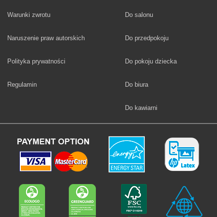
Fototapety
Warunki zwrotu
Do salonu
Fototapety
Naruszenie praw autorskich
Do przedpokoju
Fototapety
Polityka prywatności
Do pokoju dziecka
Fototapety
Regulamin
Do biura
Fototapety
Do kawiarni