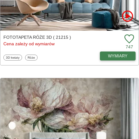
FOTOTAPETA RÓŻE 3D ( 21215 )
Cena zależy od wymiarów
747
WYMIARY
Fototapety
Fototapety
3D kwiaty
Róże