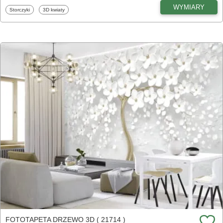
WYMIARY
Fototapety
Fototapety
Storczyki
3D kwiaty
FOTOTAPETA DRZEWO 3D ( 21714 )