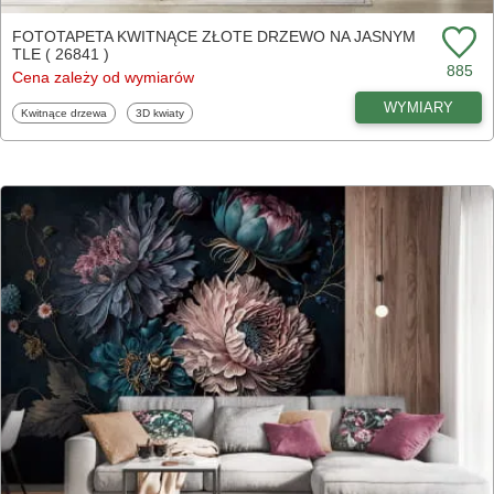
FOTOTAPETA KWITNĄCE ZŁOTE DRZEWO NA JASNYM
TLE ( 26841 )
885
Cena zależy od wymiarów
WYMIARY
Fototapety
Fototapety
Kwitnące drzewa
3D kwiaty