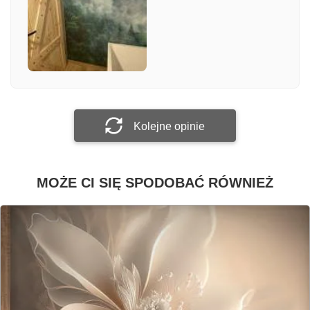
Załącz zdjęcie
Prześlij opinię
Kolejne opinie
MOŻE CI SIĘ SPODOBAĆ RÓWNIEŻ