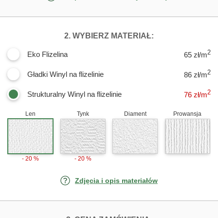
DLA FOTOTAPET
2. WYBIERZ MATERIAŁ:
2
Eko Flizelina
65 zł/m
2
Gładki Winyl na flizelinie
86 zł/m
2
Strukturalny Winyl na flizelinie
76
zł/m
Len
Tynk
Diament
Prowansja
- 20 %
- 20 %
Zdjęcia i opis materiałów