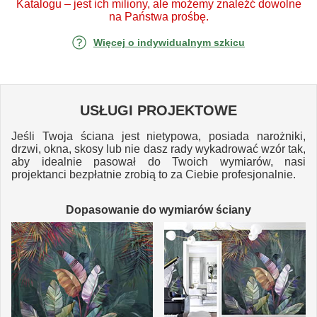
Katalogu – jest ich miliony, ale możemy znaleźć dowolne
na Państwa prośbę.
Więcej o indywidualnym szkicu
USŁUGI PROJEKTOWE
Jeśli Twoja ściana jest nietypowa, posiada narożniki,
drzwi, okna, skosy lub nie dasz rady wykadrować wzór tak,
aby idealnie pasował do Twoich wymiarów, nasi
projektanci bezpłatnie zrobią to za Ciebie profesjonalnie.
Dopasowanie do wymiarów ściany