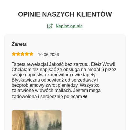
O TA
OPINIE NASZYCH KLIENTÓW
Napisz opinię
Ocena
Żaneta
10.06.2026
Numer zamówienia
Tapeta rewelacja! Jakość bez zarzutu. Efekt Wow!!
Chciałam też napisać że obsługa na medal :) przez
swoje gapiostwo zamówiłam dwie tapety.
Błyskawiczna odpowiedź od sprzedawcy i
Imię
bezproblemowy zwrot pieniędzy. Wszystko
załatwione w dwóch mailach. Jestem mega
zadowolona i serdecznie polecam ❤️
Komentarz