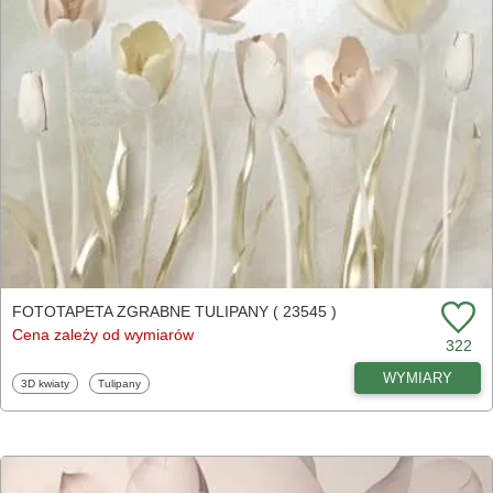
FOTOTAPETA ZGRABNE TULIPANY ( 23545 )
Cena zależy od wymiarów
322
WYMIARY
Fototapety
Fototapety
3D kwiaty
Tulipany