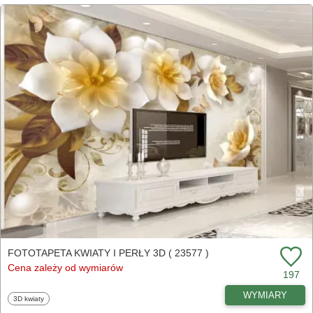
FOTOTAPETA KWIATY I PERŁY 3D ( 23577 )
Cena zależy od wymiarów
197
WYMIARY
Fototapety
3D kwiaty