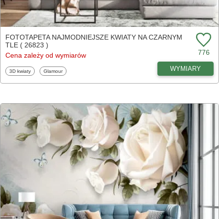
FOTOTAPETA NAJMODNIEJSZE KWIATY NA CZARNYM
TLE ( 26823 )
776
Cena zależy od wymiarów
WYMIARY
Fototapety
Fototapety
3D kwiaty
Glamour