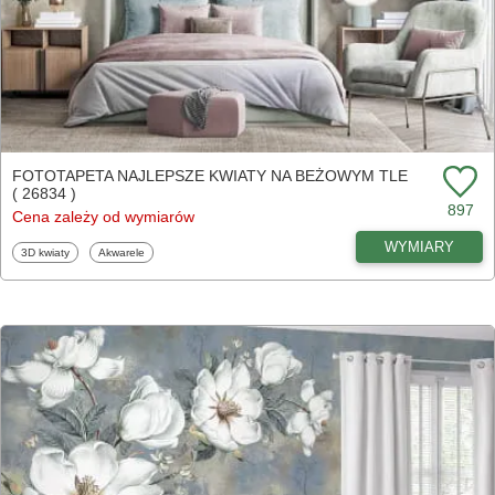
FOTOTAPETA NAJLEPSZE KWIATY NA BEŻOWYM TLE
( 26834 )
897
Cena zależy od wymiarów
WYMIARY
Fototapety
Fototapety
3D kwiaty
Akwarele