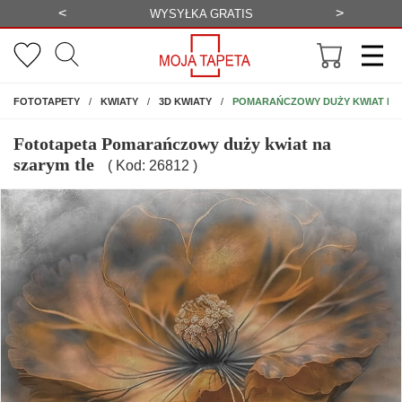
<
>
ALIZACJA
WYSYŁKA GRATIS
NA ŚCIANĘ
POMARAŃCZOWY DUŻY KWIAT NA
FOTOTAPETY
KWIATY
3D KWIATY
Fototapeta Pomarańczowy duży kwiat na
szarym tle
( Kod: 26812 )