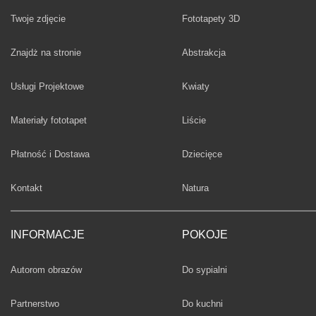
Twoje zdjęcie
Fototapety 3D
Fototapety
Znajdż na stronie
Abstrakcja
Fototapety
Usługi Projektowe
Kwiaty
Fototapety
Materiały fototapet
Liście
Fototapety
Płatność i Dostawa
Dziecięce
Fototapety
Kontakt
Natura
INFORMACJE
POKOJE
Fototapety
Autorom obrazów
Do sypialni
Fototapety
Partnerstwo
Do kuchni