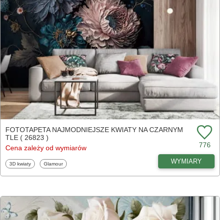
FOTOTAPETA NAJMODNIEJSZE KWIATY NA CZARNYM
TLE ( 26823 )
776
Cena zależy od wymiarów
WYMIARY
Fototapety
Fototapety
3D kwiaty
Glamour