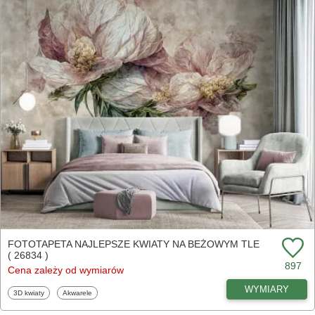
FOTOTAPETA NAJLEPSZE KWIATY NA BEŻOWYM TLE
( 26834 )
897
Cena zależy od wymiarów
WYMIARY
Fototapety
Fototapety
3D kwiaty
Akwarele