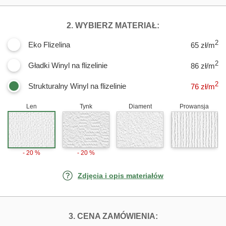
DLA FOTOTAPET
2. WYBIERZ MATERIAŁ:
2
Eko Flizelina
65 zł/m
2
Gładki Winyl na flizelinie
86 zł/m
2
Strukturalny Winyl na flizelinie
76
zł/m
Len
Tynk
Diament
Prowansja
- 20 %
- 20 %
Zdjęcia i opis materiałów
FOTOTAPETY RÓŻ
3. CENA ZAMÓWIENIA: