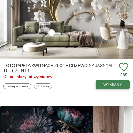
FOTOTAPETA KWITNĄCE ZŁOTE DRZEWO NA JASNYM
TLE ( 26841 )
885
Cena zależy od wymiarów
WYMIARY
Fototapety
Fototapety
Kwitnące drzewa
3D kwiaty