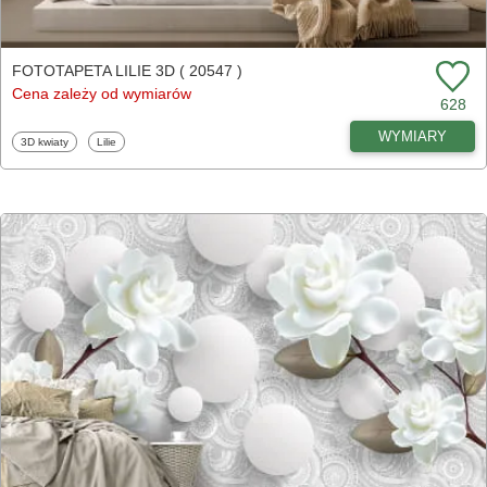
FOTOTAPETA LILIE 3D ( 20547 )
Cena zależy od wymiarów
628
WYMIARY
Fototapety
Fototapety
3D kwiaty
Lilie