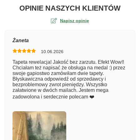
O TA
OPINIE NASZYCH KLIENTÓW
Napisz opinię
Ocena
Żaneta
10.06.2026
Numer zamówienia
Tapeta rewelacja! Jakość bez zarzutu. Efekt Wow!!
Chciałam też napisać że obsługa na medal :) przez
swoje gapiostwo zamówiłam dwie tapety.
Błyskawiczna odpowiedź od sprzedawcy i
Imię
bezproblemowy zwrot pieniędzy. Wszystko
załatwione w dwóch mailach. Jestem mega
zadowolona i serdecznie polecam ❤️
Komentarz