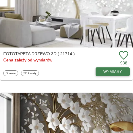
FOTOTAPETA DRZEWO 3D ( 21714 )
Cena zależy od wymiarów
938
WYMIARY
Fototapety
Fototapety
Drzewa
3D kwiaty