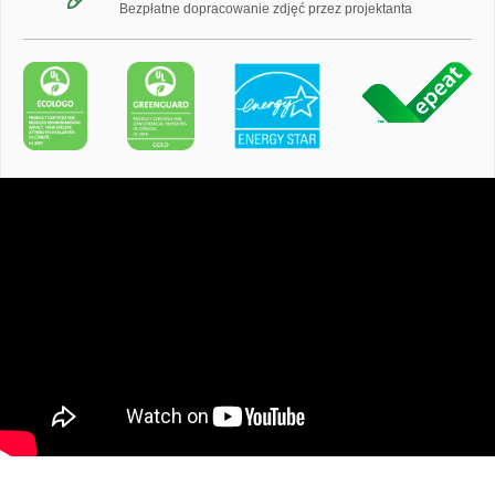
Bezpłatne dopracowanie zdjęć przez projektanta