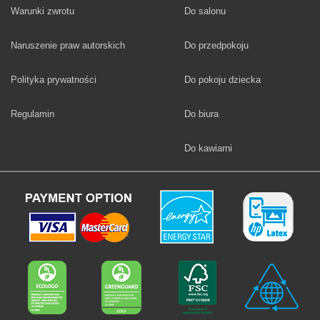
Fototapety
Warunki zwrotu
Do salonu
Fototapety
Naruszenie praw autorskich
Do przedpokoju
Fototapety
Polityka prywatności
Do pokoju dziecka
Fototapety
Regulamin
Do biura
Fototapety
Do kawiarni