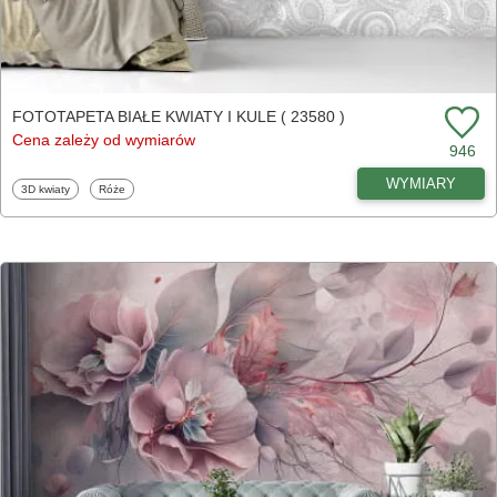
FOTOTAPETA BIAŁE KWIATY I KULE ( 23580 )
Cena zależy od wymiarów
946
WYMIARY
Fototapety
Fototapety
3D kwiaty
Róże