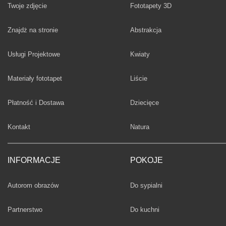
Twoje zdjęcie
Fototapety 3D
Fototapety
Znajdż na stronie
Abstrakcja
Fototapety
Usługi Projektowe
Kwiaty
Fototapety
Materiały fototapet
Liście
Fototapety
Płatność i Dostawa
Dziecięce
Fototapety
Kontakt
Natura
INFORMACJE
POKOJE
Fototapety
Autorom obrazów
Do sypialni
Fototapety
Partnerstwo
Do kuchni