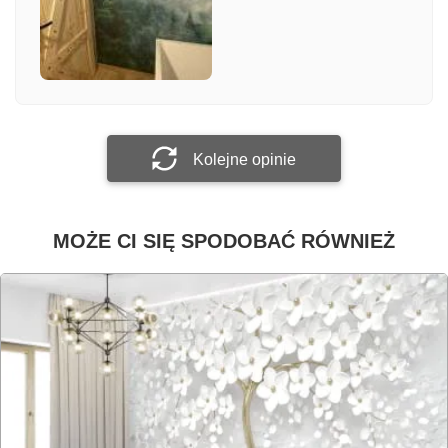
Załącz zdjęcie
Prześlij opinię
Kolejne opinie
MOŻE CI SIĘ SPODOBAĆ RÓWNIEŻ