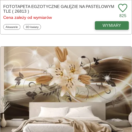
FOTOTAPETA EGZOTYCZNE GAŁĘZIE NA PASTELOWYM
TLE ( 26813 )
825
Cena zależy od wymiarów
WYMIARY
Fototapety
Fototapety
Akwarele
3D kwiaty