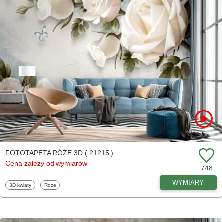
FOTOTAPETA RÓŻE 3D ( 21215 )
Cena zależy od wymiarów
748
WYMIARY
Fototapety
Fototapety
3D kwiaty
Róże