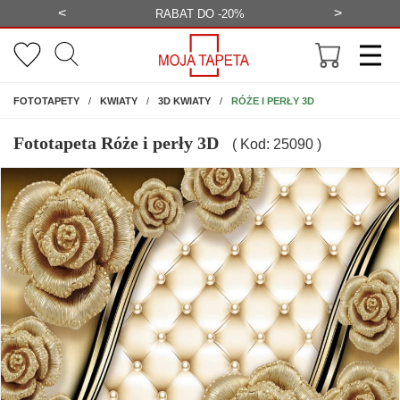
<
>
-20%
BEZPŁATNA WIZUALIZACJA
WYS
NA ŚCIANĘ
RÓŻE I PERŁY 3D
FOTOTAPETY
KWIATY
3D KWIATY
Fototapeta Róże i perły 3D
( Kod: 25090 )