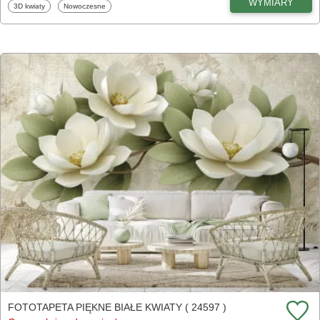
WYMIARY
Fototapety
Fototapety
3D kwiaty
Nowoczesne
FOTOTAPETA PIĘKNE BIAŁE KWIATY ( 24597 )