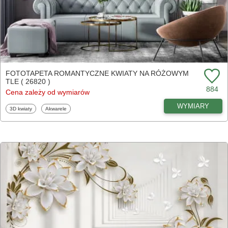
FOTOTAPETA ROMANTYCZNE KWIATY NA RÓŻOWYM
TLE ( 26820 )
884
Cena zależy od wymiarów
WYMIARY
Fototapety
Fototapety
3D kwiaty
Akwarele