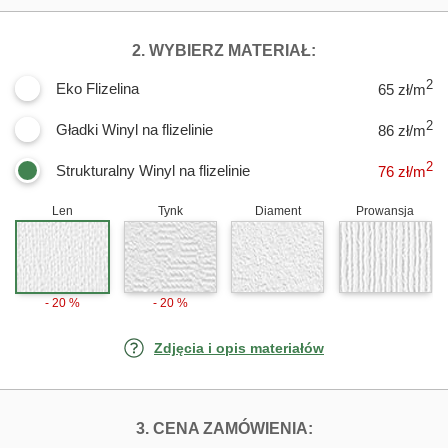
DLA FOTOTAPET
2. WYBIERZ MATERIAŁ:
2
Eko Flizelina
65 zł/m
2
Gładki Winyl na flizelinie
86 zł/m
2
Strukturalny Winyl na flizelinie
76
zł/m
Len
Tynk
Diament
Prowansja
- 20 %
- 20 %
Zdjęcia i opis materiałów
FOTOTAPETY SP
3. CENA ZAMÓWIENIA: