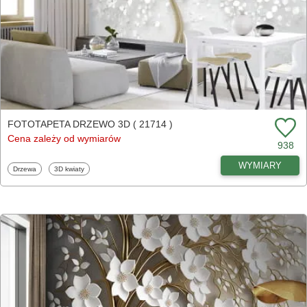
FOTOTAPETA DRZEWO 3D ( 21714 )
Cena zależy od wymiarów
938
WYMIARY
Fototapety
Fototapety
Drzewa
3D kwiaty