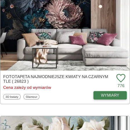
FOTOTAPETA NAJMODNIEJSZE KWIATY NA CZARNYM
TLE ( 26823 )
776
Cena zależy od wymiarów
WYMIARY
Fototapety
Fototapety
3D kwiaty
Glamour