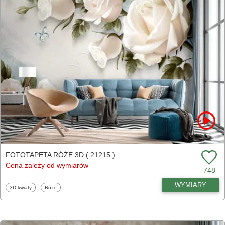
FOTOTAPETA RÓŻE 3D ( 21215 )
Cena zależy od wymiarów
748
WYMIARY
Fototapety
Fototapety
3D kwiaty
Róże