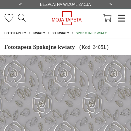
<
>
-20%
BEZPŁATNA WIZUALIZACJA
WYS
NA ŚCIANĘ
SPOKOJNE KWIATY
FOTOTAPETY
KWIATY
3D KWIATY
Fototapeta Spokojne kwiaty
( Kod: 24051 )