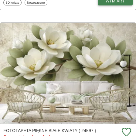
WYMIARY
Fototapety
Fototapety
3D kwiaty
Nowoczesne
FOTOTAPETA PIĘKNE BIAŁE KWIATY ( 24597 )