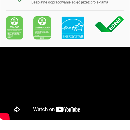
Bezpłatne dopracowanie zdjęć przez projektanta