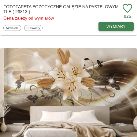
FOTOTAPETA EGZOTYCZNE GAŁĘZIE NA PASTELOWYM
TLE ( 26813 )
825
Cena zależy od wymiarów
WYMIARY
Fototapety
Fototapety
Akwarele
3D kwiaty