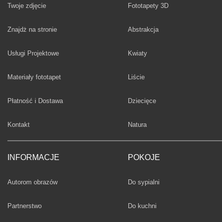
Twoje zdjęcie
Fototapety 3D
Fototapety
Znajdż na stronie
Abstrakcja
Fototapety
Usługi Projektowe
Kwiaty
Fototapety
Materiały fototapet
Liście
Fototapety
Płatność i Dostawa
Dziecięce
Fototapety
Kontakt
Natura
INFORMACJE
POKOJE
Fototapety
Autorom obrazów
Do sypialni
Fototapety
Partnerstwo
Do kuchni