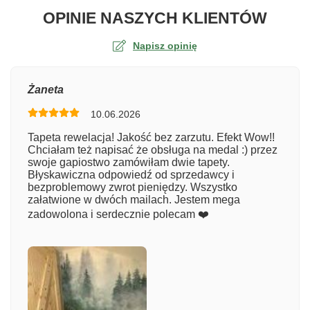
O TA
OPINIE NASZYCH KLIENTÓW
Napisz opinię
Ocena
Żaneta
10.06.2026
Numer zamówienia
Tapeta rewelacja! Jakość bez zarzutu. Efekt Wow!!
Chciałam też napisać że obsługa na medal :) przez
swoje gapiostwo zamówiłam dwie tapety.
Błyskawiczna odpowiedź od sprzedawcy i
Imię
bezproblemowy zwrot pieniędzy. Wszystko
załatwione w dwóch mailach. Jestem mega
zadowolona i serdecznie polecam ❤️
Komentarz