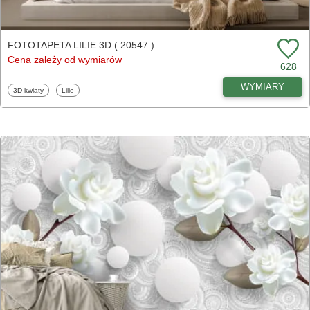
FOTOTAPETA LILIE 3D ( 20547 )
Cena zależy od wymiarów
628
WYMIARY
Fototapety
Fototapety
3D kwiaty
Lilie