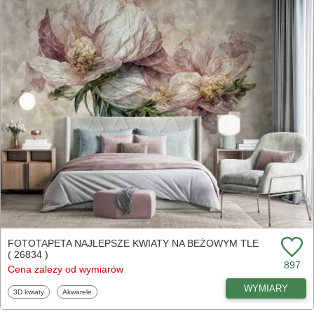
FOTOTAPETA NAJLEPSZE KWIATY NA BEŻOWYM TLE
( 26834 )
897
Cena zależy od wymiarów
WYMIARY
Fototapety
Fototapety
3D kwiaty
Akwarele