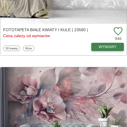
FOTOTAPETA BIAŁE KWIATY I KULE ( 23580 )
Cena zależy od wymiarów
946
WYMIARY
Fototapety
Fototapety
3D kwiaty
Róże