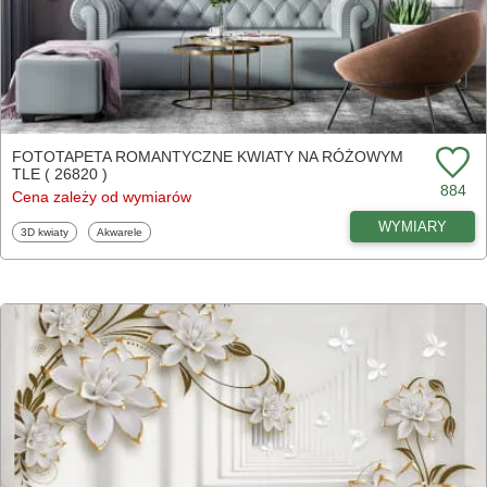
FOTOTAPETA ROMANTYCZNE KWIATY NA RÓŻOWYM
TLE ( 26820 )
884
Cena zależy od wymiarów
WYMIARY
Fototapety
Fototapety
3D kwiaty
Akwarele