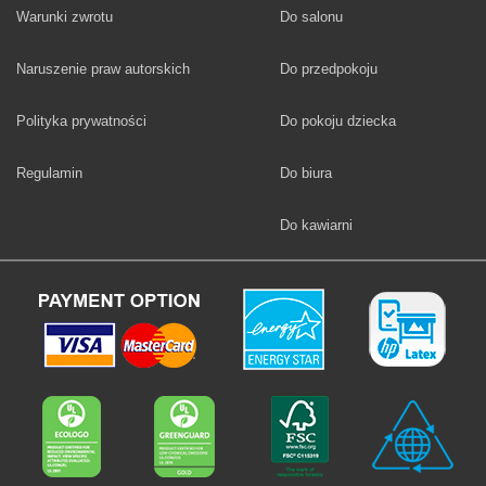
Fototapety
Warunki zwrotu
Do salonu
Fototapety
Naruszenie praw autorskich
Do przedpokoju
Fototapety
Polityka prywatności
Do pokoju dziecka
Fototapety
Regulamin
Do biura
Fototapety
Do kawiarni