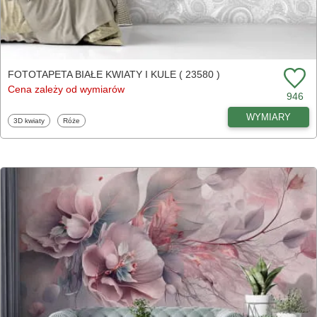
FOTOTAPETA BIAŁE KWIATY I KULE ( 23580 )
Cena zależy od wymiarów
946
WYMIARY
Fototapety
Fototapety
3D kwiaty
Róże