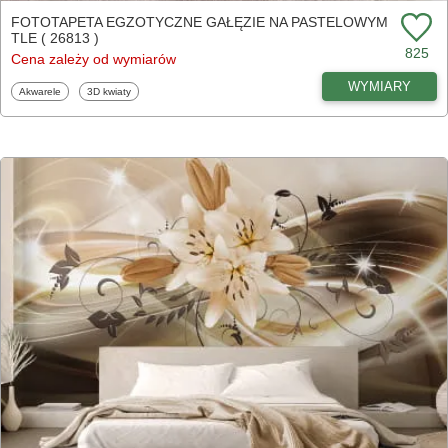
FOTOTAPETA EGZOTYCZNE GAŁĘZIE NA PASTELOWYM
TLE ( 26813 )
825
Cena zależy od wymiarów
WYMIARY
Fototapety
Fototapety
Akwarele
3D kwiaty