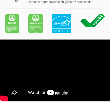
Bezpłatne dopracowanie zdjęć przez projektanta