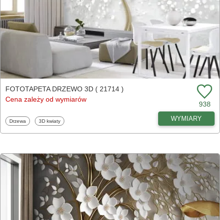
FOTOTAPETA DRZEWO 3D ( 21714 )
Cena zależy od wymiarów
938
WYMIARY
Fototapety
Fototapety
Drzewa
3D kwiaty