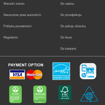
Fototapety
Warunki zwrotu
Do salonu
Fototapety
Naruszenie praw autorskich
Do przedpokoju
Fototapety
Polityka prywatności
Do pokoju dziecka
Fototapety
Regulamin
Do biura
Fototapety
Do kawiarni