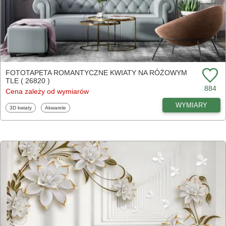
FOTOTAPETA ROMANTYCZNE KWIATY NA RÓŻOWYM
TLE ( 26820 )
884
Cena zależy od wymiarów
WYMIARY
Fototapety
Fototapety
3D kwiaty
Akwarele