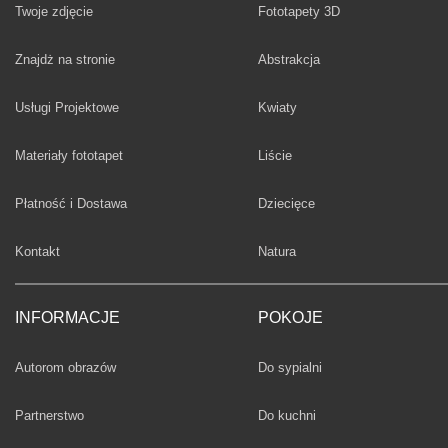
Twoje zdjęcie
Fototapety 3D
Fototapety
Znajdż na stronie
Abstrakcja
Fototapety
Usługi Projektowe
Kwiaty
Fototapety
Materiały fototapet
Liście
Fototapety
Płatność i Dostawa
Dziecięce
Fototapety
Kontakt
Natura
INFORMACJE
POKOJE
Fototapety
Autorom obrazów
Do sypialni
Fototapety
Partnerstwo
Do kuchni