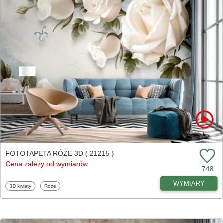
FOTOTAPETA RÓŻE 3D ( 21215 )
Cena zależy od wymiarów
748
WYMIARY
Fototapety
Fototapety
3D kwiaty
Róże