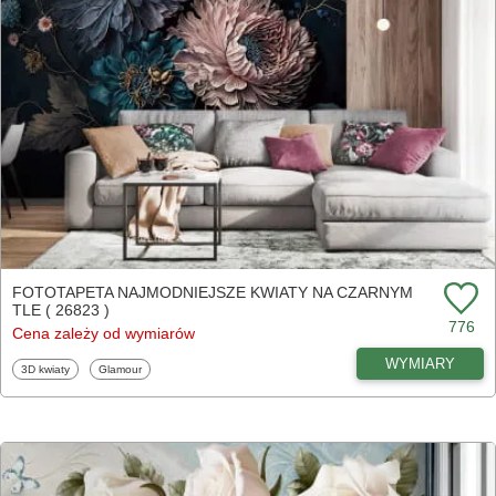
FOTOTAPETA NAJMODNIEJSZE KWIATY NA CZARNYM
TLE ( 26823 )
776
Cena zależy od wymiarów
WYMIARY
Fototapety
Fototapety
3D kwiaty
Glamour