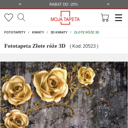
<
>
-20%
BEZPŁATNA WIZUALIZACJA
WYS
NA ŚCIANĘ
ZŁOTE RÓŻE 3D
FOTOTAPETY
KWIATY
3D KWIATY
Fototapeta Złote róże 3D
( Kod: 20523 )