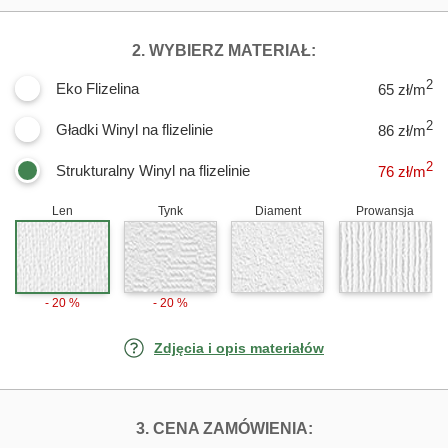
DLA FOTOTAPET
2. WYBIERZ MATERIAŁ:
2
Eko Flizelina
65 zł/m
2
Gładki Winyl na flizelinie
86 zł/m
2
Strukturalny Winyl na flizelinie
76
zł/m
Len
Tynk
Diament
Prowansja
- 20 %
- 20 %
Zdjęcia i opis materiałów
FOTOTAPETY ZŁ
3. CENA ZAMÓWIENIA: