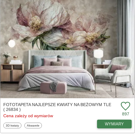
FOTOTAPETA NAJLEPSZE KWIATY NA BEŻOWYM TLE
( 26834 )
897
Cena zależy od wymiarów
WYMIARY
Fototapety
Fototapety
3D kwiaty
Akwarele