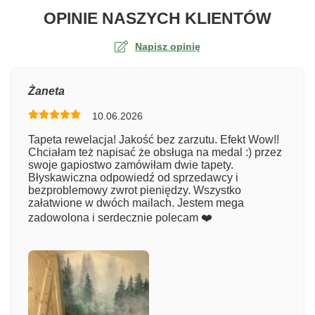
O TA
OPINIE NASZYCH KLIENTÓW
Napisz opinię
Ocena
Żaneta
10.06.2026
Numer zamówienia
Tapeta rewelacja! Jakość bez zarzutu. Efekt Wow!!
Chciałam też napisać że obsługa na medal :) przez
swoje gapiostwo zamówiłam dwie tapety.
Błyskawiczna odpowiedź od sprzedawcy i
Imię
bezproblemowy zwrot pieniędzy. Wszystko
załatwione w dwóch mailach. Jestem mega
zadowolona i serdecznie polecam ❤️
Komentarz