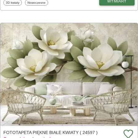
WYMIARY
Fototapety
Fototapety
3D kwiaty
Nowoczesne
FOTOTAPETA PIĘKNE BIAŁE KWIATY ( 24597 )