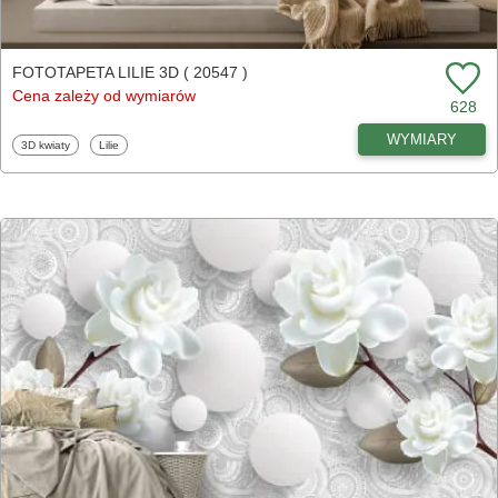
FOTOTAPETA LILIE 3D ( 20547 )
Cena zależy od wymiarów
628
WYMIARY
Fototapety
Fototapety
3D kwiaty
Lilie