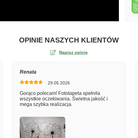
O TA
OPINIE NASZYCH KLIENTÓW
Napisz opinię
na
Renata
29.05.2026
er zamówienia
Gorąco polecam! Fototapeta spełniła
wszystkie oczekiwania. Świetna jakość i
mega szybka realizacja.
entarz