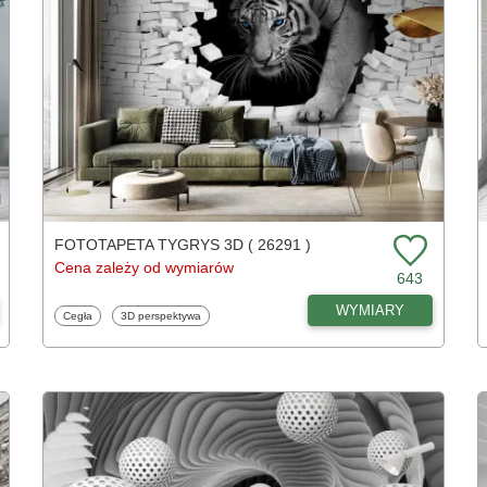
FOTOTAPETA TYGRYS 3D ( 26291 )
Cena zależy od wymiarów
643
WYMIARY
Fototapety
Fototapety
Cegła
3D perspektywa