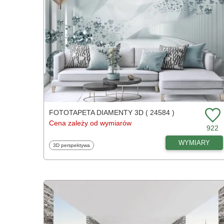
FOTOTAPETA DIAMENTY 3D ( 24584 )
Cena zależy od wymiarów
922
WYMIARY
Fototapety
3D perspektywa