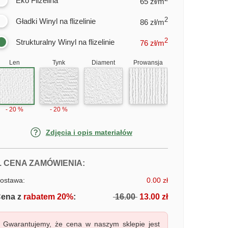
Eko Flizelina
65 zł/m
2
Gładki Winyl na flizelinie
86 zł/m
2
Strukturalny Winyl na flizelinie
76
zł/m
Len
Tynk
Diament
Prowansja
- 20 %
- 20 %
Zdjęcia i opis materiałów
FOTOTAPETY JASNY KORYTARZ
. CENA ZAMÓWIENIA:
ostawa:
0.00 zł
ena z
rabatem 20%
:
16.00
13.00 zł
Gwarantujemy, że cena w naszym sklepie jest