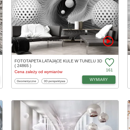
FOTOTAPETA LATAJĄCE KULE W TUNELU 3D
( 24865 )
161
Cena zależy od wymiarów
WYMIARY
Fototapety
Fototapety
Geometryczne
3D perspektywa