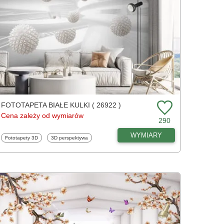
FOTOTAPETA BIAŁE KULKI ( 26922 )
Cena zależy od wymiarów
290
WYMIARY
Fototapety
Fototapety
Fototapety 3D
3D perspektywa