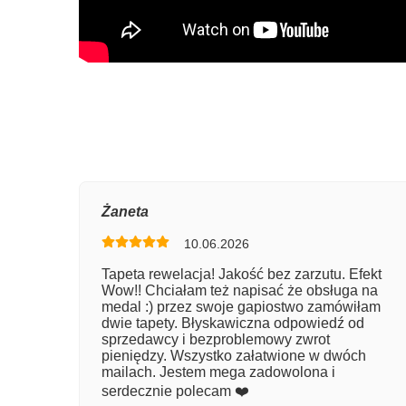
Oce
Żaneta
10.06.2026
Num
Tapeta rewelacja! Jakość bez zarzutu. Efekt
Wow!! Chciałam też napisać że obsługa na
Imię
medal :) przez swoje gapiostwo zamówiłam
dwie tapety. Błyskawiczna odpowiedź od
sprzedawcy i bezproblemowy zwrot
pieniędzy. Wszystko załatwione w dwóch
Kom
mailach. Jestem mega zadowolona i
serdecznie polecam ❤️