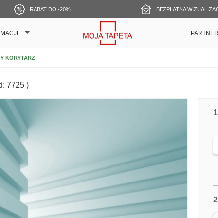
RABAT DO -20%
BEZPŁATNA WIZUALIZA
RMACJE
PARTNE
NY KORYTARZ
d: 7725 )
1
2