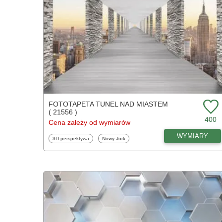
FOTOTAPETA TUNEL NAD MIASTEM
( 21556 )
400
Cena zależy od wymiarów
WYMIARY
Fototapety
Fototapety
3D perspektywa
Nowy Jork