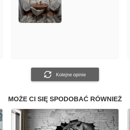
Załącz zdjęcie
Prześlij opinię
Kolejne opinie
MOŻE CI SIĘ SPODOBAĆ RÓWNIEŻ