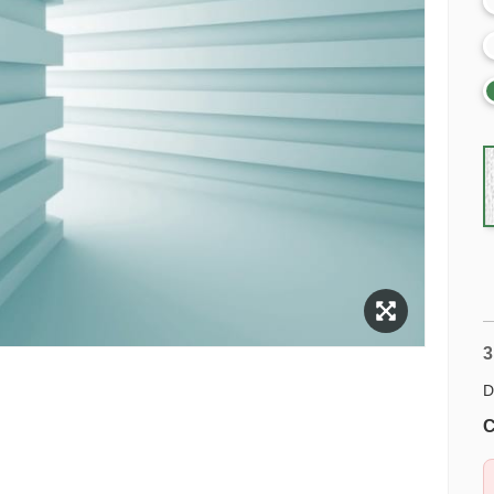
3
D
C