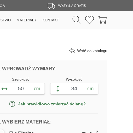
CJA
WYSYŁKA GRATIS
RSTWO
MATERIAŁY
KONTAKT
Wróć do katalogu
DOPASUJ FOTOTAPETĘ JASNY KORYTA
FOTOTAPETY JASNY KORYTAR
. WPROWADŹ WYMIARY:
Szerokość
Wysokość
cm
cm
Jak prawidłowo zmierzyć ścianę?
DLA FOTOTAPETY JASNY KORYT
. WYBIERZ MATERIAŁ:
2