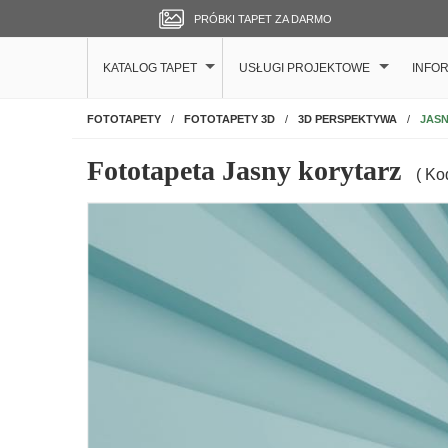
PRÓBKI TAPET ZA DARMO
KATALOG TAPET
USŁUGI PROJEKTOWE
INFO
NA ŚCIANĘ
JAS
FOTOTAPETY
FOTOTAPETY 3D
3D PERSPEKTYWA
Fototapeta Jasny korytarz
( Ko