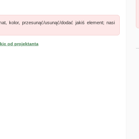
at, kolor, przesunąć/usunąć/dodać jakiś element; nasi
ic od projektanta