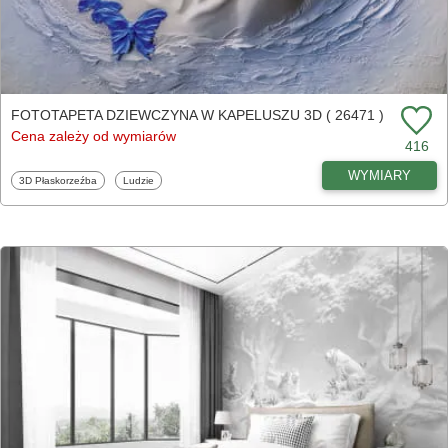
FOTOTAPETA DZIEWCZYNA W KAPELUSZU 3D ( 26471 )
Cena zależy od wymiarów
416
WYMIARY
Fototapety
Fototapety
3D Płaskorzeźba
Ludzie