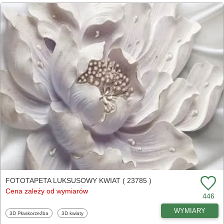
FOTOTAPETA LUKSUSOWY KWIAT ( 23785 )
Cena zależy od wymiarów
446
WYMIARY
Fototapety
Fototapety
3D Płaskorzeźba
3D kwiaty