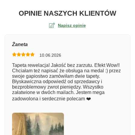
O TA
OPINIE NASZYCH KLIENTÓW
Napisz opinię
Ocena
Żaneta
10.06.2026
Numer zamówienia
Tapeta rewelacja! Jakość bez zarzutu. Efekt Wow!!
Chciałam też napisać że obsługa na medal :) przez
swoje gapiostwo zamówiłam dwie tapety.
Błyskawiczna odpowiedź od sprzedawcy i
Imię
bezproblemowy zwrot pieniędzy. Wszystko
załatwione w dwóch mailach. Jestem mega
zadowolona i serdecznie polecam ❤️
Komentarz