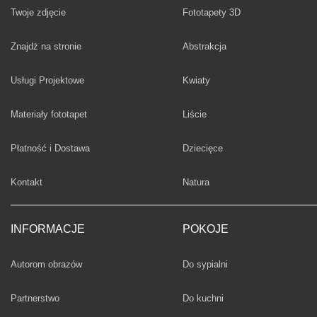
Twoje zdjęcie
Fototapety 3D
Fototapety
Znajdż na stronie
Abstrakcja
Fototapety
Usługi Projektowe
Kwiaty
Fototapety
Materiały fototapet
Liście
Fototapety
Płatność i Dostawa
Dziecięce
Fototapety
Kontakt
Natura
INFORMACJE
POKOJE
Fototapety
Autorom obrazów
Do sypialni
Fototapety
Partnerstwo
Do kuchni