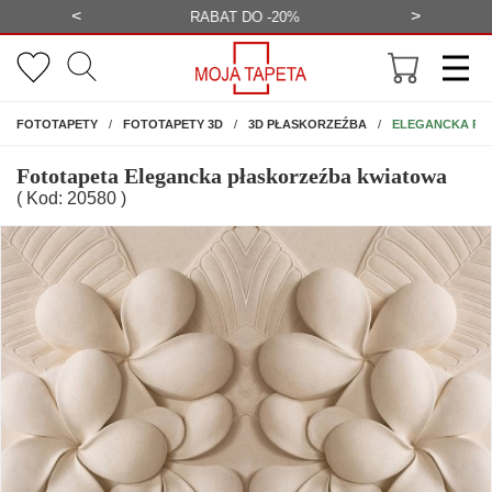
<
>
-20%
BEZPŁATNA WIZUALIZACJA
WYS
NA ŚCIANĘ
ELEGANCKA PŁ
FOTOTAPETY
FOTOTAPETY 3D
3D PŁASKORZEŹBA
Fototapeta Elegancka płaskorzeźba kwiatowa
( Kod: 20580 )