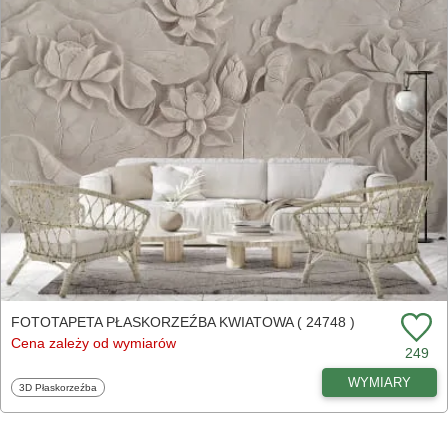
FOTOTAPETA PŁASKORZEŹBA KWIATOWA ( 24748 )
Cena zależy od wymiarów
249
WYMIARY
Fototapety
3D Płaskorzeźba