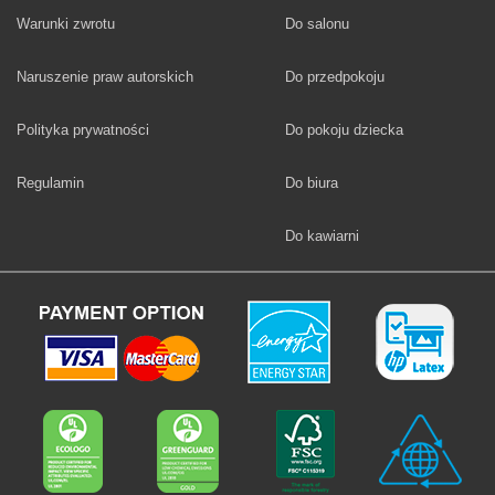
Fototapety
Warunki zwrotu
Do salonu
Fototapety
Naruszenie praw autorskich
Do przedpokoju
Fototapety
Polityka prywatności
Do pokoju dziecka
Fototapety
Regulamin
Do biura
Fototapety
Do kawiarni