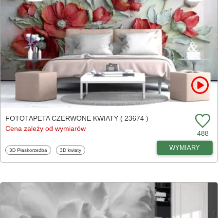
FOTOTAPETA CZERWONE KWIATY ( 23674 )
Cena zależy od wymiarów
488
WYMIARY
Fototapety
Fototapety
3D Płaskorzeźba
3D kwiaty