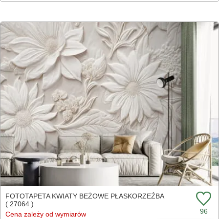
FOTOTAPETA KWIATY BEŻOWE PŁASKORZEŹBA
( 27064 )
96
Cena zależy od wymiarów