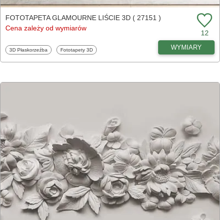
FOTOTAPETA GLAMOURNE LIŚCIE 3D ( 27151 )
Cena zależy od wymiarów
12
WYMIARY
Fototapety
Fototapety
3D Płaskorzeźba
Fototapety 3D