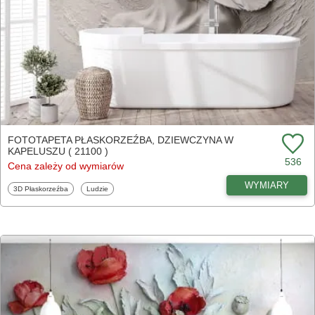
FOTOTAPETA PŁASKORZEŹBA, DZIEWCZYNA W
KAPELUSZU ( 21100 )
536
Cena zależy od wymiarów
WYMIARY
Fototapety
Fototapety
3D Płaskorzeźba
Ludzie