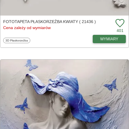
FOTOTAPETA PŁASKORZEŹBA KWIATY ( 21436 )
Cena zależy od wymiarów
401
WYMIARY
Fototapety
3D Płaskorzeźba