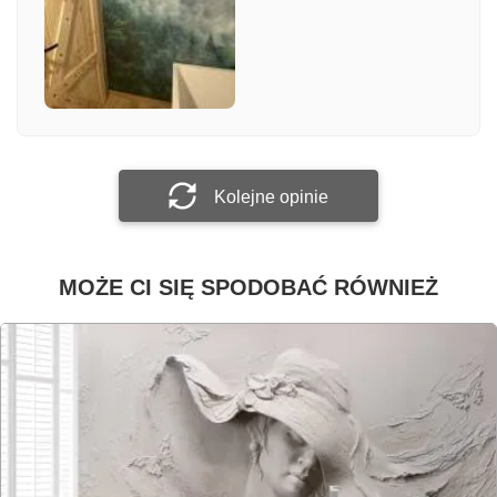
Załącz zdjęcie
Prześlij opinię
Kolejne opinie
MOŻE CI SIĘ SPODOBAĆ RÓWNIEŻ