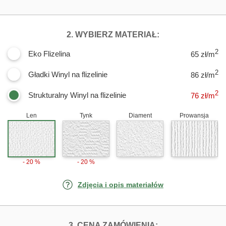
DLA FOTOTAPE
2. WYBIERZ MATERIAŁ:
2
Eko Flizelina
65 zł/m
2
Gładki Winyl na flizelinie
86 zł/m
2
Strukturalny Winyl na flizelinie
76
zł/m
Len
Tynk
Diament
Prowansja
- 20 %
- 20 %
Zdjęcia i opis materiałów
FOTOTAPETY E
3. CENA ZAMÓWIENIA: