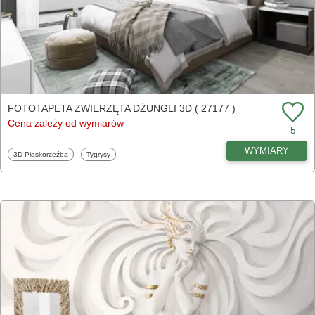
FOTOTAPETA ZWIERZĘTA DŻUNGLI 3D ( 27177 )
Cena zależy od wymiarów
5
WYMIARY
Fototapety
Fototapety
3D Płaskorzeźba
Tygrysy