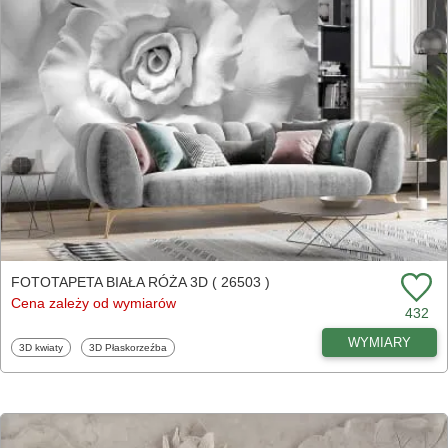
FOTOTAPETA BIAŁA RÓŻA 3D ( 26503 )
Cena zależy od wymiarów
432
WYMIARY
Fototapety
Fototapety
3D kwiaty
3D Płaskorzeźba