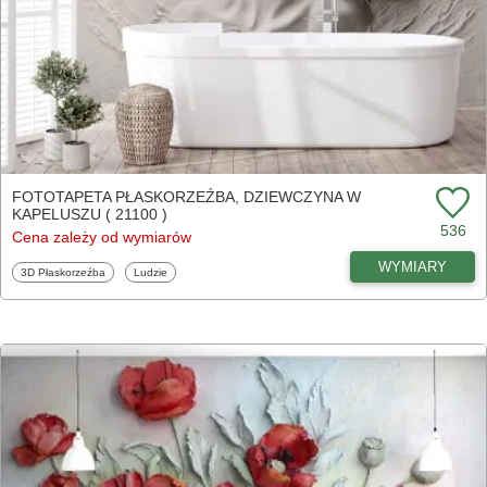
FOTOTAPETA PŁASKORZEŹBA, DZIEWCZYNA W
KAPELUSZU ( 21100 )
536
Cena zależy od wymiarów
WYMIARY
Fototapety
Fototapety
3D Płaskorzeźba
Ludzie