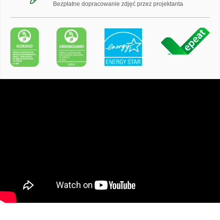
Bezpłatne dopracowanie zdjęć przez projektanta