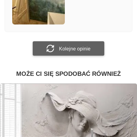
Załącz zdjęcie
Prześlij opinię
Kolejne opinie
MOŻE CI SIĘ SPODOBAĆ RÓWNIEŻ