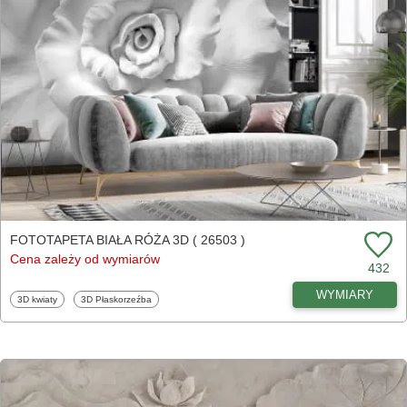
FOTOTAPETA BIAŁA RÓŻA 3D ( 26503 )
Cena zależy od wymiarów
432
WYMIARY
Fototapety
Fototapety
3D kwiaty
3D Płaskorzeźba