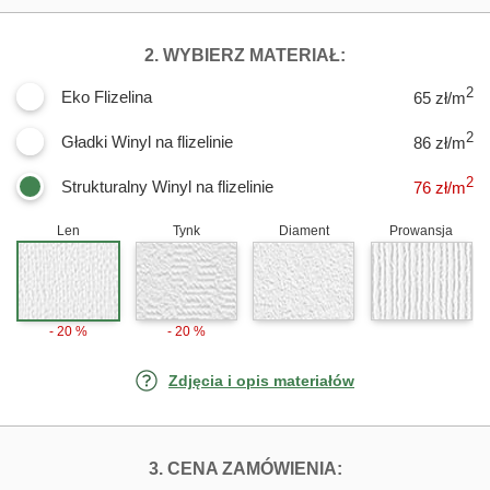
DLA FOTOTAPET
2. WYBIERZ MATERIAŁ:
2
Eko Flizelina
65 zł/m
2
Gładki Winyl na flizelinie
86 zł/m
2
Strukturalny Winyl na flizelinie
76
zł/m
Len
Tynk
Diament
Prowansja
- 20 %
- 20 %
Zdjęcia i opis materiałów
FOTOTAPETY ZW
3. CENA ZAMÓWIENIA: