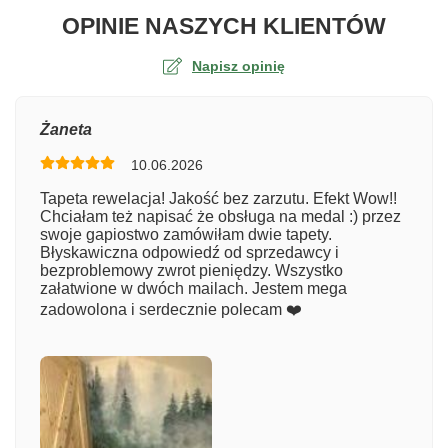
O TA
OPINIE NASZYCH KLIENTÓW
Napisz opinię
Ocena
Żaneta
10.06.2026
Numer zamówienia
Tapeta rewelacja! Jakość bez zarzutu. Efekt Wow!!
Chciałam też napisać że obsługa na medal :) przez
swoje gapiostwo zamówiłam dwie tapety.
Błyskawiczna odpowiedź od sprzedawcy i
Imię
bezproblemowy zwrot pieniędzy. Wszystko
załatwione w dwóch mailach. Jestem mega
zadowolona i serdecznie polecam ❤️
Komentarz