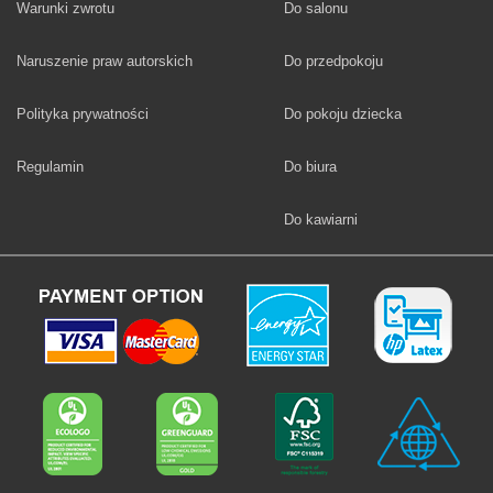
Fototapety
Warunki zwrotu
Do salonu
Fototapety
Naruszenie praw autorskich
Do przedpokoju
Fototapety
Polityka prywatności
Do pokoju dziecka
Fototapety
Regulamin
Do biura
Fototapety
Do kawiarni