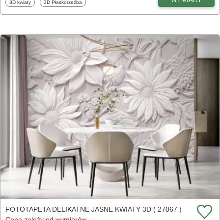
Fototapety
Fototapety
3D kwiaty
3D Płaskorzeźba
FOTOTAPETA DELIKATNE JASNE KWIATY 3D ( 27067 )
Cena zależy od wymiarów