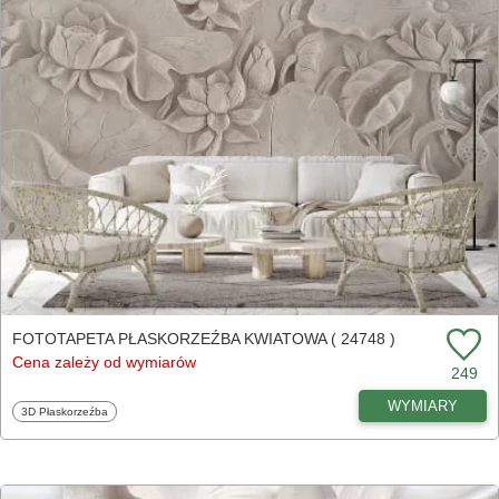
FOTOTAPETA PŁASKORZEŹBA KWIATOWA ( 24748 )
Cena zależy od wymiarów
249
WYMIARY
Fototapety
3D Płaskorzeźba