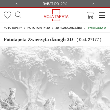
<
>
-20%
BEZPŁATNA WIZUALIZACJA
WYS
NA ŚCIANĘ
ZWIERZĘTA DŻU
FOTOTAPETY
FOTOTAPETY 3D
3D PŁASKORZEŹBA
Fototapeta Zwierzęta dżungli 3D
( Kod: 27177 )