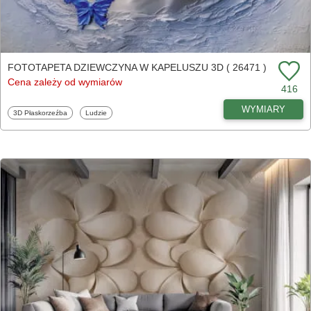
FOTOTAPETA DZIEWCZYNA W KAPELUSZU 3D ( 26471 )
Cena zależy od wymiarów
416
WYMIARY
Fototapety
Fototapety
3D Płaskorzeźba
Ludzie