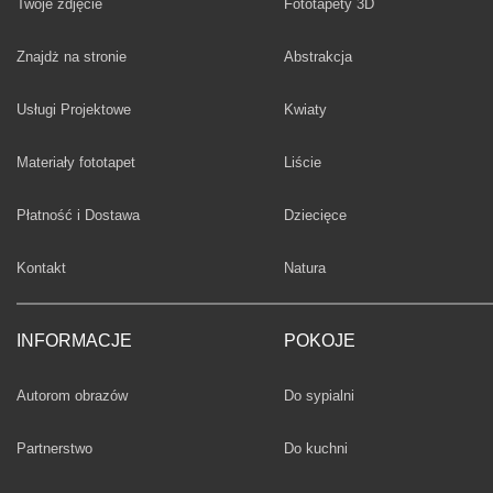
Twoje zdjęcie
Fototapety 3D
Fototapety
Znajdż na stronie
Abstrakcja
Fototapety
Usługi Projektowe
Kwiaty
Fototapety
Materiały fototapet
Liście
Fototapety
Płatność i Dostawa
Dziecięce
Fototapety
Kontakt
Natura
INFORMACJE
POKOJE
Fototapety
Autorom obrazów
Do sypialni
Fototapety
Partnerstwo
Do kuchni