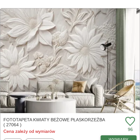
FOTOTAPETA KWIATY BEŻOWE PŁASKORZEŹBA
( 27064 )
96
Cena zależy od wymiarów
WYMIARY