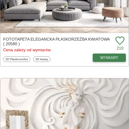
FOTOTAPETA ELEGANCKA PŁASKORZEŹBA KWIATOWA
( 20580 )
210
Cena zależy od wymiarów
WYMIARY
Fototapety
Fototapety
3D Płaskorzeźba
3D kwiaty