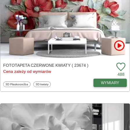
FOTOTAPETA CZERWONE KWIATY ( 23674 )
Cena zależy od wymiarów
488
WYMIARY
Fototapety
Fototapety
3D Płaskorzeźba
3D kwiaty