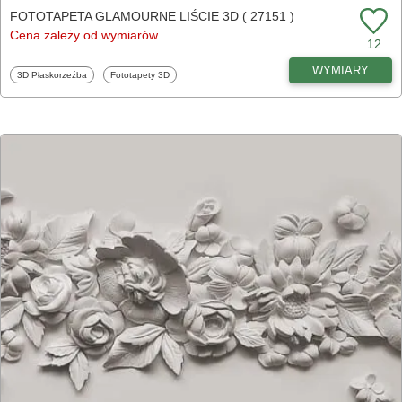
FOTOTAPETA GLAMOURNE LIŚCIE 3D ( 27151 )
Cena zależy od wymiarów
12
WYMIARY
Fototapety
Fototapety
3D Płaskorzeźba
Fototapety 3D