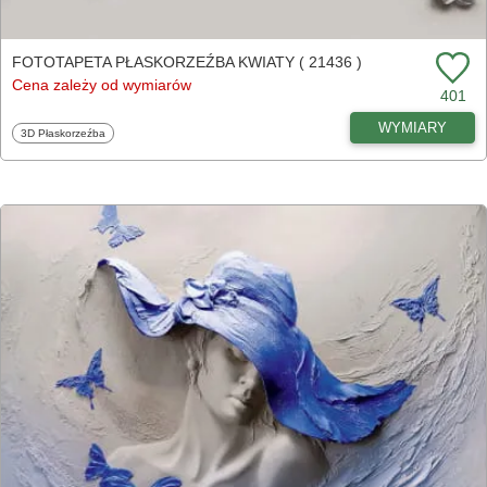
FOTOTAPETA PŁASKORZEŹBA KWIATY ( 21436 )
Cena zależy od wymiarów
401
WYMIARY
Fototapety
3D Płaskorzeźba