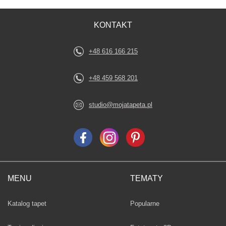
KONTAKT
+48 616 166 215
+48 459 568 201
studio@mojatapeta.pl
MENU
TEMATY
Fototapety
Katalog tapet
Popularne