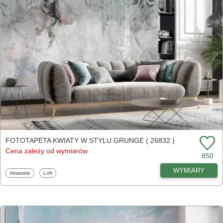
FOTOTAPETA KWIATY W STYLU GRUNGE ( 26832 )
Cena zależy od wymiarów
850
WYMIARY
Fototapety
Fototapety
Akwarele
Loft