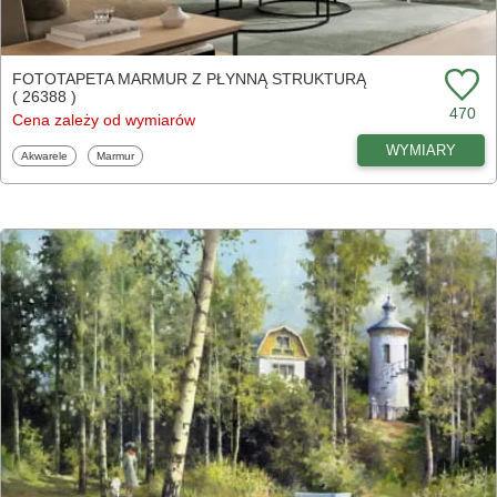
FOTOTAPETA MARMUR Z PŁYNNĄ STRUKTURĄ
( 26388 )
470
Cena zależy od wymiarów
WYMIARY
Fototapety
Fototapety
Akwarele
Marmur