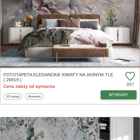
FOTOTAPETA ELEGANCKIE KWIATY NA JASNYM TLE
( 26819 )
897
Cena zależy od wymiarów
WYMIARY
Fototapety
Fototapety
3D kwiaty
Akwarele