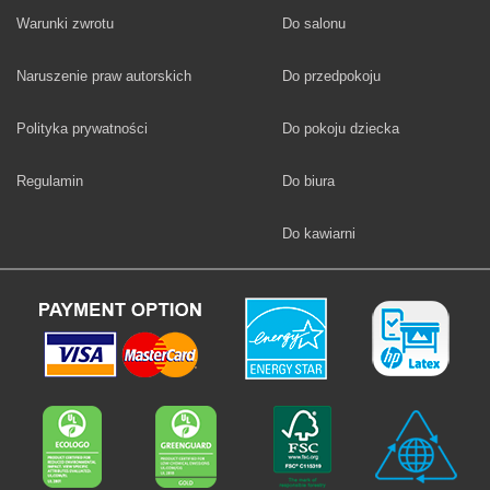
Fototapety
Warunki zwrotu
Do salonu
Fototapety
Naruszenie praw autorskich
Do przedpokoju
Fototapety
Polityka prywatności
Do pokoju dziecka
Fototapety
Regulamin
Do biura
Fototapety
Do kawiarni