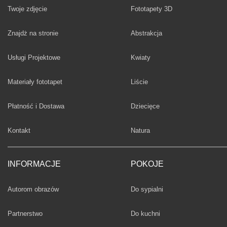
Twoje zdjęcie
Fototapety 3D
Fototapety
Znajdż na stronie
Abstrakcja
Fototapety
Usługi Projektowe
Kwiaty
Fototapety
Materiały fototapet
Liście
Fototapety
Płatność i Dostawa
Dziecięce
Fototapety
Kontakt
Natura
INFORMACJE
POKOJE
Fototapety
Autorom obrazów
Do sypialni
Fototapety
Partnerstwo
Do kuchni