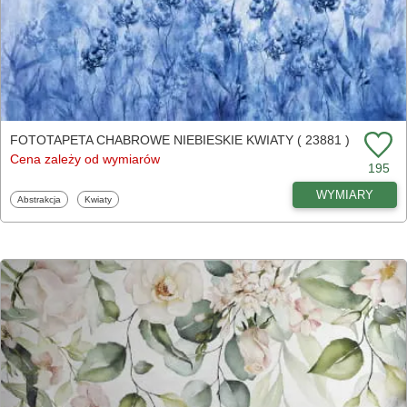
FOTOTAPETA CHABROWE NIEBIESKIE KWIATY ( 23881 )
Cena zależy od wymiarów
195
WYMIARY
Fototapety
Fototapety
Abstrakcja
Kwiaty