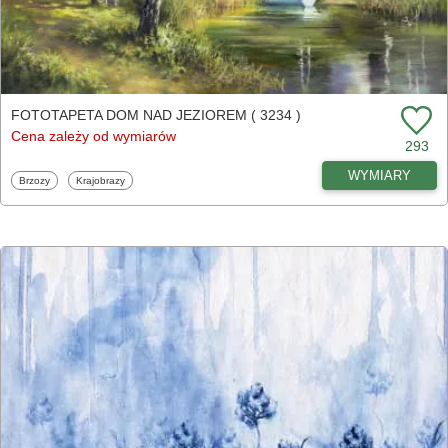
FOTOTAPETA DOM NAD JEZIOREM ( 3234 )
Cena zależy od wymiarów
293
WYMIARY
Fototapety
Fototapety
Brzozy
Krajobrazy