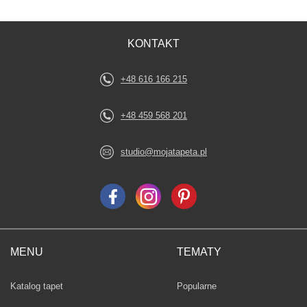
KONTAKT
+48 616 166 215
+48 459 568 201
studio@mojatapeta.pl
MENU
TEMATY
Fototapety
Katalog tapet
Popularne