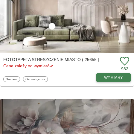
FOTOTAPETA STRESZCZENIE MIASTO ( 25655 )
Cena zależy od wymiarów
982
WYMIARY
Fototapety
Fototapety
Gradient
Geometryczne