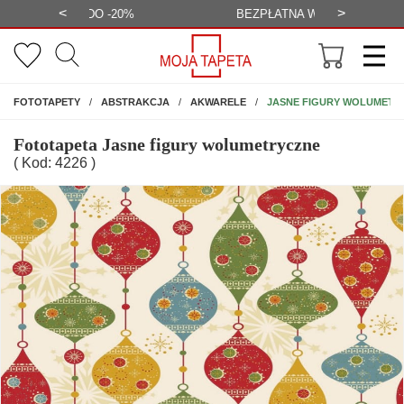
<
>
-20%
BEZPŁATNA WIZUALIZACJA
WYS
NA ŚCIANĘ
JASNE FIGURY WOLUMETR
FOTOTAPETY
ABSTRAKCJA
AKWARELE
Fototapeta Jasne figury wolumetryczne
( Kod: 4226 )