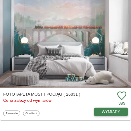
FOTOTAPETA MOST I POCIĄG ( 26831 )
Cena zależy od wymiarów
399
WYMIARY
Fototapety
Fototapety
Akwarele
Gradient