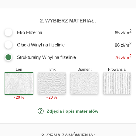
DLA FOTOTAPE
2. WYBIERZ MATERIAŁ:
2
Eko Flizelina
65 zł/m
2
Gładki Winyl na flizelinie
86 zł/m
2
Strukturalny Winyl na flizelinie
76
zł/m
Len
Tynk
Diament
Prowansja
- 20 %
- 20 %
Zdjęcia i opis materiałów
FOTOTAPETY JA
3. CENA ZAMÓWIENIA: