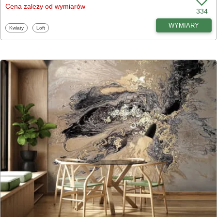
Cena zależy od wymiarów
334
WYMIARY
Fototapety
Fototapety
Kwiaty
Loft