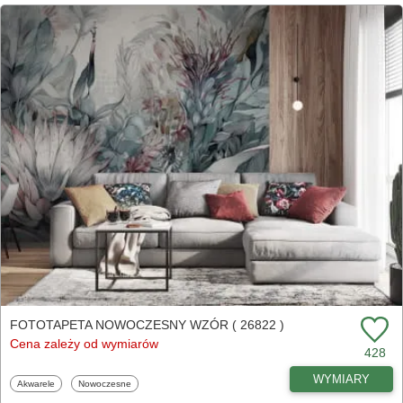
FOTOTAPETA NOWOCZESNY WZÓR ( 26822 )
Cena zależy od wymiarów
428
WYMIARY
Fototapety
Fototapety
Akwarele
Nowoczesne