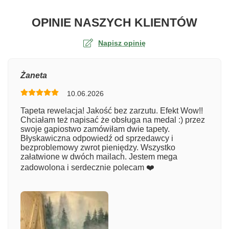
O TA
OPINIE NASZYCH KLIENTÓW
Napisz opinię
Ocena
Żaneta
10.06.2026
Numer zamówienia
Tapeta rewelacja! Jakość bez zarzutu. Efekt Wow!!
Chciałam też napisać że obsługa na medal :) przez
swoje gapiostwo zamówiłam dwie tapety.
Błyskawiczna odpowiedź od sprzedawcy i
Imię
bezproblemowy zwrot pieniędzy. Wszystko
załatwione w dwóch mailach. Jestem mega
zadowolona i serdecznie polecam ❤️
Komentarz