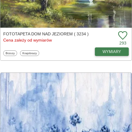
FOTOTAPETA DOM NAD JEZIOREM ( 3234 )
Cena zależy od wymiarów
293
WYMIARY
Fototapety
Fototapety
Brzozy
Krajobrazy