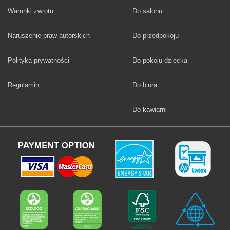
Fototapety
Warunki zwrotu
Do salonu
Fototapety
Naruszenie praw autorskich
Do przedpokoju
Fototapety
Polityka prywatności
Do pokoju dziecka
Fototapety
Regulamin
Do biura
Fototapety
Do kawiarni