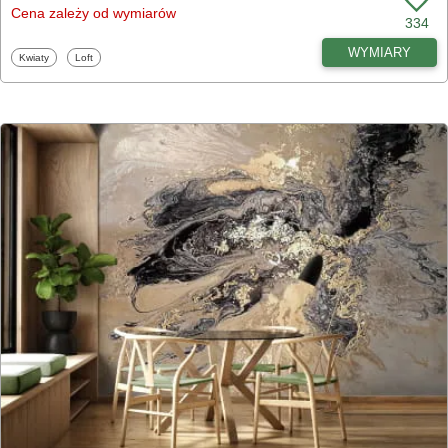
Cena zależy od wymiarów
334
WYMIARY
Fototapety
Fototapety
Kwiaty
Loft