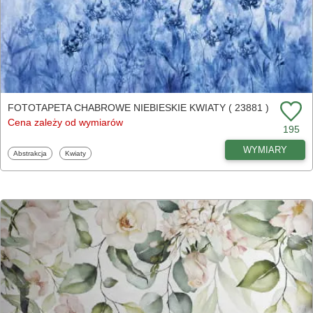
FOTOTAPETA CHABROWE NIEBIESKIE KWIATY ( 23881 )
Cena zależy od wymiarów
195
WYMIARY
Fototapety
Fototapety
Abstrakcja
Kwiaty