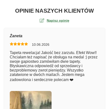
O TA
OPINIE NASZYCH KLIENTÓW
Napisz opinię
Ocena
Żaneta
10.06.2026
Numer zamówienia
Tapeta rewelacja! Jakość bez zarzutu. Efekt Wow!!
Chciałam też napisać że obsługa na medal :) przez
swoje gapiostwo zamówiłam dwie tapety.
Błyskawiczna odpowiedź od sprzedawcy i
Imię
bezproblemowy zwrot pieniędzy. Wszystko
załatwione w dwóch mailach. Jestem mega
zadowolona i serdecznie polecam ❤️
Komentarz