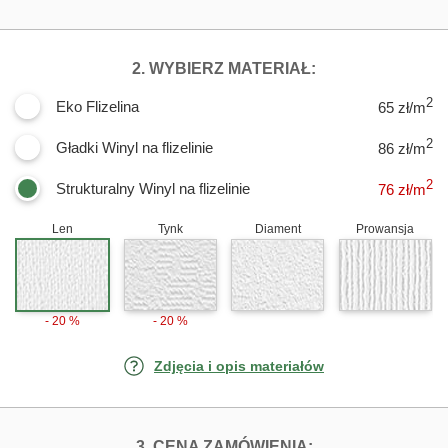
DLA FOTOTAPE
2. WYBIERZ MATERIAŁ:
2
Eko Flizelina
65 zł/m
2
Gładki Winyl na flizelinie
86 zł/m
2
Strukturalny Winyl na flizelinie
76
zł/m
Len
Tynk
Diament
Prowansja
- 20 %
- 20 %
Zdjęcia i opis materiałów
FOTOTAPETY ST
3. CENA ZAMÓWIENIA: