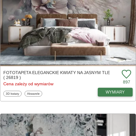
FOTOTAPETA ELEGANCKIE KWIATY NA JASNYM TLE
( 26819 )
897
Cena zależy od wymiarów
WYMIARY
Fototapety
Fototapety
3D kwiaty
Akwarele