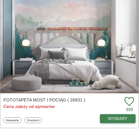
FOTOTAPETA MOST I POCIĄG ( 26831 )
Cena zależy od wymiarów
399
WYMIARY
Fototapety
Fototapety
Akwarele
Gradient