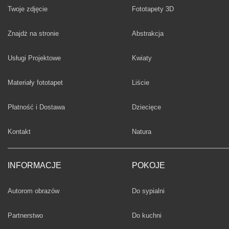
Twoje zdjęcie
Fototapety 3D
Fototapety
Znajdż na stronie
Abstrakcja
Fototapety
Usługi Projektowe
Kwiaty
Fototapety
Materiały fototapet
Liście
Fototapety
Płatność i Dostawa
Dziecięce
Fototapety
Kontakt
Natura
INFORMACJE
POKOJE
Fototapety
Autorom obrazów
Do sypialni
Fototapety
Partnerstwo
Do kuchni