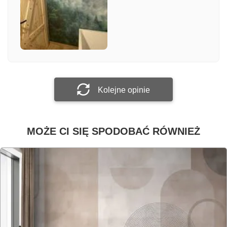
Załącz zdjęcie
Prześlij opinię
Kolejne opinie
MOŻE CI SIĘ SPODOBAĆ RÓWNIEŻ