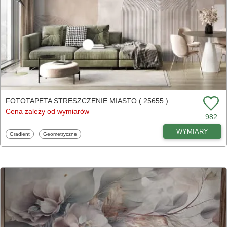
FOTOTAPETA STRESZCZENIE MIASTO ( 25655 )
Cena zależy od wymiarów
982
WYMIARY
Fototapety
Fototapety
Gradient
Geometryczne