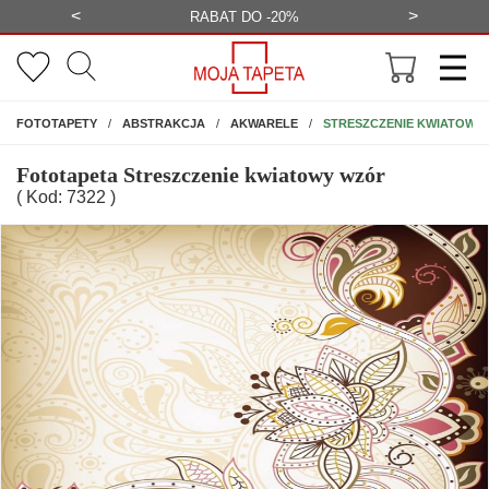
<
>
-20%
BEZPŁATNA WIZUALIZACJA
WYS
NA ŚCIANĘ
STRESZCZENIE KWIATOWY
FOTOTAPETY
ABSTRAKCJA
AKWARELE
Fototapeta Streszczenie kwiatowy wzór
( Kod: 7322 )