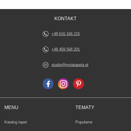
KONTAKT
+48 616 166 215
+48 459 568 201
studio@mojatapeta.pl
MENU
TEMATY
Fototapety
Katalog tapet
Popularne