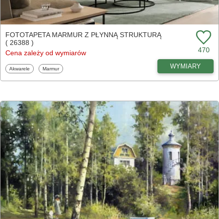
FOTOTAPETA MARMUR Z PŁYNNĄ STRUKTURĄ
( 26388 )
470
Cena zależy od wymiarów
WYMIARY
Fototapety
Fototapety
Akwarele
Marmur