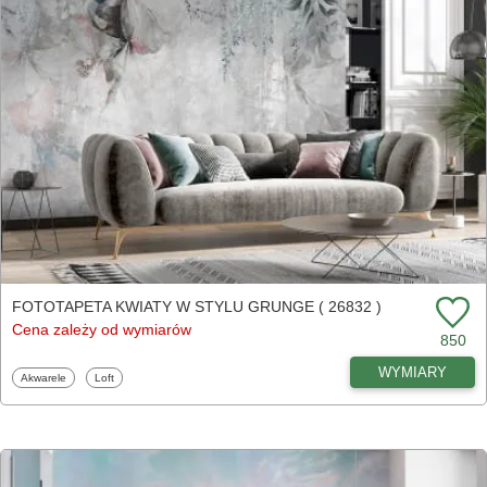
FOTOTAPETA KWIATY W STYLU GRUNGE ( 26832 )
Cena zależy od wymiarów
850
WYMIARY
Fototapety
Fototapety
Akwarele
Loft