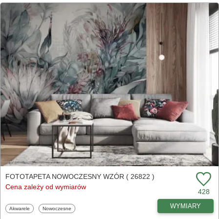
FOTOTAPETA NOWOCZESNY WZÓR ( 26822 )
Cena zależy od wymiarów
428
WYMIARY
Fototapety
Fototapety
Akwarele
Nowoczesne