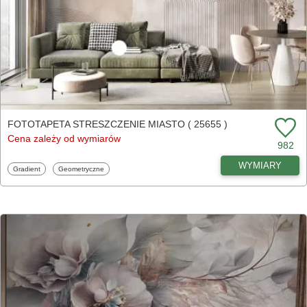
FOTOTAPETA STRESZCZENIE MIASTO ( 25655 )
Cena zależy od wymiarów
982
WYMIARY
Fototapety
Fototapety
Gradient
Geometryczne