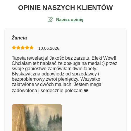
O TA
OPINIE NASZYCH KLIENTÓW
Napisz opinię
Ocena
Żaneta
10.06.2026
Numer zamówienia
Tapeta rewelacja! Jakość bez zarzutu. Efekt Wow!!
Chciałam też napisać że obsługa na medal :) przez
swoje gapiostwo zamówiłam dwie tapety.
Błyskawiczna odpowiedź od sprzedawcy i
Imię
bezproblemowy zwrot pieniędzy. Wszystko
załatwione w dwóch mailach. Jestem mega
zadowolona i serdecznie polecam ❤️
Komentarz