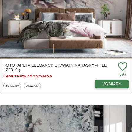
FOTOTAPETA ELEGANCKIE KWIATY NA JASNYM TLE
( 26819 )
897
Cena zależy od wymiarów
WYMIARY
Fototapety
Fototapety
3D kwiaty
Akwarele