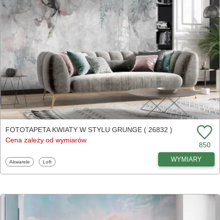
FOTOTAPETA KWIATY W STYLU GRUNGE ( 26832 )
Cena zależy od wymiarów
850
WYMIARY
Fototapety
Fototapety
Akwarele
Loft