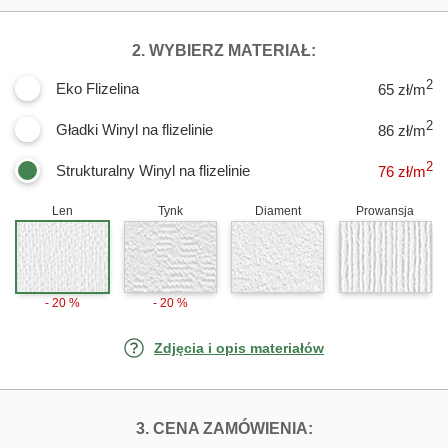
DLA FOTOTAPET
2. WYBIERZ MATERIAŁ:
2
Eko Flizelina
65 zł/m
2
Gładki Winyl na flizelinie
86 zł/m
2
Strukturalny Winyl na flizelinie
76
zł/m
Len
Tynk
Diament
Prowansja
- 20 %
- 20 %
Zdjęcia i opis materiałów
FOTOTAPETY ZŁ
3. CENA ZAMÓWIENIA: