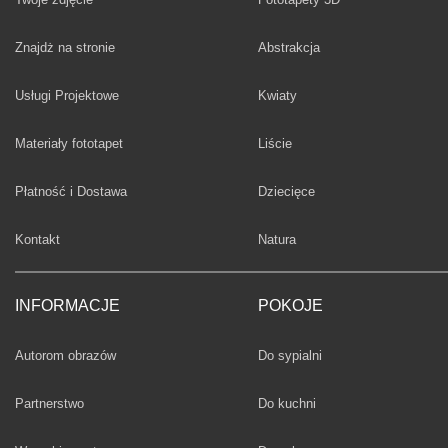
Fototapety
Znajdż na stronie
Abstrakcja
Fototapety
Usługi Projektowe
Kwiaty
Fototapety
Materiały fototapet
Liście
Fototapety
Płatność i Dostawa
Dziecięce
Fototapety
Kontakt
Natura
INFORMACJE
POKOJE
Fototapety
Autorom obrazów
Do sypialni
Fototapety
Partnerstwo
Do kuchni