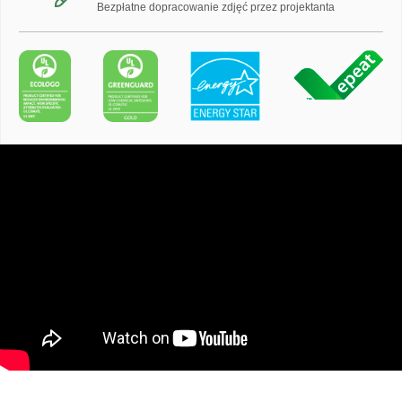
Bezpłatne dopracowanie zdjęć przez projektanta