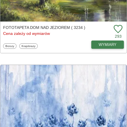
FOTOTAPETA DOM NAD JEZIOREM ( 3234 )
Cena zależy od wymiarów
293
WYMIARY
Fototapety
Fototapety
Brzozy
Krajobrazy