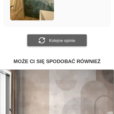
Załącz zdjęcie
Prześlij opinię
Kolejne opinie
MOŻE CI SIĘ SPODOBAĆ RÓWNIEŻ