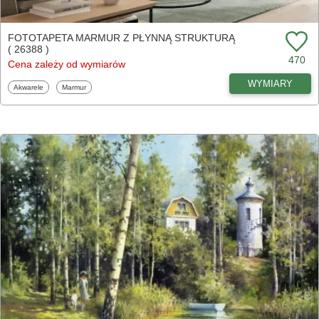
FOTOTAPETA MARMUR Z PŁYNNĄ STRUKTURĄ
( 26388 )
470
Cena zależy od wymiarów
WYMIARY
Fototapety
Fototapety
Akwarele
Marmur