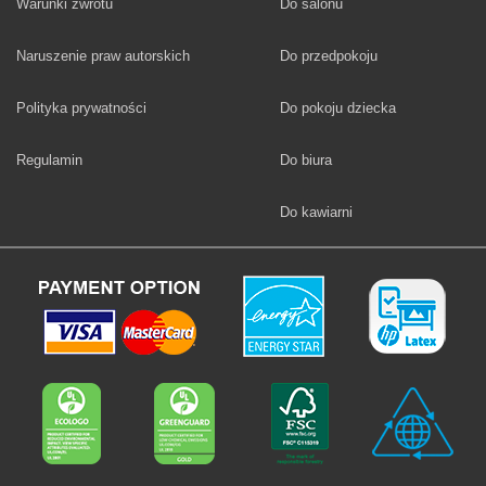
Fototapety
Warunki zwrotu
Do salonu
Fototapety
Naruszenie praw autorskich
Do przedpokoju
Fototapety
Polityka prywatności
Do pokoju dziecka
Fototapety
Regulamin
Do biura
Fototapety
Do kawiarni