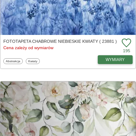
FOTOTAPETA CHABROWE NIEBIESKIE KWIATY ( 23881 )
Cena zależy od wymiarów
195
WYMIARY
Fototapety
Fototapety
Abstrakcja
Kwiaty