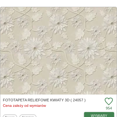
FOTOTAPETA RELIEFOWE KWIATY 3D ( 24057 )
Cena zależy od wymiarów
954
WYMIARY
Fototapety
Fototapety