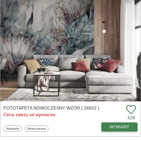
FOTOTAPETA NOWOCZESNY WZÓR ( 26822 )
Cena zależy od wymiarów
428
WYMIARY
Fototapety
Fototapety
Akwarele
Nowoczesne