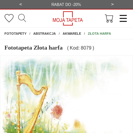
<
>
-20%
BEZPŁATNA WIZUALIZACJA
WYS
NA ŚCIANĘ
ZŁOTA HARFA
FOTOTAPETY
ABSTRAKCJA
AKWARELE
Fototapeta Złota harfa
( Kod: 8079 )