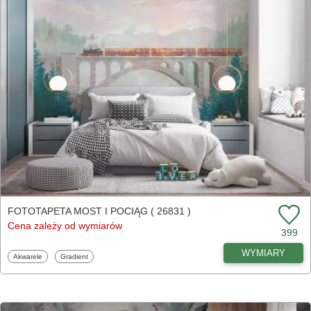
FOTOTAPETA MOST I POCIĄG ( 26831 )
Cena zależy od wymiarów
399
WYMIARY
Fototapety
Fototapety
Akwarele
Gradient