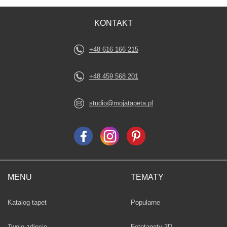
KONTAKT
+48 616 166 215
+48 459 568 201
studio@mojatapeta.pl
MENU
TEMATY
Fototapety
Katalog tapet
Popularne
Twoje zdjęcie
Fototapety 3D