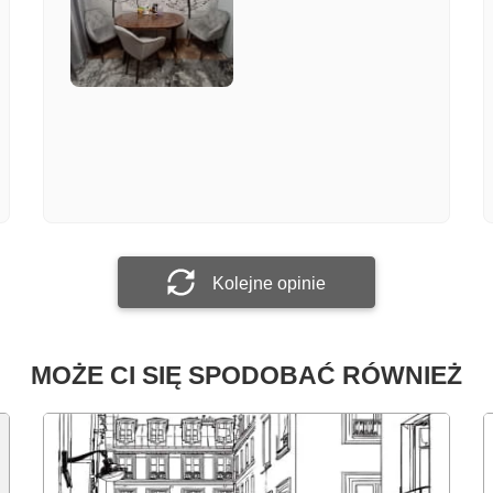
Załącz zdjęcie
Prześlij opinię
Kolejne opinie
MOŻE CI SIĘ SPODOBAĆ RÓWNIEŻ