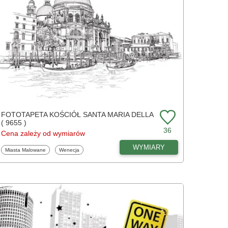
FOTOTAPETA KOŚCIÓŁ SANTA MARIA DELLA
( 9655 )
36
Cena zależy od wymiarów
WYMIARY
Fototapety
Fototapety
Miasta Malowane
Wenecja