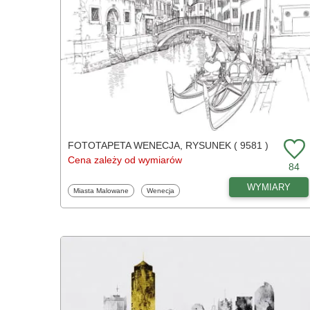
FOTOTAPETA WENECJA, RYSUNEK ( 9581 )
Cena zależy od wymiarów
84
WYMIARY
Fototapety
Fototapety
Miasta Malowane
Wenecja