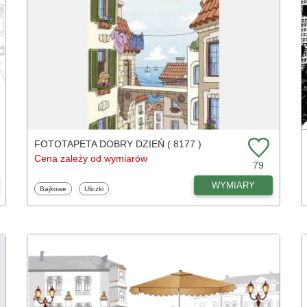
FOTOTAPETA DOBRY DZIEŃ ( 8177 )
Cena zależy od wymiarów
79
WYMIARY
Fototapety
Fototapety
Bajkowe
Uliczki