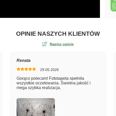
O TA
OPINIE NASZYCH KLIENTÓW
Napisz opinię
na
Renata
29.05.2026
er zamówienia
Gorąco polecam! Fototapeta spełniła
wszystkie oczekiwania. Świetna jakość i
mega szybka realizacja.
entarz