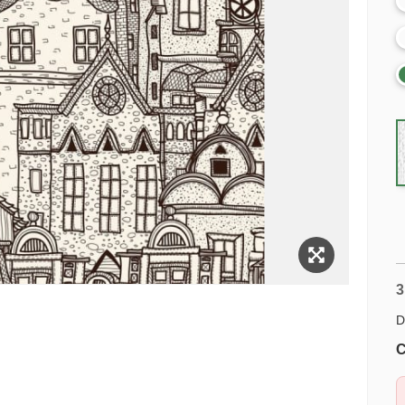
3
D
C