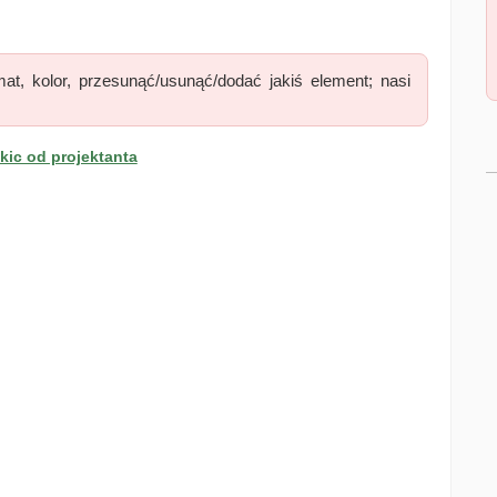
at, kolor, przesunąć/usunąć/dodać jakiś element; nasi
ic od projektanta