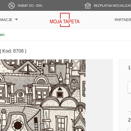
RABAT DO -20%
BEZPŁATNA WIZUALIZA
RMACJE
PARTNE
NKI
( Kod: 8708 )
1
2