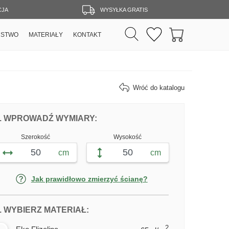
CJA
WYSYŁKA GRATIS
RSTWO
MATERIAŁY
KONTAKT
Wróć do katalogu
DOPASUJ FOTOTAPETĘ WYSOKIE BUDY
FOTOTAPETY WYSOKIE BUDYNK
. WPROWADŹ WYMIARY:
Szerokość
Wysokość
cm
cm
Jak prawidłowo zmierzyć ścianę?
DLA FOTOTAPETY WYSOKIE BUDY
. WYBIERZ MATERIAŁ:
2