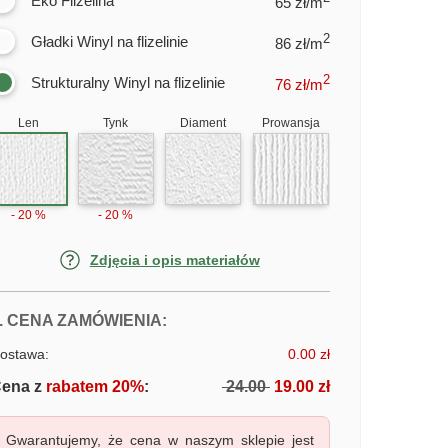
Eko Flizelina
65 zł/m
2
Gładki Winyl na flizelinie
86 zł/m
2
Strukturalny Winyl na flizelinie
76
zł/m
Len
Tynk
Diament
Prowansja
- 20 %
- 20 %
Zdjęcia i opis materiałów
FOTOTAPETY WYSOKIE BUDYNKI
. CENA ZAMÓWIENIA:
ostawa:
0.00 zł
ena z
rabatem 20%
:
24.00
19.00 zł
Gwarantujemy, że cena w naszym sklepie jest