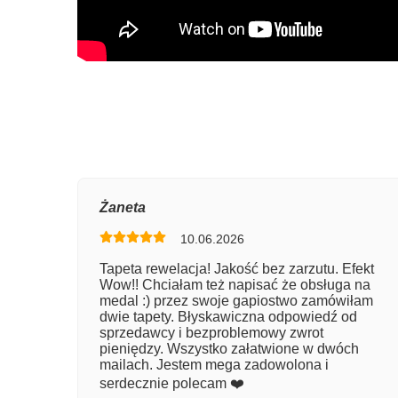
Oce
Żaneta
10.06.2026
Num
Tapeta rewelacja! Jakość bez zarzutu. Efekt
Wow!! Chciałam też napisać że obsługa na
Imię
medal :) przez swoje gapiostwo zamówiłam
dwie tapety. Błyskawiczna odpowiedź od
sprzedawcy i bezproblemowy zwrot
pieniędzy. Wszystko załatwione w dwóch
Kom
mailach. Jestem mega zadowolona i
serdecznie polecam ❤️