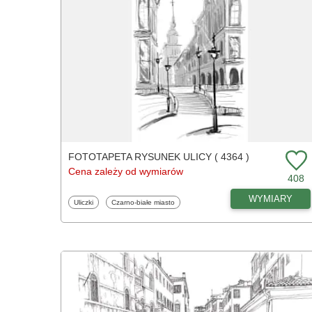
FOTOTAPETA RYSUNEK ULICY ( 4364 )
Cena zależy od wymiarów
408
WYMIARY
Fototapety
Fototapety
Uliczki
Czarno-białe miasto