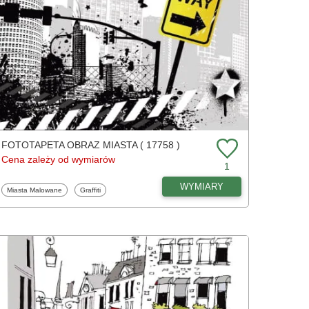
FOTOTAPETA OBRAZ MIASTA ( 17758 )
Cena zależy od wymiarów
1
WYMIARY
Fototapety
Fototapety
Miasta Malowane
Graffiti