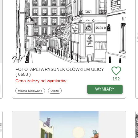
FOTOTAPETA RYSUNEK OŁÓWKIEM ULICY
( 6653 )
192
Cena zależy od wymiarów
WYMIARY
Fototapety
Fototapety
Miasta Malowane
Uliczki