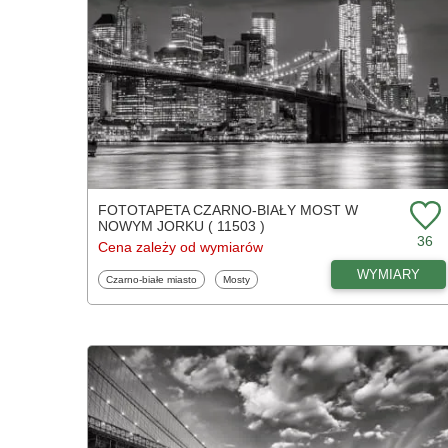
FOTOTAPETA CZARNO-BIAŁY MOST W
NOWYM JORKU ( 11503 )
36
Cena zależy od wymiarów
WYMIARY
Fototapety
Fototapety
Czarno-białe miasto
Mosty