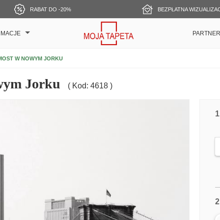
RABAT DO -20%
BEZPŁATNA WIZUALIZA
RMACJE
PARTNE
 MOST W NOWYM JORKU
owym Jorku
( Kod: 4618 )
1
2