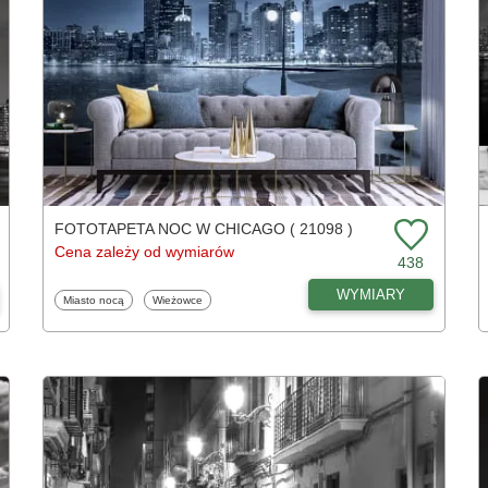
FOTOTAPETA NOC W CHICAGO ( 21098 )
Cena zależy od wymiarów
438
WYMIARY
Fototapety
Fototapety
Miasto nocą
Wieżowce