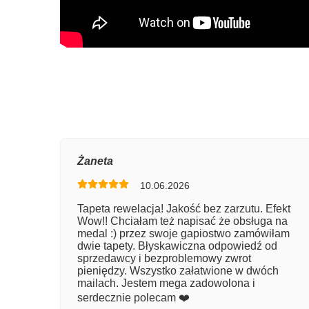
Oce
Żaneta
10.06.2026
Num
Tapeta rewelacja! Jakość bez zarzutu. Efekt
Wow!! Chciałam też napisać że obsługa na
Imię
medal :) przez swoje gapiostwo zamówiłam
dwie tapety. Błyskawiczna odpowiedź od
sprzedawcy i bezproblemowy zwrot
pieniędzy. Wszystko załatwione w dwóch
Kom
mailach. Jestem mega zadowolona i
serdecznie polecam ❤️