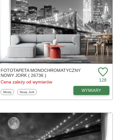
FOTOTAPETA MONOCHROMATYCZNY
NOWY JORK ( 26736 )
128
Cena zależy od wymiarów
WYMIARY
Fototapety
Fototapety
Mosty
Nowy Jork