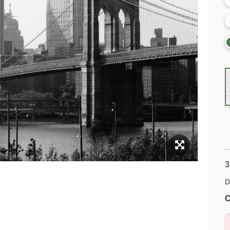
3
D
C