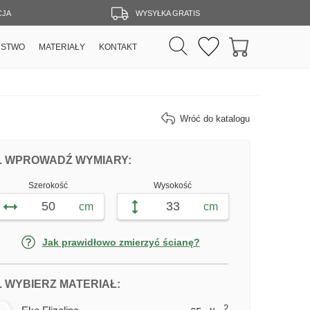
CJA
WYSYŁKA GRATIS
RSTWO
MATERIAŁY
KONTAKT
Wróć do katalogu
DOPASUJ FOTOTAPETĘ WIELKI MOST 
FOTOTAPETY WIELKI MOST W 
. WPROWADŹ WYMIARY:
Szerokość
Wysokość
cm
cm
Jak prawidłowo zmierzyć ścianę?
DLA FOTOTAPETY WIELKI MOST 
. WYBIERZ MATERIAŁ:
2