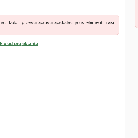
at, kolor, przesunąć/usunąć/dodać jakiś element; nasi
ic od projektanta