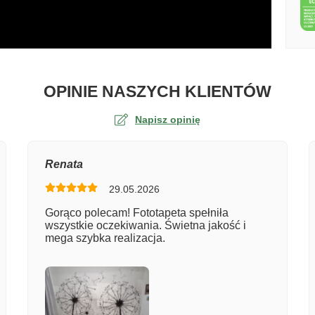
O TA
OPINIE NASZYCH KLIENTÓW
Napisz opinię
na
Renata
29.05.2026
er zamówienia
Gorąco polecam! Fototapeta spełniła
wszystkie oczekiwania. Świetna jakość i
mega szybka realizacja.
entarz