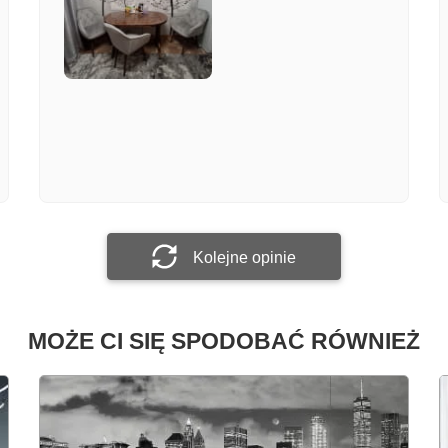
Załącz zdjęcie
Prześlij opinię
Kolejne opinie
MOŻE CI SIĘ SPODOBAĆ RÓWNIEŻ