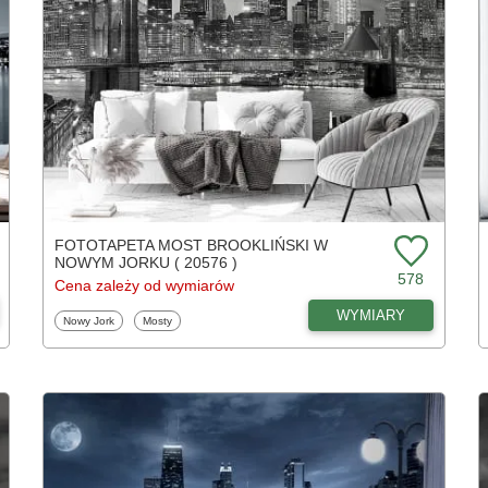
FOTOTAPETA MOST BROOKLIŃSKI W
NOWYM JORKU ( 20576 )
578
Cena zależy od wymiarów
WYMIARY
Fototapety
Fototapety
Nowy Jork
Mosty