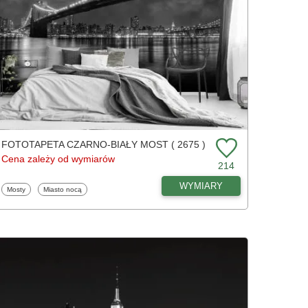
FOTOTAPETA CZARNO-BIAŁY MOST ( 2675 )
Cena zależy od wymiarów
214
WYMIARY
Fototapety
Fototapety
Mosty
Miasto nocą