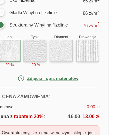
Eko Flizelina
65 zł/m
2
Gładki Winyl na flizelinie
86 zł/m
2
Strukturalny Winyl na flizelinie
76
zł/m
Len
Tynk
Diament
Prowansja
- 20 %
- 20 %
Zdjęcia i opis materiałów
FOTOTAPETY WIELKI MOST W NO
. CENA ZAMÓWIENIA:
ostawa:
0.00 zł
ena z
rabatem 20%
:
16.00
13.00 zł
Gwarantujemy, że cena w naszym sklepie jest