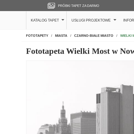
PRÓBKI TAPET ZA DARMO
KATALOG TAPET
USŁUGI PROJEKTOWE
INFO
NA ŚCIANĘ
WIELKI
FOTOTAPETY
MIASTA
CZARNO-BIAŁE MIASTO
Fototapeta Wielki Most w N