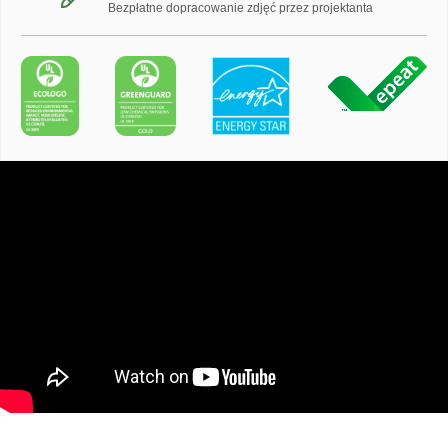
Bezpłatne dopracowanie zdjęć przez projektanta