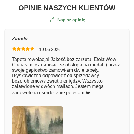
O TA
OPINIE NASZYCH KLIENTÓW
Napisz opinię
Ocena
Żaneta
10.06.2026
Numer zamówienia
Tapeta rewelacja! Jakość bez zarzutu. Efekt Wow!!
Chciałam też napisać że obsługa na medal :) przez
swoje gapiostwo zamówiłam dwie tapety.
Błyskawiczna odpowiedź od sprzedawcy i
Imię
bezproblemowy zwrot pieniędzy. Wszystko
załatwione w dwóch mailach. Jestem mega
zadowolona i serdecznie polecam ❤️
Komentarz