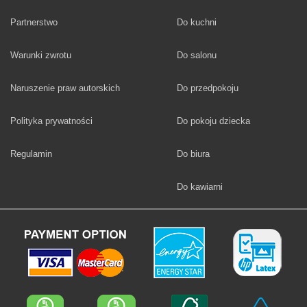
Fototapety
Partnerstwo
Do kuchni
Fototapety
Warunki zwrotu
Do salonu
Fototapety
Naruszenie praw autorskich
Do przedpokoju
Fototapety
Polityka prywatności
Do pokoju dziecka
Fototapety
Regulamin
Do biura
Fototapety
Do kawiarni