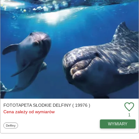
FOTOTAPETA SŁODKIE DELFINY ( 19976 )
Cena zależy od wymiarów
1
WYMIARY
Fototapety
Delfiny