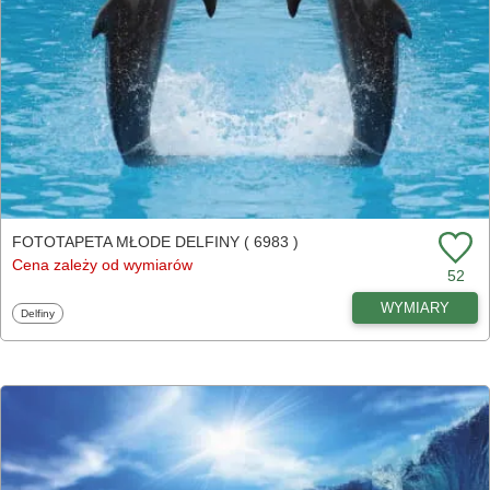
FOTOTAPETA MŁODE DELFINY ( 6983 )
Cena zależy od wymiarów
52
WYMIARY
Fototapety
Delfiny