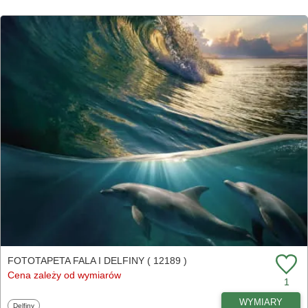
FOTOTAPETA FALA I DELFINY ( 12189 )
Cena zależy od wymiarów
1
WYMIARY
Fototapety
Delfiny