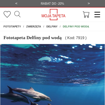
<
>
-20%
BEZPŁATNA WIZUALIZACJA
WYS
NA ŚCIANĘ
DELFINY POD WODĄ
FOTOTAPETY
ZWIERZĘTA
DELFINY
Fototapeta Delfiny pod wodą
( Kod: 7919 )