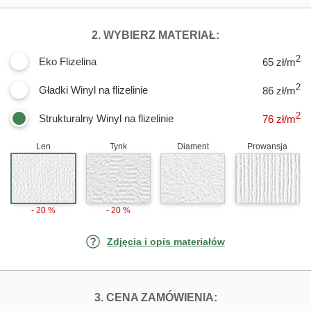
DLA FOTOTAPET
2. WYBIERZ MATERIAŁ:
2
Eko Flizelina
65 zł/m
2
Gładki Winyl na flizelinie
86 zł/m
2
Strukturalny Winyl na flizelinie
76
zł/m
Len
Tynk
Diament
Prowansja
- 20 %
- 20 %
Zdjęcia i opis materiałów
FOTOTAPETY DE
3. CENA ZAMÓWIENIA: