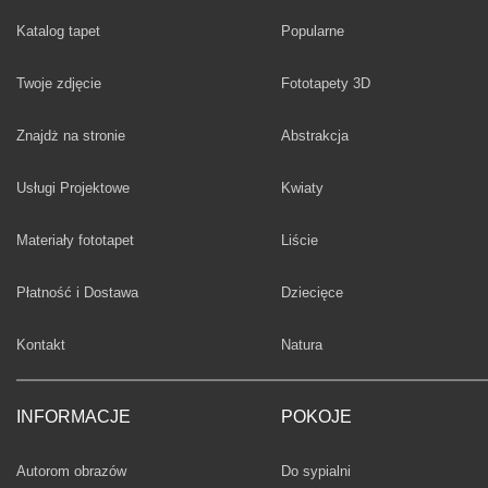
Fototapety
Katalog tapet
Popularne
Twoje zdjęcie
Fototapety 3D
Fototapety
Znajdż na stronie
Abstrakcja
Fototapety
Usługi Projektowe
Kwiaty
Fototapety
Materiały fototapet
Liście
Fototapety
Płatność i Dostawa
Dziecięce
Fototapety
Kontakt
Natura
INFORMACJE
POKOJE
Fototapety
Autorom obrazów
Do sypialni