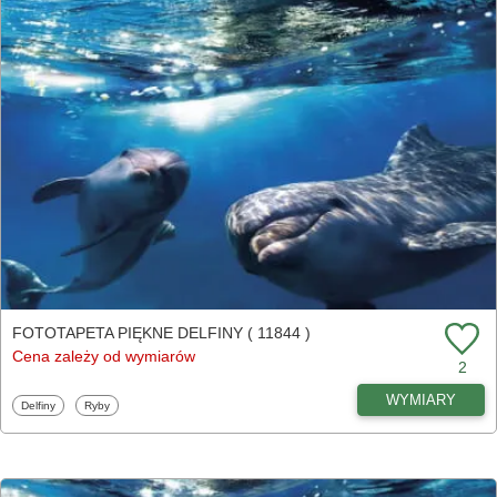
FOTOTAPETA PIĘKNE DELFINY ( 11844 )
Cena zależy od wymiarów
2
WYMIARY
Fototapety
Fototapety
Delfiny
Ryby