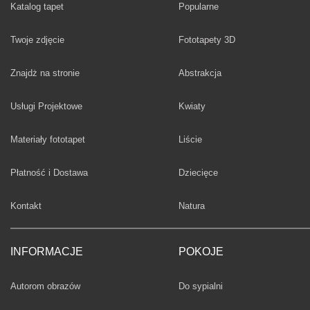
Fototapety
Katalog tapet
Popularne
Twoje zdjęcie
Fototapety 3D
Fototapety
Znajdż na stronie
Abstrakcja
Fototapety
Usługi Projektowe
Kwiaty
Fototapety
Materiały fototapet
Liście
Fototapety
Płatność i Dostawa
Dziecięce
Fototapety
Kontakt
Natura
INFORMACJE
POKOJE
Fototapety
Autorom obrazów
Do sypialni