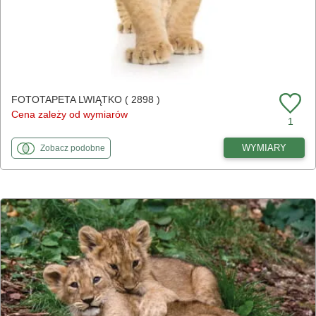
FOTOTAPETA LWIĄTKO ( 2898 )
Cena zależy od wymiarów
1
fototapety
do Lwiątko
WYMIARY
Zobacz
podobne