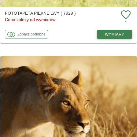
FOTOTAPETA PIĘKNE LWY ( 7929 )
Cena zależy od wymiarów
1
fototapety
do Piękne lwy
WYMIARY
Zobacz
podobne