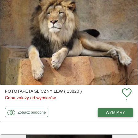
FOTOTAPETA ŚLICZNY LEW ( 13820 )
Cena zależy od wymiarów
1
fototapety
do Śliczny lew
WYMIARY
Zobacz
podobne