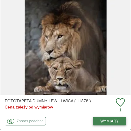
FOTOTAPETA DUMNY LEW I LWICA ( 11878 )
Cena zależy od wymiarów
1
fototapety
do Dumny lew i lwica
WYMIARY
Zobacz
podobne