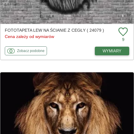
FOTOTAPETA LEW NA ŚCIANIE Z CEGŁY ( 24079 )
Cena zależy od wymiarów
9
fototapety
do Lew na ścianie z cegły
WYMIARY
Zobacz
podobne