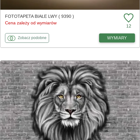
FOTOTAPETA BIAŁE LWY ( 9390 )
Cena zależy od wymiarów
12
fototapety
do Białe lwy
WYMIARY
Zobacz
podobne