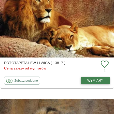
FOTOTAPETA LEW I LWICA ( 13817 )
Cena zależy od wymiarów
1
fototapety
do Lew i lwica
WYMIARY
Zobacz
podobne