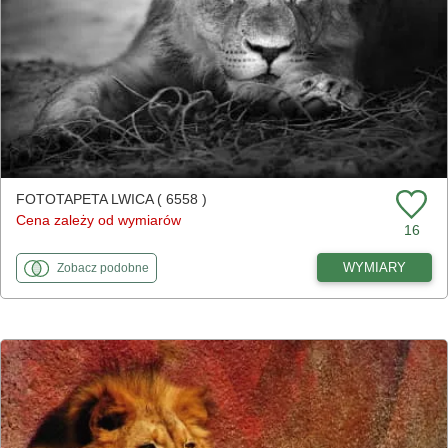
FOTOTAPETA LWICA ( 6558 )
Cena zależy od wymiarów
16
fototapety
do Lwica
WYMIARY
Zobacz
podobne