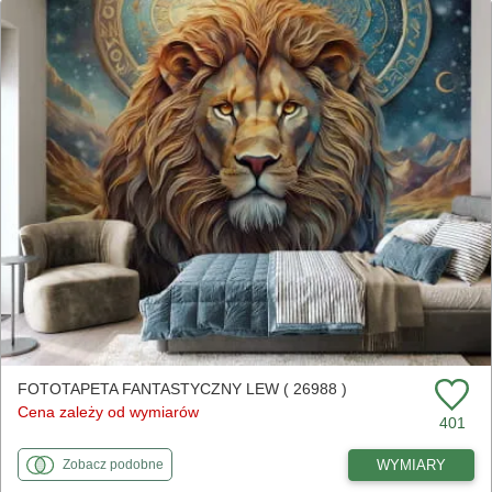
FOTOTAPETA FANTASTYCZNY LEW ( 26988 )
Cena zależy od wymiarów
401
fototapety
do Fantastyczny lew
WYMIARY
Zobacz
podobne