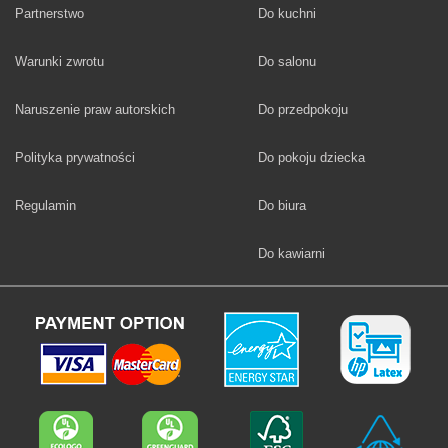
Fototapety
Partnerstwo
Do kuchni
Fototapety
Warunki zwrotu
Do salonu
Fototapety
Naruszenie praw autorskich
Do przedpokoju
Fototapety
Polityka prywatności
Do pokoju dziecka
Fototapety
Regulamin
Do biura
Fototapety
Do kawiarni