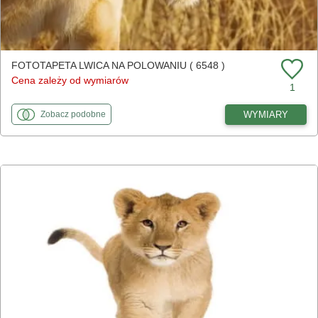
FOTOTAPETA LWICA NA POLOWANIU ( 6548 )
Cena zależy od wymiarów
1
fototapety
do Lwica na polowaniu
WYMIARY
Zobacz
podobne