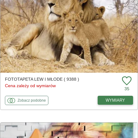
FOTOTAPETA LEW I MŁODE ( 9388 )
Cena zależy od wymiarów
35
fototapety
do Lew i młode
WYMIARY
Zobacz
podobne