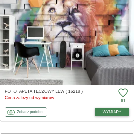
FOTOTAPETA TĘCZOWY LEW ( 16218 )
Cena zależy od wymiarów
61
fototapety
do Tęczowy lew
WYMIARY
Zobacz
podobne