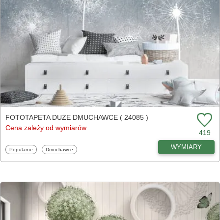
FOTOTAPETA DUŻE DMUCHAWCE ( 24085 )
Cena zależy od wymiarów
419
WYMIARY
Fototapety
Fototapety
Popularne
Dmuchawce