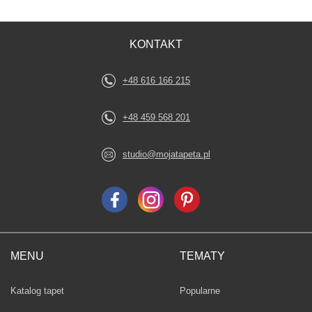
KONTAKT
+48 616 166 215
+48 459 568 201
studio@mojatapeta.pl
MENU
TEMATY
Fototapety
Katalog tapet
Popularne