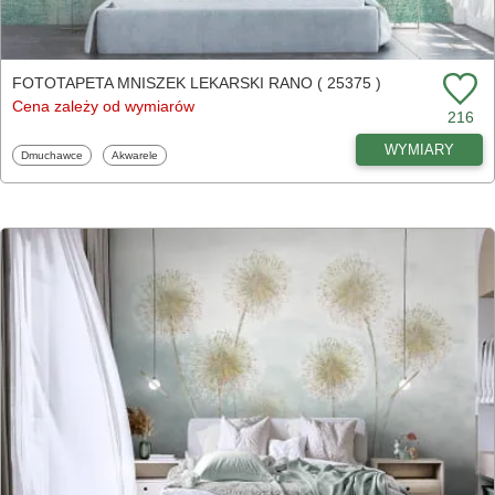
FOTOTAPETA MNISZEK LEKARSKI RANO ( 25375 )
Cena zależy od wymiarów
216
WYMIARY
Fototapety
Fototapety
Dmuchawce
Akwarele