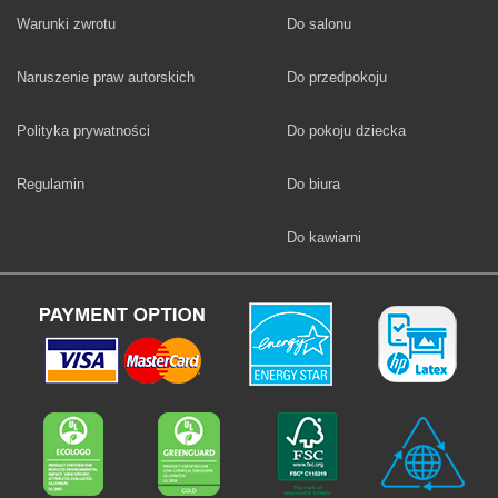
Fototapety
Warunki zwrotu
Do salonu
Fototapety
Naruszenie praw autorskich
Do przedpokoju
Fototapety
Polityka prywatności
Do pokoju dziecka
Fototapety
Regulamin
Do biura
Fototapety
Do kawiarni