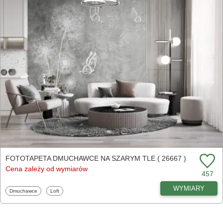
FOTOTAPETA DMUCHAWCE NA SZARYM TLE ( 26667 )
Cena zależy od wymiarów
457
WYMIARY
Fototapety
Fototapety
Dmuchawce
Loft