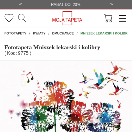
<
>
-20%
BEZPŁATNA WIZUALIZACJA
WYS
NA ŚCIANĘ
MNISZEK LEKARSKI I KOLIBRY
FOTOTAPETY
KWIATY
DMUCHAWCE
Fototapeta Mniszek lekarski i kolibry
( Kod: 9775 )