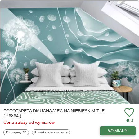
FOTOTAPETA DMUCHAWIEC NA NIEBIESKIM TLE
( 26864 )
463
Cena zależy od wymiarów
WYMIARY
Fototapety
Fototapety
Fototapety 3D
Powiększające wnętrze