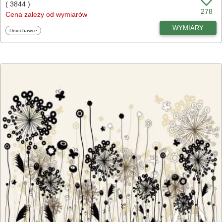
( 3844 )
278
Cena zależy od wymiarów
WYMIARY
Fototapety
Dmuchawce