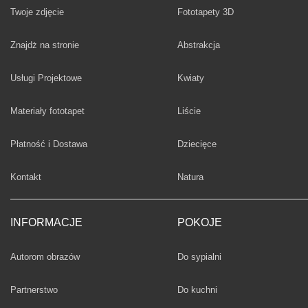
Twoje zdjęcie
Fototapety 3D
Fototapety
Znajdż na stronie
Abstrakcja
Fototapety
Usługi Projektowe
Kwiaty
Fototapety
Materiały fototapet
Liście
Fototapety
Płatność i Dostawa
Dziecięce
Fototapety
Kontakt
Natura
INFORMACJE
POKOJE
Fototapety
Autorom obrazów
Do sypialni
Fototapety
Partnerstwo
Do kuchni