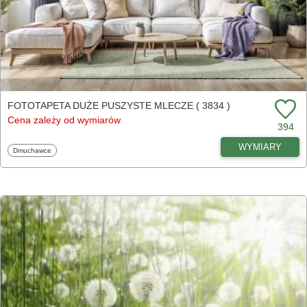
FOTOTAPETA DUŻE PUSZYSTE MLECZE ( 3834 )
Cena zależy od wymiarów
394
WYMIARY
Fototapety
Dmuchawce