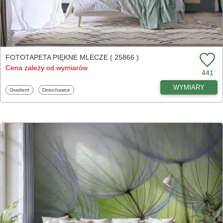
FOTOTAPETA PIĘKNE MLECZE ( 25866 )
Cena zależy od wymiarów
441
WYMIARY
Fototapety
Fototapety
Gradient
Dmuchawce