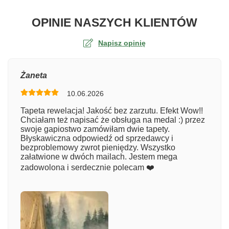
O TA
OPINIE NASZYCH KLIENTÓW
Napisz opinię
Ocena
Żaneta
10.06.2026
Numer zamówienia
Tapeta rewelacja! Jakość bez zarzutu. Efekt Wow!!
Chciałam też napisać że obsługa na medal :) przez
swoje gapiostwo zamówiłam dwie tapety.
Błyskawiczna odpowiedź od sprzedawcy i
Imię
bezproblemowy zwrot pieniędzy. Wszystko
załatwione w dwóch mailach. Jestem mega
zadowolona i serdecznie polecam ❤️
Komentarz