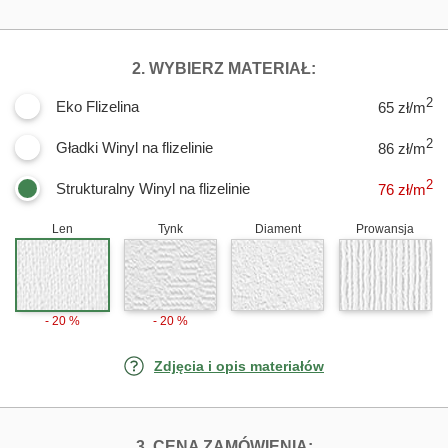
DLA FOTOTAPET
2. WYBIERZ MATERIAŁ:
2
Eko Flizelina
65 zł/m
2
Gładki Winyl na flizelinie
86 zł/m
2
Strukturalny Winyl na flizelinie
76
zł/m
Len
Tynk
Diament
Prowansja
- 20 %
- 20 %
Zdjęcia i opis materiałów
FOTOTAPETY MNI
3. CENA ZAMÓWIENIA: