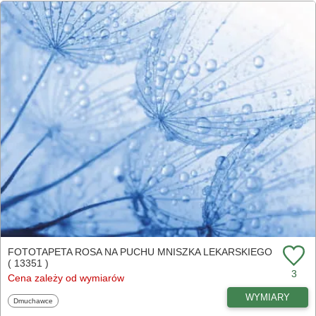
FOTOTAPETA ROSA NA PUCHU MNISZKA LEKARSKIEGO
( 13351 )
3
Cena zależy od wymiarów
WYMIARY
Fototapety
Dmuchawce