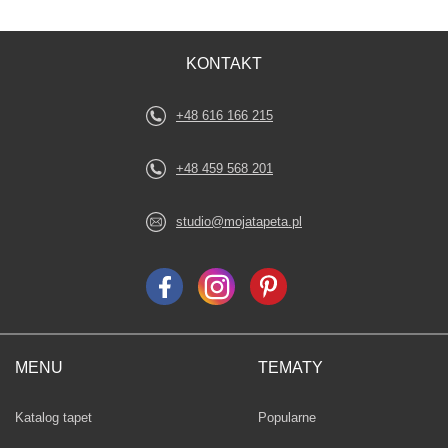
KONTAKT
+48 616 166 215
+48 459 568 201
studio@mojatapeta.pl
MENU
TEMATY
Fototapety
Katalog tapet
Popularne