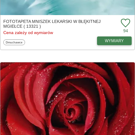
FOTOTAPETA MNISZEK LEKARSKI W BŁĘKITNEJ
MGIEŁCE ( 13321 )
94
Cena zależy od wymiarów
WYMIARY
Fototapety
Dmuchawce