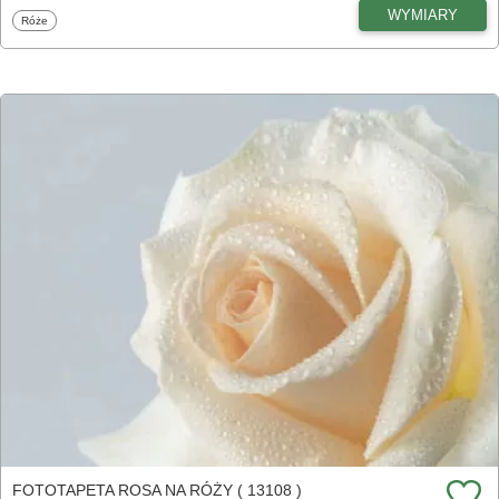
WYMIARY
Fototapety
Róże
FOTOTAPETA ROSA NA RÓŻY ( 13108 )