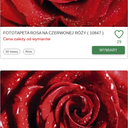
FOTOTAPETA ROSA NA CZERWONEJ RÓŻY ( 10847 )
Cena zależy od wymiarów
29
WYMIARY
Fototapety
Fototapety
3D kwiaty
Róże