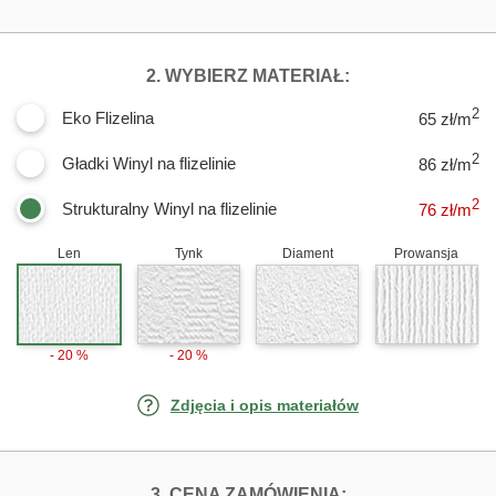
DLA FOTOTAPET
2. WYBIERZ MATERIAŁ:
2
Eko Flizelina
65 zł/m
2
Gładki Winyl na flizelinie
86 zł/m
2
Strukturalny Winyl na flizelinie
76
zł/m
Len
Tynk
Diament
Prowansja
- 20 %
- 20 %
Zdjęcia i opis materiałów
FOTOTAPETY PU
3. CENA ZAMÓWIENIA: