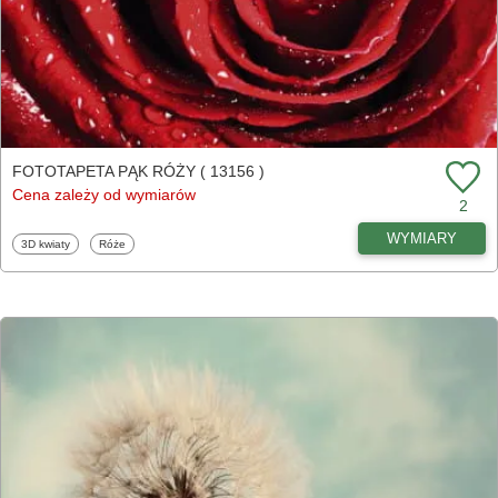
FOTOTAPETA PĄK RÓŻY ( 13156 )
Cena zależy od wymiarów
2
WYMIARY
Fototapety
Fototapety
3D kwiaty
Róże