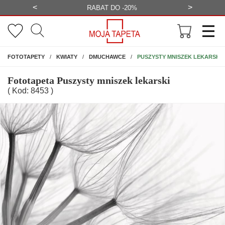
<
>
-20%
BEZPŁATNA WIZUALIZACJA
WYS
NA ŚCIANĘ
PUSZYSTY MNISZEK LEKARSKI
FOTOTAPETY
KWIATY
DMUCHAWCE
Fototapeta Puszysty mniszek lekarski
( Kod: 8453 )