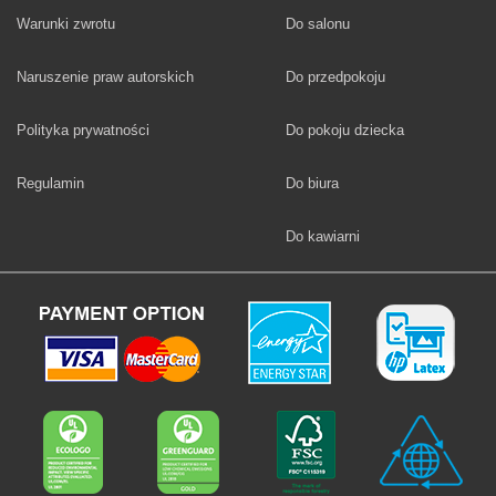
Fototapety
Warunki zwrotu
Do salonu
Fototapety
Naruszenie praw autorskich
Do przedpokoju
Fototapety
Polityka prywatności
Do pokoju dziecka
Fototapety
Regulamin
Do biura
Fototapety
Do kawiarni