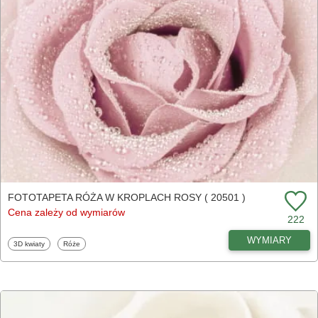
FOTOTAPETA RÓŻA W KROPLACH ROSY ( 20501 )
Cena zależy od wymiarów
222
WYMIARY
Fototapety
Fototapety
3D kwiaty
Róże