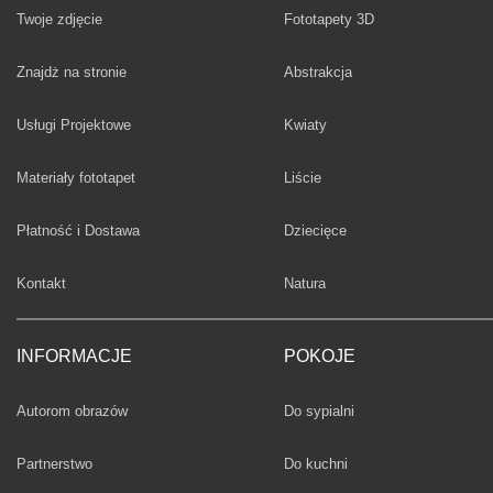
Twoje zdjęcie
Fototapety 3D
Fototapety
Znajdż na stronie
Abstrakcja
Fototapety
Usługi Projektowe
Kwiaty
Fototapety
Materiały fototapet
Liście
Fototapety
Płatność i Dostawa
Dziecięce
Fototapety
Kontakt
Natura
INFORMACJE
POKOJE
Fototapety
Autorom obrazów
Do sypialni
Fototapety
Partnerstwo
Do kuchni