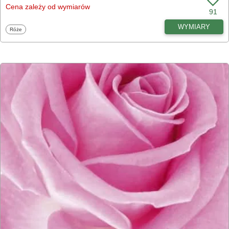
Cena zależy od wymiarów
91
WYMIARY
Fototapety
Róże