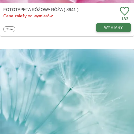
FOTOTAPETA RÓŻOWA RÓŻA ( 8941 )
Cena zależy od wymiarów
183
WYMIARY
Fototapety
Róże