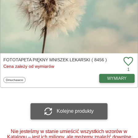
FOTOTAPETA PIĘKNY MNISZEK LEKARSKI ( 8456 )
Cena zależy od wymiarów
1
WYMIARY
Fototapety
Dmuchawce
Kolejne produkty
Nie jesteśmy w stanie umieścić wszystkich wzorów w
Katalogu – jest ich miliony, ale możemy znaleźć dowolne