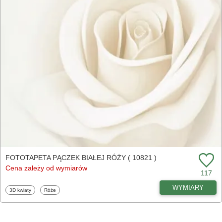
FOTOTAPETA PĄCZEK BIAŁEJ RÓŻY ( 10821 )
Cena zależy od wymiarów
117
WYMIARY
Fototapety
Fototapety
3D kwiaty
Róże