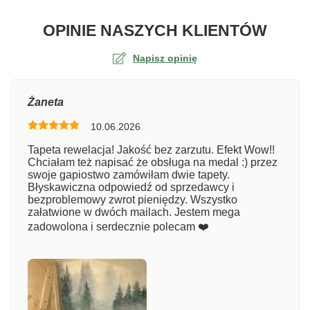
O TA
OPINIE NASZYCH KLIENTÓW
Napisz opinię
Ocena
Żaneta
10.06.2026
Numer zamówienia
Tapeta rewelacja! Jakość bez zarzutu. Efekt Wow!!
Chciałam też napisać że obsługa na medal :) przez
swoje gapiostwo zamówiłam dwie tapety.
Błyskawiczna odpowiedź od sprzedawcy i
Imię
bezproblemowy zwrot pieniędzy. Wszystko
załatwione w dwóch mailach. Jestem mega
zadowolona i serdecznie polecam ❤️
Komentarz