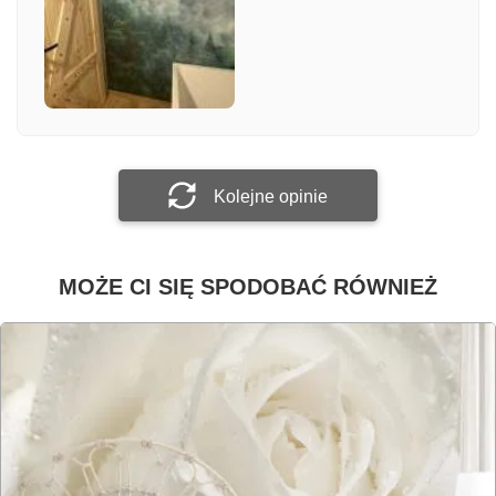
Załącz zdjęcie
Prześlij opinię
Kolejne opinie
MOŻE CI SIĘ SPODOBAĆ RÓWNIEŻ