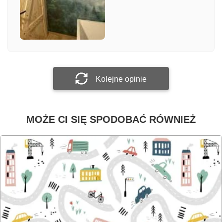
Załącz zdjęcie
Prześlij opinię
Kolejne opinie
MOŻE CI SIĘ SPODOBAĆ RÓWNIEŻ