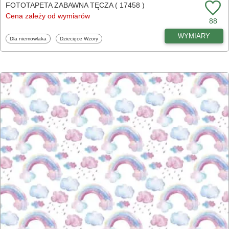
FOTOTAPETA ZABAWNA TĘCZA ( 17458 )
Cena zależy od wymiarów
88
WYMIARY
Fototapety
Fototapety
Dla niemowlaka
Dziecięce Wzory