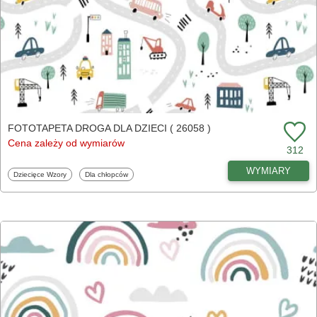
FOTOTAPETA DROGA DLA DZIECI ( 26058 )
Cena zależy od wymiarów
312
WYMIARY
Fototapety
Fototapety
Dziecięce Wzory
Dla chłopców