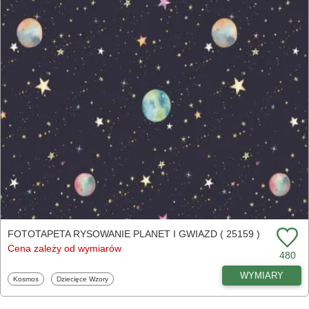
FOTOTAPETA RYSOWANIE PLANET I GWIAZD ( 25159 )
Cena zależy od wymiarów
480
WYMIARY
Fototapety
Fototapety
Kosmos
Dziecięce Wzory