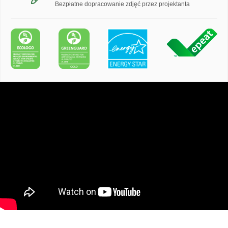
Bezpłatne dopracowanie zdjęć przez projektanta