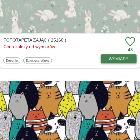
FOTOTAPETA ZAJĄC ( 25160 )
Cena zależy od wymiarów
43
WYMIARY
Fototapety
Fototapety
Desenie
Dziecięce Wzory