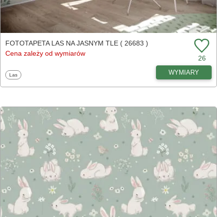
FOTOTAPETA LAS NA JASNYM TLE ( 26683 )
Cena zależy od wymiarów
26
WYMIARY
Fototapety
Las