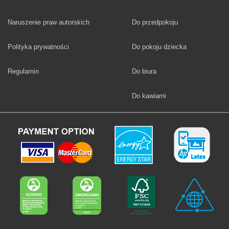
Fototapety
Naruszenie praw autorskich
Do przedpokoju
Fototapety
Polityka prywatności
Do pokoju dziecka
Fototapety
Regulamin
Do biura
Fototapety
Do kawiarni