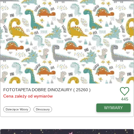
FOTOTAPETA DOBRE DINOZAURY ( 25260 )
Cena zależy od wymiarów
445
WYMIARY
Fototapety
Fototapety
Dziecięce Wzory
Dinozaury