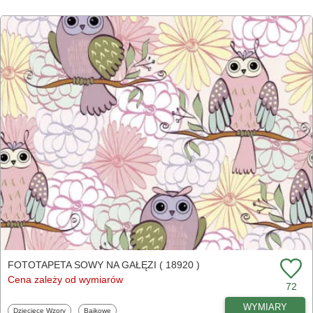
FOTOTAPETA SOWY NA GAŁĘZI ( 18920 )
Cena zależy od wymiarów
72
WYMIARY
Fototapety
Fototapety
Dziecięce Wzory
Bajkowe