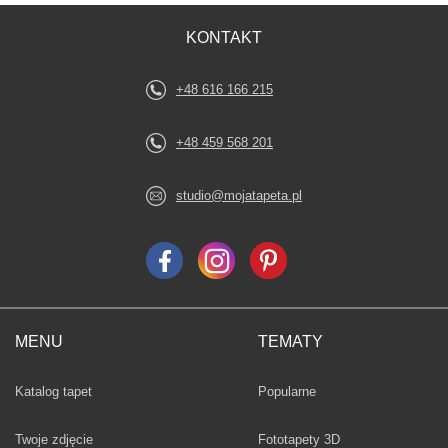
KONTAKT
+48 616 166 215
+48 459 568 201
studio@mojatapeta.pl
MENU
TEMATY
Fototapety
Katalog tapet
Popularne
Twoje zdjęcie
Fototapety 3D