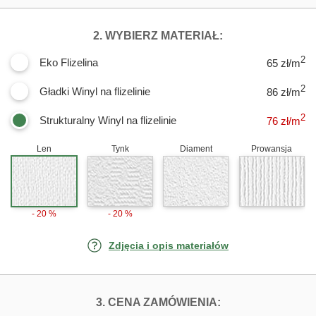
DLA FOTOTAPE
2. WYBIERZ MATERIAŁ:
2
Eko Flizelina
65 zł/m
2
Gładki Winyl na flizelinie
86 zł/m
2
Strukturalny Winyl na flizelinie
76
zł/m
Len
Tynk
Diament
Prowansja
- 20 %
- 20 %
Zdjęcia i opis materiałów
FOTOTAPETY IM
3. CENA ZAMÓWIENIA: