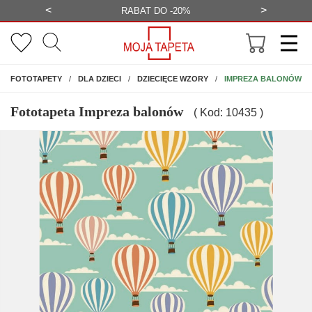
<
>
-20%
BEZPŁATNA WIZUALIZACJA
WYS
NA ŚCIANĘ
IMPREZA BALONÓW
FOTOTAPETY
DLA DZIECI
DZIECIĘCE WZORY
Fototapeta Impreza balonów
( Kod: 10435 )