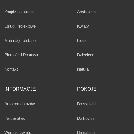
Fototapety
Znajdż na stronie
Abstrakcja
Fototapety
Usługi Projektowe
Kwiaty
Fototapety
Materiały fototapet
Liście
Fototapety
Płatność i Dostawa
Dziecięce
Fototapety
Kontakt
Natura
INFORMACJE
POKOJE
Fototapety
Autorom obrazów
Do sypialni
Fototapety
Partnerstwo
Do kuchni
Fototapety
Warunki zwrotu
Do salonu