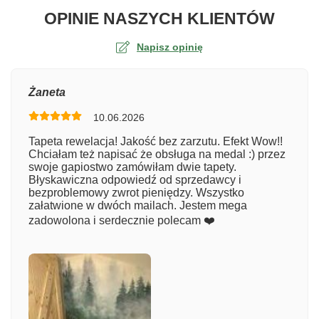
O TA
OPINIE NASZYCH KLIENTÓW
Napisz opinię
Ocena
Żaneta
10.06.2026
Numer zamówienia
Tapeta rewelacja! Jakość bez zarzutu. Efekt Wow!!
Chciałam też napisać że obsługa na medal :) przez
swoje gapiostwo zamówiłam dwie tapety.
Błyskawiczna odpowiedź od sprzedawcy i
Imię
bezproblemowy zwrot pieniędzy. Wszystko
załatwione w dwóch mailach. Jestem mega
zadowolona i serdecznie polecam ❤️
Komentarz