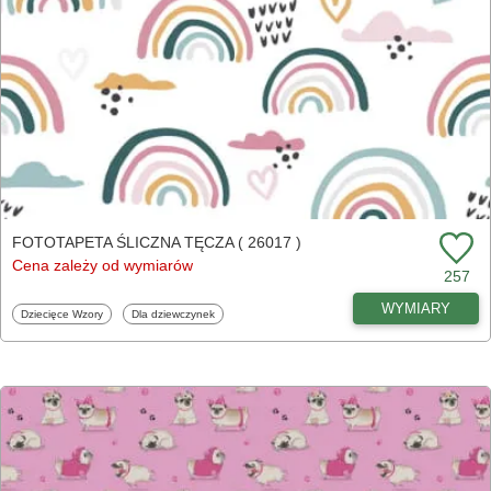
FOTOTAPETA ŚLICZNA TĘCZA ( 26017 )
Cena zależy od wymiarów
257
WYMIARY
Fototapety
Fototapety
Dziecięce Wzory
Dla dziewczynek