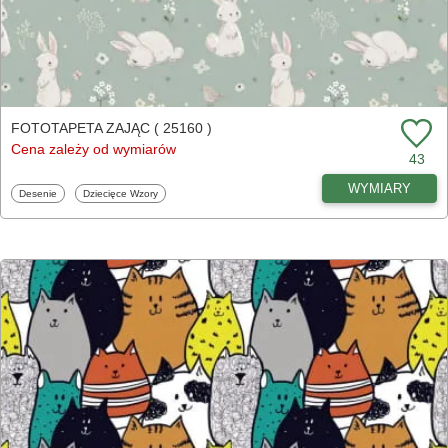
FOTOTAPETA ZAJĄC ( 25160 )
Cena zależy od wymiarów
43
WYMIARY
Fototapety
Fototapety
Desenie
Dziecięce Wzory