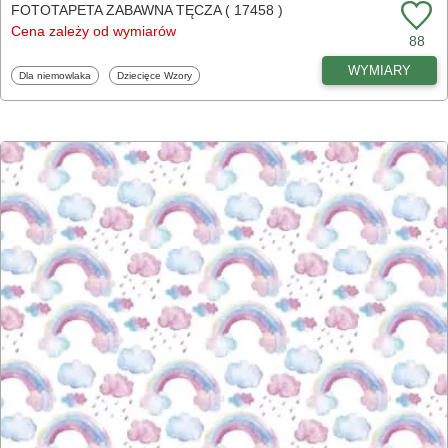
FOTOTAPETA ZABAWNA TĘCZA ( 17458 )
Cena zależy od wymiarów
88
WYMIARY
Fototapety
Fototapety
Dla niemowlaka
Dziecięce Wzory