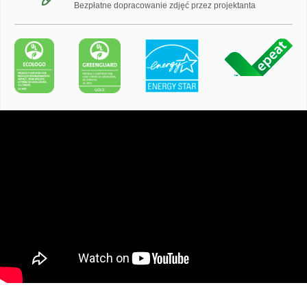
Bezpłatne dopracowanie zdjęć przez projektanta