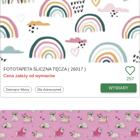
FOTOTAPETA ŚLICZNA TĘCZA ( 26017 )
Cena zależy od wymiarów
257
WYMIARY
Fototapety
Fototapety
Dziecięce Wzory
Dla dziewczynek