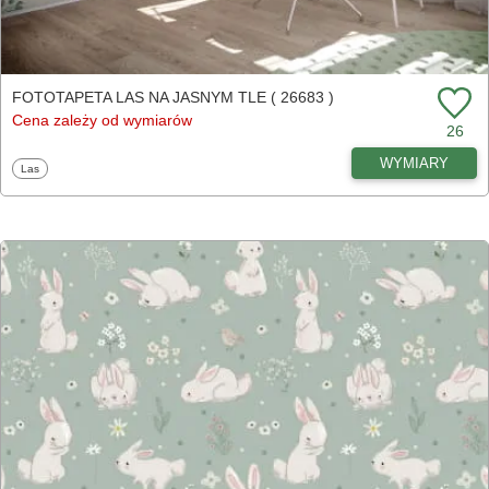
FOTOTAPETA LAS NA JASNYM TLE ( 26683 )
Cena zależy od wymiarów
26
WYMIARY
Fototapety
Las