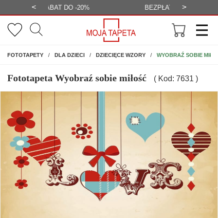
<
>
-20%
BEZPŁATNA WIZUALIZACJA
WYS
NA ŚCIANĘ
WYOBRAŹ SOBIE MIŁO
FOTOTAPETY
DLA DZIECI
DZIECIĘCE WZORY
Fototapeta Wyobraź sobie miłość
( Kod: 7631 )