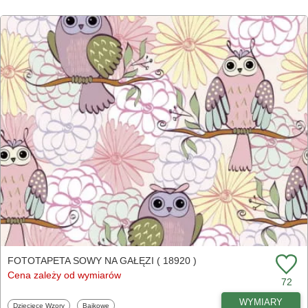
FOTOTAPETA SOWY NA GAŁĘZI ( 18920 )
Cena zależy od wymiarów
72
WYMIARY
Fototapety
Fototapety
Dziecięce Wzory
Bajkowe