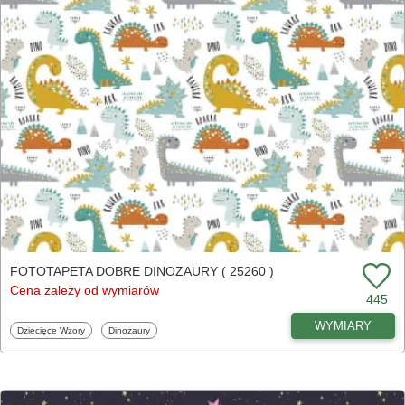
FOTOTAPETA DOBRE DINOZAURY ( 25260 )
Cena zależy od wymiarów
445
WYMIARY
Fototapety
Fototapety
Dziecięce Wzory
Dinozaury