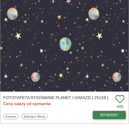
FOTOTAPETA RYSOWANIE PLANET I GWIAZD ( 25159 )
Cena zależy od wymiarów
480
WYMIARY
Fototapety
Fototapety
Kosmos
Dziecięce Wzory