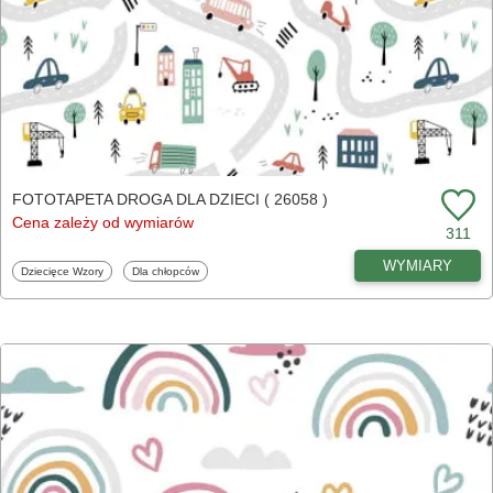
FOTOTAPETA DROGA DLA DZIECI ( 26058 )
Cena zależy od wymiarów
311
WYMIARY
Fototapety
Fototapety
Dziecięce Wzory
Dla chłopców