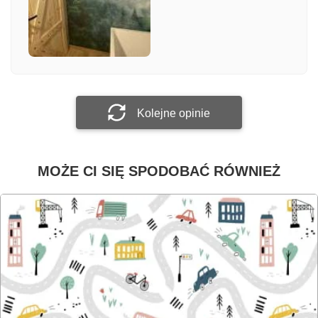
Załącz zdjęcie
Prześlij opinię
Kolejne opinie
MOŻE CI SIĘ SPODOBAĆ RÓWNIEŻ