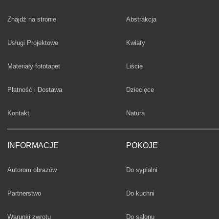
Fototapety
Znajdż na stronie
Abstrakcja
Fototapety
Usługi Projektowe
Kwiaty
Fototapety
Materiały fototapet
Liście
Fototapety
Płatność i Dostawa
Dziecięce
Fototapety
Kontakt
Natura
INFORMACJE
POKOJE
Fototapety
Autorom obrazów
Do sypialni
Fototapety
Partnerstwo
Do kuchni
Fototapety
Warunki zwrotu
Do salonu