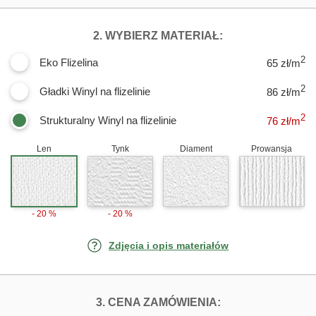
DLA FOTOTAPET
2. WYBIERZ MATERIAŁ:
2
Eko Flizelina
65 zł/m
2
Gładki Winyl na flizelinie
86 zł/m
2
Strukturalny Winyl na flizelinie
76
zł/m
Len
Tynk
Diament
Prowansja
- 20 %
- 20 %
Zdjęcia i opis materiałów
FOTOTAPETY WY
3. CENA ZAMÓWIENIA: