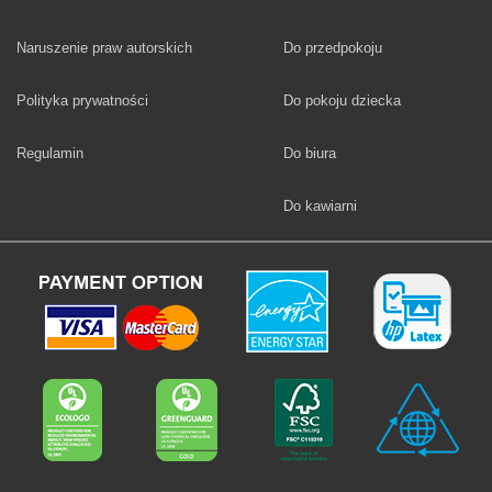
Fototapety
Naruszenie praw autorskich
Do przedpokoju
Fototapety
Polityka prywatności
Do pokoju dziecka
Fototapety
Regulamin
Do biura
Fototapety
Do kawiarni