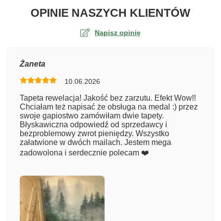
O TA
OPINIE NASZYCH KLIENTÓW
Napisz opinię
Ocena
Żaneta
10.06.2026
Numer zamówienia
Tapeta rewelacja! Jakość bez zarzutu. Efekt Wow!!
Chciałam też napisać że obsługa na medal :) przez
swoje gapiostwo zamówiłam dwie tapety.
Błyskawiczna odpowiedź od sprzedawcy i
Imię
bezproblemowy zwrot pieniędzy. Wszystko
załatwione w dwóch mailach. Jestem mega
zadowolona i serdecznie polecam ❤️
Komentarz