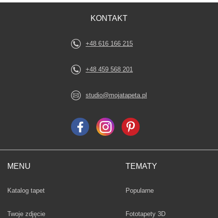
KONTAKT
+48 616 166 215
+48 459 568 201
studio@mojatapeta.pl
MENU
TEMATY
Fototapety
Katalog tapet
Popularne
Twoje zdjęcie
Fototapety 3D