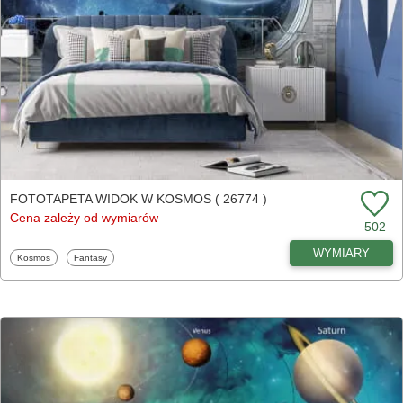
FOTOTAPETA WIDOK W KOSMOS ( 26774 )
Cena zależy od wymiarów
502
WYMIARY
Fototapety
Fototapety
Kosmos
Fantasy