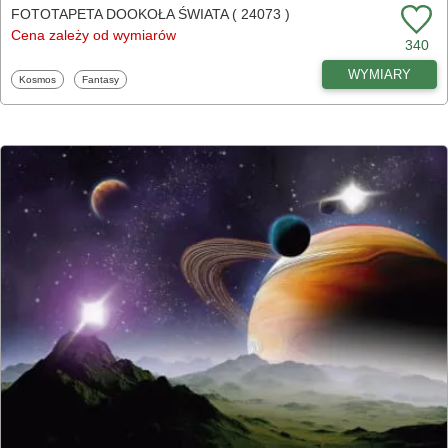
FOTOTAPETA DOOKOŁA ŚWIATA ( 24073 )
Cena zależy od wymiarów
340
WYMIARY
Fototapety
Fototapety
Kosmos
Fantasy