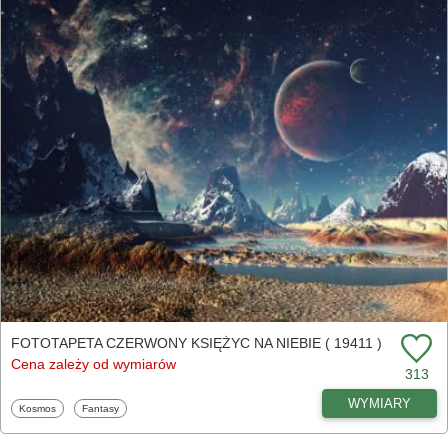
FOTOTAPETA CZERWONY KSIĘŻYC NA NIEBIE ( 19411 )
Cena zależy od wymiarów
313
WYMIARY
Fototapety
Fototapety
Kosmos
Fantasy