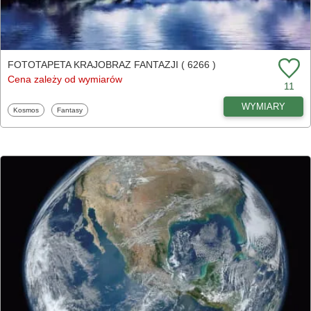
FOTOTAPETA KRAJOBRAZ FANTAZJI ( 6266 )
Cena zależy od wymiarów
11
WYMIARY
Fototapety
Fototapety
Kosmos
Fantasy