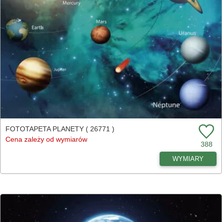
FOTOTAPETA PLANETY ( 26771 )
Cena zależy od wymiarów
388
WYMIARY