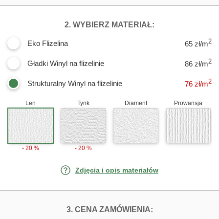
DLA FOTOTAPE
2. WYBIERZ MATERIAŁ:
2
Eko Flizelina
65 zł/m
2
Gładki Winyl na flizelinie
86 zł/m
2
Strukturalny Winyl na flizelinie
76
zł/m
Len
Tynk
Diament
Prowansja
- 20 %
- 20 %
Zdjęcia i opis materiałów
FOTOTAPETY K
3. CENA ZAMÓWIENIA: