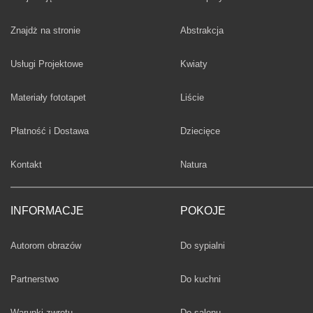
Fototapety
Znajdż na stronie
Abstrakcja
Fototapety
Usługi Projektowe
Kwiaty
Fototapety
Materiały fototapet
Liście
Fototapety
Płatność i Dostawa
Dziecięce
Fototapety
Kontakt
Natura
INFORMACJE
POKOJE
Fototapety
Autorom obrazów
Do sypialni
Fototapety
Partnerstwo
Do kuchni
Fototapety
Warunki zwrotu
Do salonu