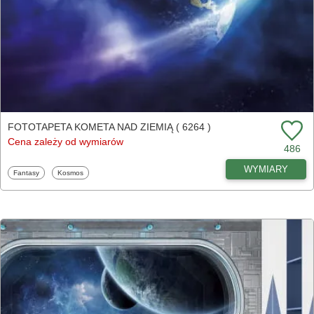
FOTOTAPETA KOMETA NAD ZIEMIĄ ( 6264 )
Cena zależy od wymiarów
486
WYMIARY
Fototapety
Fototapety
Fantasy
Kosmos