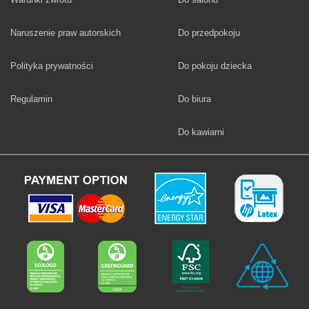
Fototapety
Naruszenie praw autorskich
Do przedpokoju
Fototapety
Polityka prywatności
Do pokoju dziecka
Fototapety
Regulamin
Do biura
Fototapety
Do kawiarni