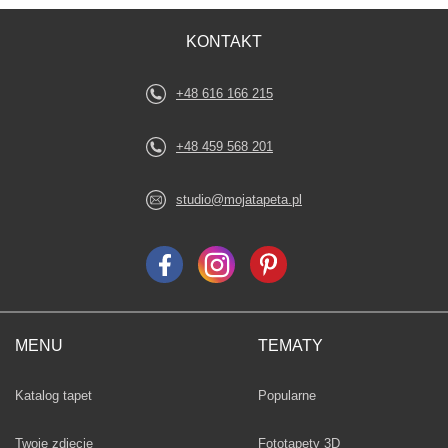
KONTAKT
+48 616 166 215
+48 459 568 201
studio@mojatapeta.pl
MENU
TEMATY
Fototapety
Katalog tapet
Popularne
Twoje zdjęcie
Fototapety 3D