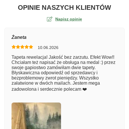
O TA
OPINIE NASZYCH KLIENTÓW
Napisz opinię
Ocena
Żaneta
10.06.2026
Numer zamówienia
Tapeta rewelacja! Jakość bez zarzutu. Efekt Wow!!
Chciałam też napisać że obsługa na medal :) przez
swoje gapiostwo zamówiłam dwie tapety.
Błyskawiczna odpowiedź od sprzedawcy i
Imię
bezproblemowy zwrot pieniędzy. Wszystko
załatwione w dwóch mailach. Jestem mega
zadowolona i serdecznie polecam ❤️
Komentarz