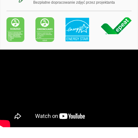
Bezpłatne dopracowanie zdjęć przez projektanta