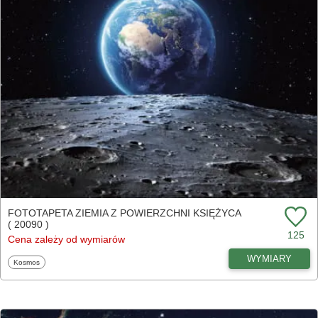
FOTOTAPETA ZIEMIA Z POWIERZCHNI KSIĘŻYCA
( 20090 )
125
Cena zależy od wymiarów
WYMIARY
Fototapety
Kosmos