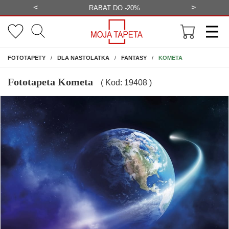
<
>
-20%
BEZPŁATNA WIZUALIZACJA
WYS
NA ŚCIANĘ
KOMETA
FOTOTAPETY
DLA NASTOLATKA
FANTASY
Fototapeta Kometa
( Kod: 19408 )