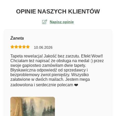
O TA
OPINIE NASZYCH KLIENTÓW
Napisz opinię
Ocena
Żaneta
10.06.2026
Numer zamówienia
Tapeta rewelacja! Jakość bez zarzutu. Efekt Wow!!
Chciałam też napisać że obsługa na medal :) przez
swoje gapiostwo zamówiłam dwie tapety.
Błyskawiczna odpowiedź od sprzedawcy i
Imię
bezproblemowy zwrot pieniędzy. Wszystko
załatwione w dwóch mailach. Jestem mega
zadowolona i serdecznie polecam ❤️
Komentarz