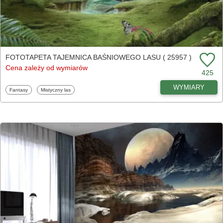
FOTOTAPETA TAJEMNICA BAŚNIOWEGO LASU ( 25957 )
Cena zależy od wymiarów
425
WYMIARY
Fototapety
Fototapety
Fantasy
Mistyczny las