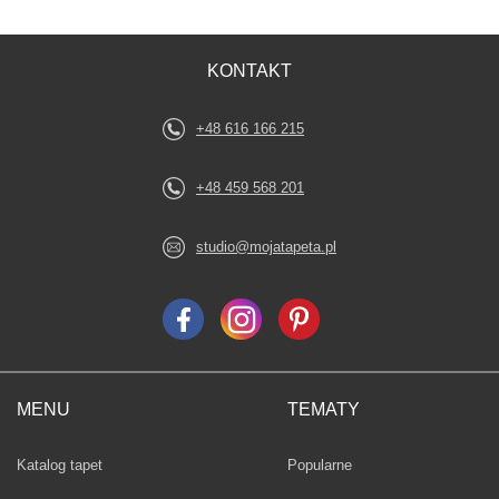
KONTAKT
+48 616 166 215
+48 459 568 201
studio@mojatapeta.pl
MENU
TEMATY
Fototapety
Katalog tapet
Popularne