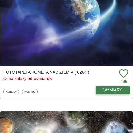
FOTOTAPETA KOMETA NAD ZIEMIĄ ( 6264 )
Cena zależy od wymiarów
486
WYMIARY
Fototapety
Fototapety
Fantasy
Kosmos