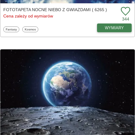
FOTOTAPETA NOCNE NIEBO Z GWIAZDAMI ( 6265 )
Cena zależy od wymiarów
344
WYMIARY
Fototapety
Fototapety
Fantasy
Kosmos