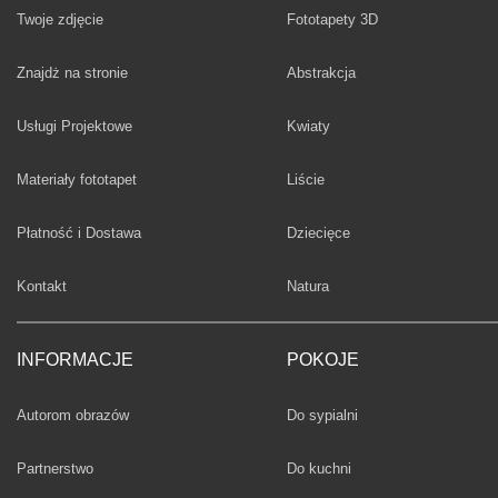
Twoje zdjęcie
Fototapety 3D
Fototapety
Znajdż na stronie
Abstrakcja
Fototapety
Usługi Projektowe
Kwiaty
Fototapety
Materiały fototapet
Liście
Fototapety
Płatność i Dostawa
Dziecięce
Fototapety
Kontakt
Natura
INFORMACJE
POKOJE
Fototapety
Autorom obrazów
Do sypialni
Fototapety
Partnerstwo
Do kuchni