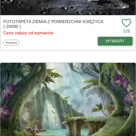
FOTOTAPETA ZIEMIA Z POWIERZCHNI KSIĘŻYCA
( 20090 )
125
Cena zależy od wymiarów
WYMIARY
Fototapety
Kosmos