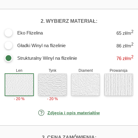
DLA FOTOTAPE
2. WYBIERZ MATERIAŁ:
2
Eko Flizelina
65 zł/m
2
Gładki Winyl na flizelinie
86 zł/m
2
Strukturalny Winyl na flizelinie
76
zł/m
Len
Tynk
Diament
Prowansja
- 20 %
- 20 %
Zdjęcia i opis materiałów
FOTOTAPETY KO
3. CENA ZAMÓWIENIA: