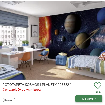
FOTOTAPETA KOSMOS I PLANETY ( 26682 )
Cena zależy od wymiarów
314
WYMIARY
Fototapety
Kosmos