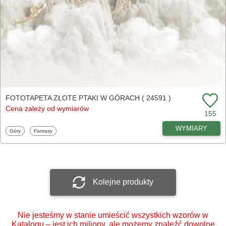
FOTOTAPETA ZŁOTE PTAKI W GÓRACH ( 24591 )
Cena zależy od wymiarów
155
WYMIARY
Fototapety
Fototapety
Góry
Fantasy
Kolejne produkty
Nie jesteśmy w stanie umieścić wszystkich wzorów w
Katalogu – jest ich miliony, ale możemy znaleźć dowolne