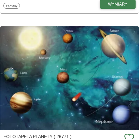
WYMIARY
Fototapety
Fantasy
FOTOTAPETA PLANETY ( 26771 )