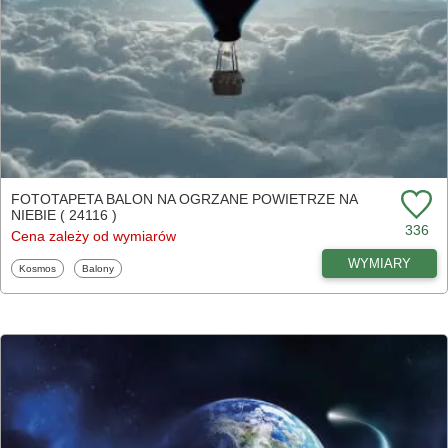
FOTOTAPETA BALON NA OGRZANE POWIETRZE NA
NIEBIE ( 24116 )
336
Cena zależy od wymiarów
WYMIARY
Fototapety
Fototapety
Kosmos
Balony