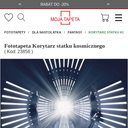
<
>
-20%
BEZPŁATNA WIZUALIZACJA
WYS
NA ŚCIANĘ
KORYTARZ STATKU KOS
FOTOTAPETY
DLA NASTOLATKA
FANTASY
Fototapeta Korytarz statku kosmicznego
( Kod: 23856 )