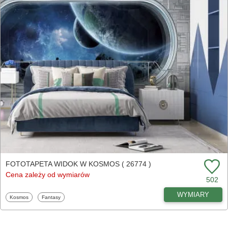
FOTOTAPETA WIDOK W KOSMOS ( 26774 )
Cena zależy od wymiarów
502
WYMIARY
Fototapety
Fototapety
Kosmos
Fantasy