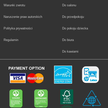
Fototapety
Warunki zwrotu
Do salonu
Fototapety
Naruszenie praw autorskich
Do przedpokoju
Fototapety
Polityka prywatności
Do pokoju dziecka
Fototapety
Regulamin
Do biura
Fototapety
Do kawiarni