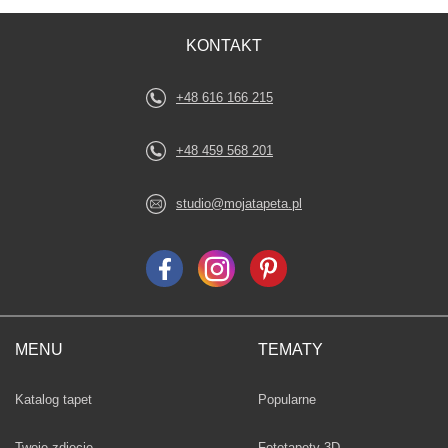
KONTAKT
+48 616 166 215
+48 459 568 201
studio@mojatapeta.pl
MENU
TEMATY
Fototapety
Katalog tapet
Popularne
Twoje zdjęcie
Fototapety 3D