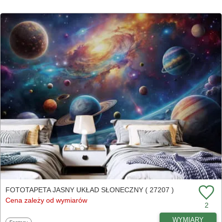
FOTOTAPETA JASNY UKŁAD SŁONECZNY ( 27207 )
Cena zależy od wymiarów
2
WYMIARY
Fototapety