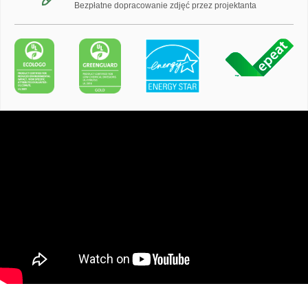
Bezpłatne dopracowanie zdjęć przez projektanta