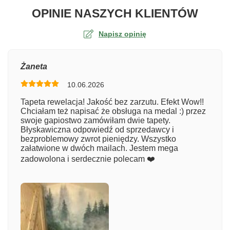
O TA
OPINIE NASZYCH KLIENTÓW
Napisz opinię
Ocena
Żaneta
10.06.2026
Numer zamówienia
Tapeta rewelacja! Jakość bez zarzutu. Efekt Wow!!
Chciałam też napisać że obsługa na medal :) przez
swoje gapiostwo zamówiłam dwie tapety.
Błyskawiczna odpowiedź od sprzedawcy i
Imię
bezproblemowy zwrot pieniędzy. Wszystko
załatwione w dwóch mailach. Jestem mega
zadowolona i serdecznie polecam ❤️
Komentarz