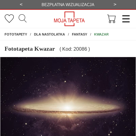
<
>
-20%
BEZPŁATNA WIZUALIZACJA
WYS
NA ŚCIANĘ
KWAZAR
FOTOTAPETY
DLA NASTOLATKA
FANTASY
Fototapeta Kwazar
( Kod: 20086 )