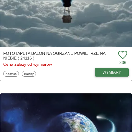
FOTOTAPETA BALON NA OGRZANE POWIETRZE NA
NIEBIE ( 24116 )
336
Cena zależy od wymiarów
WYMIARY
Fototapety
Fototapety
Kosmos
Balony