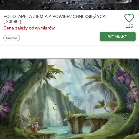
FOTOTAPETA ZIEMIA Z POWIERZCHNI KSIĘŻYCA
( 20090 )
125
Cena zależy od wymiarów
WYMIARY
Fototapety
Kosmos