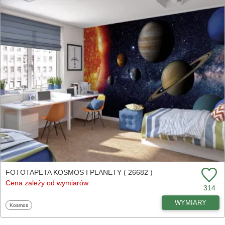
FOTOTAPETA KOSMOS I PLANETY ( 26682 )
Cena zależy od wymiarów
314
WYMIARY
Fototapety
Kosmos