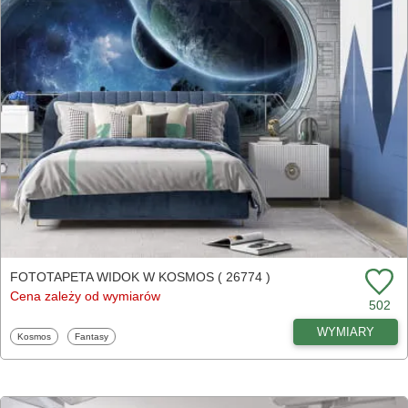
FOTOTAPETA WIDOK W KOSMOS ( 26774 )
Cena zależy od wymiarów
502
WYMIARY
Fototapety
Fototapety
Kosmos
Fantasy