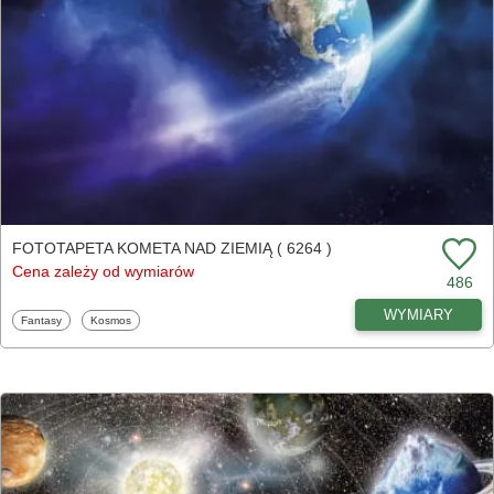
FOTOTAPETA KOMETA NAD ZIEMIĄ ( 6264 )
Cena zależy od wymiarów
486
WYMIARY
Fototapety
Fototapety
Fantasy
Kosmos