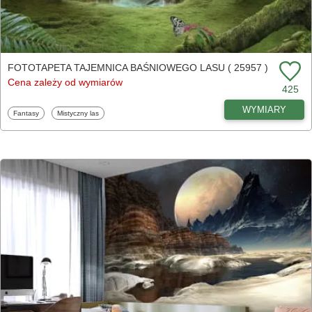
FOTOTAPETA TAJEMNICA BAŚNIOWEGO LASU ( 25957 )
Cena zależy od wymiarów
425
WYMIARY
Fototapety
Fototapety
Fantasy
Mistyczny las