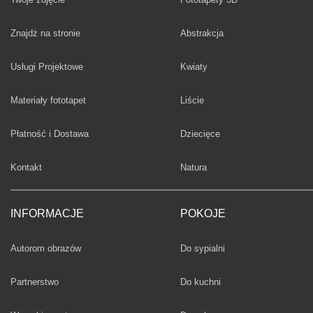
Fototapety
Znajdż na stronie
Abstrakcja
Fototapety
Usługi Projektowe
Kwiaty
Fototapety
Materiały fototapet
Liście
Fototapety
Płatność i Dostawa
Dziecięce
Fototapety
Kontakt
Natura
INFORMACJE
POKOJE
Fototapety
Autorom obrazów
Do sypialni
Fototapety
Partnerstwo
Do kuchni