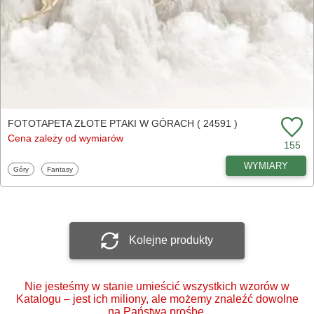
FOTOTAPETA ZŁOTE PTAKI W GÓRACH ( 24591 )
Cena zależy od wymiarów
155
WYMIARY
Fototapety
Fototapety
Góry
Fantasy
Kolejne produkty
Nie jesteśmy w stanie umieścić wszystkich wzorów w
Katalogu – jest ich miliony, ale możemy znaleźć dowolne
na Państwa prośbę.