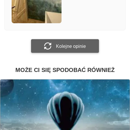
Załącz zdjęcie
Prześlij opinię
Kolejne opinie
MOŻE CI SIĘ SPODOBAĆ RÓWNIEŻ