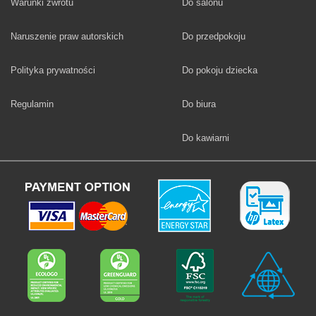
Fototapety
Warunki zwrotu
Do salonu
Fototapety
Naruszenie praw autorskich
Do przedpokoju
Fototapety
Polityka prywatności
Do pokoju dziecka
Fototapety
Regulamin
Do biura
Fototapety
Do kawiarni