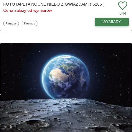
FOTOTAPETA NOCNE NIEBO Z GWIAZDAMI ( 6265 )
Cena zależy od wymiarów
344
WYMIARY
Fototapety
Fototapety
Fantasy
Kosmos