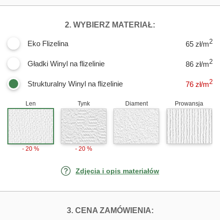
DLA FOTOTAPE
2. WYBIERZ MATERIAŁ:
2
Eko Flizelina
65 zł/m
2
Gładki Winyl na flizelinie
86 zł/m
2
Strukturalny Winyl na flizelinie
76
zł/m
Len
Tynk
Diament
Prowansja
- 20 %
- 20 %
Zdjęcia i opis materiałów
FOTOTAPETY K
3. CENA ZAMÓWIENIA: