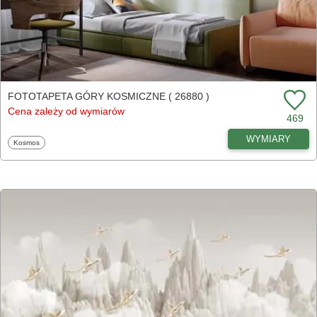
FOTOTAPETA GÓRY KOSMICZNE ( 26880 )
Cena zależy od wymiarów
469
WYMIARY
Fototapety
Kosmos