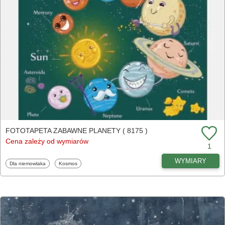
FOTOTAPETA ZABAWNE PLANETY ( 8175 )
Cena zależy od wymiarów
1
WYMIARY
Fototapety
Fototapety
Dla niemowlaka
Kosmos