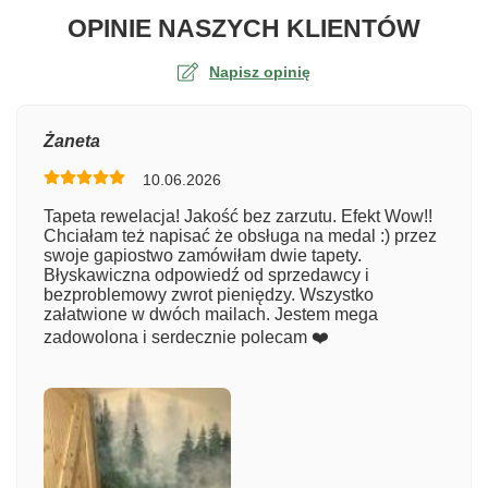
O TA
OPINIE NASZYCH KLIENTÓW
Napisz opinię
Ocena
Żaneta
10.06.2026
Numer zamówienia
Tapeta rewelacja! Jakość bez zarzutu. Efekt Wow!!
Chciałam też napisać że obsługa na medal :) przez
swoje gapiostwo zamówiłam dwie tapety.
Błyskawiczna odpowiedź od sprzedawcy i
Imię
bezproblemowy zwrot pieniędzy. Wszystko
załatwione w dwóch mailach. Jestem mega
zadowolona i serdecznie polecam ❤️
Komentarz