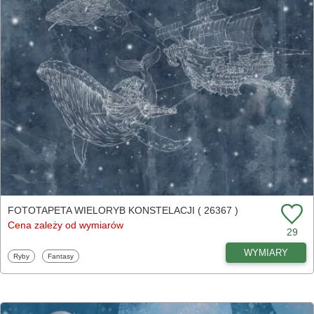
FOTOTAPETA WIELORYB KONSTELACJI ( 26367 )
Cena zależy od wymiarów
29
WYMIARY
Fototapety
Fototapety
Ryby
Fantasy