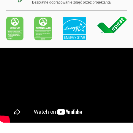
Bezpłatne dopracowanie zdjęć przez projektanta