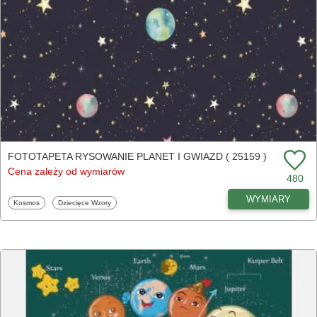
FOTOTAPETA RYSOWANIE PLANET I GWIAZD ( 25159 )
Cena zależy od wymiarów
480
WYMIARY
Fototapety
Fototapety
Kosmos
Dziecięce Wzory