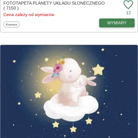
FOTOTAPETA PLANETY UKŁADU SŁONECZNEGO
( 7150 )
12
Cena zależy od wymiarów
WYMIARY
Fototapety
Kosmos