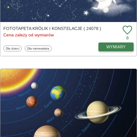
FOTOTAPETA KRÓLIK I KONSTELACJE ( 24078 )
Cena zależy od wymiarów
8
WYMIARY
Fototapety
Fototapety
Dla dzieci
Dla niemowlaka