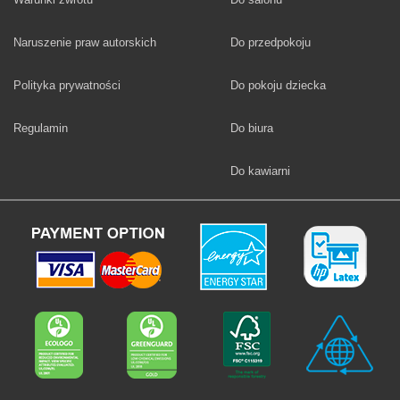
Fototapety
Naruszenie praw autorskich
Do przedpokoju
Fototapety
Polityka prywatności
Do pokoju dziecka
Fototapety
Regulamin
Do biura
Fototapety
Do kawiarni