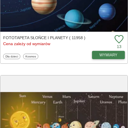
FOTOTAPETA SŁOŃCE I PLANETY ( 11958 )
Cena zależy od wymiarów
13
WYMIARY
Fototapety
Fototapety
Dla dzieci
Kosmos