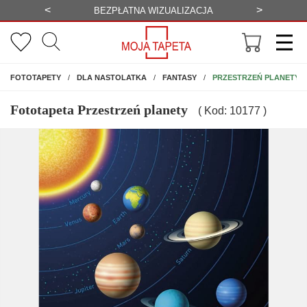
<
>
-20%
BEZPŁATNA WIZUALIZACJA
WYS
NA ŚCIANĘ
PRZESTRZEŃ PLANETY
FOTOTAPETY
DLA NASTOLATKA
FANTASY
Fototapeta Przestrzeń planety
( Kod: 10177 )