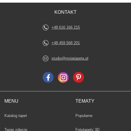
KONTAKT
+48 616 166 215
+48 459 568 201
studio@mojatapeta.pl
MENU
TEMATY
Fototapety
Katalog tapet
Popularne
Twoje zdjęcie
Fototapety 3D