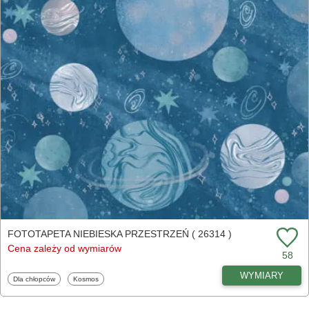
FOTOTAPETA NIEBIESKA PRZESTRZEŃ ( 26314 )
Cena zależy od wymiarów
58
WYMIARY
Fototapety
Fototapety
Dla chłopców
Kosmos