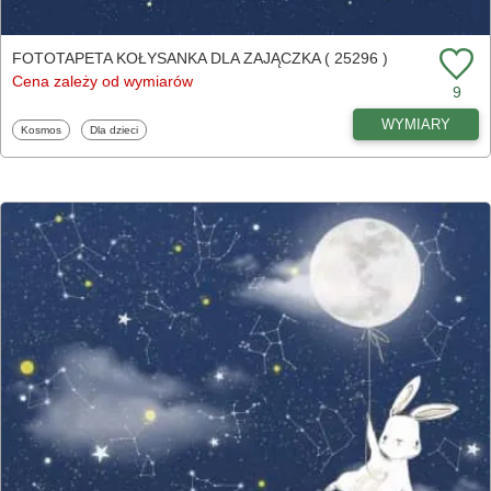
FOTOTAPETA KOŁYSANKA DLA ZAJĄCZKA ( 25296 )
Cena zależy od wymiarów
9
WYMIARY
Fototapety
Fototapety
Kosmos
Dla dzieci