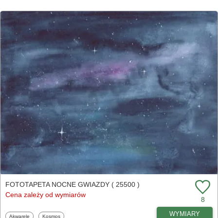
FOTOTAPETA NOCNE GWIAZDY ( 25500 )
Cena zależy od wymiarów
8
WYMIARY
Fototapety
Fototapety
Akwarele
Kosmos