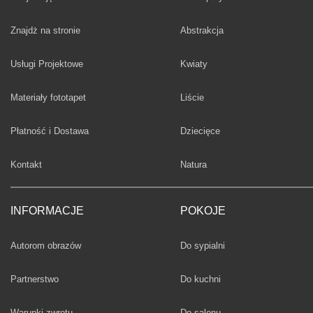
Fototapety
Znajdż na stronie
Abstrakcja
Fototapety
Usługi Projektowe
Kwiaty
Fototapety
Materiały fototapet
Liście
Fototapety
Płatność i Dostawa
Dziecięce
Fototapety
Kontakt
Natura
INFORMACJE
POKOJE
Fototapety
Autorom obrazów
Do sypialni
Fototapety
Partnerstwo
Do kuchni
Fototapety
Warunki zwrotu
Do salonu