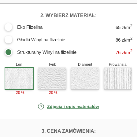
DLA FOTOTAPE
2. WYBIERZ MATERIAŁ:
2
Eko Flizelina
65 zł/m
2
Gładki Winyl na flizelinie
86 zł/m
2
Strukturalny Winyl na flizelinie
76
zł/m
Len
Tynk
Diament
Prowansja
- 20 %
- 20 %
Zdjęcia i opis materiałów
FOTOTAPETY PR
3. CENA ZAMÓWIENIA: