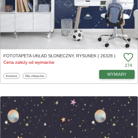
FOTOTAPETA UKŁAD SŁONECZNY, RYSUNEK ( 26328 )
Cena zależy od wymiarów
274
WYMIARY
Fototapety
Fototapety
Kosmos
Dla chłopców