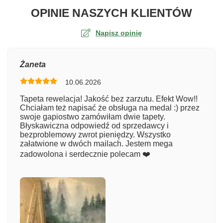
O TA
OPINIE NASZYCH KLIENTÓW
Napisz opinię
Ocena
Żaneta
10.06.2026
Numer zamówienia
Tapeta rewelacja! Jakość bez zarzutu. Efekt Wow!!
Chciałam też napisać że obsługa na medal :) przez
swoje gapiostwo zamówiłam dwie tapety.
Błyskawiczna odpowiedź od sprzedawcy i
Imię
bezproblemowy zwrot pieniędzy. Wszystko
załatwione w dwóch mailach. Jestem mega
zadowolona i serdecznie polecam ❤️
Komentarz