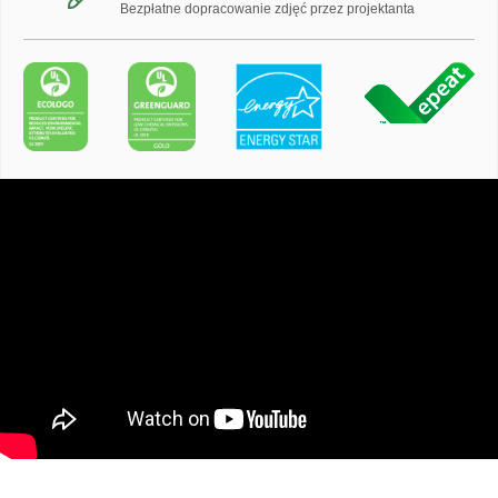
Bezpłatne dopracowanie zdjęć przez projektanta