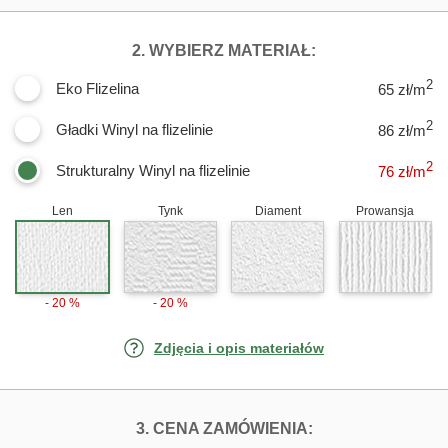
DLA FOTOTAPE
2. WYBIERZ MATERIAŁ:
2
Eko Flizelina
65 zł/m
2
Gładki Winyl na flizelinie
86 zł/m
2
Strukturalny Winyl na flizelinie
76
zł/m
Len
Tynk
Diament
Prowansja
- 20 %
- 20 %
Zdjęcia i opis materiałów
FOTOTAPETY ST
3. CENA ZAMÓWIENIA: