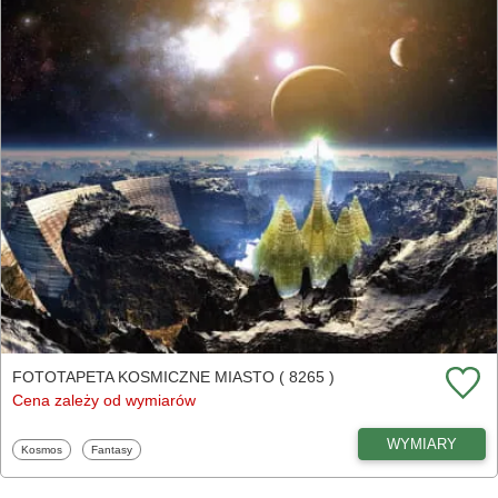
FOTOTAPETA KOSMICZNE MIASTO ( 8265 )
Cena zależy od wymiarów
WYMIARY
Fototapety
Fototapety
Kosmos
Fantasy