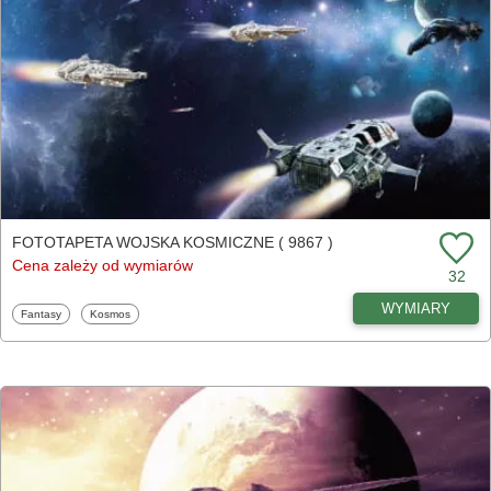
FOTOTAPETA WOJSKA KOSMICZNE ( 9867 )
Cena zależy od wymiarów
32
WYMIARY
Fototapety
Fototapety
Fantasy
Kosmos