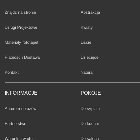
Fototapety
Znajdż na stronie
Abstrakcja
Fototapety
Usługi Projektowe
Kwiaty
Fototapety
Materiały fototapet
Liście
Fototapety
Płatność i Dostawa
Dziecięce
Fototapety
Kontakt
Natura
INFORMACJE
POKOJE
Fototapety
Autorom obrazów
Do sypialni
Fototapety
Partnerstwo
Do kuchni
Fototapety
Warunki zwrotu
Do salonu