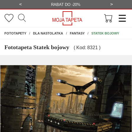
<
>
-20%
BEZPŁATNA WIZUALIZACJA
WYS
NA ŚCIANĘ
STATEK BOJOWY
FOTOTAPETY
DLA NASTOLATKA
FANTASY
Fototapeta Statek bojowy
( Kod: 8321 )