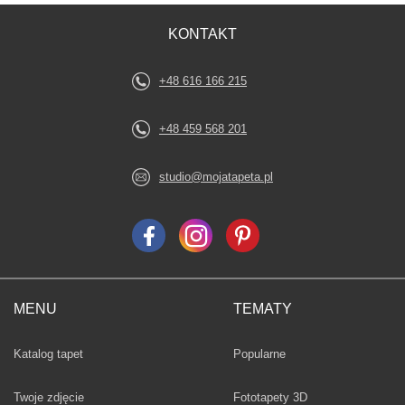
KONTAKT
+48 616 166 215
+48 459 568 201
studio@mojatapeta.pl
MENU
TEMATY
Fototapety
Katalog tapet
Popularne
Twoje zdjęcie
Fototapety 3D