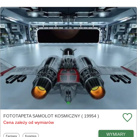
FOTOTAPETA SAMOLOT KOSMICZNY ( 19954 )
Cena zależy od wymiarów
WYMIARY
Fototapety
Fototapety
Fantasy
Kosmos