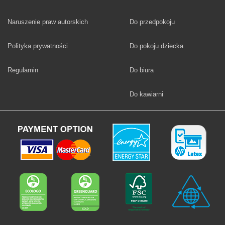
Fototapety
Naruszenie praw autorskich
Do przedpokoju
Fototapety
Polityka prywatności
Do pokoju dziecka
Fototapety
Regulamin
Do biura
Fototapety
Do kawiarni