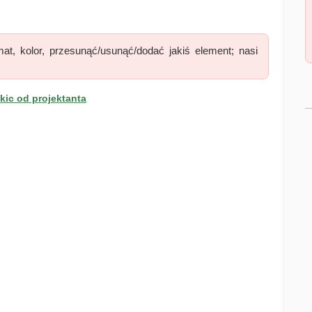
at, kolor, przesunąć/usunąć/dodać jakiś element; nasi
ic od projektanta