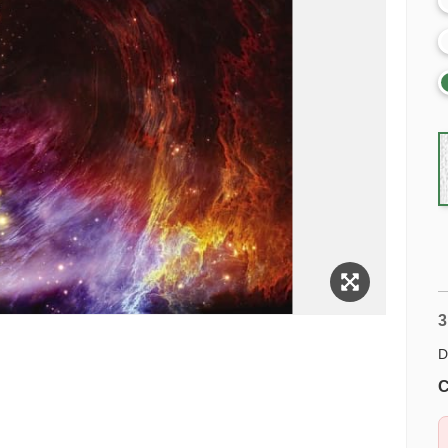
3
D
C