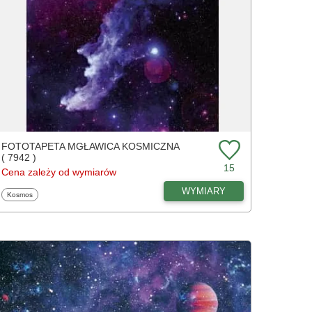
FOTOTAPETA MGŁAWICA KOSMICZNA
( 7942 )
15
Cena zależy od wymiarów
WYMIARY
Fototapety
Kosmos