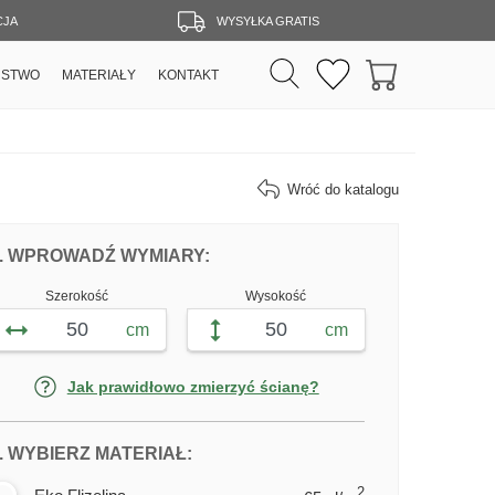
CJA
WYSYŁKA GRATIS
RSTWO
MATERIAŁY
KONTAKT
Wróć do katalogu
DOPASUJ FOTOTAPETĘ WŚCIEKŁY KOS
FOTOTAPETY WŚCIEKŁY KOSMI
. WPROWADŹ WYMIARY:
Szerokość
Wysokość
cm
cm
Jak prawidłowo zmierzyć ścianę?
DLA FOTOTAPETY WŚCIEKŁY KOS
. WYBIERZ MATERIAŁ:
2