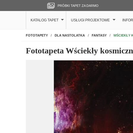
PRÓBKI TAPET ZA DARMO
KATALOG TAPET
USŁUGI PROJEKTOWE
INFO
NA ŚCIANĘ
WŚCIEKŁY 
FOTOTAPETY
DLA NASTOLATKA
FANTASY
Fototapeta Wściekły kosmiczn