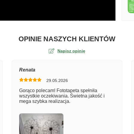
O TA
OPINIE NASZYCH KLIENTÓW
Napisz opinię
na
Renata
29.05.2026
er zamówienia
Gorąco polecam! Fototapeta spełniła
wszystkie oczekiwania. Świetna jakość i
mega szybka realizacja.
entarz