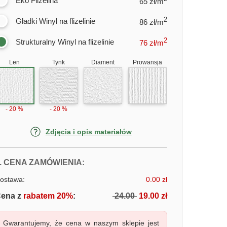
Eko Flizelina
65 zł/m
2
Gładki Winyl na flizelinie
86 zł/m
2
Strukturalny Winyl na flizelinie
76
zł/m
Len
Tynk
Diament
Prowansja
- 20 %
- 20 %
Zdjęcia i opis materiałów
FOTOTAPETY WŚCIEKŁY KOSMICZ
. CENA ZAMÓWIENIA:
ostawa:
0.00 zł
ena z
rabatem 20%
:
24.00
19.00 zł
Gwarantujemy, że cena w naszym sklepie jest