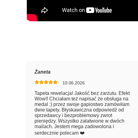
Oce
Żaneta
10.06.2026
Num
Tapeta rewelacja! Jakość bez zarzutu. Efekt
Wow!! Chciałam też napisać że obsługa na
Imię
medal :) przez swoje gapiostwo zamówiłam
dwie tapety. Błyskawiczna odpowiedź od
sprzedawcy i bezproblemowy zwrot
pieniędzy. Wszystko załatwione w dwóch
Kom
mailach. Jestem mega zadowolona i
serdecznie polecam ❤️