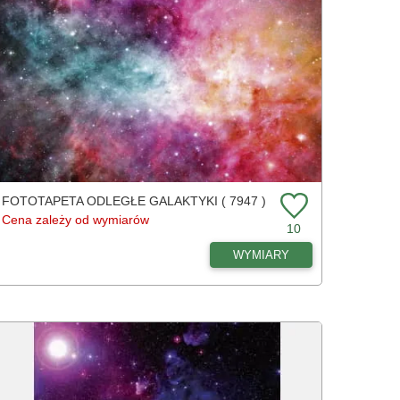
FOTOTAPETA ODLEGŁE GALAKTYKI ( 7947 )
Cena zależy od wymiarów
10
WYMIARY