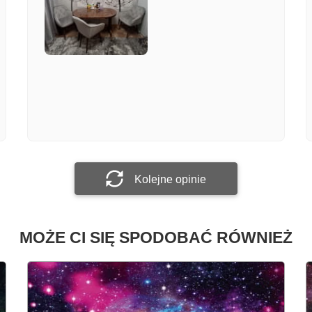
Załącz zdjęcie
Prześlij opinię
Kolejne opinie
MOŻE CI SIĘ SPODOBAĆ RÓWNIEŻ