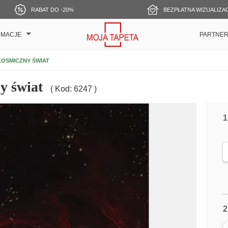
RABAT DO -20%
BEZPŁATNA WIZUALIZA
RMACJE
PARTNE
KOSMICZNY ŚWIAT
y świat
( Kod: 6247 )
1
2