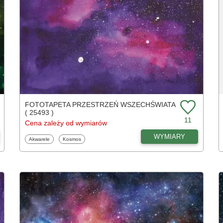
FOTOTAPETA PRZESTRZEŃ WSZECHŚWIATA
( 25493 )
11
Cena zależy od wymiarów
WYMIARY
Fototapety
Fototapety
Akwarele
Kosmos