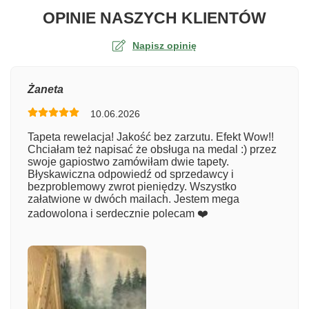
O TA
OPINIE NASZYCH KLIENTÓW
Napisz opinię
Ocena
Żaneta
10.06.2026
Numer zamówienia
Tapeta rewelacja! Jakość bez zarzutu. Efekt Wow!!
Chciałam też napisać że obsługa na medal :) przez
swoje gapiostwo zamówiłam dwie tapety.
Błyskawiczna odpowiedź od sprzedawcy i
Imię
bezproblemowy zwrot pieniędzy. Wszystko
załatwione w dwóch mailach. Jestem mega
zadowolona i serdecznie polecam ❤️
Komentarz