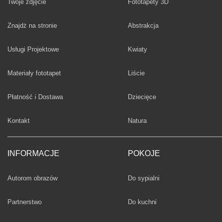
Twoje zdjęcie
Fototapety 3D
Fototapety
Znajdż na stronie
Abstrakcja
Fototapety
Usługi Projektowe
Kwiaty
Fototapety
Materiały fototapet
Liście
Fototapety
Płatność i Dostawa
Dziecięce
Fototapety
Kontakt
Natura
INFORMACJE
POKOJE
Fototapety
Autorom obrazów
Do sypialni
Fototapety
Partnerstwo
Do kuchni