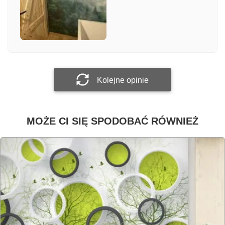
Załącz zdjęcie
Prześlij opinię
Kolejne opinie
MOŻE CI SIĘ SPODOBAĆ RÓWNIEŻ