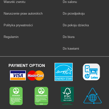
Fototapety
Warunki zwrotu
Do salonu
Fototapety
Naruszenie praw autorskich
Do przedpokoju
Fototapety
Polityka prywatności
Do pokoju dziecka
Fototapety
Regulamin
Do biura
Fototapety
Do kawiarni