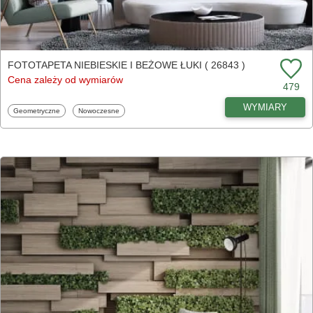
FOTOTAPETA NIEBIESKIE I BEŻOWE ŁUKI ( 26843 )
Cena zależy od wymiarów
479
WYMIARY
Fototapety
Fototapety
Geometryczne
Nowoczesne