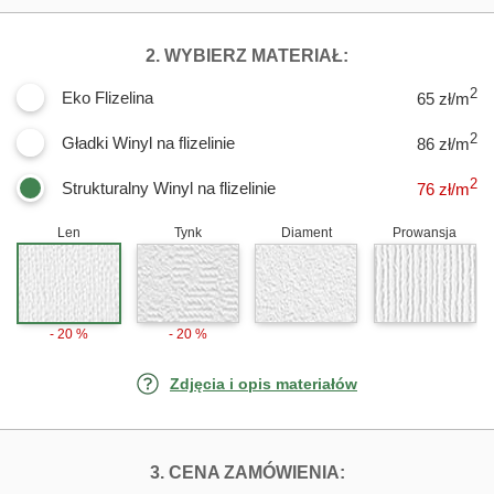
DLA FOTOTAPE
2. WYBIERZ MATERIAŁ:
2
Eko Flizelina
65 zł/m
2
Gładki Winyl na flizelinie
86 zł/m
2
Strukturalny Winyl na flizelinie
76
zł/m
Len
Tynk
Diament
Prowansja
- 20 %
- 20 %
Zdjęcia i opis materiałów
FOTOTAPETY G
3. CENA ZAMÓWIENIA: