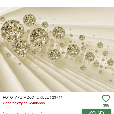
FOTOTAPETA ZŁOTE KULE ( 23744 )
Cena zależy od wymiarów
385
WYMIARY
Fototapety
Fototapety