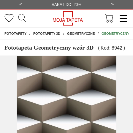
<
>
-20%
BEZPŁATNA WIZUALIZACJA
WYS
NA ŚCIANĘ
GEOMETRYCZNY W
FOTOTAPETY
FOTOTAPETY 3D
GEOMETRYCZNE
Fototapeta Geometryczny wzór 3D
( Kod: 8942 )