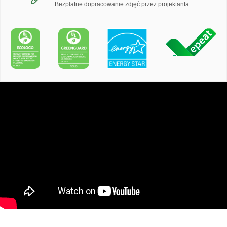
Bezpłatne dopracowanie zdjęć przez projektanta