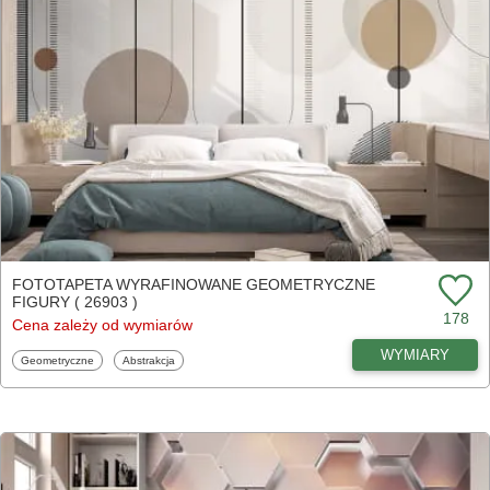
FOTOTAPETA WYRAFINOWANE GEOMETRYCZNE
FIGURY ( 26903 )
178
Cena zależy od wymiarów
WYMIARY
Fototapety
Fototapety
Geometryczne
Abstrakcja