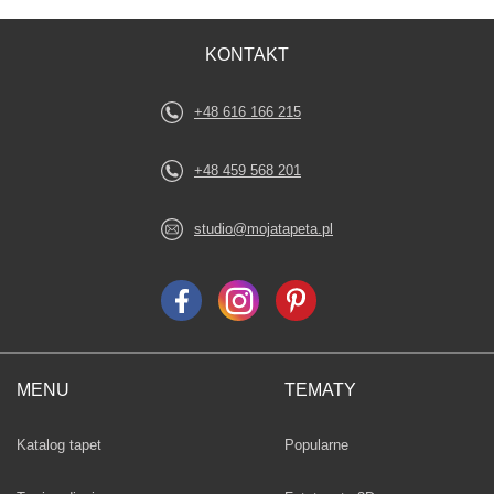
KONTAKT
+48 616 166 215
+48 459 568 201
studio@mojatapeta.pl
MENU
TEMATY
Fototapety
Katalog tapet
Popularne